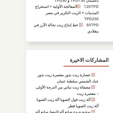
باكستان TPD150 و TPD50
120TPDالمعالجة الأولية + استخراج
المذيبات + الزيت التكرير في مصر
TPD250
30TPD خط إنتاج زيت نخالة الأرز في
بنغلادي
المشاركات الاخيرة
عصارة زيت بذور معصرة زيت بذور
عباد الشمس سلطنة عمان
مصفاة زيت نباتي من الدرجة الأولى
– معصرة زيت
آلة زيت فول الصويا آلة زيت الصويا
آلة زيت الصويا قطر
نوعية جيدة صانع آلة النفط صانع آلة