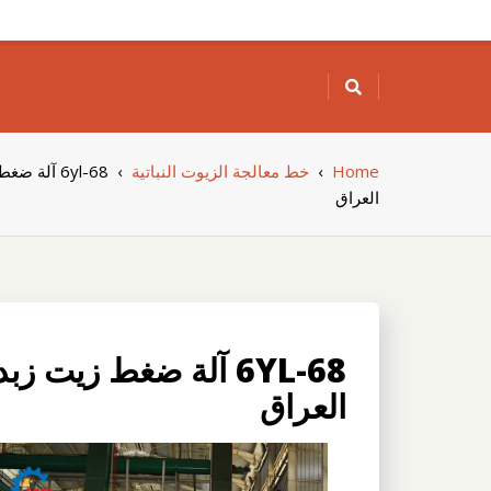
Skip
to
content
Home
›
خط معالجة الزيوت النباتية
›
6yl-68 آلة
العراق
6YL-68 آلة ضغط زيت ز
العراق