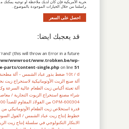
حرية الأمريكية فإن كان لديك ملاحظة او توجيه يمكنك م
راسلتنا من خلال الخيارات الموجودة بالموضوع..
احصل على السعر
قد يعجبك ايضا:
and' (this will throw an Error in a future
www/wwwroot/www.trobken.be/wp-
e-parts/content-single.php
on line
51
10t / d ضغط بذور عباد الشمس – آلة مطحنة الزيت النباتي
آلة صنع الزيت الأوتوماتيكية لاستخراج زيت نخ
آلة تعبئة أكياس زيت الطعام عالية السرعة و
شراء مصنع استخراج الزيوت التجارية / معاصر 
OPM-600304 من الفولاذ المقاوم للصدأ 600 واط معصرة زيت السمسم الفول السوداني
قدرة استخلاص زيت الطعام الأوتوماتيكي من جوبال: 0
خطوط إنتاج زيت عباد الشمس / الفول السوداني
الابتكار التكنولوجي في سلسلة إنتاج زيت الزي