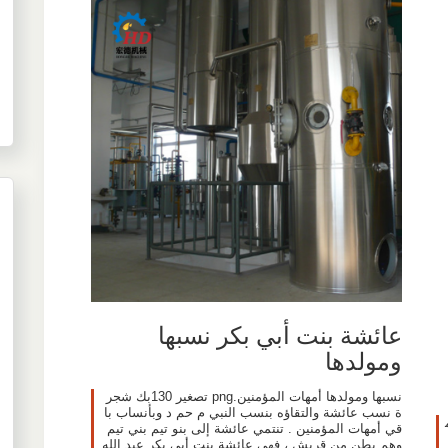
عائشة بنت أبي بكر نسبها
ومولدها
نسبها ومولدها أمهات المؤمنين.png تصغير 130بك شجر
ة نسب عائشة والتقاؤه بنسب النبي م حم د وبأنساب با
قي أمهات المؤمنين . تنتمي عائشة إلى بنو تيم بني تيم
وهم بطن من قريش ، فهي عائشة بنت أبي بكر عبد الله