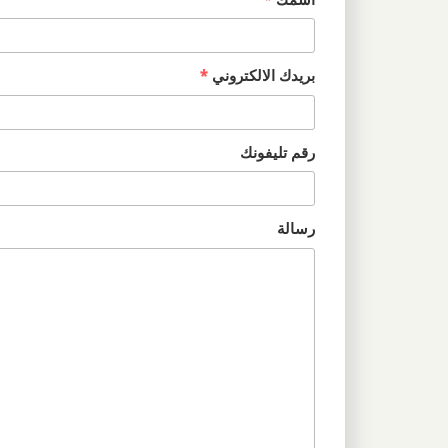
بريدك الالكتروني
*
رقم تليفونك
رسالة