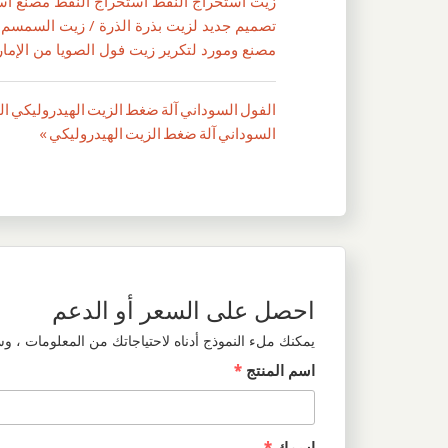
زيت استخراج النفط استخراج النفط مصنع ا
تصميم جديد لزيت بذرة الذرة / زيت السمسم
مصنع ومورد لتكرير زيت فول الصويا من الإمار
الفول السوداني آلة ضغط الزيت الهيدروليكي ا
تصفّح
السوداني آلة ضغط الزيت الهيدروليكي »
المقالات
احصل على السعر أو الدعم
يمكنك ملء النموذج أدناه لاحتياجاتك من المعلومات ، و
اسم المنتج
*
اسمك
*