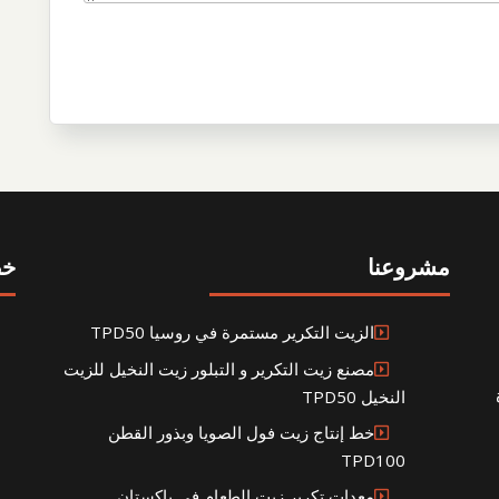
مشروعنا
خط
الزيت التكرير مستمرة في روسيا TPD50
مصنع زيت التكرير و التبلور زيت النخيل للزيت
النخيل TPD50
خط إنتاج زيت فول الصويا وبذور القطن
TPD100
معدات تكرير زيت الطعام في باكستان