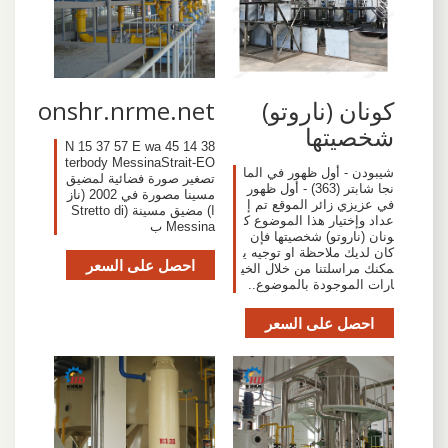
كونان (ناروتو)
onshr.nrme.net
شخصيتها
38 14 45 N 15 37 57 E wa
terbody MessinaStrait-EO
شيبودن - أول ظهور في الما
تصغير صورة فضائية لمضيق
نجا شابتر (363) - أول ظهور
مسينا مصورة في 2002 (ناز
في عزيزي زائر الموقع تم إ
ا) مضيق مسينة (Stretto di
عداد وإختيار هذا الموضوع ك
Messina ب
ونان (ناروتو) شخصيتها فإن
كان لديك ملاحظة او توجيه ي
احصل على السعر
مكنك مراسلتنا من خلال الخي
ارات الموجودة بالموضوع..
احصل على السعر