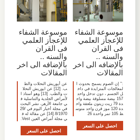
موسوعة الشفاء
موسوعة الشفاء
للإعجاز العلمي
للإعجاز العلمي
فى القران
فى القران
والسنه ..
والسنه ..
بالإضافه الى اخر
بالإضافه الى اخر
المقالات
المقالات
عن أيوريش النحلات والط
:" إن الصوم يسمح بحدوث ا
ب. [12] عن ايوريش النحلا
لمعالجات المتزايدة في داخ
ت والطب. [13] وهو أستاذ ا
ل الجسم ، دون تدخل واحد
لأمراض الجلدية والتناسلية ف
157 بيضة مسلوقة بيضة واح
ي جامعة الأزهر، نشر البحث
دة 79 زيت زيتون ملعقة واح
في مجلة أخبار اليوم في 29/
دة 120 موز قرن واحد متوس
8/1970.[14] عن مقالة له ف
ط 105 تمر واحدة 26
ي مجلة أمراض العين Vest.
احصل على السعر
احصل على السعر