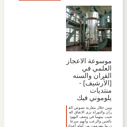
موسوعة الاعجاز
العلمي في
القران والسنه
[الأرشيف] -
منتديات
يلوموني فيك
ومن خلال مقارنة نصوص الق
رآن والتوراة نرى الاتفاق الع
جيب بينهما في وصف اليهود
بالجبن والرعب وأنهم سرعا
ن ما ينهزمون من أمام أعدائ