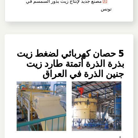
مصنع جديد لإنتاج زيت بذور السمسم في
تونس
5 حصان كهربائي لضغط زيت
بذرة الذرة أتمتة طارد زيت
جنين الذرة في العراق