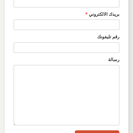
بريدك الالكتروني
*
رقم تليفونك
رسالة