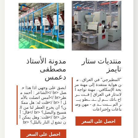
منتديات ستار
مدونة الأستاذ
تايمز
مصطفى
دعمس
"المطيرجي" في العراق.. م
ن هواية منتقدة إلى مهنة مر
ابصق على وجهي اذا هذا ح
بحة الإسكافي.. مهنة تواجه ا
صل <br />الشاعر : أحمد م
لاندثار في العراق إ قــت ــر
طر<br />أمس اتصلت بالأم
اح ـاتك ـــم ل ــتـ ــطو يـــ
ل ! <br />قلت له: هل ممك
ر الم ـــنت ــد ى - مهن وص
ن؟ أن يخرج العطر لنا من ال
ناعات وإختراعات
فسيخ والبصل؟ <br />قال: أ
جل.<br />قلت: وهل يمكن أ
احصل على السعر
ن تشع ل النار بالبلل؟ <br
احصل على السعر