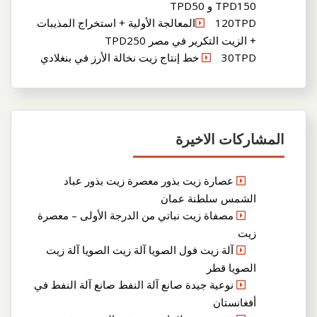
TPD150 و TPD50
120TPDالمعالجة الأولية + استخراج المذيبات
+ الزيت التكرير في مصر TPD250
30TPD خط إنتاج زيت نخالة الأرز في بنغلادي
المشاركات الاخيرة
عصارة زيت بذور معصرة زيت بذور عباد
الشمس سلطنة عمان
مصفاة زيت نباتي من الدرجة الأولى – معصرة
زيت
آلة زيت فول الصويا آلة زيت الصويا آلة زيت
الصويا قطر
نوعية جيدة صانع آلة النفط صانع آلة النفط في
أفغانستان