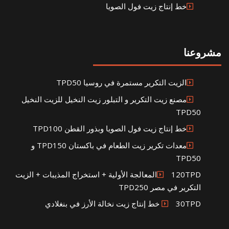
خط إنتاج زيت فول الصويا
مشروعنا
الزيت التكرير مستمرة في روسيا TPD50
مصنع زيت التكرير و التبلور زيت النخيل للزيت النخيل
TPD50
خط إنتاج زيت فول الصويا وبذور القطن TPD100
معدات تكرير زيت الطعام في باكستان TPD150 و
TPD50
120TPDالمعالجة الأولية + استخراج المذيبات + الزيت
التكرير في مصر TPD250
30TPD خط إنتاج زيت نخالة الأرز في بنغلادي