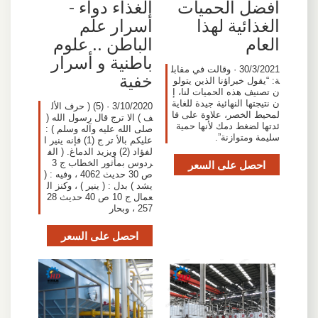
أفضل الحميات
الغذاء دواء -
الغذائية لهذا
أسرار علم
العام
الباطن .. علوم
باطنية و أسرار
30/3/2021 · وقالت في مقابل
خفية
ة: “يقول خبراؤنا الذين يتولو
ن تصنيف هذه الحميات لنا، إ
ن نتيجتها النهائية جيدة للغاية
3/10/2020 · (5) ( حرف الأل
لمحيط الخصر، علاوة على فا
ف ) الا ترج قال رسول الله (
ئدتها لضغط دمك لأنها حمية
صلى الله عليه وآله وسلم ) :
سليمة ومتوازنة”.
عليكم بالأ تر ج (1) فإنه ينير ا
لفؤاد (2) ويزيد الدماغ. ( الف
احصل على السعر
ردوس بمأثور الخطاب ج 3
ص 30 حديث 4062 ، وفيه : (
يشد ) بدل : ( ينير ) ، وكنز ال
عمال ج 10 ص 40 حديث 28
257 ، وبحار
احصل على السعر