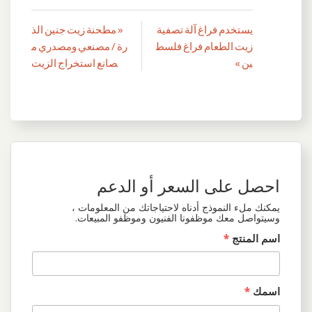
يستخدم فراغ آلة تصفية
« مطحنة زيت جنين الذ
تصفّح
زيت الطعام فراغ فلسط
رة / مصنعي ومصدري م
المقالات
ين »
صانع استخراج الزيت
احصل على السعر أو الدعم
يمكنك ملء النموذج أدناه لاحتياجاتك من المعلومات ،
وسيتواصل معك موظفونا الفنيون وموظفو المبيعات.
اسم المنتج
*
اسمك
*