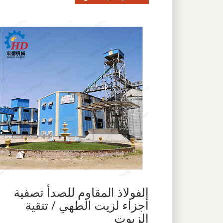
الفولاذ المقاوم للصدأ تصفية
أجزاء لزيت الطهي / تنقية
الزيوت