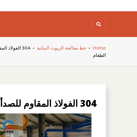
Skip
to
content
Home
›
خط معالجة الزيوت النباتية
›
304 الفولاذ ا
الطعام
304 الفولاذ المقاوم للصدأ تستخدم آلة تنقية زيت الطعام