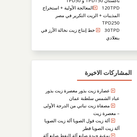
باكستان TPD150 و TPD50
120TPDالمعالجة الأولية + استخراج
المذيبات + الزيت التكرير في مصر
TPD250
30TPD خط إنتاج زيت نخالة الأرز في
بنغلادي
المشاركات الاخيرة
عصارة زيت بذور معصرة زيت بذور
عباد الشمس سلطنة عمان
مصفاة زيت نباتي من الدرجة الأولى
– معصرة زيت
آلة زيت فول الصويا آلة زيت الصويا
آلة زيت الصويا قطر
نوعية جيدة صانع آلة النفط صانع آلة