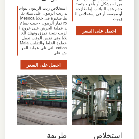
من له بشكل أو بآخر ، وتست
استخلاص زيت الزيتون يتواج
خدم هذه النباتات إما طازجة
د زيت الزيتون على هيئة نق
أو مجففة أو في إستخلاص ال
ط صغيرة فى خلايا Mesoca
زيوت.
rp ثمار الزيتون - حيث تساع
د عملية الجرش على خروج ا
احصل على السعر
لزيت نتيجة تمزق وتهتك للخ
لايا وفى نفس الوقت تعمل
خطوة الخلط والتقليب Mala
xation التى تلى عملية الجر
ش على
احصل على السعر
استخلاص
طريقة