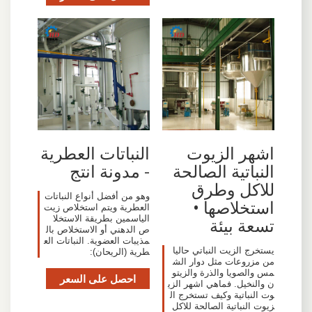
اشهر الزيوت
النباتات العطرية
النباتية الصالحة
- مدونة انتج
للاكل وطرق
وهو من أفضل أنواع النباتات
استخلاصها •
العطرية ويتم استخلاص زيت
الياسمين بطريقة الاستخلا
تسعة بيئة
ص الدهني أو الاستخلاص بال
مذيبات العضوية. النباتات الع
يستخرج الزيت النباتي حاليا
طرية (الريحان):
من مزروعات مثل دوار الش
مس والصويا والذرة والزيتو
احصل على السعر
ن والنخيل. فماهي اشهر الزي
وت النباتية وكيف تستخرج ال
زيوت النباتية الصالحة للاكل