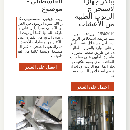
يبتكر جهازًا
الفلسطيني -
لاستخراج
موضوع
الزيوت الطبية
زيت الزيتون الفلسطيني ذك
من الأعشاب
ر الله ثمرة الزيتون في القر
آن الكريم، وهذا دليل على م
باركة الله لها، كما أن زيت ال
16/4/2019 · ويردف القول: ب
زيتون الناتج من الثمرة، غني
ينما طريقة استخلاص الزيو
بالكثير من مضادات الأكسد
ت، تأتي من خلال عصر البذو
ة، والدهون الصحي ة غير ال
ر على البارد بالحرارة العالي
مشبعة، ونسبة عالية من الفي
ة، عن طريق ضغط البذور ب
تامينات
طنجرة الطهي على مقاسات
المكثف الذي يقوم بتكثيف ب
خار الماء مع الزيت، وبالحرار
احصل على السعر
ة يتم استخلاص الزيت حس
ب
احصل على السعر