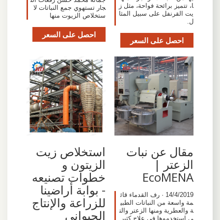
ا، تتميز برائحة فواحة، مثل ز
جار تستهوي جمع النباتات لا
يت القرنفل على سبيل المثا
ستخلاص الزيوت منها
ل.
احصل على السعر
احصل على السعر
مقال عن نبات
استخلاص زيت
الزعتر |
الزيتون و
EcoMENA
خطوات تصنيعه
- بوابة أراضينا
14/4/2019 · رف القدماء قائ
للزراعة والإنتاج
مة واسعة من النباتات الطبي
ة والعطرية ومنها الزعتر والت
الحيوانى
ي استخدموها في علاج كثير