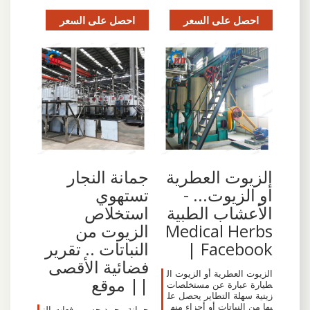
احصل على السعر
احصل على السعر
‫الزيوت العطرية
جمانة النجار
أو الزيوت... -
تستهوي
الأعشاب الطبية
استخلاص
Medical Herbs
الزيوت من
| Facebook‬
النباتات .. تقرير
فضائية الأقصى
الزيوت العطرية أو الزيوت ال
|| موقع
طيارة عبارة عن مستخلصات
زيتية سهلة التطاير يحصل عل
يها من النباتات أو أجزاء منه
جمانة محمد حسن رفعات الن