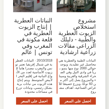
مشروع
النباتات العطرية
استخلاص
| إنتاج الزيوت
الزيوت العطرية
العطرية في
والطبية - دليلك
قلعة مكونة في
الزراعى مقالات
المغرب وفي
زراعية ارشادية
تونس | عالم
النباتات الطبية والعطرية هي
20/10/2018 · النباتات العطر
محاصيل غير تقليدية، ويوجد
ية في شمال إفريقيا تعتبر تو
حوالي 2000 نوع منها ينمو ب
نس والمغرب مصدرا هاما لل
رياً في وادي النيل وفي الص
زيوت الأساسية لعدد من الأن
حراء الشرقية والغربية وسينا
واع النباتية في إقليم البحر ا
ء والمزروع يصل إلى أكثر م
لأبيض المتوسط. ويتم إنتاج
ن 60 نوعًا، ويزرع خصيصًا للأ
هذه الزيوت من نباتات برية
غراض الصناعية، اهداف مش
بشكل رئيسي، ونباتات تزرع
روع
في مساحات محدودة
احصل على السعر
احصل على السعر