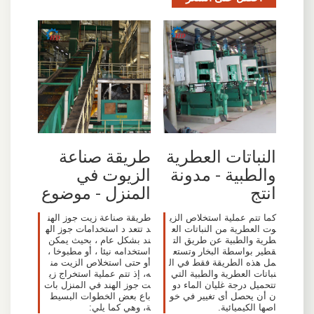
النباتات العطرية
طريقة صناعة
والطبية - مدونة
الزيوت في
انتج
المنزل - موضوع
كما تتم عملية استخلاص الزي
طريقة صناعة زيت جوز الهن
وت العطرية من النباتات الع
د تتعد د استخدامات جوز اله
طرية والطبية عن طريق الت
ند بشكل عام ، بحيث يمكن
قطير بواسطة البخار وتستع
استخدامه نيئا ، أو مطبوخا ،
مل هذه الطريقة فقط في ال
أو حتى استخلاص الزيت من
نباتات العطرية والطبية التي
ه، إذ تتم عملية استخراج زي
تتحميل درجة غليان الماء دو
ت جوز الهند في المنزل بات
ن أن يحصل أى تغيير في خو
باع بعض الخطوات البسيط
اصها الكيميائية.
ة، وهي كما يلي: