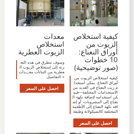
كيفية استخلاص
معدات
الزيوت من
استخلاص
أوراق النعناع:
الزيوت العطرية
10 خطوات
وسوف نتطرق في هذه التج
(صور توضيحية)
ربة إلى إستخلاص الزيوت ال
عطرية من النباتات معـــدات
» التفاصيل
كيفية استخلاص الزيوت من
أوراق النعناع. يمكن استخدا
م زيت النعناع في العديد من
احصل على السعر
الاستخدامات المختلفة—فيم
كن استخدامه لإضافة نكهة ال
نعناع إلى المشروبات، أو إض
افة نكهة النعناع إلى الأطعمة
المختلفة كالشيكولاتة وطبقة
احصل على السعر