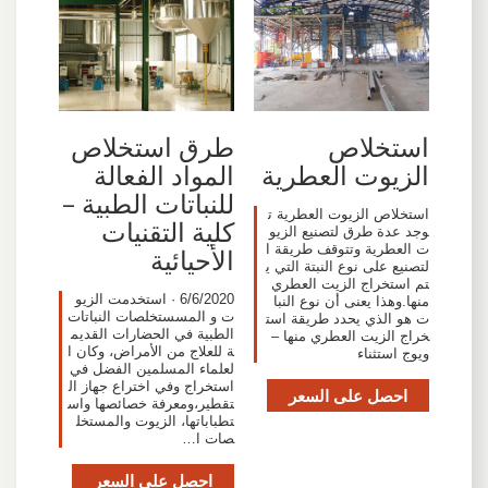
استخلاص
طرق استخلاص
الزيوت العطرية
المواد الفعالة
للنباتات الطبية –
استخلاص الزيوت العطرية ت
كلية التقنيات
وجد عدة طرق لتصنيع الزيو
ت العطرية وتتوقف طريقة ا
الأحيائية
لتصنيع على نوع النبتة التي ي
تم استخراج الزيت العطري
6/6/2020 · استخدمت الزيو
منها.وهذا يعنى أن نوع النبا
ت و المسستخلصات النباتات
ت هو الذي يحدد طريقة است
الطبية في الحضارات القديم
خراج الزيت العطري منها –
ة للعلاج من الأمراض، وكان ا
ويوج استثناء
لعلماء المسلمين الفضل في
استخراج وفي اختراع جهاز ال
احصل على السعر
تقطير،ومعرفة خصائصها واس
تطباباتها، الزيوت والمستخل
صات ا…
احصل على السعر