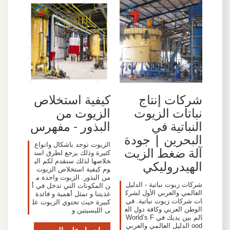
شركات إنتاج
كيفية استخلاص
نباتات الزيوت
الزيوت من
النباتية في
البذور - مفهرس
البحرين | جودة
الزيوت توجد باشكال وانواع
آلة ضغط الزيت
كثيرة وذلك يرجع لطرق است
خلاصها لذلك سنقدم لكم الي
الهيدروليكي
وم كيفية استخلاص الزيوت
من البذور. الزيوت واحدة م
شركات زيوت نباتية - الدليل
ن المكونات التي تدخل في أ
العالمي والعربي الأول لشرك
غذيتنا و تمثل أهمية و فائدة
ات شركات زيوت نباتية. في
كبيرة حيث تحتوي الزيوت عل
الوطن العربي وكافة دول الع
ى الليسيتين و
الم بين يديك في World’s F
ood الدليل العالمي والعربي
احصل على السعر