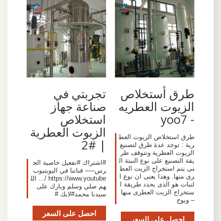
طرق أستخلاص
تجربتي في
الزيوت العطريه
صناعة جهاز
- yoo7
استخلاص
الزيوت العطرية
طرق استخلاص الزيوت العط
| #2
رية : توجد عدة طرق لتصنيع
الزيوت العطرية وتتوقف طر
يقة التصنيع على نوع النبتة ال
#اشتراك #تفعيل خاصية الج
تى يتم استخراج الزيت العط
رس----- قناتنا في اليويتيوب
رى منها. وهذا يعنى ان نوع ا
https://www.youtube /... الل
لنبات هو الذى يحدد طريقة ا
هم صلي وسلم وبارك على
ستخراج الزيت العطرى منها
سيدنا محمد#لايك #
– ويوج
احصل على السعر
احصل على السعر