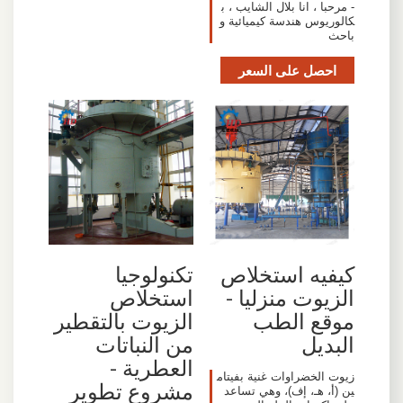
- مرحبا ، انا بلال الشايب ، ب
كالوريوس هندسة كيميائية و
باحث
احصل على السعر
كيفيه استخلاص
تكنولوجيا
الزيوت منزليا -
استخلاص
موقع الطب
الزيوت بالتقطير
البديل
من النباتات
العطرية -
زيوت الخضراوات غنية بفيتام
مشروع تطوير
ين (أ، هـ، إف)، وهي تساعد