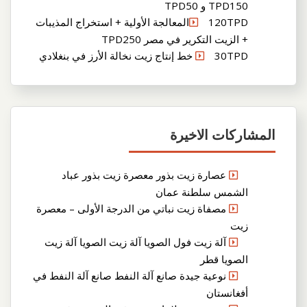
TPD150 و TPD50
120TPDالمعالجة الأولية + استخراج المذيبات
+ الزيت التكرير في مصر TPD250
30TPD خط إنتاج زيت نخالة الأرز في بنغلادي
المشاركات الاخيرة
عصارة زيت بذور معصرة زيت بذور عباد
الشمس سلطنة عمان
مصفاة زيت نباتي من الدرجة الأولى – معصرة
زيت
آلة زيت فول الصويا آلة زيت الصويا آلة زيت
الصويا قطر
نوعية جيدة صانع آلة النفط صانع آلة النفط في
أفغانستان