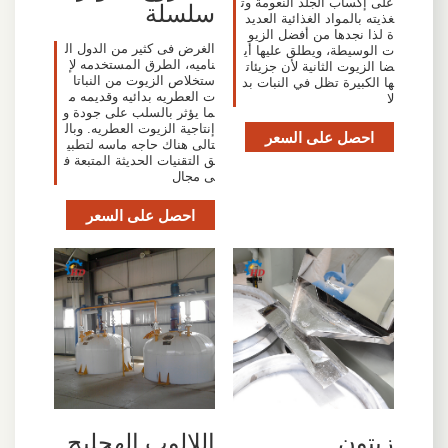
على إكساب الجلد النعومة وت
سلسلة
غذيته بالمواد الغذائية العديد
ة لذا نجدها من أفضل الزيو
الغرض فى كثير من الدول ال
ت الوسيطة، ويطلق عليها أي
ناميه، الطرق المستخدمه لإ
ضا الزيوت الثانية لأن جزيئات
ستخلاص الزيوت من النباتا
ها الكبيرة تظل في النبات بد
ت العطريه بدائيه وقديمه م
لا
ما يؤثر بالسلب على جودة و
إنتاجية الزيوت العطريه. وبال
احصل على السعر
تالى هناك حاجه ماسه لتطبي
ق التقنيات الحديثة المتبعة ف
ى مجال
احصل على السعر
زيتون
اللالوب الهجليج