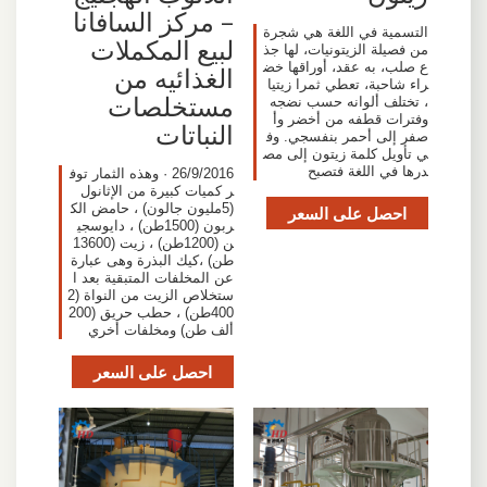
– مركز السافانا
التسمية في اللغة هي شجرة
لبيع المكملات
من فصيلة الزيتونيات، لها جذ
ع صلب، به عقد، أوراقها خض
الغذائيه من
راء شاحبة، تعطي ثمرا زيتيا
مستخلصات
، تختلف ألوانه حسب نضجه
وفترات قطفه من أخضر وأ
النباتات
صفر إلى أحمر بنفسجي. وف
ي تأويل كلمة زيتون إلى مص
درها في اللغة فتصبح
26/9/2016 · وهذه الثمار توف
ر كميات كبيرة من الإثانول
(5مليون جالون) ، حامض الك
احصل على السعر
ربون (1500طن) ، دايوسجي
ن (1200طن) ، زيت (13600
طن) ،كيك البذرة وهى عبارة
عن المخلفات المتبقية بعد ا
ستخلاص الزيت من النواة (2
400طن) ، حطب حريق (200
ألف طن) ومخلفات أخري
احصل على السعر