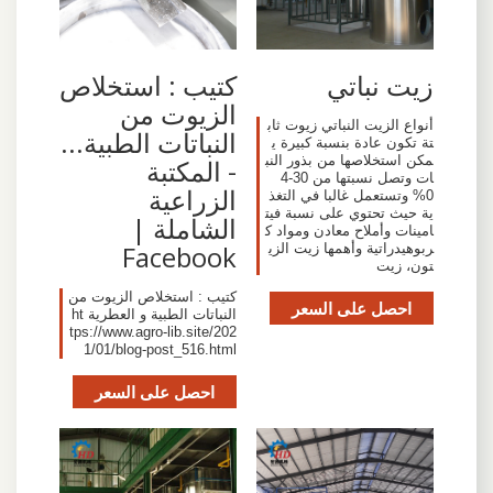
زيت نباتي
‫كتيب : استخلاص
الزيوت من
أنواع الزيت النباتي زيوت ثاب
النباتات الطبية...
تة تكون عادة بنسبة كبيرة ي
مكن استخلاصها من بذور النب
- المكتبة
ات وتصل نسبتها من 30-4
الزراعية
0% وتستعمل غالبا في التغذ
ية حيث تحتوي على نسبة فيت
الشاملة |
امينات وأملاح معادن ومواد ك
Facebook‬
ربوهيدراتية وأهمها زيت الزي
تون، زيت
كتيب : استخلاص الزيوت من
احصل على السعر
النباتات الطبية و العطرية ht
tps://www.agro-lib.site/202
1/01/blog-post_516.html
احصل على السعر