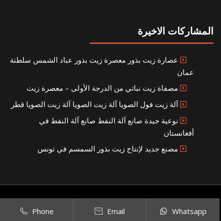
المشاركات الاخيرة
عصارة زيت بذور معصرة زيت بذور عباد الشمس سلطنة
عمان
مصفاة زيت نباتي من الدرجة الأولى – معصرة زيت
آلة زيت فول الصويا آلة زيت الصويا آلة زيت الصويا قطر
نوعية جيدة صانع آلة النفط صانع آلة النفط في
أفغانستان
مصنع جديد لإنتاج زيت بذور السمسم في تونس
Copyright © 2021
SITEMAP
بناء مصنع إنتاج الزيوت النباتية الخاص بك
|
Phone
Email
Whatsapp