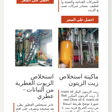
للشركات الغذائية والتعبئة وا
لتغليف. مصادر شركات تصني
ع الزيت
احصل على السعر
ماكينة استخلاص
استخلاص
زيت الزيتون
الزيوت العطرية
من النباتات -
زيت الزيتون البكر mario oil
عطري
3. زيت الزيتون المكرر Refi
ned Olive oil 4. mario oil.
صورة توضح طريقة استخلا
عايز تستخلص العطور بطري
ص زيت الخريج قرية بيت با
قة صحيحة وتتعرف على افض
شوط افضل ماكينة كابتشينو