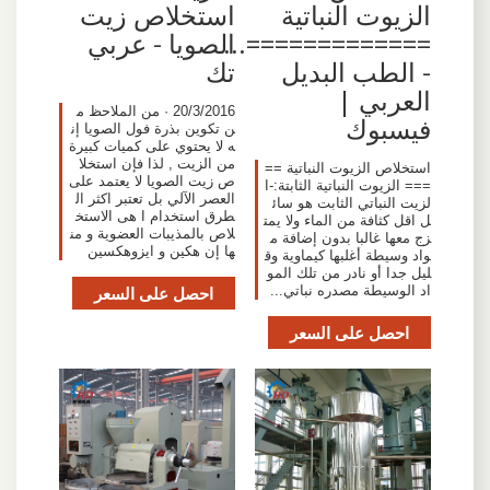
الزيوت النباتية
استخلاص زيت
=============...
الصويا - عربي
- الطب البديل
تك
العربي |
20/3/2016 · من الملاحظ م
فيسبوك
ن تكوين بذرة فول الصويا إن
ه لا يحتوي على كميات كبيرة
من الزيت , لذا فإن استخلا
استخلاص الزيوت النباتية ==
ص زيت الصويا لا يعتمد على
=== الزيوت النباتية الثابتة:-ا
العصر الآلي بل تعتبر اكثر ال
لزيت النباتي الثابت هو سائ
طرق استخدام ا هى الاستخ
ل اقل كثافة من الماء ولا يمت
لاص بالمذيبات العضوية و من
زج معها غالبا بدون إضافة م
ها إن هكين و ايزوهكسين
واد وسيطة أغلبها كيماوية وق
ليل جدا أو نادر من تلك المو
اد الوسيطة مصدره نباتي...
احصل على السعر
احصل على السعر