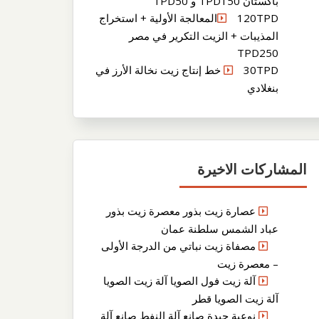
باكستان TPD150 و TPD50
120TPDالمعالجة الأولية + استخراج
المذيبات + الزيت التكرير في مصر
TPD250
30TPD خط إنتاج زيت نخالة الأرز في
بنغلادي
المشاركات الاخيرة
عصارة زيت بذور معصرة زيت بذور
عباد الشمس سلطنة عمان
مصفاة زيت نباتي من الدرجة الأولى
– معصرة زيت
آلة زيت فول الصويا آلة زيت الصويا
آلة زيت الصويا قطر
نوعية جيدة صانع آلة النفط صانع آلة