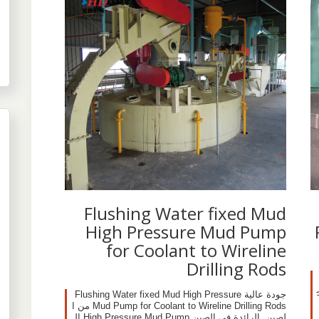
Flushing Water fixed Mud
High Pressure Mud Pump
for Coolant to Wireline
Drilling Rods
لر
جودة عالية Flushing Water fixed Mud High Pressure
 Tripl
Mud Pump for Coolant to Wireline Drilling Rods من ا
لصين, الرائدة في الصين High Pressure Mud Pump ال