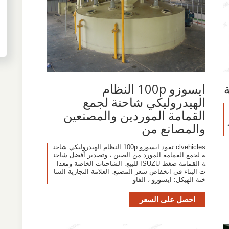
ايسوزو 100p النظام
الهيدروليكي شاحنة لجمع
القمامة الموردين والمصنعين
والمصانع من
clvehicles تقود ايسوزو 100p النظام الهيدروليكي شاحن
ة لجمع القمامة المورد من الصين ، وتصدير أفضل شاحن
ة القمامة ضغط ISUZU للبيع. الشاحنات الخاصة ومعدا
ت البناء في انخفاض سعر المصنع. العلامة التجارية السا
خنة الهيكل: ايسوزو ، الفاو
احصل على السعر