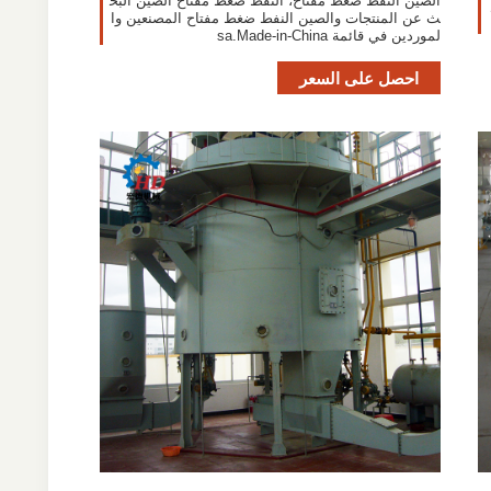
الصين النفط ضغط مفتاح، النفط ضغط مفتاح الصين البح
ث عن المنتجات والصين النفط ضغط مفتاح المصنعين وا
لموردين في قائمة sa.Made-in-China
احصل على السعر