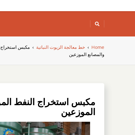
Skip
to
content
Home
›
خط معالجة الزيوت النباتية
›
مكبس استخراج ا
والمصانع الموزعين
مكبس استخراج النفط المو
الموزعين