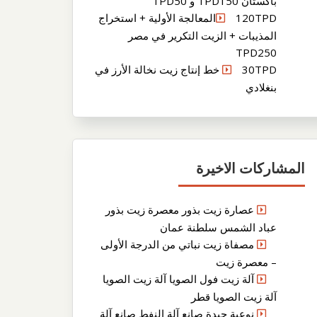
باكستان TPD150 و TPD50
120TPDالمعالجة الأولية + استخراج
المذيبات + الزيت التكرير في مصر
TPD250
30TPD خط إنتاج زيت نخالة الأرز في
بنغلادي
المشاركات الاخيرة
عصارة زيت بذور معصرة زيت بذور
عباد الشمس سلطنة عمان
مصفاة زيت نباتي من الدرجة الأولى
– معصرة زيت
آلة زيت فول الصويا آلة زيت الصويا
آلة زيت الصويا قطر
نوعية جيدة صانع آلة النفط صانع آلة