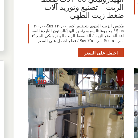
الزيت | تصنيع وتوريد آلات
ضغط زيت الطهي
مكبس الزيت اليدوي بتخفيض كبير ١٢٠٫٠٠ us$-٣٠٠٫٠٠
us $ / مجموعاتالسمسم/جوز الهند/الزيتون الباردة الصح
افة آلة صنع الزيت/ آلة ضغط الزيت الهيدروليكي للبيع ٢٬
٥٠٠٫٠٠ us$-٣٬٥٠٠٫٠٠ us$ / قطع احصل على السعر
احصل على السعر