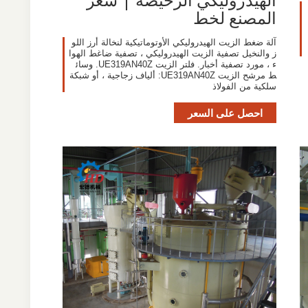
المصنع لخط
آلة ضغط الزيت الهيدروليكي الأوتوماتيكية لنخالة أرز اللو
ز والنخيل تصفية الزيت الهيدروليكي ، تصفية ضاغط الهوا
ء ، مورد تصفية أخبار. فلتر الزيت UE319AN40Z. وسائ
ط مرشح الزيت UE319AN40Z: ألياف زجاجية ، أو شبكة
سلكية من الفولاذ
احصل على السعر