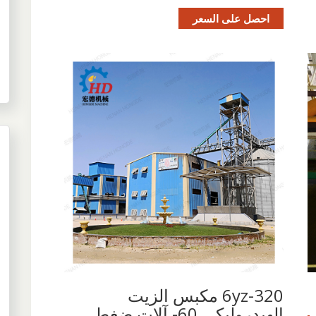
احصل على السعر
6yz-320 مكبس الزيت
الهيدروليكي 60- آلات ضغط