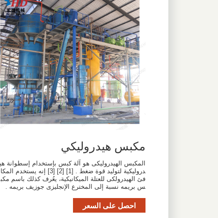
مكبس هيدروليكي
المكبس الهيدروليكى هو آلة كبس بإستخدام إسطوانة هي
دروليكية لتوليد قوة ضغط . [1] [2] [3] إنه يستخدم المكا
فئ الهيدرولكى للعتلة الميكانيكية، يعُرف كذلك باسم مكب
س بريمه نسبة إلى المخترع الإنجليزى جوزيف بريمه .
احصل على السعر