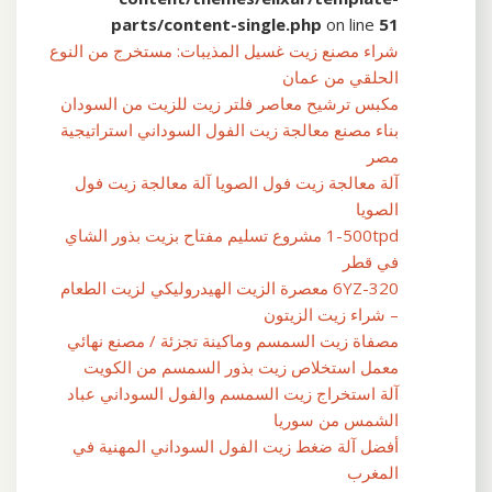
parts/content-single.php
on line
51
شراء مصنع زيت غسيل المذيبات: مستخرج من النوع
الحلقي من عمان
مكبس ترشيح معاصر فلتر زيت للزيت من السودان
بناء مصنع معالجة زيت الفول السوداني استراتيجية
مصر
آلة معالجة زيت فول الصويا آلة معالجة زيت فول
الصويا
1-500tpd مشروع تسليم مفتاح بزيت بذور الشاي
في قطر
6YZ-320 معصرة الزيت الهيدروليكي لزيت الطعام
– شراء زيت الزيتون
مصفاة زيت السمسم وماكينة تجزئة / مصنع نهائي
معمل استخلاص زيت بذور السمسم من الكويت
آلة استخراج زيت السمسم والفول السوداني عباد
الشمس من سوريا
أفضل آلة ضغط زيت الفول السوداني المهنية في
المغرب