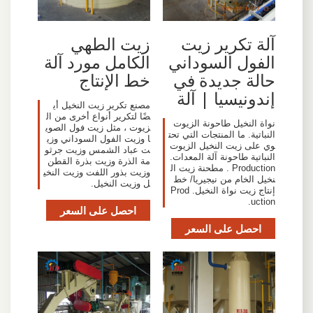
آلة تكرير زيت
زيت الطهي
الفول السوداني
الكامل مورد آلة
حالة جديدة في
خط الإنتاج
إندونيسيا | آلة
مصنع تكرير زيت النخيل أي
ضًا لتكرير أنواع أخرى من ال
نواة النخيل طاحونة الزيوت
زيوت ، مثل زيت فول الصوي
النباتية. ما المنتجات التي تحت
ا وزيت الفول السوداني وزي
وي على زيت النخيل الزيوت
ت عباد الشمس وزيت جرثو
النباتية طاحونة آلة المعدات.
مة الذرة وزيت بذرة القطن
Production . مطحنة زيت ال
وزيت بذور اللفت وزيت النخي
نخيل الخام من نيجيريا/ خط
ل وزيت النخيل.
إنتاج زيت نواة النخيل. Prod
uction.
احصل على السعر
احصل على السعر