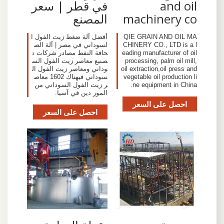
and oil
في قطر | سعر
machinery co
المصنع
QIE GRAIN AND OIL MA
أفضل آلة ضغط زيت الفول ا
CHINERY CO., LTD is a l
لسوداني في مصر | آلة الص
eading manufacturer of oil
حافة النفط مصادر شركات ت
processing, palm oil mill,
صنيع معاصر زيت الفول الس
oil extraction,oil press and
وداني ومعاصر زيت الفول ال
vegetable oil production li
سوداني فيهناك 1602 معاص
ne equipment in China.
ر زيت الفول السوداني من
المور دين في آسيا.
احصل على السعر
احصل على السعر