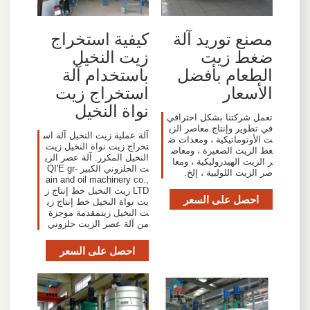
مصنع توريد آلة
كيفية استخراج
ضغط زيت
زيت النخيل
الطعام بأفضل
باستخدام آلة
الأسعار
استخراج زيت
نواة النخيل
تعمل شركتنا بشكل احترافي
في تطوير وإنتاج معاصر الزي
آلة عملية زيت النخيل آلة اس
ت الأوتوماتيكية ، ومعدات ض
تخراج زيت نواة النخيل زيت
غط الزيت الصغيرة ، ومعاص
النخيل المكرر. آلة عصر الزي
ر الزيت الهيدروليكية ، ومعا
ت الحلزوني الكبير -QI'E gr
صر الزيت اللولبية ، إلخ.
ain and oil machinery co.,
LTD زيت النخيل خط إنتاج ز
احصل على السعر
يت نواة النخيل خط إنتاج زي
ت النخيل زيتمقدمة موجزة
من آلة عصر الزيت حلزوني
احصل على السعر