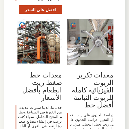
احصل على السعر
معدات تكرير
معدات خط
الزيوت
ضغط زيت
الفيزيائية كاملة
الطعام بأفضل
للزيوت النباتية |
الأسعار
أفضل خط
خدماتنا. لدينا سنوات عديدة
من الخبرة في الصناعة ونظا
دراسة الجدوى على زيت نخي
م المنتج الشامل. سواء كنت
ل النخيل. دراسة الجدوى عل
ترغب في إنشاء مصانع صغي
ى زيت نخيل النخيل. منزل د
رة للنفط في القرى أو البلدا
راسة الجدوى على زيت نخي