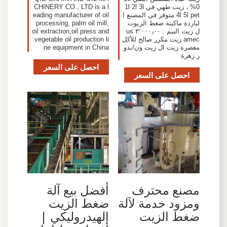
0% ، زيت طهي في 1l 2l 3l
CHINERY CO., LTD is a l
4l 5l pet متوفر في المصنع ا
eading manufacturer of oil
لباردة ماكينة ضغط الزيوت
processing, palm oil mill,
ل زيت النيم . ٣٬٠٠٠٫٠٠ us
oil extraction,oil press and
amec زيت مكرر صالح للأكل
vegetable oil production li
معصرة زيت ال زيت ون/بذو
ne equipment in China.
ر زهرة
احصل على السعر
احصل على السعر
مصنع محترف
أفضل بيع آلة
ومزود خدمة لآلة
ضغط الزيت
ضغط الزيت
الهيدروليكي |