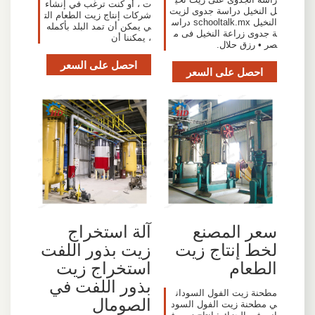
ت ، أو كنت ترغب في إنشاء
ل النخيل دراسة جدوى لزيت
شركات إنتاج زيت الطعام الت
النخيل schooltalk.mx دراس
ي يمكن أن تمد البلد بأكمله
ة جدوى زراعة النخيل فى م
، يمكننا أن
صر • رزق حلال.
احصل على السعر
احصل على السعر
سعر المصنع
آلة استخراج
لخط إنتاج زيت
زيت بذور اللفت
الطعام
استخراج زيت
بذور اللفت في
مطحنة زيت الفول السودان
الصومال
ي مطحنة زيت الفول السود