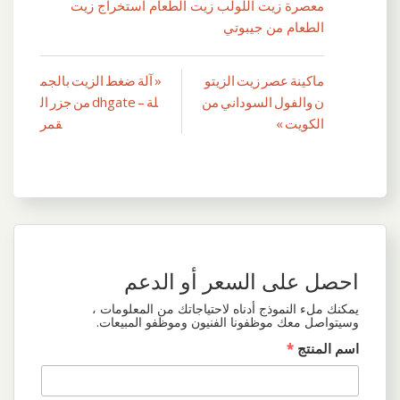
معصرة زيت اللولب زيت الطعام استخراج زيت
الطعام من جيبوتي
ماكينة عصر زيت الزيتو
« آلة ضغط الزيت بالجم
تصفّح
ن والفول السوداني من
لة – dhgate من جزر ال
المقالات
الكويت »
قمر
احصل على السعر أو الدعم
يمكنك ملء النموذج أدناه لاحتياجاتك من المعلومات ،
وسيتواصل معك موظفونا الفنيون وموظفو المبيعات.
اسم المنتج
*