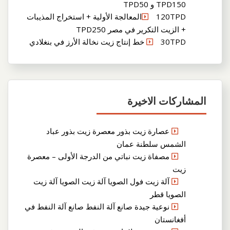
TPD150 و TPD50
120TPDالمعالجة الأولية + استخراج المذيبات
+ الزيت التكرير في مصر TPD250
30TPD خط إنتاج زيت نخالة الأرز في بنغلادي
المشاركات الاخيرة
عصارة زيت بذور معصرة زيت بذور عباد
الشمس سلطنة عمان
مصفاة زيت نباتي من الدرجة الأولى – معصرة
زيت
آلة زيت فول الصويا آلة زيت الصويا آلة زيت
الصويا قطر
نوعية جيدة صانع آلة النفط صانع آلة النفط في
أفغانستان