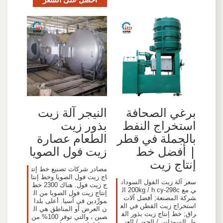
برغي الصحافة
النيجر آلة زيت
استخراج النفط
بذور زيت
بالجملة في قطر
الطعام عصارة
| أفضل خط
زيت فول الصويا
إنتاج زيت
مصادر شركات تصنيع خط إنت
اج زيت فول الصويا وخط إنتا
سعر آلة زيت الفول السودان
ج زيت فول. هناك 2300 خط
ي مع 200kg / h cy-298c ال
إنتاج زيت فول الصويا من ال
شركة المصنعة; أفضل آلات
مورِّدين في آسيا. أعلى بلدا
استخراج زيت القطن في الع
ن العرض أو المناطق هي ال
راق; خط إنتاج زيت بذور الف
صين ، والتي توفر 100% من
ول السوداني / الجوز / العن