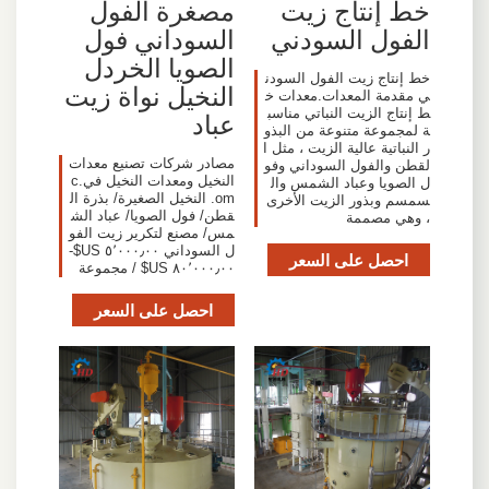
خط إنتاج زيت
مصغرة الفول
الفول السودني
السوداني فول
الصويا الخردل
خط إنتاج زيت الفول السودن
النخيل نواة زيت
ي مقدمة المعدات.معدات خ
ط إنتاج الزيت النباتي مناسب
عباد
ة لمجموعة متنوعة من البذو
ر النباتية عالية الزيت ، مثل ا
مصادر شركات تصنيع معدات
لقطن والفول السوداني وفو
النخيل ومعدات النخيل في.c
ل الصويا وعباد الشمس وال
om. النخيل الصغيرة/ بذرة ال
سمسم وبذور الزيت الأخرى
قطن/ فول الصويا/ عباد الش
، وهي مصممة
مس/ مصنع لتكرير زيت الفو
ل السوداني ٥٬٠٠٠٫٠٠ US$-
احصل على السعر
٨٠٬٠٠٠٫٠٠ US$ / مجموعة
احصل على السعر