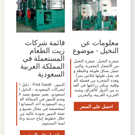
معلومات عن
قائمة شركات
النخيل - موضوع
زيت الطعام
المستعملة في
شجرة النخيل. شجرة النخيل
المملكة العربية
من الأشجار المعمرة، والتي
تتميّز بساق طويلة وغليظة و
السعودية
قد يصل طولها لثلاثين متراً،
وهذه الشجرة من فصيلة الف
التمور - Find Saudi - دليل ا
وفلية، ويكثر زراعتها في العد
لشركات السعودية - الدليل ا
يد من الدول كالعراق، وشبه
لسعودي. يعتبر مصنع نضيد ال
الجزيرة العربية، والبحرين
وشم للتمور في المملكة الع
ربية السعودية أحد المصانع ا
احصل على السعر
لمتخصصة في مجال تصنيع و
تعبئة التمور بجودة عالية من
خلال خطوط إنتاج حديثة وعا
لمية المستوى
احصل على السعر