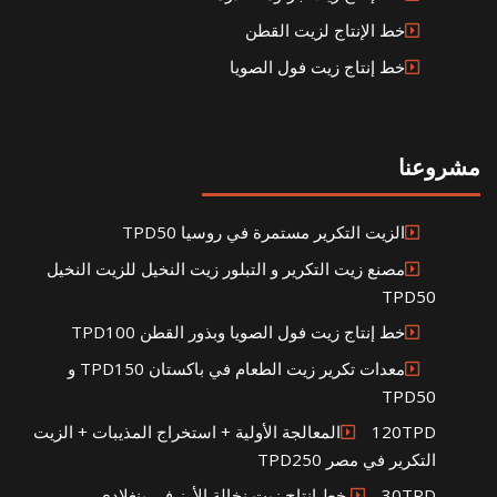
خط الإنتاج لزيت القطن
خط إنتاج زيت فول الصويا
مشروعنا
الزيت التكرير مستمرة في روسيا TPD50
مصنع زيت التكرير و التبلور زيت النخيل للزيت النخيل
TPD50
خط إنتاج زيت فول الصويا وبذور القطن TPD100
معدات تكرير زيت الطعام في باكستان TPD150 و
TPD50
120TPDالمعالجة الأولية + استخراج المذيبات + الزيت
التكرير في مصر TPD250
30TPD خط إنتاج زيت نخالة الأرز في بنغلادي