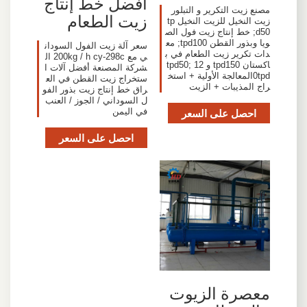
أفضل خط إنتاج
مصنع زيت التكرير و التبلور
زيت الطعام
زيت النخيل للزيت النخيل tp
d50; خط إنتاج زيت فول الص
ويا وبذور القطن tpd100; مع
سعر آلة زيت الفول السودان
دات تكرير زيت الطعام في ب
ي مع 200kg / h cy-298c ال
اكستان tpd150 و tpd50; 12
شركة المصنعة أفضل آلات ا
0tpdالمعالجة الأولية + استخ
ستخراج زيت القطن في الع
راج المذيبات + الزيت
راق خط إنتاج زيت بذور الفو
ل السوداني / الجوز / العنب
احصل على السعر
في اليمن
احصل على السعر
معصرة الزيوت