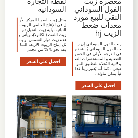
معصرة زيت
نقطة التجارة
الفول السوداني
السودانية
النقي للبيع مورد
يحتل زيت الصويا المركز الأو
معدات ضغط
ل في الإنتاج العالمي للزيوت
النباتية، يليه زيت النخيل ثم
الزيت hj
زيت اللفت (الكانولا)، ويأتي ب
عده زيت دوار الشمس، و يم
زيت الفول السوداني إن زي
ثل إنتاج الزيوت الأربعة السا
ت الفول السوداني يُستخدم
بقة نحو 75% من مجمل
في الدرجة الأولى في الحقن
العضلية و المستحضرات الص
احصل على السعر
يدلانية المُعدّة للتطبيق المو
ضعي ، كما أنه يُعتبر زيتاً غذا
ئياً يمكن تناوله .
احصل على السعر