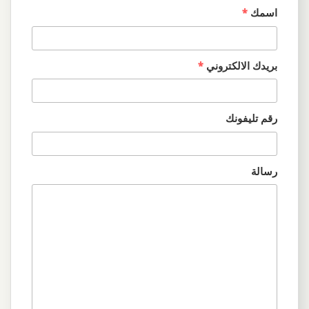
اسمك
*
بريدك الالكتروني
*
رقم تليفونك
رسالة