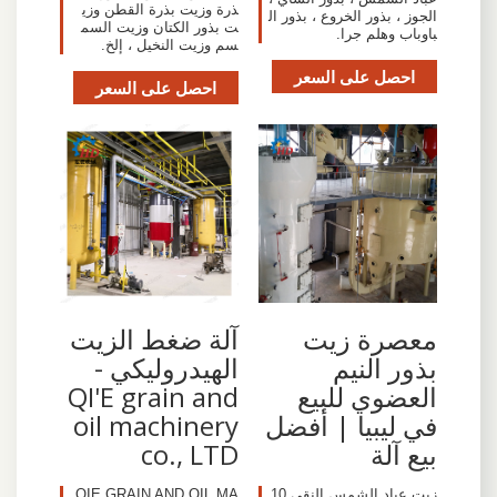
ذرة وزيت بذرة القطن وزي
الجوز ، بذور الخروع ، بذور ال
ت بذور الكتان وزيت السم
باوباب وهلم جرا.
سم وزيت النخيل ، إلخ.
احصل على السعر
احصل على السعر
معصرة زيت
آلة ضغط الزيت
بذور النيم
الهيدروليكي -
العضوي للبيع
QI'E grain and
في ليبيا | أفضل
oil machinery
بيع آلة
co., LTD
زيت عباد الشمس النقي 10
QIE GRAIN AND OIL MA