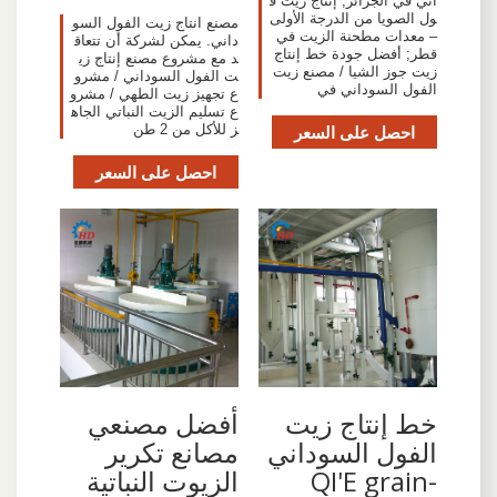
اني في الجزائر; إنتاج زيت ف
ول الصويا من الدرجة الأولى
مصنع انتاج زيت الفول السو
– معدات مطحنة الزيت في
داني. يمكن لشركة أن تتعاق
قطر; أفضل جودة خط إنتاج
د مع مشروع مصنع إنتاج زي
زيت جوز الشيا / مصنع زيت
ت الفول السوداني / مشرو
الفول السوداني في
ع تجهيز زيت الطهي / مشرو
ع تسليم الزيت النباتي الجاه
احصل على السعر
ز للأكل من 2 طن
احصل على السعر
خط إنتاج زيت
أفضل مصنعي
الفول السوداني
مصانع تكرير
-QI'E grain
الزيوت النباتية