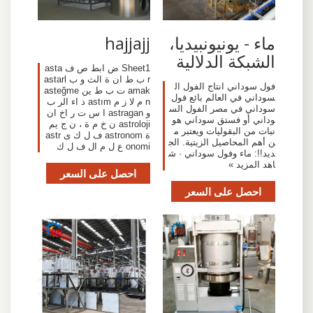
ماء - يونيونبيديا،
hajjajj
الشبكة الدلالية
Sheet1 ض ابط ص ف asta
r ب ط ان ة الث و ب astarl
فول سوداني انتاج الفول ال
amak ت ب ط ين asteğme
سوداني في العالم بائع فول
n م لا ز م astım د اء الر ب
سوداني في مصر الفول الس
و astragan ا س ت ر اخ ان
وداني أو فستق سوداني هو
astroloji ن خ م ة ، ن ج يم
نبات من البقوليات ويعتبر م
ة astronom ف ل ك ى astr
ن أهم المحاصيل الزيتية. الج
onomi ع ل م ال ف ل ك
ديد!!: ماء وفول سوداني · ش
اهد المزيد »
احصل على السعر
احصل على السعر