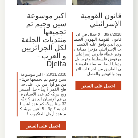
قانون القومية
اكبر موسوعة
الإسرائيلي
سين وجيم تم
تجميعها -
30/7/2018 · لا جدال في ان
منتديات الجلفة
قانون القومية اليهودي العنص
ري الذي وافق عليه الكنيس
لكل الجزائريين
ت الإسرائيلي مؤخرا بمثابة ت
و العرب -
وفير غطاء قانوني إسرائيلي
مرفوض فلسطينيا وعربيا بل
Djelfa
ودوليا ايضا لسلسلة قادمة ف
ي الطريق من اجراءات الته
ويد والتهجير والفصل
23/11/2010 · اكبر موسوعة
سين وجيم تم تجميعها س1 -
من هو أول من نزل على س
احصل على السعر
طح القمر ؟ ج1 - نيل أمستر
ونج س2- كم عدد الأسنان ف
ي فم الإنسان العادي ؟ ج2-
32 سنا س3- كم عدد أعين ا
لذبابة ؟ ج3 - 5 أعين س4- ك
م عدد أرجل العنكبوت ؟
احصل على السعر