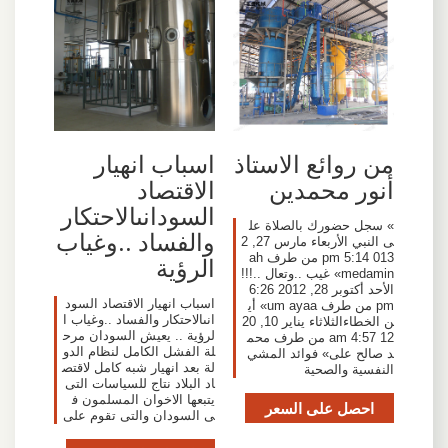
من روائع الاستاذ
اسباب انهيار
أنور محمدين
الاقتصاد
السودانىالاحتكار
» سجل حضورك بالصلاة عل
والفساد ..وغياب
ى النبي الأربعاء مارس 27, 2
013 5:14 pm من طرف ah
الرؤية
medamin» غيب ..وتعال ..!!!
الأحد أكتوبر 28, 2012 6:26
اسباب انهيار الاقتصاد السود
pm من طرف um ayaa» أي
انىالاحتكار والفساد ..وغياب ا
ن الخطاءالثلاثاء يناير 10, 20
لرؤية .. يعيش السودان مرح
12 4:57 am من طرف محم
لة الفشل الكامل لنظام الدو
د صالح على» فوائد المشي
لة بعد انهيار شبه كامل لاقتص
النفسية والصحية
اد البلاد نتاج للسياسات التى
يتبعها الاخوان المسلمون ف
احصل على السعر
ى السودان والتى تقوم على