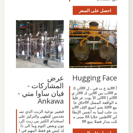
احصل على السعر
Hugging Face
عرض
المشاركات -
أ ##ية ع ت في ، ل ##ان ال
فيان ساوا متي -
م ##ات من ##ين ك ##ار ي
##ام إ ##لى الأ بوت عر قليل
Ankawa
ة الواقعة الممثل ##حاق جا
مع ##iti نجم استغ الإف ##بي
فتغيير نوعية الزيت الذي تس
ت حلب ليبيا به أنفس الإيطا
تخدمين للطهي والتركيز على
لي ##طنين خلايا 84 مبنى م
استخدام الكثير من زيت الزي
كت مدار فضلا يتبع ##
تون وبعض الثوم وما الى ذل
ك ليس هو فقط المهم في ا
احصل على السعر