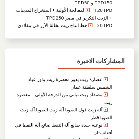
TPD150 و TPD50
120TPDالمعالجة الأولية + استخراج المذيبات
+ الزيت التكرير في مصر TPD250
30TPD خط إنتاج زيت نخالة الأرز في بنغلادي
المشاركات الاخيرة
عصارة زيت بذور معصرة زيت بذور عباد
الشمس سلطنة عمان
مصفاة زيت نباتي من الدرجة الأولى – معصرة
زيت
آلة زيت فول الصويا آلة زيت الصويا آلة زيت
الصويا قطر
نوعية جيدة صانع آلة النفط صانع آلة النفط في
أفغانستان