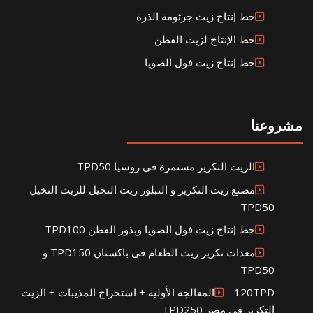
خط إنتاج زيت جرثومة الذرة
خط الإنتاج لزيت القطن
خط إنتاج زيت فول الصويا
مشروعنا
الزيت التكرير مستمرة في روسيا TPD50
مصنع زيت التكرير و التبلور زيت النخيل للزيت النخيل
TPD50
خط إنتاج زيت فول الصويا وبذور القطن TPD100
معدات تكرير زيت الطعام في باكستان TPD150 و
TPD50
120TPDالمعالجة الأولية + استخراج المذيبات + الزيت
التكرير في مصر TPD250