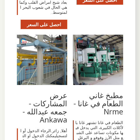
بعاد شبح امراض القلب وكما
هي الحال في شعوب البحر ا
لمتوسط.
احصل على السعر
مطبخ غاني
عرض
الطعام في غانا -
المشاركات -
Nrme
جمعه عبدالله -
Ankawa
الطعام في غانا تشتهر غانا با
لأكلات الكبيرة، التي يدخل في
أهلا, زائر.الرجاء الدخول أو ا
ها مكونات تساعد على الشب
لتسجيليمكنك الدخول او الت
ع مثل الأرز وفوفو و البرغل