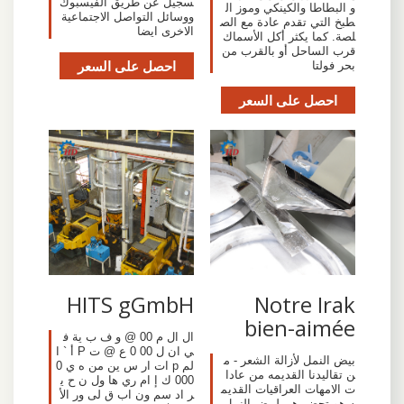
سجيل عن طريق الفيسبوك
و البطاطا والكينكي وموز ال
ووسائل التواصل الاجتماعية
طبخ التي تقدم عادة مع الص
الاخرى ايضا
لصة. كما يكثر أكل الأسماك
قرب الساحل أو بالقرب من
احصل على السعر
بحر فولتا
احصل على السعر
HITS gGmbH
Notre Irak
bien-aimée
ال ال م 00 @ و ف ب ية ف
ي ان ل 00 0 ع @ ت P أ ` ا
بيض النمل لأزالة الشعر - م
لم p ات ار س ين من ه ي 0
ن تقاليدنا القديمه من عادا
000 ك إ ام ري ها ول ن ح ي
ت الامهات العراقيات القديم
ر اد سم ون اب ق لى ور الأ
ه هو تحضيرهن لبيض النمل