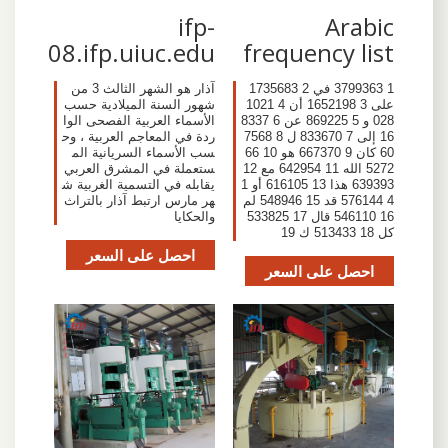
ifp-
Arabic
08.ifp.uiuc.edu
frequency list
1 3799363 في 2 1735683
آذار هو الشهر الثالث 3 من
على 3 1652198 أن 4 1021
شهور السنة الميلادية حسب
028 و 5 869225 عن 6 8337
الأسماء العربية الفصحى الوا
16 إلى 7 833670 ل 8 7568
ردة في المعاجم العربية ، وح
60 كان 9 667370 هو 10 66
سب الأسماء السريانية الم
5272 الله 11 642954 مع 12
ستعملة في المشرق العربي
639393 هذا 13 616105 أو 1
يقابله في التسمية الغربية ش
4 576144 قد 15 548946 لم
هر مارس ارتبط آذار بالتراث
16 546110 قال 17 533825
والحكايا
كل 18 513433 ك 19
احصل على السعر
احصل على السعر