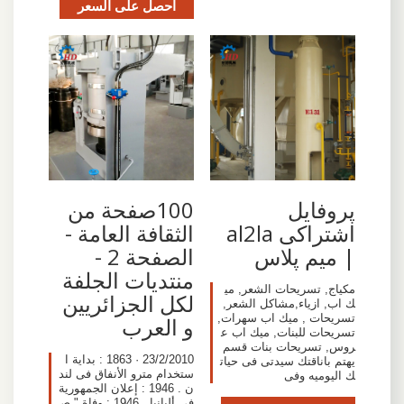
احصل على السعر
پروفایل
100صفحة من
اشتراکی al2la
الثقافة العامة -
| میم پلاس
الصفحة 2 -
منتديات الجلفة
مكياج, تسريحات الشعر, مي
لكل الجزائريين
ك اب, ازياء,مشاكل الشعر,
تسريحات , ميك اب سهرات,
و العرب
تسريحات للبنات, ميك اب ع
روس, تسريحات بنات قسم
23/2/2010 · 1863 : بداية ا
يهتم باناقتك سيدتى فى حيات
ستخدام مترو الأنفاق فى لند
ك اليوميه وفى
ن . 1946 : إعلان الجمهورية
فى ألبانيا . 1946 : وفاة " ص