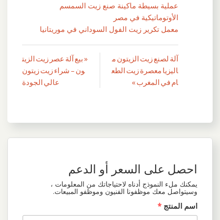
عملية بسيطة ماكينة صنع زيت السمسم
الأوتوماتيكية في مصر
معمل تكرير زيت الفول السوداني في موريتانيا
آلة لصنع زيت الزيتون م
« بيع آلة عصر زيت الزيت
تصفّح
اليزيا معصرة زيت الطع
ون – شراء زيت زيتون
المقالات
ام في المغرب »
عالي الجودة
احصل على السعر أو الدعم
يمكنك ملء النموذج أدناه لاحتياجاتك من المعلومات ،
وسيتواصل معك موظفونا الفنيون وموظفو المبيعات.
اسم المنتج
*