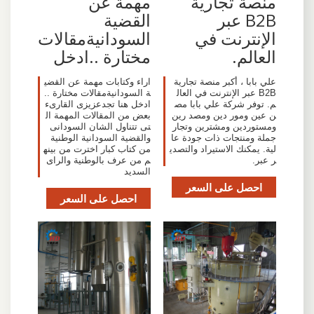
منصة تجارية
مهمة عن
B2B عبر
القضية
الإنترنت في
السودانيةمقالات
العالم.
مختارة ..ادخل
علي بابا ، أكبر منصة تجارية
اراء وكتابات مهمة عن القضي
B2B عبر الإنترنت في العال
ة السودانيةمقالات مختارة ..
م. توفر شركة علي بابا مص
ادخل هنا تجدعزيزى القارىء
ن عين ومور دين ومصد رين
بعض من المقالات المهمة ال
ومستوردين ومشترين وتجار
تى تتناول الشان السودانى
جملة ومنتجات ذات جودة عا
والقضية السودانية الوطنية
لية. يمكنك الاستيراد والتصدي
من كتاب كبار اخترت من بينه
ر عبر.
م من عرف بالوطنية والراى
السديد
احصل على السعر
احصل على السعر