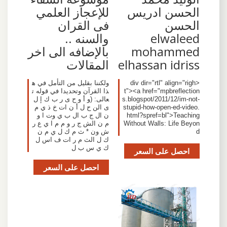
الحسن ادريس
للإعجاز العلمي
الحسن
فى القران
elwaleed
والسنه ..
mohammed
بالإضافه الى اخر
elhassan idriss
المقالات
<div dir="rtl" align="righ
ولكننا بقليل من التأمل في ه
t"><a href="mpbreflection
ذا القرآن وتحديدا في قوله ت
s.blogspot/2011/12/im-not-
عالى: (و أ و ح ى ر ب ك إ ل
stupid-how-open-ed-video.
ى الن ح ل أ ن ات خ ذ ي م
html?spref=bl">Teaching
ن ال ج ب ال ب ي وت ا و
Without Walls: Life Beyon
م ن الش ج ر و م م ا ي ع ر
d
ش ون * ث م ك ل ي م ن
ك ل الث م ر ات ف اس ل
ك ي س ب ل
احصل على السعر
احصل على السعر