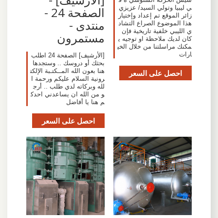
ي ليبيا وتولي السيد/ عزيزي
الصفحة 24 -
زائر الموقع تم إعداد وإختيار
منتدى -
هذا الموضوع الصراع التشاد
ي الليبي خلفية تاريخية فإن
مستمرون
كان لديك ملاحظة او توجيه ي
مكنك مراسلتنا من خلال الخي
ارات
[الأرشيف] الصفحة 24 اطلب
بحثك أو دروسك .. وستجدها
هنا بعون الله المــكتـبة الإلكت
احصل على السعر
رونية السلام عليكم ورحمة ا
لله وبركاته لدي طلب .. أرج
و من الله ان يساعدني احدك
م هنا يا أفاضل
احصل على السعر