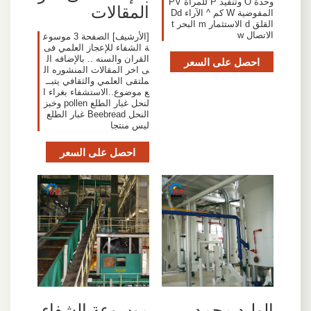
وحدة O وتنفيذ P للمرأة PV
المقالات
المفوضية W كم ^ الآراء Dd
القلق d الاستثمار m البحر t
الاتصال w
[الأرشيف] الصفحة 3 موسوع
ة الشفاء للإعجاز العلمي فى
القران والسنه .. بالإضافه ال
احصل على السعر
ى اخر المقالات المنشوره ال
ملتقى العلمي والثقافي يتبــ
ع موضوع..الاستشفاء بغراء ا
لنحل غبار الطلع pollen وخبز
النحل Beebread غبار الطلع
ليس منتجا
احصل على السعر
الوليد محمد
موسوعة الشفاء