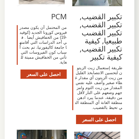
تكبير القضيب,
PCM
تكبير القضىب,
من المحتمل أن يكون مصدر
تكبير القضىب
فيروس كورونا الجديد (كوفيد
-19) من الخفافيش أيضا . ف
طبيعيا, كيفية
ي أحد الدراسات التي أقامته
تكبير القضيب,
ا جامعة كاليفورنيا، تم بحث أ
سباب كون الفيروسات التي
كيفية تكبير
تأتي من الخفافيش مميتة لل
غاية.
طريقة إستعمال زيت الزيتو
ن لتحسين الانتصابخذ القليل
احصل على السعر
من زيت الزيتون أي مقدار غ
طاء صغير وأضف عليه نفس
المقدار من زيت الثوم وامز
جهم وضعهم على النار لأقل
من دقيقة، عندما يبرد ادهن
منطقة العانة أي المنطقة الت
ي تحيط بالقضيب.
احصل على السعر