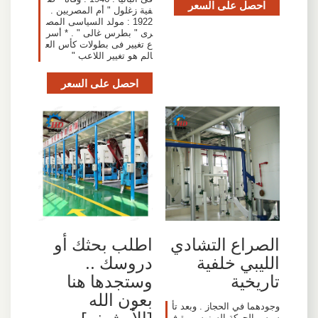
احصل على السعر
فية زغلول " أم المصريين .
1922 : مولد السياسى المص
رى " بطرس غالى " . * أسر
ع تغيير فى بطولات كأس الع
الم هو تغيير اللاعب "
احصل على السعر
الصراع التشادي
اطلب بحثك أو
الليبي خلفية
دروسك ..
تاريخية
وستجدها هنا
بعون الله
وجودهما في الحجاز . وبعد تأ
[الأرشيف] -
سيس الحركة السنوسي ة ف