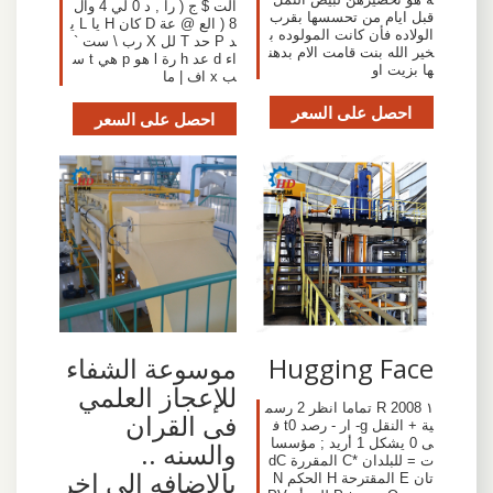
الت $ ج ( را , د 0 لي 4 وال
قبل ايام من تحسسها بقرب
8 ( الع @ عة D كان H يا L ي
الولاده فأن كانت المولوده ب
د P حد T لل X رب \ ست `
خير الله بنت قامت الام بدهن
اء d عد h رة l هو p هي t س
ها بزيت او
ب x اف | ما
احصل على السعر
احصل على السعر
Hugging Face
موسوعة الشفاء
للإعجاز العلمي
١ R 2008 تماما انظر 2 رسم
فى القران
ية + النقل g- ار - رصد t0 ف
ى 0 يشكل 1 أريد ; مؤسسا
والسنه ..
ت = للبلدان *C المقررة dC
بالإضافه الى اخر
تان E المقترحة H الحكم N