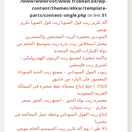
/www/wwwroot/www.trobken.be/wp-
content/themes/elixar/template-
parts/content-single.php
on line
51
آلة تكرير زيت فول الصويا زيت فول الصويا تكرير
تونس
الموردين معصرة الزيت المصنعين والمصدرين
معمل استخلاص زيت بذرة زيت متوسط ​​الحجم من
دولة الإمارات العربية المتحدة
ماكينة صغيرة لتصنيع زيت الزيتون الهيدروليكي –
اشتري زيت فلسطين
زيوت الفول السوداني – مصنع زيت الحبة السوداء
المعصور على البارد من جايبور
1-3tpd خط إنتاج مصفاة نفط صغيرة في المملكة
العربية السعودية
معصرة زيت نواة الجوز – اصنع زيت الجوز بسعر
تجاري – زيت تينجارد
إنتاج زيت الفول السوداني وخطة عمل المعالجة في
نيجيريا
45 طن / يوم آلة تكرير زيت السمسم الخام بتونس