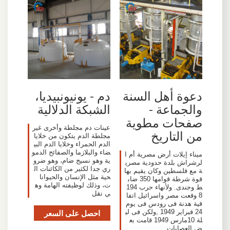
دعوة أهل السنة
دم - يونيونبيديا،
والجماعة -
الشبكة الدلالية
صفحات مطوية
عينات دم مجلطة وأخرى غير
من التاريخ
مجلطة الدم يتكون من خلايا
الدم الحمراء وخلايا الدم البي
ضاء والبلازما والصفائح الدمو
ميناء إيلات أرض مصرية أم ا
ية وهو نسيج ضام، وهو ضرو
لرشراش بلدة حدودية مصري
ري جدا لكثير من الكائنات ال
ة مع فلسطين وكان يقيم بها
حية مثل الإنسان والحيوانا
قوة شرطة قوامها 350 ضاب
ت، وذلك لوظيفته الهامة وه
ط وجندى. ولأنهاء حرب 194
ي نقل
8 وقعت مصر واسرائيل اتفا
قية هدنة فى رودس فى يوم
24 فبراير 1949 ,ولكن فى لي
احصل على السعر
لة 10مارس 1949 قامت بع
ض العصابات