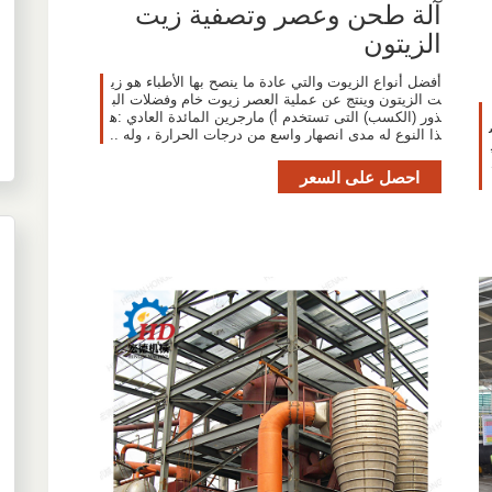
آلة طحن وعصر وتصفية زيت
الزيتون
أفضل أنواع الزيوت والتي عادة ما ينصح بها الأطباء هو زي
ت الزيتون وينتج عن عملية العصر زيوت خام وفضلات الب
ASTM  ،
ذور (الكسب) التى تستخدم أ) مارجرين المائدة العادي :ه
ذا النوع له مدى انصهار واسع من درجات الحرارة ، وله ..
احصل على السعر