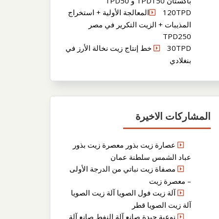
باكستان TPD150 و TPD50
120TPDالمعالجة الأولية + استخراج
المذيبات + الزيت التكرير في مصر
TPD250
30TPD خط إنتاج زيت نخالة الأرز في
بنغلادي
المشاركات الاخيرة
عصارة زيت بذور معصرة زيت بذور
عباد الشمس سلطنة عمان
مصفاة زيت نباتي من الدرجة الأولى
– معصرة زيت
آلة زيت فول الصويا آلة زيت الصويا
آلة زيت الصويا قطر
نوعية جيدة صانع آلة النفط صانع آلة