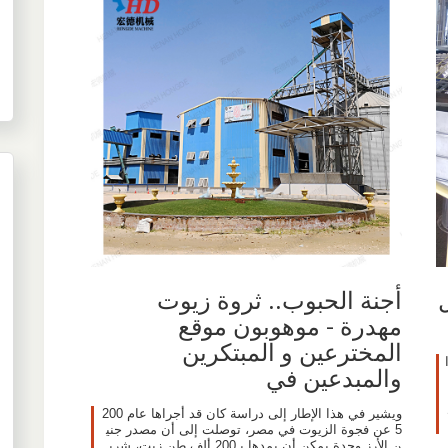
أجنة الحبوب.. ثروة زيوت
مهدرة - موهوبون موقع
المخترعين و المبتكرين
والمبدعين في
ويشير في هذا الإطار إلى دراسة كان قد أجراها عام 200
5 عن فجوة الزيوت في مصر، توصلت إلى أن مصدر جني
ن الأرز وحدة يمكن أن يمدها بـ200 ألف طن زيت، شري