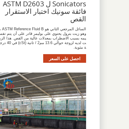
Sonicators ل ASTM D2603
فائقة سونيك اختبار الاستقرار
القص
السائل المرجعي الثاني هو Reference Fluid B
وهو زيت بترول يحتوي على بوليمر قادر على أن يتم تقس
يمه بسبب الاضطراب بمعدلات عالية من القص. هذا الزي
ت لديه لزوجة حوالي 13.6 مم2 / ثانية (cSt) في 40 درج
ة مئوية.
احصل على السعر