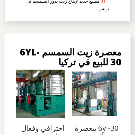
مصنع جديد لإنتاج زيت بذور السمسم في
تونس
معصرة زيت السمسم 6YL-
30 للبيع في تركيا
6yl-30 معصرة
احترافي وفعال