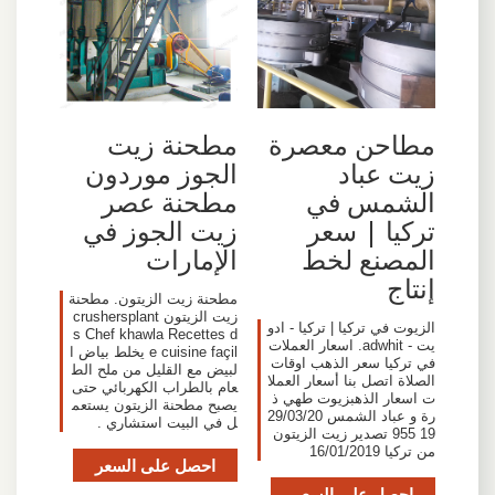
مطاحن معصرة
مطحنة زيت
زيت عباد
الجوز موردون
الشمس في
مطحنة عصر
تركيا | سعر
زيت الجوز في
المصنع لخط
الإمارات
إنتاج
مطحنة زيت الزيتون. مطحنة
زيت الزيتون crushersplant
الزيوت في تركيا | تركيا - ادو
s Chef khawla Recettes d
يت - adwhit. اسعار العملات
e cuisine façil يخلط بياض ا
في تركيا سعر الذهب اوقات
لبيض مع القليل من ملح الط
الصلاة اتصل بنا أسعار العملا
عام بالطراب الكهربائي حتى
ت اسعار الذهبزيوت طهي ذ
يصبح مطحنة الزيتون يستعم
رة و عباد الشمس 29/03/20
ل في البيت استشاري .
19 955 تصدير زيت الزيتون
من تركيا 16/01/2019
احصل على السعر
احصل على السعر