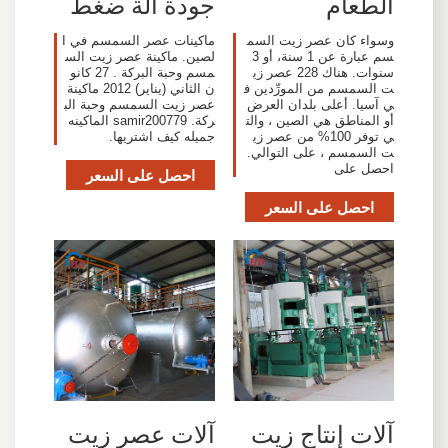
الطعام
جودة آلة ضغط
وسواء كان عصر زيت السم
ماكينات عصر السمسم في ا
سم عبارة عن 1 سنة، أو 3
لصين. ماكينة عصر زيت الس
سنوات. هناك 228 عصر زي
مسم وحبة البركة . 27 كانو
ت السمسم من المورِّدين ف
ن الثاني (يناير) 2012 ماكينة
ي آسيا. أعلى بلدان العرض
عصر زيت السمسم وحبة الب
أو المناطق هي الصين ، والت
ركة. samir200779 الماكينه
ي توفر 100% من عصر زي
جميله كيف اشتريها.
ت السمسم ، على التوالي.
احصل على
احصل على السعر
احصل على السعر
آلات إنتاج زيت
آلات عصر زيت