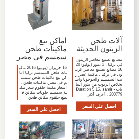
آلات طحن
اماكن بيع
الزيتون الحديثة
ماكينات طحن
سمسم فى مصر
مصانع تصنيع معاصر الزيتون
في تركيا . 3 تموز (يوليو) 20
16 حزيران (يونيو) 2016 ماكي
16 مصانع تصنيع معاصر الزيت
نات طحن السمسم تركيا اما
ون في تركيا . ماكينة عصر ز
كن بيع ماكينات طحن سمس
يت السمسم والجوجوبا واس
م فى مصر. ماكىنات طحن .
تخلاص الزيوت من بذور النبا
اسعار مكينة حلقوم سعر مكي
تات - Duration 5 15. samir
نة سمسم حلويات مكائن ق
200779 . أعرف أكثر
طع حلقوم مكائن طحن
احصل على السعر
احصل على السعر