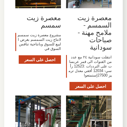
معصرة زيت
معصرة زيت
السمسم -
سمسم
ملامح مهنة -
مشروع معصرة زيت سمسم
صباحات
لانتاج زيت السمسم بغرض ا
لبيع للسوق وبانتاجية تنافس
سودانية
السوق في
انتقلت سودانية ٢٤ مع عدد
احصل على السعر
من القنوات الى قمر عربسا
ت على الترددات :12523 رأ
سي- 12034 أفقي معدل ترم
يز 27500إستمتعوا
احصل على السعر