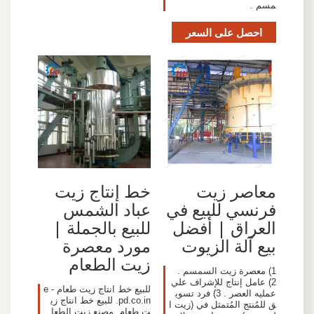
مسم .
احصل على السعر
معاصر زيت
خط إنتاج زيت
فرنسي للبيع في
عباد الشمس
العراق | أفضل
للبيع بالجملة |
بيع آلة الزيوت
مورد معصرة
زيت الطعام
1) معصرة زيت السمسم .
2) عامل إنتاج للإشراف علي
للبيع خط انتاج زيت طعام - e
عمليه العصر . 3) فرد تسوي
pd.co.in. للبيع خط انتاج زي
ق للمُنتج المُتمثل في (زيت ا
ت طعام, مصنع زيت الطعا