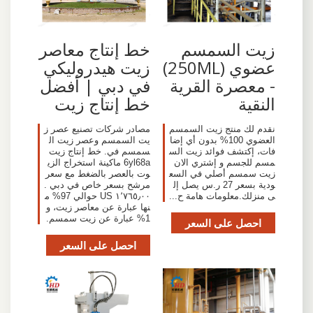
زيت السمسم
خط إنتاج معاصر
عضوي (250ML)
زيت هيدروليكي
- معصرة القرية
في دبي | أفضل
النقية
خط إنتاج زيت
نقدم لك منتج زيت السمسم
مصادر شركات تصنيع عصر ز
العضوي 100% بدون أي إضا
يت السمسم وعصر زيت ال
فات، إكتشف فوائد زيت الس
سمسم في. خط إنتاج زيت
مسم للجسم و إشتري الان
6yl68a ماكينة استخراج الزي
زيت سمسم أصلي في السع
وت بالعصر بالضغط مع سعر
ودية بسعر 27 ر.س يصل إل
مرشح بسعر خاص في دبي .
ى منزلك.معلومات هامة ح...
١٬٧٦٥٫٠٠ US حوالي 97% م
نها عبارة عن معاصر زيت، و
1% عبارة عن زيت سمسم.
احصل على السعر
احصل على السعر