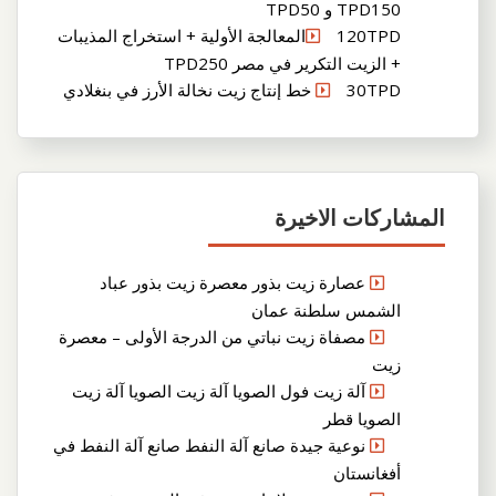
TPD150 و TPD50
120TPDالمعالجة الأولية + استخراج المذيبات
+ الزيت التكرير في مصر TPD250
30TPD خط إنتاج زيت نخالة الأرز في بنغلادي
المشاركات الاخيرة
عصارة زيت بذور معصرة زيت بذور عباد
الشمس سلطنة عمان
مصفاة زيت نباتي من الدرجة الأولى – معصرة
زيت
آلة زيت فول الصويا آلة زيت الصويا آلة زيت
الصويا قطر
نوعية جيدة صانع آلة النفط صانع آلة النفط في
أفغانستان