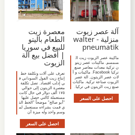
آلة عصر زيوت
معصرة زيت
منزلية - walter
الطعام باليتو
pneumatik
للبيع في سوريا
| أفضل بيع آلة
ماكينة عصر الزيوت زيت ال
الزيوت
سمسم. ماكينات عصر زيتو
ن تركية معدات معاصر صنع
تركيا Facebook. ماكينات و آ
تعرف على آلات وتكلفة خط
لات عصر الزيتون, الة عصر
إنتاج زيت الفول السوداني ف
الزيوت صناعة تركية. ماكنات
ي إدلب اقتصاد. تصل تكلفة
صنع زيت الزيتون في تركيا.
معصرة الزيتون إلى حوالي
١٧٥ ألف دولار في حال كانت
احصل على السعر
مستعملة كالتي حصل عليها
"أبو صالح" موضحاً "الخط الذ
ي قمت بشراءه مستعمل لم
وسم واحد وله ميزة أن
احصل على السعر