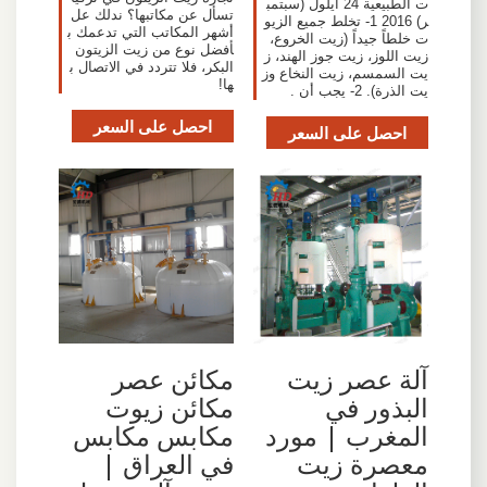
ت الطبيعية 24 أيلول (سبتمب
تسأل عن مكاتبها؟ ندلك عل
ر) 2016 1- تخلط جميع الزيو
أشهر المكاتب التي تدعمك ب
ت خلطاً جيداً (زيت الخروع،
أفضل نوع من زيت الزيتون
زيت اللوز، زيت جوز الهند، ز
البكر، فلا تتردد في الاتصال ب
يت السمسم، زيت النخاع وز
ها!
يت الذرة). 2- يجب أن .
احصل على السعر
احصل على السعر
آلة عصر زيت
مكائن عصر
البذور في
مكائن زيوت
المغرب | مورد
مكابس مكابس
معصرة زيت
في العراق |