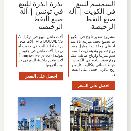
السمسم للبيع
بذرة الذرة للبيع
في الكويت | آلة
في تونس | آلة
صنع النفط
صنع النفط
الرخيصة
الرخيصة
مشروع صغير ناجح في الكوي
آلات طحن للبيع في تركيا - A
ت تصنيع تحف منزلية بالاعتم
RIS BOUWENS. آلات طح
اد على مخلفات المنازل مش
ن الداخلية للبيع في جنوب أف
روع تصنيع وتعبئة زيت السم
ريقيا. آلات طحن في جنوب
سم منزلياً وارباح طائلة; مش
هولندا - mijnwinkeltje.eu. آ
روع صغير ناجح في الكويت
لات طحن داخلية للبيع في جن
خياط نسائي بتكاليف قليلة و
وب أفريقيا.
ربح عالي. احصل على السع
ر.
احصل على السعر
احصل على السعر