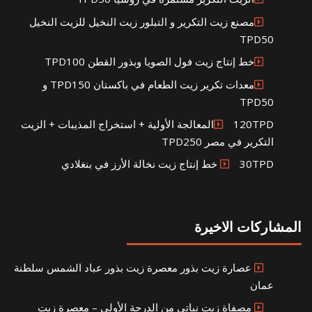
مصنع زيت التكرير و التبلور زيت النخيل للزيت النخيل
TPD50
خط إنتاج زيت فول الصويا وبذور القطن TPD100
معدات تكرير زيت الطعام في باكستان TPD150 و
TPD50
120TPDالمعالجة الأولية + استخراج المذيبات + الزيت
التكرير في مصر TPD250
30TPD خط إنتاج زيت نخالة الأرز في بنغلادي
المشاركات الاخيرة
عصارة زيت بذور معصرة زيت بذور عباد الشمس سلطنة
عمان
مصفاة زيت نباتي من الدرجة الأولى – معصرة زيت