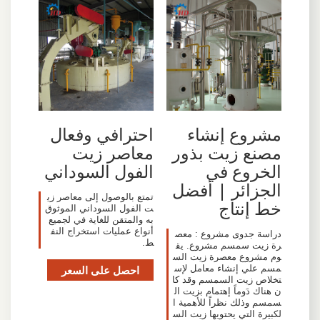
مشروع إنشاء
احترافي وفعال
مصنع زيت بذور
معاصر زيت
الخروع في
الفول السوداني
الجزائر | أفضل
تمتع بالوصول إلى معاصر زي
خط إنتاج
ت الفول السوداني الموثوق
به والمتقن للغاية في لجميع
أنواع عمليات استخراج النف
دراسة جدوى مشروع : معص
ط.
رة زيت سمسم مشروع. يق
وم مشروع معصرة زيت الس
مسم علي إنشاء معامل لإس
احصل على السعر
تخلاص زيت السمسم وقد كا
ن هناك دَوماً إهتمام بزيت ال
سمسم وذلك نظراً للأهمية ا
لكبيرة التي يحتويها زيت الس