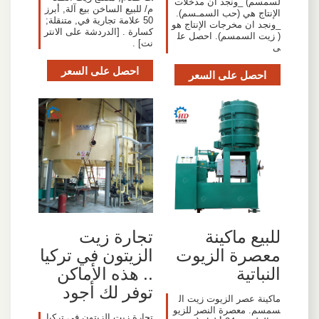
لسمسم) _ونجد ان مدخلات
م/ للبيع الساخن بيع آلة, أبرز
الإنتاج هي (حب السمـسم).
50 علامة تجارية في, متنقلة;
_ونجد ان مخرجات الإنتاج هو
كسارة . [الدردشة على الانتر
( زيت السمسم). احصل عل
نت] .
ى
احصل على السعر
احصل على السعر
للبيع ماكينة
تجارة زيت
معصرة الزيوت
الزيتون في تركيا
النباتية
.. هذه الأماكن
توفر لك أجود
ماكينة عصر الزيوت زيت ال
سمسم. معصرة النصر للزيو
تجارة زيت الزيتون في تركيا