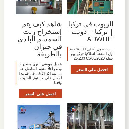
شاهد كيف يتم
الزيوت في تركيا
إستخراج زيت
| تركيا - ادويت -
السمسم البلدي
ADWHIT
في جيزان
زيت زيتون أصلي 100% نوع
بالطريقة
أول المنشأ انطاكيا تركيا بيع
جملة 03/06/2020 25,203
عسل موسى البري مصدر ج
ودة وأهلاً للثقة .الحاصل عل
احصل على السعر
ى المراكز الأولى في فئات ا
لعسل على مستوى الخليجم
وقعنا
احصل على السعر