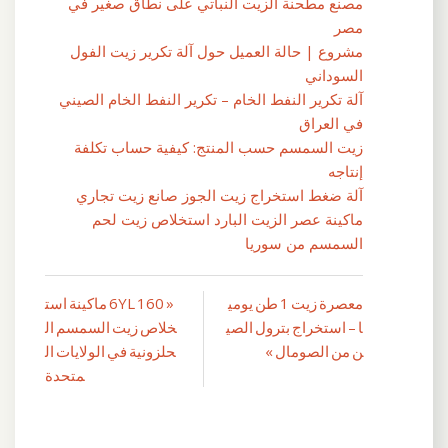
مصنع مطحنة الزيت النباتي على نطاق صغير في
مصر
مشروع | حالة العميل حول آلة تكرير زيت الفول
السوداني
آلة تكرير النفط الخام – تكرير النفط الخام الصيني
في العراق
زيت السمسم حسب المنتج: كيفية حساب تكلفة
إنتاجه
آلة ضغط استخراج زيت الجوز صانع زيت تجاري
ماكينة عصر الزيت البارد استخلاص زيت لحم
السمسم من سوريا
معصرة زيت 1 طن يومي
« 6YL 160 ماكينة است
تصفّح
ا – استخراج بترول الصي
خلاص زيت السمسم ال
المقالات
ن من الصومال »
حلزونية في الولايات ال
متحدة