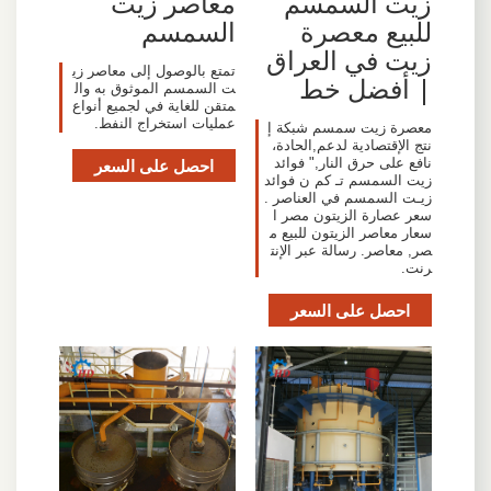
زيت السمسم
معاصر زيت
للبيع معصرة
السمسم
زيت في العراق
تمتع بالوصول إلى معاصر زي
| أفضل خط
ت السمسم الموثوق به وال
متقن للغاية في لجميع أنواع
عمليات استخراج النفط.
معصرة زيت سمسم شبكة إ
نتج الإقتصادية لدعم,الحادة،
نافع على حرق النار," فوائد
احصل على السعر
زيت السمسم تـ كم ن فوائد
زيـت السمسم في العناصر .
سعر عصارة الزيتون مصر ا
سعار معاصر الزيتون للبيع م
صر, معاصر. رسالة عبر الإنت
رنت.
احصل على السعر