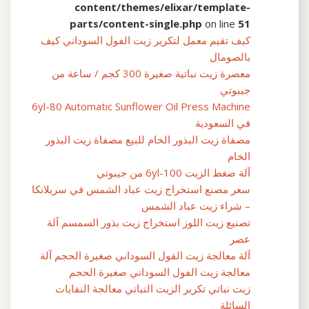
content/themes/elixar/template-
parts/content-single.php
on line
51
كيف تقيم معمل لتكرير زيت الفول السوداني كيف
بالصومال
معصرة زيت نباتية صغيرة 300 كجم / ساعة من
جيبوتي
6yl-80 Automatic Sunflower Oil Press Machine
في السعودية
مصفاة زيت البذور الخام للبيع مصفاة زيت البذور
الخام
آلة ضغط الزيت 6yl-100 من جيبوتي
سعر مصنع استخراج زيت عباد الشمس في سريلانكا
– شراء زيت عباد الشمس
تصنيع زيت اللوز استخراج زيت بذور السمسم آلة
عصر
آلة معالجة زيت الفول السوداني صغيرة الحجم آلة
معالجة زيت الفول السوداني صغيرة الحجم
زيت نباتي تكرير الزيت النباتي معالجة النفايات
السائلة