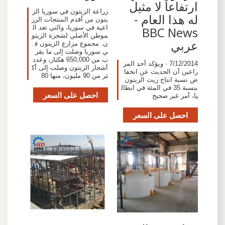
ارتفاعاً لا مثيل
زراعة الزيتون في سوريا الز
له هذا العام -
يتون من أقدم المنتجات الزر
اعية في سوريا، والتي تعد ال
BBC News
موطن الأصلي لشجرة الزيتو
عربي
ن. مجموع مزارع الزيتون ف
ي سوريا وصلت إلى ما يقر
ب من 650,000 هكتار، وعدد
7/12/2014 · ويؤكد أحد المز
أشجار الزيتون وصلت إلى أك
راعين أن الحديث عن انخفا
ثر من 90 مليون، منها 80
ض نسبة انتاج زيت الزيتون
بنسبة 35 في المئة في ايطال
احصل على السعر
يا، أمر غير صحيح
احصل على السعر