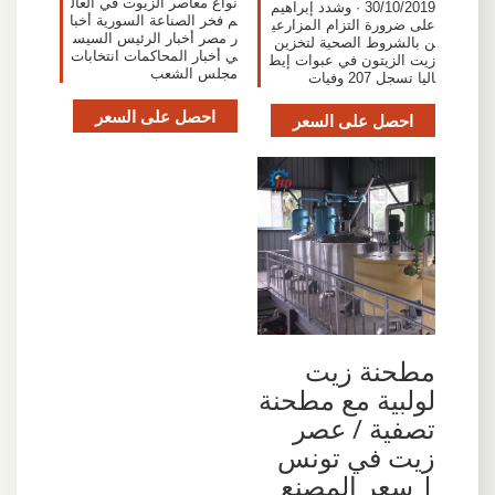
نواع معاصر الزيوت في العال
30/10/2019 · وشدد إبراهيم
م فخر الصناعة السورية أخبا
على ضرورة التزام المزارعي
ر مصر أخبار الرئيس السيس
ن بالشروط الصحية لتخزين
ي أخبار المحاكمات انتخابات
زيت الزيتون في عبوات إيط
مجلس الشعب
اليا تسجل 207 وفيات
احصل على السعر
احصل على السعر
مطحنة زيت
لولبية مع مطحنة
تصفية / عصر
زيت في تونس
| سعر المصنع