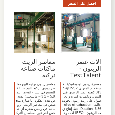
احصل على السعر
الات عصر
معاصر الزيت
الزيتون -
ماكنات صناعه
TestTalent
تركيه
معصرة زيتون اوتوماتيكية للا
معاصر زيتون تركيه للبيع معا
ستخدام المنزلي Sep 22, 2
صر زيتون تركيه للبيع صناعة
013 كيفية عصر الزيتون فى
النسيج في ليبيا - tawalt الثق
المنزل وبكميات كبيرة والح
افة) – 1 3 – ماتينجلي) يضح
صول على زيت زيتون بجودة
ض هذه الفكرة- باعتباره متخ
عالية olive oil extraction -
صص في معاصر الزيت الرو
Duration: 6:36. خط إنتاج زي
مانية في وليس بقدرة أي ش
ت الزيتون - IEEO آلات وخ
خص آخر غير السلطان الترك