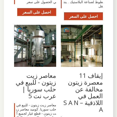
طوط لصناعة البلاستيك . ينت
ي الحصول على سعر
قل
احصل على السعر
احصل على السعر
إيقاف 11
معاصر زيت
معصرة زيتون
زيتون - للبيع في
مخالفة عن
حلب سوريا |
العمل في
عرب نت 5
اللاذقية – S A N
معاصر زيت زيتون - للبيع في
A
حلب سوريا. كوميد معاصر زي
ت زيتون - قطع غيار لجميع أ