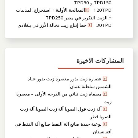
TPD150 و TPD50
120TPDالمعالجة الأولية + استخراج المذيبات
+ الزيت التكرير في مصر TPD250
30TPD خط إنتاج زيت نخالة الأرز في بنغلادي
المشاركات الاخيرة
عصارة زيت بذور معصرة زيت بذور عباد
الشمس سلطنة عمان
مصفاة زيت نباتي من الدرجة الأولى – معصرة
زيت
آلة زيت فول الصويا آلة زيت الصويا آلة زيت
الصويا قطر
نوعية جيدة صانع آلة النفط صانع آلة النفط في
أفغانستان