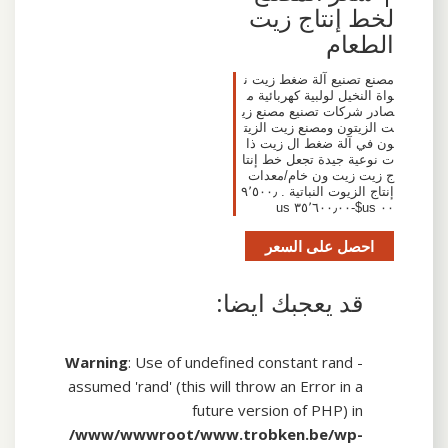
لخط إنتاج زيت
الطعام
مصنع تصنيع آلة ضغط زيت ن
واة النخيل لولبية كهربائية م
صادر شركات تصنيع مصنع زي
ت الزيتون ومصنع زيت الزيت
ون في آلة ضغط ال زيت ذا
ت نوعية جيدة تجعل خط إنتا
ج زيت زيت ون خام/معدات
إنتاج الزيوت النباتية . ٩٬٥٠٠٫
٠٠ us$-٣٥٬٦٠٠٫٠٠ us
احصل على السعر
قد يعجبك ايضا:
Warning
: Use of undefined constant rand -
assumed 'rand' (this will throw an Error in a
future version of PHP) in
/www/wwwroot/www.trobken.be/wp-