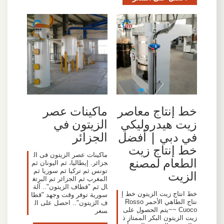
خط إنتاج معاصر
ماكينات عصر
زيت هيدروليكي
الزيتون في
في دبي | أفضل
الجزائر
خط إنتاج زيت
ماكينات عصر الزيتون فى ال
الطعام لمصنع
جزائر. إيطاليا، ثم اليونان ثم
تونس ثم تركيا ثم سوريا ثم
الزيت
المغرب ثم الجزائر ثم البرتغ
ال ثم "قطاف الزيتون".. آلة
خط انتاج زيت الزيتون خط إ
سورية توفر وقت وجهد "قطا
نتاج الطاهي الأحمر Rosso
ف الزيتون".. احصل على ال
Cuoco ~~يتم الحصول على
سعر
زيت الزيتون البكر الممتاز ذ