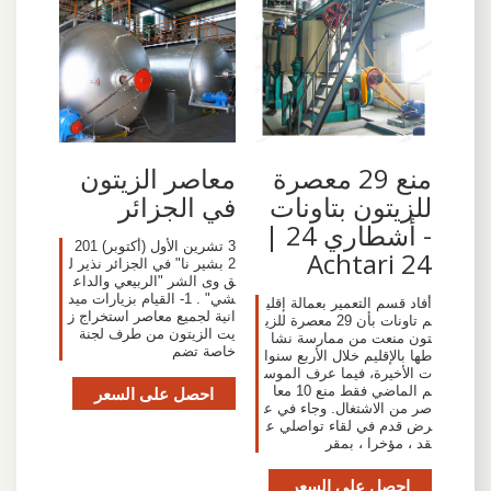
منع 29 معصرة
معاصر الزيتون
للزيتون بتاونات
في الجزائر
- أشطاري 24 |
3 تشرين الأول (أكتوبر) 201
Achtari 24
2 بشير نا" في الجزائر نذير ل
ق وى الشر "الربيعي والداع
شي" . 1- القيام بزيارات ميد
أفاد قسم التعمير بعمالة إقلي
انية لجميع معاصر استخراج ز
م تاونات بأن 29 معصرة للزي
يت الزيتون من طرف لجنة
تون منعت من ممارسة نشا
خاصة تضم
طها بالإقليم خلال الأربع سنوا
ت الأخيرة، فيما عرف الموس
م الماضي فقط منع 10 معا
احصل على السعر
صر من الاشتغال. وجاء في ع
رض قدم في لقاء تواصلي ع
قد ، مؤخرا ، بمقر
احصل على السعر