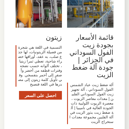
قائمة الأسعار
زيتون
بجودة زيت
التسمية في اللغة هي شجرة
الفول السوداني
من فصيلة الزيتونيات، لها جذ
ع صلب، به عقد، أوراقها خض
في الجزائر |
راء شاحبة، تعطي ثمرا زيتيا
جودة آلة ضغط
، تختلف ألوانه حسب نضجه
وفترات قطفه من أخضر وأ
الزيت
صفر إلى أحمر بنفسجي. وف
ي تأويل كلمة زيتون إلى مص
درها في اللغة فتصبح
آلة ضغط زيت عباد الشمس
الفول السوداني ، آلة تجهيز
زيت الفول السوداني الفلبي
احصل على السعر
ن | معدات معاصر الزيوت ،
معصرة الزيوت اللولبية ذات
الجودة العالية في ناميبيا | آل
ة ضغط زيت بذور الزيت في
آلة الفلبين مجموعة معدات ا
ستخراج الزيت