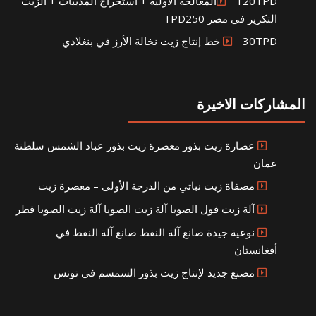
120TPDالمعالجة الأولية + استخراج المذيبات + الزيت
التكرير في مصر TPD250
30TPD خط إنتاج زيت نخالة الأرز في بنغلادي
المشاركات الاخيرة
عصارة زيت بذور معصرة زيت بذور عباد الشمس سلطنة
عمان
مصفاة زيت نباتي من الدرجة الأولى – معصرة زيت
آلة زيت فول الصويا آلة زيت الصويا آلة زيت الصويا قطر
نوعية جيدة صانع آلة النفط صانع آلة النفط في
أفغانستان
مصنع جديد لإنتاج زيت بذور السمسم في تونس