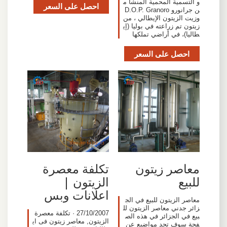
و التسمية المحمية المنشأ م
احصل على السعر
ن جرانورو D.O.P. Granoro
وزيت الزيتون الإيطالي ، من
زيتون تم زراعته في بوليا (إي
طاليا)، في أراضي تملكها
احصل على السعر
معاصر زيتون
تكلفة معصرة
للبيع
الزيتون |
اعلانات وبس
معاصر الزيتون للبيع في الج
زائر جدني معاصر الزيتون لل
27/10/2007 · تكلفة معصرة
بيع في الجزائر في هذه الص
الزيتون, معاصر زيتون فى اي
فحة سوف تجد مواضيع عن