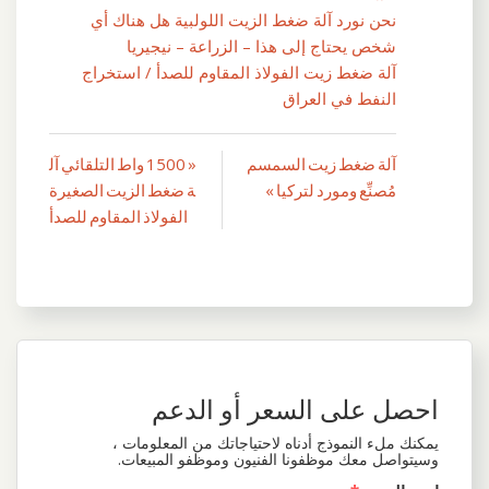
نحن نورد آلة ضغط الزيت اللولبية هل هناك أي
شخص يحتاج إلى هذا – الزراعة – نيجيريا
آلة ضغط زيت الفولاذ المقاوم للصدأ / استخراج
النفط في العراق
آلة ضغط زيت السمسم
« 1500 واط التلقائي آل
تصفّح
مُصنِّع ومورد لتركيا »
ة ضغط الزيت الصغيرة
المقالات
الفولاذ المقاوم للصدأ
احصل على السعر أو الدعم
يمكنك ملء النموذج أدناه لاحتياجاتك من المعلومات ،
وسيتواصل معك موظفونا الفنيون وموظفو المبيعات.