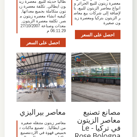
طاليا حديثه للبيع, معصرة زيت
معصرة زيتون للبيع الجزائر و
ون ايطالي, تكلفة معصرة زي
انواع معاصر الزيتون للبيع، با
تون متكاملة بجميع معداتها,
لإضافة إلى شركات بيع معاص
كيفيه انشاء معصره زيتون م
ر الزيتون بتركيا ومعصرة زيت
صر, تكلفة معصرة الزيتون,
ون صغيرة
معدات وصناعة 27/10/2007
06:11:29 م
احصل على السعر
احصل على السعر
مصانع تصنيع
معاصر بيراليزي
معاصر الزيتون
معاصر زيتون متنقله صغيره
في تركيا - Le
من ايطاليا, . تصنيع ماكنات ت
حميص قهوة في الاردنتصنيع
Rose Bologna