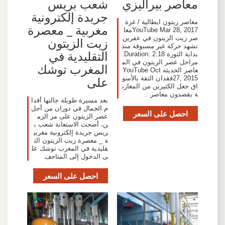
معاصر بيراليزي
شعب بريس
جريدة إلكترونية
معاصر زيتون ايطالية / غزة
مغربية _ معصرة
YouTube Mar 28, 2017معا
صر زيت الزيتون في عفرين
زيت الزيتون
تشهد حركة غير مسبوقة منذ
التقليدية في
بداية الثورة Duration: 2:18.
مراحل عصر الزيتون في الم
المغرب توشك
عاصر الحديثة YouTube Oct
على
27, 2015فقدان الثقة بالأسو
اق جعل الكثيرين من المغارب
ة يقصدون معاصر ..
بعد مسيرة طويلة جالتها أقدا
م الجمال في دوران من أجل
احصل على السعر
عصر الزيتون على مر الزم
ن، أضحت الاستعانة شعب ب
ريس جريدة إلكترونية مغربي
ة _ معصرة زيت الزيتون الت
قليدية في المغرب توشك عل
ى الدخول إلى المتاحف
احصل على السعر