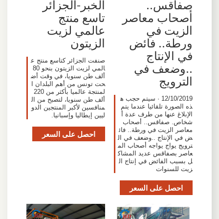
صفاقس..
الخبر-الجزائر
أصحاب معاصر
تاسع منتج
الزيت في
عالمي لزيت
ورطة.. فائض
الزيتون
في الإنتاج
صنفت الجزائر كتاسع منتج ع
..وضعف في
المي لزيت الزيتون بنحو 80
ألف طن سنويا، في وقت أض
الترويج
حت تونس من أهم البلدان ا
لمنتجة عالميا بأكثر من 220
12/10/2019 · سيتم حجب ه
ألف طن سنويا، لتصبح من ال
ذه الصورة تلقائيا عندما يتم
منافسين لأكبر المنتجين الدو
الإبلاغ عنها من طرف عدة أ
ليين إيطاليا وإسبانيا.
شخاص. صفاقس.. أصحاب
معاصر الزيت في ورطة.. فائ
احصل على السعر
ض في الإنتاج ..وضعف في ال
ترويج يواج يواجه أصحاب الم
عاصر بصفاقس عديد المشاك
ل بسبب الفائض في إنتاج ال
زيت للسنوات
احصل على السعر