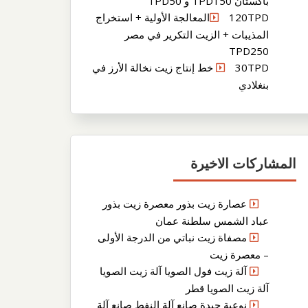
باكستان TPD150 و TPD50
120TPDالمعالجة الأولية + استخراج
المذيبات + الزيت التكرير في مصر
TPD250
30TPD خط إنتاج زيت نخالة الأرز في
بنغلادي
المشاركات الاخيرة
عصارة زيت بذور معصرة زيت بذور
عباد الشمس سلطنة عمان
مصفاة زيت نباتي من الدرجة الأولى
– معصرة زيت
آلة زيت فول الصويا آلة زيت الصويا
آلة زيت الصويا قطر
نوعية جيدة صانع آلة النفط صانع آلة