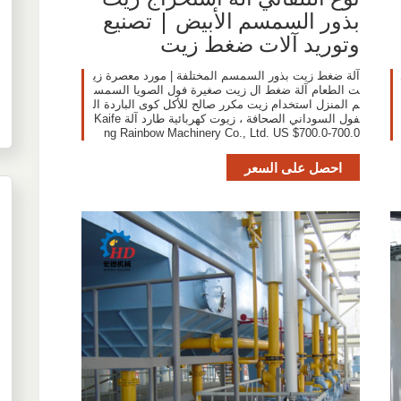
بذور السمسم الأبيض | تصنيع
وتوريد آلات ضغط زيت
آلة ضغط زيت بذور السمسم المختلفة | مورد معصرة زي
ت الطعام آلة ضغط ال زيت صغيرة فول الصويا السمس
م المنزل استخدام زيت مكرر صالح للأكل كوى الباردة ال
فول السوداني الصحافة ، زيوت كهربائية طارد آلة Kaife
ng Rainbow Machinery Co., Ltd. US $700.0-700.0
احصل على السعر