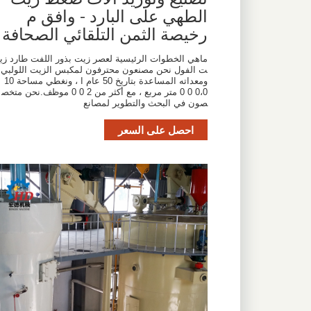
الطهي على البارد - وافق م
رخيصة الثمن التلقائي الصحافة
ماهي الخطوات الرئيسية لعصر زيت بذور اللفت طارد زي
ت الفول نحن مصنعون محترفون لمكبس الزيت اللولبي
ومعداته المساعدة بتاريخ 50 عام ا ، ونغطي مساحة 10
0،0 0 0 متر مربع ، مع أكثر من 2 0 0 موظف.نحن متخص
صون في البحث والتطوير لمصانع
احصل على السعر