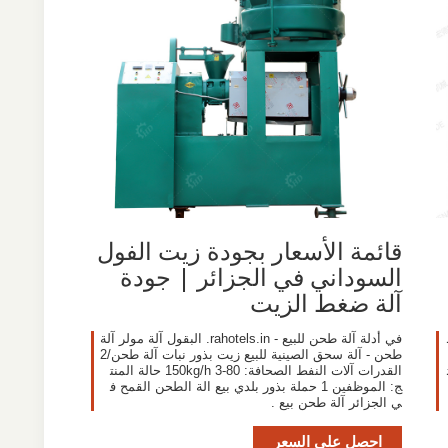
قائمة الأسعار بجودة زيت الفول
السوداني في الجزائر | جودة
آلة ضغط الزيت
في أدلة آلة طحن للبيع - rahotels.in. البقول آلة مولر آلة
طحن - آلة سحق الصينية للبيع زيت بذور نبات آلة طحن/2
He. ت
القدرات آلات النفط الصحافة: 80-150kg/h 3 حالة المنت
ج: الموظفين 1 حملة بذور بلدي بيع الة الطحن القمح ف
ي الجزائر آلة طحن بيع .
احصل على السعر