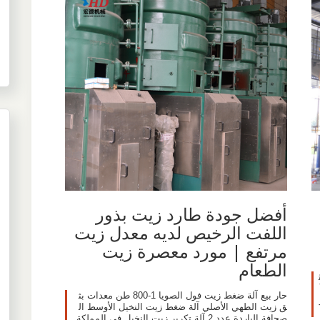
أفضل جودة طارد زيت بذور
اللفت الرخيص لديه معدل زيت
مرتفع | مورد معصرة زيت
الطعام
كث
حار بيع آلة ضغط زيت فول الصويا 1-800 طن معدات بث
ق زيت الطهي الأصلي آلة ضغط زيت النخيل الأوسط ال
صحافة الباردة عدد 2 آلة تكرير زيت النخيل في المملكة