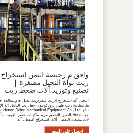
وافق م رخيصة الثمن استخراج
زيت نواة النخيل مصغرة |
تصنيع وتوريد آلات ضغط زيت
النخيل آلة استخراج الزيت سعر/زيت نخيل خام معالجة خ
ط مطحنة زيت طهي برودكوتيون خط,زيت النخيل آلة الإ
نتاج. nan Doing Mechanical Equipment Co., Ltd
قع Henan,الصين,التحقق مزود ماكينات عصر الزيوت ، آ
لات مصفاة النفط ، آلات استخراج النفط ، آلة
احصل على السعر