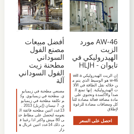
AW-46 مورد
أفضل مبيعات
الزيت
مصنع الفول
الهيدروليكي في
السوداني
تايوان - HLJH
مطحنة زيت
الفول السوداني
إن الزيت الهيدروليكي will a
آلة
w-46 هو الوسيط الذي يتم م
ن خلاله نقل الطاقة في الآلا
ت الهيدروليكية. إنها تمنع ال
مصنعي مطحنة في زيمبابو
صدأ والأكسدة وتحتوي على
ي. مطحنة في زيمبابوي. وك
مادة مضافة فعالة مضادة للتآ
م تكلفة مطحنة في زيمبابو
كل ومضافات مضادة للرغوة
ي. 7 نيسان (إبريل) 2013 .
لإطلاق
13عدد اثنين مطحنه فائقة ال
نعومه لنحصل على مطاط حت
احصل على السعر
ى 80 ميش واكثر اذا رغبنا ف
ى ذلك 14عدد اثنين غربال ه
زاز