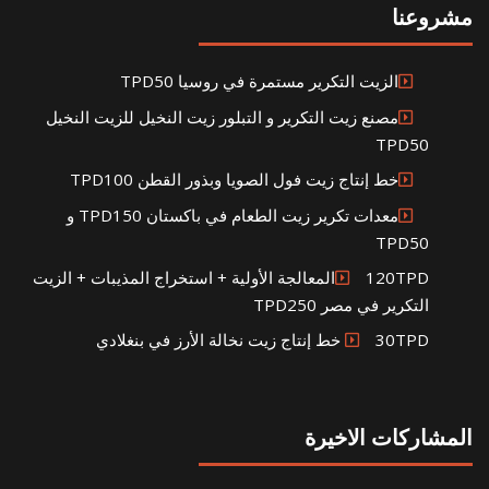
مشروعنا
الزيت التكرير مستمرة في روسيا TPD50
مصنع زيت التكرير و التبلور زيت النخيل للزيت النخيل
TPD50
خط إنتاج زيت فول الصويا وبذور القطن TPD100
معدات تكرير زيت الطعام في باكستان TPD150 و
TPD50
120TPDالمعالجة الأولية + استخراج المذيبات + الزيت
التكرير في مصر TPD250
30TPD خط إنتاج زيت نخالة الأرز في بنغلادي
المشاركات الاخيرة