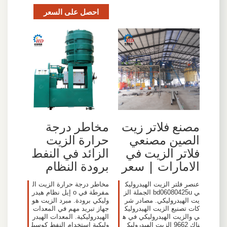
احصل على السعر
مصنع فلاتر زيت
مخاطر درجة
الصين مصنعي
حرارة الزيت
فلاتر الزيت في
الزائد في النفط
الامارات | سعر
برودة النظام
عنصر فلتر الزيت الهيدروليك
مخاطر درجة حرارة الزيت ال
ي bd06080425u الجملة الز
مفرطة في o إيل نظام هيدر
يت الهيدروليكي. مصادر شر
وليكي برودة. مبرد الزيت هو
كات تصنيع الزيت الهيدروليك
جهاز تبريد مهم في المعدات
ي والزيت الهيدروليكي في ه
الهيدروليكية. المعدات الهيدر
ناك 9662 الزيت الهيدروليك
وليكية استخدام النفط كوسيل