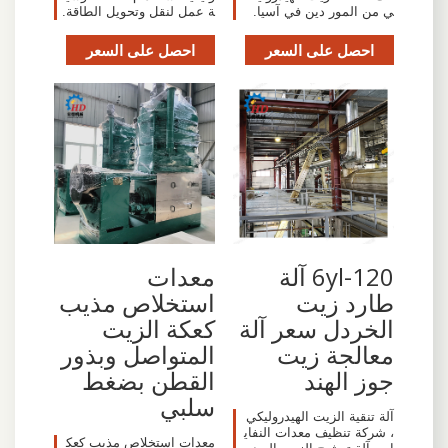
ي من المور دين في آسيا.
ة عمل لنقل وتحويل الطاقة.
احصل على السعر
احصل على السعر
6yl-120 آلة
معدات
طارد زيت
استخلاص مذيب
الخردل سعر آلة
كعكة الزيت
معالجة زيت
المتواصل وبذور
جوز الهند
القطن بضغط
سلبي
آلة تنقية الزيت الهيدروليكي
، شركة تنظيف معدات النفاي
معدات استخلاص مذيب كعك