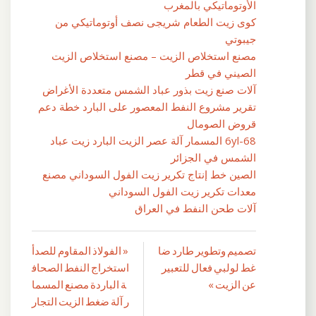
الأوتوماتيكي بالمغرب
كوى زيت الطعام شريجى نصف أوتوماتيكي من
جيبوتي
مصنع استخلاص الزيت – مصنع استخلاص الزيت
الصيني في قطر
آلات صنع زيت بذور عباد الشمس متعددة الأغراض
تقرير مشروع النفط المعصور على البارد خطة دعم
قروض الصومال
6yl-68 المسمار آلة عصر الزيت البارد زيت عباد
الشمس في الجزائر
الصين خط إنتاج تكرير زيت الفول السوداني مصنع
معدات تكرير زيت الفول السوداني
آلات طحن النفط في العراق
تصميم وتطوير طارد ضا
« الفولاذ المقاوم للصدأ
تصفّح
غط لولبي فعال للتعبير
استخراج النفط الصحاف
المقالات
عن الزيت »
ة الباردة مصنع المسما
ر آلة ضغط الزيت التجار