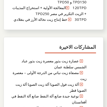
TPD150 و TPD50
120TPDالمعالجة الأولية + استخراج المذيبات
+ الزيت التكرير في مصر TPD250
30TPD خط إنتاج زيت نخالة الأرز في بنغلادي
المشاركات الاخيرة
عصارة زيت بذور معصرة زيت بذور عباد
الشمس سلطنة عمان
مصفاة زيت نباتي من الدرجة الأولى – معصرة
زيت
آلة زيت فول الصويا آلة زيت الصويا آلة زيت
الصويا قطر
نوعية جيدة صانع آلة النفط صانع آلة النفط في
أفغانستان