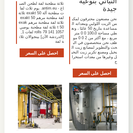
النباتي بنوعية
ثلاثة مطحنة لفة لطحن الصب
جيدة
اغ - antim.eu. يوم ثلاث لفا
ت مطحنة آلة exakt 50 ثلاثة
لفة مطحنة مرهم exakt 50
نحن مصنعون محترفون لمكب
ثلاثة لفة مطحنة مرهم exak
س الزيت اللولبي ومعداته ال
t 50 ثلاثة لفة مطحنة يوصي
مساعدة بتاريخ 50 عامًا ، ونغ
1057 141 79 rolls لفات 1,
طي مساحة 100،0 0 0 متر
[الدردشة الآن] بينجوالان ثلاث
مربع ، مع أكثر من 2 0 0 مو
ة لفة
ظف.نحن متخصصون في الب
حث والتطوير لمصانع زيت ال
نخيل ومصنع تكرير زيت النخي
احصل على السعر
ل وغيرها من معدات استخرا
ج
احصل على السعر