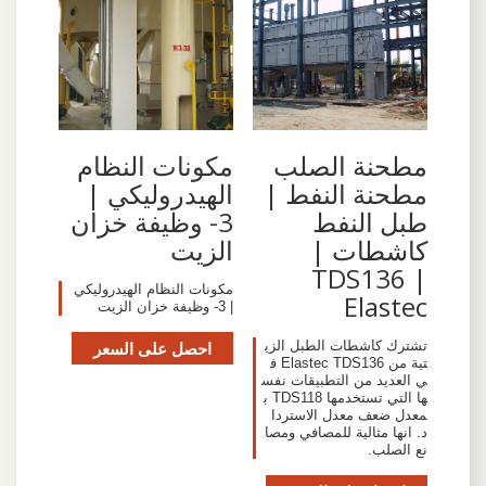
مكونات النظام
مطحنة الصلب
الهيدروليكي |
مطحنة النفط |
3- وظيفة خزان
طبل النفط
الزيت
كاشطات |
TDS136 |
مكونات النظام الهيدروليكي
Elastec
| 3- وظيفة خزان الزيت
احصل على السعر
تشترك كاشطات الطبل الزي
تية من Elastec TDS136 ف
ي العديد من التطبيقات نفس
ها التي تستخدمها TDS118 ب
معدل ضعف معدل الاستردا
د. انها مثالية للمصافي ومصا
نع الصلب.