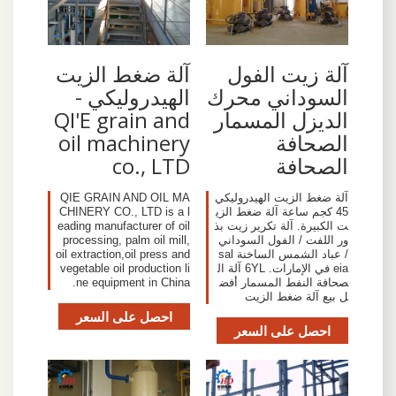
آلة زيت الفول
آلة ضغط الزيت
السوداني محرك
الهيدروليكي -
الديزل المسمار
QI'E grain and
الصحافة
oil machinery
الصحافة
co., LTD
آلة ضغط الزيت الهيدروليكي
QIE GRAIN AND OIL MA
45 كجم ساعة آلة ضغط الزي
CHINERY CO., LTD is a l
ت الكبيرة. آلة تكرير زيت بذ
eading manufacturer of oil
ور اللفت / الفول السوداني
processing, palm oil mill,
/ عباد الشمس الساخنة sal
oil extraction,oil press and
eia في الإمارات. 6YL آلة ال
vegetable oil production li
صحافة النفط المسمار أفض
ne equipment in China.
ل بيع آلة ضغط الزيت
احصل على السعر
احصل على السعر