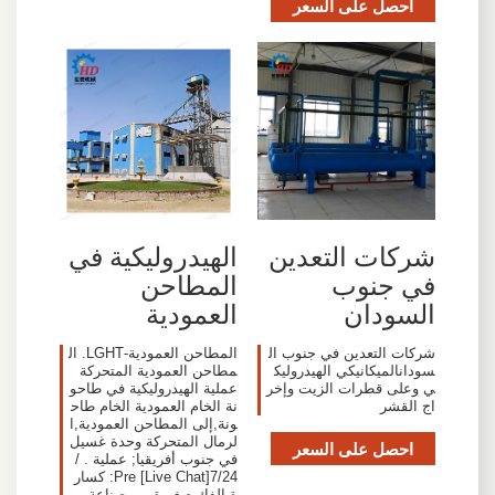
احصل على السعر
شركات التعدين
الهيدروليكية في
في جنوب
المطاحن
السودان
العمودية
شركات التعدين في جنوب ال
المطاحن العمودية-LGHT. ال
سودانالميكانيكي الهيدروليك
مطاحن العمودية المتحركة
ي وعلى قطرات الزيت وإخر
عملية الهيدروليكية في طاحو
اج القشر
نة الخام العمودية الخام طاح
ونة,إلى المطاحن العمودية,ا
لرمال المتحركة وحدة غسيل
احصل على السعر
في جنوب أفريقيا; عملية . /
7/24[Live Chat] Pre: كسار
ة الفك صغيرة من صناعة