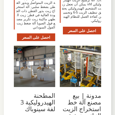
ات. آلة ترشيح الزيت الهيدر
ة الزيت المتواصل وبذور الق
وليكي vhf يمكن أن تجعل زي
طن بضغط سلبي; آلة استخر
ت التشحيم الهيدروليكي يحق
اج زيت بذور القطن ذات الج
ق تنظيف الزيت 5-6 وتحسي
ودة العالية في قطر; زيت ال
ن كفاءة العمل للنظام الهيد
طهي ماكينة زيت تكرير مصن
روليكي.
ع فول الصويا آلة ضغط زيت
الفول السوداني
احصل على السعر
احصل على السعر
مدونة | بيع
المطحنة
مصنع آلة خط
الهيدروليكية 3
استخراج الزيت
لفة سينوباك