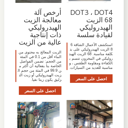
DOT3 ، DOT4
أرخص آلة
68 الزيت
معالجة الزيت
الهيدروليكي
الهيدروليكي
لقيادة سلسة
ذات إنتاجية
عالية من الزيت
استكشف الأعمال الشاقة 6
8 الزيت الهيدروليكي على بت
الزيت المعالج به محتوى من
كلفة مناسبة. 68 الزيت الهيد
الماء أقل من 0.1 في المئة
روليكي في المخزون تتسم ب
من الحجم: تضمن الفواصل
الكفاءة ومقاومة الطقس ، و
الخاصة بنا بفعالية أن أكثر م
مناسبة للعديد من السيارات.
ن 99.9 في المئة من حجم ال
زيت الهيدروليكي أو زيت الت
احصل على السعر
زليق يكون زيتا نقيا.
احصل على السعر