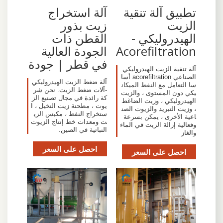
تطبيق آلة تنقية
آلة استخراج
الزيت
زيت بذور
الهيدروليكي -
القطن ذات
Acorefiltration
الجودة العالية
في قطر | جودة
آلة تنقية الزيت الهيدروليكي
الصناعي acorefiltration أسا
آلة ضغط الزيت الهيدروليكي
سا التعامل مع النفط الميكان
-آلات ضغط الزيت. نحن شر
يكي دون المستوى ، والزيت
كة رائدة في مجال تصنيع الز
الهيدروليكي ، وزيت الضاغط
يوت ، مطحنة زيت النخيل ، ا
، وزيت التبريد والزيوت الصن
ستخراج النفط ، مكبس الزي
اعية الأخرى ، يمكن بسرعة
ت ومعدات خط إنتاج الزيوت
وفعالية إزالة الزيت في الماء
النباتية في الصين.
والغاز
احصل على السعر
احصل على السعر