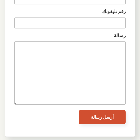
رقم تليفونك
رسالة