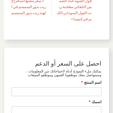
فول الصويا عباد الشم
« سعر مصنع استخراج
تصفّح
س التلقائي مطحنة زي
زيت بذور السمسم في ا
المقالات
ت الفول السوداني الكب
لهند زيت بذور السمسم
ير في إثيوبيا »
احصل على السعر أو الدعم
يمكنك ملء النموذج أدناه لاحتياجاتك من المعلومات ،
وسيتواصل معك موظفونا الفنيون وموظفو المبيعات.
اسم المنتج
*
اسمك
*