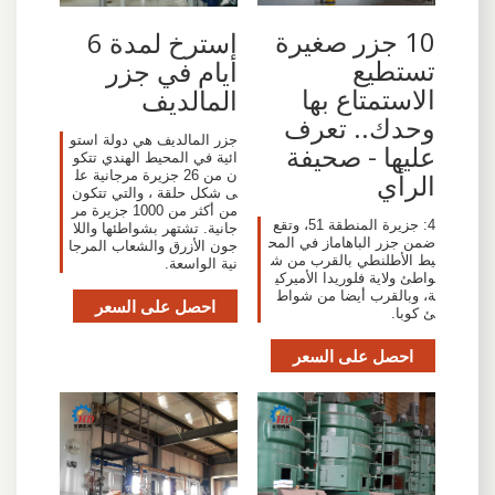
10 جزر صغيرة
استرخ لمدة 6
تستطيع
أيام في جزر
الاستمتاع بها
المالديف
وحدك.. تعرف
جزر المالديف هي دولة استو
عليها - صحيفة
ائية في المحيط الهندي تتكو
ن من 26 جزيرة مرجانية عل
الرأي
ى شكل حلقة ، والتي تتكون
من أكثر من 1000 جزيرة مر
4: جزيرة المنطقة 51، وتقع
جانية. تشتهر بشواطئها واللا
ضمن جزر الباهاماز في المح
جون الأزرق والشعاب المرجا
يط الأطلنطي بالقرب من ش
نية الواسعة.
واطئ ولاية فلوريدا الأميركي
ة، وبالقرب أيضا من شواط
احصل على السعر
ئ كوبا.
احصل على السعر