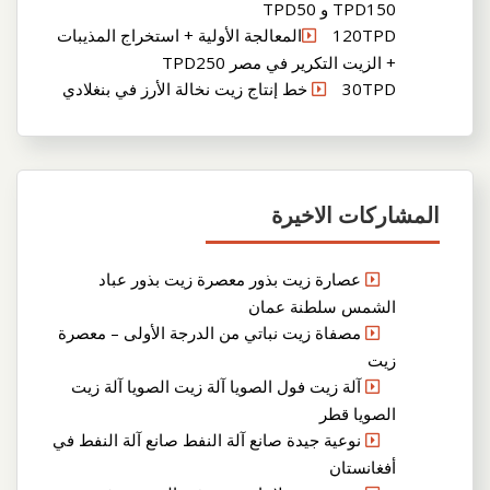
TPD150 و TPD50
120TPDالمعالجة الأولية + استخراج المذيبات
+ الزيت التكرير في مصر TPD250
30TPD خط إنتاج زيت نخالة الأرز في بنغلادي
المشاركات الاخيرة
عصارة زيت بذور معصرة زيت بذور عباد
الشمس سلطنة عمان
مصفاة زيت نباتي من الدرجة الأولى – معصرة
زيت
آلة زيت فول الصويا آلة زيت الصويا آلة زيت
الصويا قطر
نوعية جيدة صانع آلة النفط صانع آلة النفط في
أفغانستان