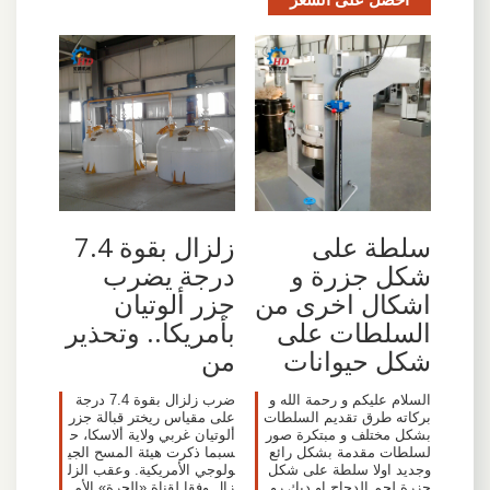
سلطة على
زلزال بقوة 7.4
شكل جزرة و
درجة يضرب
اشكال اخرى من
جزر ألوتيان
السلطات على
بأمريكا.. وتحذير
شكل حيوانات
من
السلام عليكم و رحمة الله و
ضرب زلزال بقوة 7.4 درجة
بركاته طرق تقديم السلطات
على مقياس ريختر قبالة جزر
بشكل مختلف و مبتكرة صور
ألوتيان غربي ولاية ألاسكا، ح
لسلطات مقدمة بشكل رائع
سبما ذكرت هيئة المسح الجي
وجديد اولا سلطة على شكل
ولوجي الأمريكية. وعقب الزل
جزرة لحم الدجاج او ديك رو
زال وفقا لقناة «الحرة» الأم