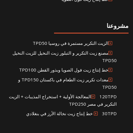
مشروعنا
الزيت التكرير مستمرة في روسيا TPD50
مصنع زيت التكرير و التبلور زيت النخيل للزيت النخيل
TPD50
خط إنتاج زيت فول الصويا وبذور القطن TPD100
معدات تكرير زيت الطعام في باكستان TPD150 و
TPD50
120TPDالمعالجة الأولية + استخراج المذيبات + الزيت
التكرير في مصر TPD250
30TPD خط إنتاج زيت نخالة الأرز في بنغلادي