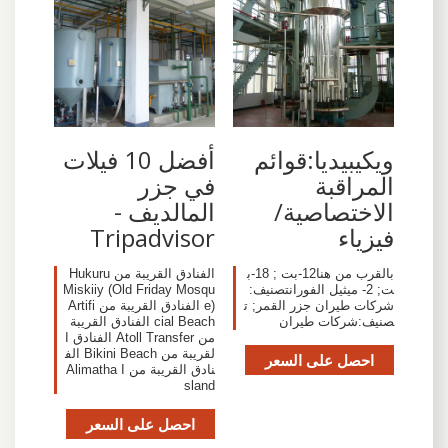
ويكيبيديا:قوائم
أفضل 10 فيلات
المراقبة
في جزر
الاختصاصية/
المالديف -
فيزياء
Tripadvisor
بالقرب من هنا12-بت ; 18-ب
الفنادق القريبة من ‪Hukuru
ت; 2- ميثيل الفورانتصنيف:
Miskiiy (Old Friday Mosqu
شركات طيران جزر القمر; ت
e)‬ الفنادق القريبة من ‪Artifi
صنيف:شركات طيران
cial Beach‬ الفنادق القريبة
من ‪Atoll Transfer‬ الفنادق ا
لقريبة من ‪Bikini Beach‬ الف
احصل على السعر
نادق القريبة من ‪Alimatha I
sland‬
احصل على السعر