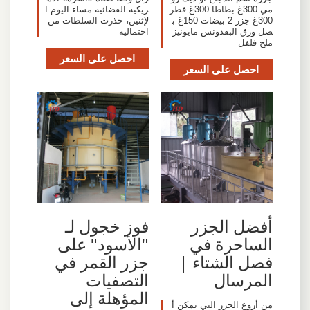
مي 300غ بطاطا 300غ فطر
ريكية الفضائية مساء اليوم ا
300غ جزر 2 بيضات 150غ ب
لإثنين، حذرت السلطات من
صل ورق البقدونس مايونيز
احتمالية
ملح فلفل
احصل على السعر
احصل على السعر
أفضل الجزر
فوز خجول لـ
الساحرة في
"الأسود" على
فصل الشتاء |
جزر القمر في
المرسال
التصفيات
المؤهلة إلى
من أروع الجزر التي يمكن أ