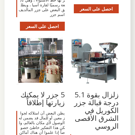
ر بها خط الاستواء ، وهي تاب
عة رسميًا لقارة آسيا ، ويطل
احصل على السعر
ق البعض على جزر المالديف
اسم جزر
احصل على السعر
5 جزر لا يمكنك
زلزال بقوة 5.1
زيارتها إطلاقاً
درجة قبالة جزر
الكوريل في
يظن البعض أن امتلاكه لجوا
الشرق الأقصى
ز معين أو للمال قد يضمن له
الوصول لأي مكان بالعالم، ول
الروسي
كن هذا التفكير خاطئ خصو
صاً إذا علموا أن هناك أماكن