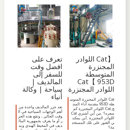
【Cat اللوادر
تعرف على
المجنزرة
افضل وقت
المتوسطة
للسفر إلى
953D 】Cat
المالديف |
اللوادر المجنزرة
سياحة | وكالة
أنباء
Cat اللوادر المجنزرة المتوس
طة 953D مقدمة أداء المنت
تعد جزر المالديف واحدة من
ج,Cat اللوادر المجنزرة كم
أهم الوجهات السياحية في ال
سعره؟ ,من أين أشتري Cat
وقت الحالي ، وتقع هذه الجز
اللوادر المجنزرة ,أين يمكنن
ر أو ما يعرف بجمهورية المال
ي العثور على تلك المستخد
ديف في المحيط الهندي ويم
مة؟