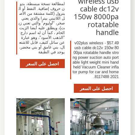
wireless usb
لمطالعة نسخة مبسطة، بدو
cable dc12v
ن حروف إضافية. النفط أو ال
بترول (كلمة مشتقة من الأص
150w 8000pa
ل اللاتيني بيترا والذي يعني
rotatable
صخر، "أوليوم" والتي تعني زي
ت)، ويطلق عليه أيضا الزيت
handle
الخام ، كما أن له اسم دارج
"الذهب الأسود"، وهو عبارة
عن سائل كثيف، قابل للاشتع
$57.49 - v02plus wireless
ال، بني غامق أو بني مخضر،
usb cable dc12v 150w 80
يوجد في الطبقة
00pa rotatable handle stro
ng power suction auto port
able light weight mini hand
احصل على السعر
held Vacuum Cleaner infla
tor pump for car and home
8117488 2021.
احصل على السعر