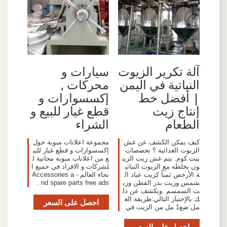
آلة تكرير الزيوت
سيارات و
النباتية في اليمن
محركات ,
| أفضل خط
إكسسوارات و
إنتاج زيت
قطع غيار للبيع و
الطعام
الشراء
كيف يمكن الكشف عن غش
مجموعة اعلانات مبوبة حول
الزيوت الغذائية ؟ تخصصات
إكسسوارات و قطع غيار للبي
بيت.كوم. يتم غش زيت الزيت
ع من اعلانات مبوبة مجانية ل
ون بخلطه مع الزيوت النباتي
لشركات و الافراد في جميع ا
ة الأرخص ثمناً كزيت عباد ال
نحاء العالم - Accessories a
شمس وزيت بذر القطن وزي
nd spare parts free ads .
ت السمسم .ويكشف عن ذل
ك بالإختبار التالي:طريقة الع
احصل على السعر
مل:ضع1 مل من الزيت في
احصل على السعر