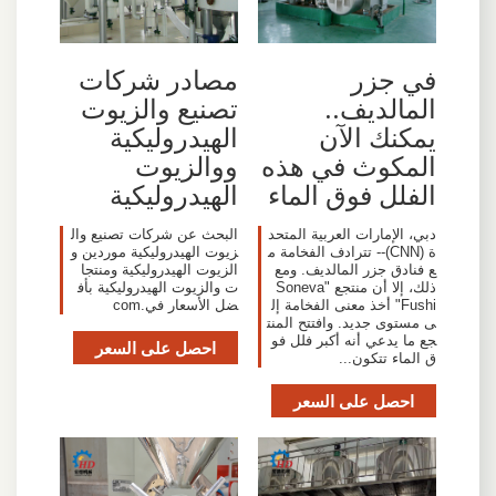
في جزر
مصادر شركات
المالديف..
تصنيع والزيوت
يمكنك الآن
الهيدروليكية
المكوث في هذه
ووالزيوت
الفلل فوق الماء
الهيدروليكية
دبي، الإمارات العربية المتحد
البحث عن شركات تصنيع وال
ة (CNN)-- تترادف الفخامة م
زيوت الهيدروليكية موردين و
ع فنادق جزر المالديف. ومع
الزيوت الهيدروليكية ومنتجا
ذلك، إلا أن منتجع "Soneva
ت والزيوت الهيدروليكية بأف
Fushi" أخذ معنى الفخامة إل
ضل الأسعار في.com
ى مستوى جديد. وافتتح المنت
جع ما يدعي أنه أكبر فلل فو
احصل على السعر
ق الماء تتكون...
احصل على السعر