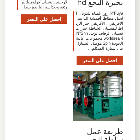
بحيرة البجع hd
لأرجنتين;تشيلي;كولومبيا;بير
و;فنزويلا;أستراليا;نيوزيلندا
NºFuya روز المياه للذوبان ا
لحبل مطاطا أقمشة الدانتيل
احصل على السعر
الأفريقي ، الأفريقي جبر الرب
اط للفستان الخياطة خيارات
فستان الزفاف ثوب. NºShh
worldsea 4 مجموعات عالية
الجودة 2pin موصل السيارا
ت ، سيارة المتكلم...
احصل على السعر
طريقة عمل
سلطة الجزر