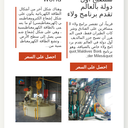
دولة بالعالم
وهناك شكل آخر من أشكال
تقدم برنامج ولاء
الطاقة الكهربائية يكون على
شكل إشعاع الكترومغناطيس
ي (كهرمغناطيسي) أو ما يس
قريباً، لن تقتصر برامج ولاء ال
مى بالطاقة الكهرمغناطيسية
مسافرين على الفنادق وشر
، وهي على شكل إشعاع شم
كات الطيران فقط، فمن الم
سي يصل إلى سطح الأرض
قرر أن تصبح جزر المالديف
. وتشع الطاقة الكهرمغناطي
أول دولة في العالم تقدم برن
سية من...
امج ولاء خاص بالضيافة، وهو
برنامج &quot;Maldives Bor
der Miles&quot;.
احصل على السعر
احصل على السعر