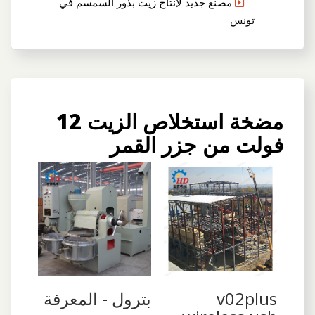
مصنع جديد لإنتاج زيت بذور السمسم في
تونس
مضخة استخلاص الزيت 12
فولت من جزر القمر
v02plus
بترول - المعرفة