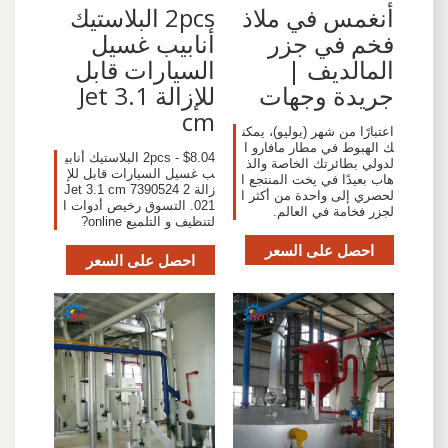
أنغمس في ملاذ
2pcs البلاستيك
فخم في جزر
أنابيب غسيل
المالديف |
السيارات قابل
جريدة وجهات
للإزالة Jet 3.1
cm
اعتبارًا من شهر (يوليو)، يمكن
ك الهبوط في مطار مافارو ا
$8.04 - 2pcs البلاستيك أنابي
لدولي بطائرتك الخاصة والذ
ب غسيل السيارات قابل للإ
هاب بعيدًا في يخت المنتجع ا
زالة Jet 3.1 cm 7390524 2
لحصري إلى واحدة من أكثر ا
021. التسوق رخيص أدوات ا
لجزر فخامة في العالم.
لتنظيف و التلميع online?
احصل على السعر
احصل على السعر