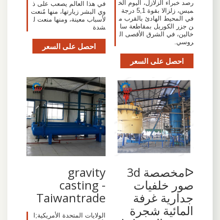
رصد خبراء الزلازل، اليوم الخ
في هذا العالم يصعب على ذ
ميس، زلزالا بقوة 5,1 درجة
وي البشر زيارتها، منها مُنعت
في المحيط الهادئ بالقرب م
لأسباب معينة، ومنها منعت ل
ن جزر الكوريل بمقاطعة سا
شدة
خالين، في الشرق الأقصى ال
روسي.
احصل على السعر
احصل على السعر
ᐅمخصصة 3d
gravity
صور خلفيات
casting -
جدارية غرفة
Taiwantrade
المائية شجرة
الولايات المتحدة الأمريكية;ا