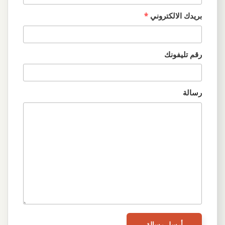
بريدك الالكتروني
*
رقم تليفونك
رسالة