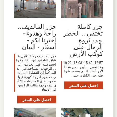
جزر كاملة
جزر المالديف..
تختفي .. الخطر
راحة وهدوء -
يهدد ثروة
اخترنا لكم -
الرمال على
أسفار - البيان
كوكب الأرض
جزر المالديف رحلة تغازل ع
شاق الباحثين عن الفخامة وا
12:57: 15:42: 18:08: 19:22
لخصوصية، فهي تعد من أغل
وقد تضررت أوروبا من هذا ا
ى الوجهات السياحية في الع
لأمر أيضا؛ إذ لم تستمر شوا
الم، كما أن النشاط السياح
طئ جزر الكناري حتى
ي محصور لدرجة كبيرة فيها
ضمن نطاق المنتجعات، إلا أن
احصل على السعر
ها تبدو وجهة مثالية للراغبين
في الابتعاد
احصل على السعر