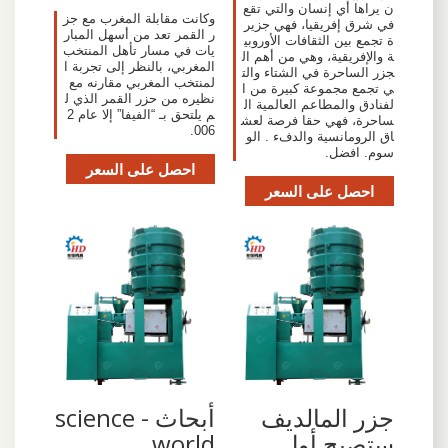
ن يراها أي إنسان والتي تقع
وكانت مقابلة المغرب مع جز
في شرق إفريقيا، فهي جزير
ر القمر تعد من أسهل المبار
ة تجمع بين الثقافات الأوروبي
يات في مسار تأهل المنتخب
ة والإفريقية، وهي من أهم ال
المغربي، بالنظر إلى تجربة ا
جزر الساحرة في الشتاء والت
لمنتخب المغربي مقارنه مع
ي تجمع مجموعة كبيرة من ا
نظيره من حزر القمر الذي ل
لفنادق والمطاعم العالمية ال
م يلتحق بـ “الفيفا” إلا عام 2
ساحرة، فهي حقا فرصة لعش
006.
اق الرومانسية والدفء . الو
سوم. افضل.
احصل على السعر
احصل على السعر
جزر المالديف
أبحاث - science
ستصبح أول
world