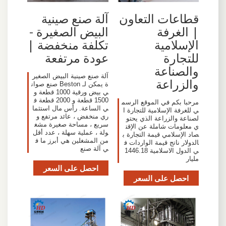
قطاعات التعاون
آلة صنع صينية
| الغرفة
البيض الصغيرة -
الإسلامية
تكلفة منخفضة |
للتجارة
عودة مرتفعة
والصناعة
آلة صنع صينية البيض الصغير
والزراعة
ة يمكن لـ Beston صنع صوان
ي بيض ورقية 1000 قطعة و
1500 قطعة و 2000 قطعة ف
مرحبا بكم في الموقع الرسم
ي الساعة. رأس مال استثما
ي للغرفة الإسلامية للتجارة ا
ري منخفض ، عائد مرتفع و
لصناعة والزراعة الذي يحتو
سريع ، مساحة صغيرة مشغ
ي معلومات شاملة عن الإقت
ولة ، عملية سهلة ، عدد أقل
صاد الإسلامي قيمة التجارة ب
من المشغلين هي أبرز ما ف
الدولار ناتج قيمة الواردات ف
ي آلة صنع
ي الدول الاسلامية 1446.18
مليار
احصل على السعر
احصل على السعر