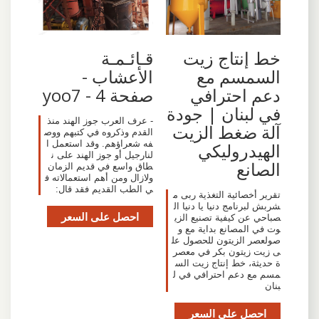
خط إنتاج زيت
قـائـمـة
السمسم مع
الأعشاب -
دعم احترافي
صفحة 4 - yoo7
في لبنان | جودة
- عرف العرب جوز الهند منذ
آلة ضغط الزيت
القدم وذكروه في كتبهم ووص
فه شعراؤهم. وقد استعمل ا
الهيدروليكي
لنارجيل أو جوز الهند على ن
الصانع
طاق واسع في قديم الزمان
ولازال ومن أهم استعمالاته ف
ي الطب القديم فقد قال:
تقرير أخصائية التغذية ربى م
شربش لبرنامج دنيا يا دنيا ال
احصل على السعر
صباحي عن كيفية تصنيع الزي
وت في المصانع بداية مع و
صولعصر الزيتون للحصول عل
ى زيت زيتون بكر في معصر
ة حديثة، خط إنتاج زيت الس
مسم مع دعم احترافي في ل
بنان
احصل على السعر