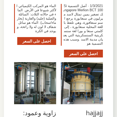
1/3/2021 · أصل التسمية Si
الماء هو المركب الكيميائي ا
ngapore Merlion BCT 100ب
لأكثر شيوعا في الأرض. الما
ك تصغير يمين تمثال لاسد م
ء في حالاته الثلاث: السائلة
يرليون في سنغابورة يرجع ا
والصلبة (جليد) والغازية (بخار
سم سنغافورة، وهي تلفظ با
ماء/سحاب). الماء هو سائل
للغة المحلية سنغابورة ، إلى
شفاف لا لون له ولا رائحة، و
كلمتي سنغا و بورا لغة سنس
يوجد في الكرة
كريتية السنسكريتية التي يعن
يان مدينة الاسد .وسبب هذه
احصل على السعر
التسمية هو
احصل على السعر
hajjajj
زاوية وعمود: