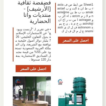
فضفضة ثقافية
Sheet1 ض ابط ص ف asta
[الأرشيف] -
r ب ط ان ة الث و ب astarl
amak ت ب ط ين asteğme
منتديات واتا
n م لا ز م astım د اء الر ب
الحضارية
و astragan ا س ت ر اخ ان
astroloji ن خ م ة ، ن ج يم
ة astronom ف ل ك ى astr
• في تقرير لـ "أرنست ويون
onomi ع ل م ال ف ل ك
غ" عن الاستثمارات الإسلامي
ة بدول التعاون الخليجي: 26
احصل على السعر
7 مليار دولار أصول خليجية م
توافقة مع الشريعة، وان الم
ملكة العربية السعودية تستح
وذ على 55% من قيمة مجم
ل الصناديق الاستثمارية بمق
دار 120 صندوقا .
احصل على السعر