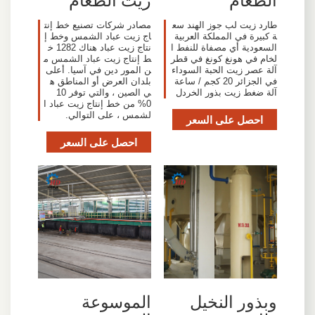
طارد زيت لب جوز الهند سع
مصادر شركات تصنيع خط إنت
ة كبيرة في المملكة العربية
اج زيت عباد الشمس وخط إ
السعودية أي مصفاة للنفط ا
نتاج زيت عباد هناك 1282 خ
لخام في هونغ كونغ في قطر
ط إنتاج زيت عباد الشمس م
آلة عصر زيت الحبة السوداء
ن المور دين في آسيا. أعلى
في الجزائر 20 كجم / ساعة
بلدان العرض أو المناطق ه
آلة ضغط زيت بذور الخردل
ي الصين ، والتي توفر 10
0% من خط إنتاج زيت عباد ا
لشمس ، على التوالي.
احصل على السعر
احصل على السعر
وبذور النخيل
الموسوعة