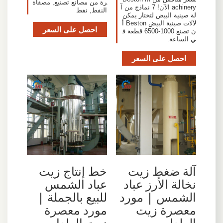
رة من مصانع تصنيع, مصفاة
achinery الآن! 7 نماذج من آ
النفط, نفط
لة صينية البيض لتختار يمكن
لآلات صينية البيض Beston أ
احصل على السعر
ن تصنع 1000-6500 قطعة ف
ي الساعة.
احصل على السعر
آلة ضغط زيت
خط إنتاج زيت
نخالة الأرز عباد
عباد الشمس
الشمس | مورد
للبيع بالجملة |
معصرة زيت
مورد معصرة
الطعام
زيت الطعام