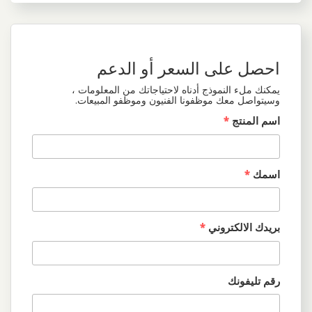
احصل على السعر أو الدعم
يمكنك ملء النموذج أدناه لاحتياجاتك من المعلومات ،
وسيتواصل معك موظفونا الفنيون وموظفو المبيعات.
اسم المنتج
*
اسمك
*
بريدك الالكتروني
*
رقم تليفونك