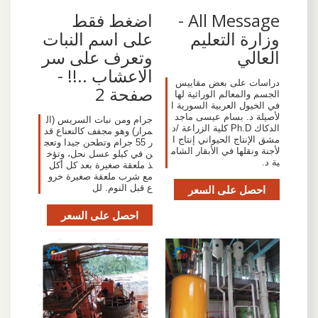
All Message -
اضغط فقط
وزارة التعليم
على اسم النبات
العالي
وتعرف على سر
الاعشاب ..!! -
دراسات على بعض مقاييس
صفحة 2
الجسم والمعالم الوراثية لها
في الخيول العربية السورية ا
لأصيلة د. بسام عيسى ماجد
جرام ومن نبات السريس (ال
الدكاك Ph.D كلية الزراعة /د
مرار) وهو مجفف كالنعناع قد
مشق الإنتاج الحيواني إنتاج ا
ر 55 جرام وتطحن جيدا وتعج
لأجنة ونقلها في الأبقار الشام
ن في كيلو عسل نحل، وتؤخ
ية د.
ذ ملعقة صغيرة بعد كل أكل
مع شرب ملعقة صغيرة خرو
احصل على السعر
ع قبل النوم. لل
احصل على السعر