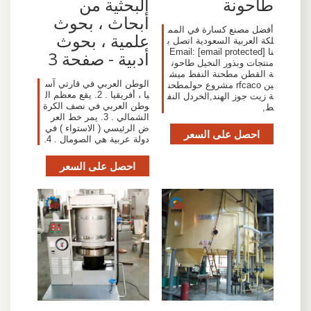
طاحونة
البحثية من
أبحاث ، بحوث
أفضل مصنع كسارة في المم
علمية ، بحوث
لكة العربية السعودية اتصل ب
نا Email: [email protected]
أدبية - صفحة 3
منتجات وبذور النخيل طاحون
ة القطن مطحنة النفط ميش
الوطن العربي في قارتي آس
ين rfcaco مشروع حولمطحن
يا ، أفريقيا . 2. يقع معظم ال
ة زيت جوز الهند,الخردل النف
وطن العربي في نصف الكرة
ط,
الشمالي . 3. يمر خط العر
ض الرئيسي ( الاستواء ) في
احصل على السعر
دولة عربية هي الصومال . 4.
احصل على السعر