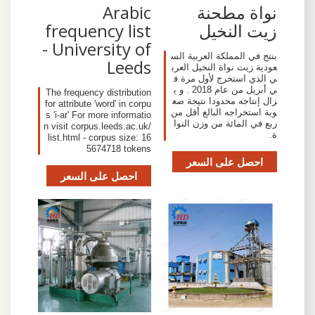
نواة مطحنة
Arabic
زيت النخيل
frequency list
- University of
ينتج في المملكة العربية الس
Leeds
عودية زيت نواة النخيل العرب
ي الذي استخرج لأول مرة ف
ي أبريل من عام 2018 . و ي
The frequency distribution
زال إنتاجه محدودا نتيجة صع
for attribute 'word' in corpu
وبة استخراجه البالغ أقل من
s 'i-ar' For more informatio
ربع في المائة من وزن النوا
n visit corpus.leeds.ac.uk/
ة.
list.html - corpus size: 16
5674718 tokens
احصل على السعر
احصل على السعر