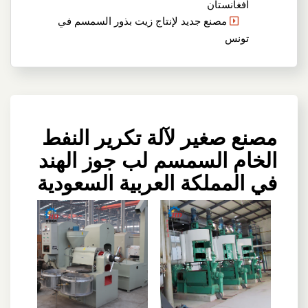
أفغانستان
مصنع جديد لإنتاج زيت بذور السمسم في
تونس
مصنع صغير لآلة تكرير النفط
الخام السمسم لب جوز الهند
في المملكة العربية السعودية