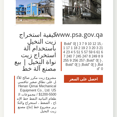
www.psa.gov.qa
كيفية استخراج
زيت النخيل
-,Bold" 0[ ] 3 7 9 10 12 15
باستخدام آلة
1 17 1 18 2 19 2 3 20 3 21
4 23 4 5 51 5 57 59 6 61 6
استخراج زيت
7 240 7 245 247 8 249 8 9
نواة النخيل | بيع
255 9 256 257-,Bold" 0[ ]-,
Bold" 0[ ]-,Bold" 0[ ]-,Bol
مصنع آلة خط
d" 0
مشروع زيت مكرر صالح للأك
احصل على السعر
ل على نطاق صغير تنافسي
Henan Qimai Mechanical
Equipment Co., Ltd. US
$1200-5500 / مجموعات ال
طعام النباتية النفط خط الإنت
اج ، الضغط ، استخراج والتك
رير مشروع خط إنتاج مصنع
زيت النخيل