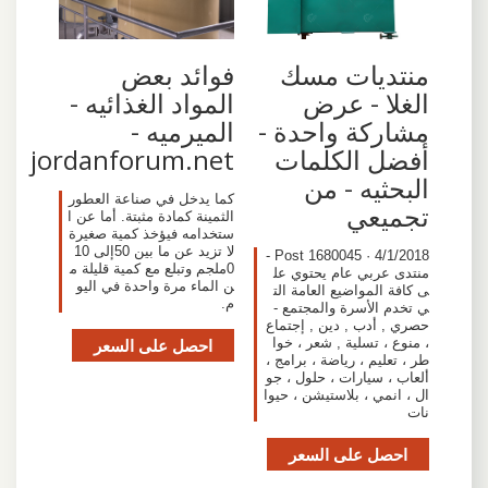
منتديات مسك
فوائد بعض
الغلا - عرض
المواد الغذائيه -
مشاركة واحدة -
الميرميه -
أفضل الكلمات
jordanforum.net
البحثيه - من
كما يدخل في صناعة العطور
تجميعي
الثمينة كمادة مثبتة. أما عن ا
ستخدامه فيؤخذ كمية صغيرة
لا تزيد عن ما بين 50إلى 10
4/1/2018 · Post 1680045 -
0ملجم وتبلع مع كمية قليلة م
منتدى عربي عام يحتوي عل
ن الماء مرة واحدة في اليو
ى كافة المواضيع العامة الت
م.
ي تخدم الأسرة والمجتمع -
حصري , أدب , دين , إجتماع
، منوع ، تسلية , شعر ، خوا
احصل على السعر
طر ، تعليم ، رياضة ، برامج ،
ألعاب ، سيارات ، حلول ، جو
ال ، انمي ، بلاستيشن ، حيوا
نات
احصل على السعر