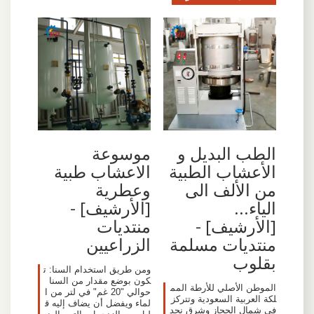
الطب البديل و
موسوعة
الأعشاب الطبية
الاعشاب طبية
من الألف الى
وعطرية
الياء...
[الأرشيف] -
[الأرشيف] -
منتديات
منتديات مسلمة
الزراعيين
بقلوب
ومن طريق استخدام السنا: ت
كون بوضع مقدار من السنا
الموطن الأصلي للأرطة المم
حوالي "20 غم" في لتر من ا
لكة العربية السعودية وتتركز
لماء ويفضل أن يضاف إليه ق
في شمال الحجاز وشرق نجد