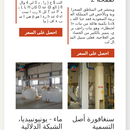
الت $ ج ( را , د 0 لي 4 وال
8 ( الع @ عة D كان H يا L ي
وينتشر في المناطق الصحرا
د P حد T لل X رب \ ست `
وية وبالأخص في المملكة الع
اء d عد h رة l هو p هي t س
ربية السعودية فقد حبا الله ب
ب x اف | ما
لادنا بكمية هائلة من نبات «ا
لحنظل»، وهو نبات زاحف بر
احصل على السعر
ي، يتميز بالكثير من الخصائ
ص العلاجية، فعلى سبيل المث
ال لب
احصل على السعر
سنغافورة أصل
ماء - يونيونبيديا،
التسمية
الشبكة الدلالية