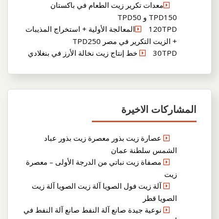
معدات تكرير زيت الطعام في باكستان
TPD150 و TPD50
120TPDالمعالجة الأولية + استخراج المذيبات
+ الزيت التكرير في مصر TPD250
30TPD خط إنتاج زيت نخالة الأرز في بنغلادي
المشاركات الاخيرة
عصارة زيت بذور معصرة زيت بذور عباد
الشمس سلطنة عمان
مصفاة زيت نباتي من الدرجة الأولى – معصرة
زيت
آلة زيت فول الصويا آلة زيت الصويا آلة زيت
الصويا قطر
نوعية جيدة صانع آلة النفط صانع آلة النفط في