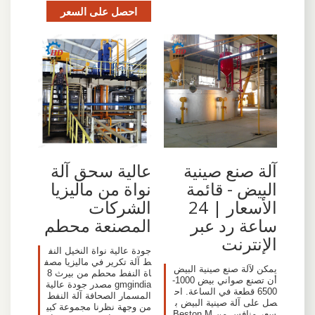
احصل على السعر
آلة صنع صينية
عالية سحق آلة
البيض - قائمة
نواة من ماليزيا
الأسعار | 24
الشركات
ساعة رد عبر
المصنعة محطم
الإنترنت
جودة عالية نواة النخيل النف
ط آلة تكرير في ماليزيا مصف
يمكن لآلة صنع صينية البيض
اة النفط محطم من بيرث 8
أن تصنع صواني بيض 1000-
gmgindia مصدر جودة عالية
6500 قطعة في الساعة. اح
المسمار الصحافة آلة النفط
صل على آلة صينية البيض ب
من وجهة نظرنا مجموعة كبي
سعر منافس من Beston M