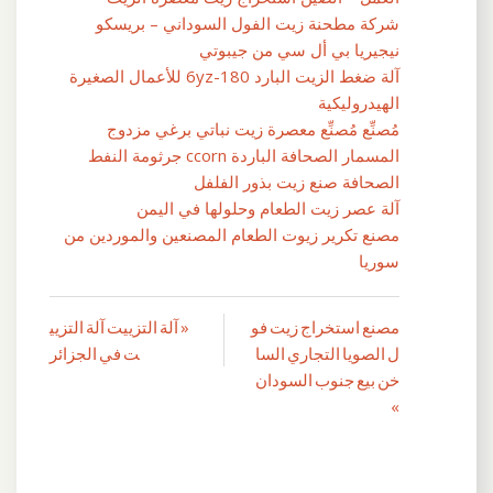
شركة مطحنة زيت الفول السوداني – بريسكو
نيجيريا بي أل سي من جيبوتي
آلة ضغط الزيت البارد 6yz-180 للأعمال الصغيرة
الهيدروليكية
مُصنِّع مُصنِّع معصرة زيت نباتي برغي مزدوج
المسمار الصحافة الباردة ccorn جرثومة النفط
الصحافة صنع زيت بذور الفلفل
آلة عصر زيت الطعام وحلولها في اليمن
مصنع تكرير زيوت الطعام المصنعين والموردين من
سوريا
مصنع استخراج زيت فو
« آلة التزييت آلة التزيي
تصفّح
ل الصويا التجاري السا
ت في الجزائر
المقالات
خن بيع جنوب السودان
»