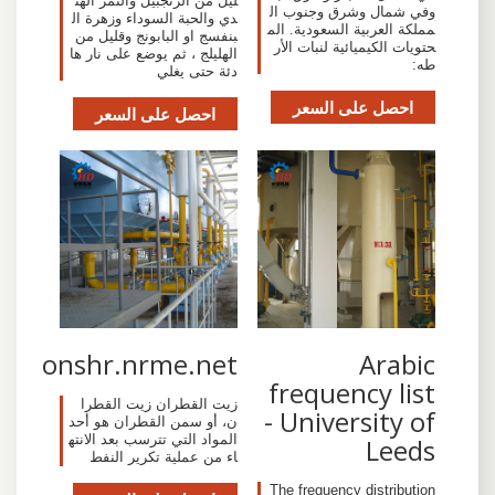
ليل من الزنجبيل والتمر الهن
وفي شمال وشرق وجنوب ال
دي والحبة السوداء وزهرة ال
مملكة العربية السعودية. الم
بنفسج او البابونج وقليل من
حتويات الكيميائية لنبات الأر
الهليلج ، ثم يوضع على نار ها
طه:
دئة حتى يغلي
احصل على السعر
احصل على السعر
Arabic
onshr.nrme.net
frequency list
زيت القطران زيت القطرا
- University of
ن، أو سمن القطران هو أحد
المواد التي تترسب بعد الانته
Leeds
اء من عملية تكرير النفط
The frequency distribution