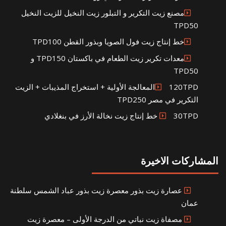
مصنع زيت التكرير و التبلور زيت النخيل للزيت النخيل
TPD50
خط إنتاج زيت فول الصويا وبذور القطن TPD100
معدات تكرير زيت الطعام في باكستان TPD150 و
TPD50
120TPDالمعالجة الأولية + استخراج المذيبات + الزيت
التكرير في مصر TPD250
30TPD خط إنتاج زيت نخالة الأرز في بنغلادي
المشاركات الاخيرة
عصارة زيت بذور معصرة زيت بذور عباد الشمس سلطنة
عمان
مصفاة زيت نباتي من الدرجة الأولى – معصرة زيت