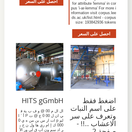
احصل على السعر
for attribute 'lemma' in cor
pus 'i-ar-lemma' For more i
nformation visit corpus.lee
ds.ac.uk/list.html - corpus
size: 193842936 tokens
احصل على السعر
اضغط فقط
HITS gGmbH
على اسم النبات
ال ال م 00 @ و ف ب ية ف
وتعرف على سر
ي ان ل 00 0 ع @ ت P أ ` ا
لم p ات ار س ين من ه ي 0
الاعشاب ..!! -
000 ك إ ام ري ها ول ن ح ي
صفحة 2
ر اد سم ون اب ق لى ور الأ