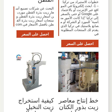
خطوات الاستيراد من تركيا:
– 1- ابحث إلكترونيًا في المو
البحث عن شركات تصنيع أس
اقع عبر الإنترنت أو بالاعتماد
عار زيت بذرة القطن موردي
على Google أو حتى بالسفر
ن أسعار زيت بذرة القطن و
إلى تركيا “إذا كانت الأمور من
منتجات أسعار زيت بذرة الق
اسبة” للمورد أو الشركة أو م
طن بأفضل الأسعار في.com
صانع بلاستيك في تركيا الذي
يقدم لك المنتجات المطلوبة
احصل على السعر
في
احصل على السعر
خط إنتاج معاصر
كيفية استخراج
زيت بذور الكتان
زيت النخيل