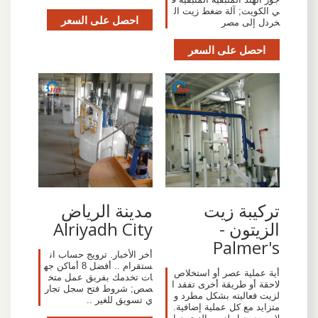
ي الكويت; آلة ضغط زيت ال
احصل على السعر
خردل إلى مصر
احصل على السعر
تركيبة زيت
مدينة الرياض
الزيتون -
Alriyadh City
Palmer's
أخر الأخبار. ترويج حساب ان
ستقرام .. أفضل 8 أماكن جه
أية عملية عصر أو استخلاص
ات تخدمك بفريق عمل متخ
لاحقة أو طريقة أخرى تفقد ا
صص; شروط فتح سجل تجار
لزيت فعاليته بشكل مطرد و
ي تسويق للغير ..
متزايد مع كل عملية إضافية.