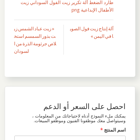
طارد الضغط آلة تكرير زيت الفول السوداني زيت
الأطفال الإبداعية png
آلة إنتاج زيت فول الصوي
« زيت عباد الشمس زي
تصفّح
ا في اليمن »
ت بذور السمسم استخ
المقالات
لاص جرثومة الذرة من ا
لسودان
احصل على السعر أو الدعم
يمكنك ملء النموذج أدناه لاحتياجاتك من المعلومات ،
وسيتواصل معك موظفونا الفنيون وموظفو المبيعات.
اسم المنتج
*