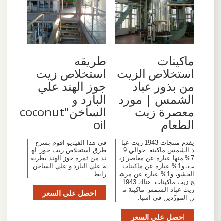
ماكينات
طريقه
استخلاص الزيت
استخلاص زيت
من بذور عباد
جوز الهند علي
الشمس | مورد
البارد و
معصرة زيت
الساخن"coconut
الطعام
oil
يقدم منتجات 1943 زيت عبا
في هذا الفيديو اقوم بشرح
د الشمس ماكينة. حوالي 9
طرق استخلاص زيت جوز اله
7% منها عبارة عن معاصر زي
ند من ثمره جوز الهند بطريق
ت، و1% عبارة عن ماكينات
ه علي البارد و علي الساخن
الحشو، و1% عبارة عن مرش
رابط
ح زيت ماكينات. هناك 1943
زيت عباد الشمس ماكينة م
احصل على السعر
ن المورِّدين في آسيا.
احصل على السعر