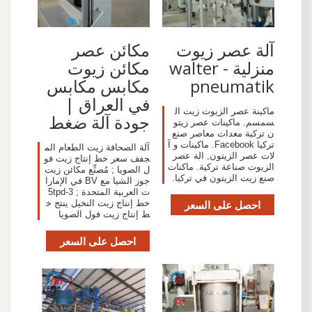
آلة عصر زيوت
مكائن عصر
منزلية - walter
مكائن زيوت
pneumatik
مكابس مكابس
في العراق |
ماكينة عصر الزيوت زيت ال
جودة آلة ضغط
سمسم. ماكينات عصر زيتو
ن تركية معدات معاصر صنع
تركيا Facebook. ماكينات و آ
آلة الصحافة زيت الطعام الم
لات عصر الزيتون, الة عصر
جفف سعر خط إنتاج زيت فو
الزيوت صناعة تركية. ماكنات
ل الصويا ; مُصنِّع مكائن زيت
صنع زيت الزيتون في تركيا.
جوز الشيا مع BV في الإمارا
ت العربية المتحدة ; 3-5tpd
احصل على السعر
خط إنتاج زيت النخيل ينتج خ
ط إنتاج زيت فول الصويا
احصل على السعر