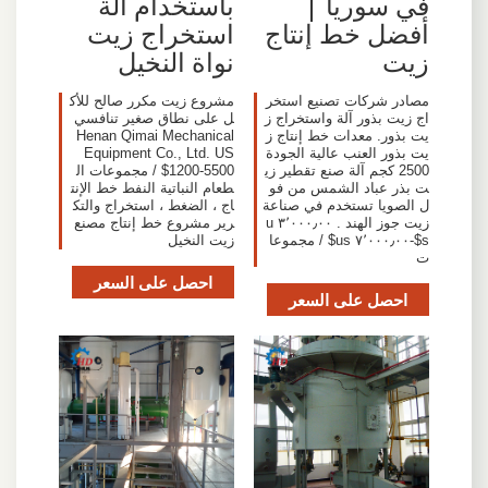
في سوريا |
باستخدام آلة
أفضل خط إنتاج
استخراج زيت
زيت
نواة النخيل
مصادر شركات تصنيع استخر
مشروع زيت مكرر صالح للأك
اج زيت بذور آلة واستخراج ز
ل على نطاق صغير تنافسي
يت بذور. معدات خط إنتاج ز
Henan Qimai Mechanical
يت بذور العنب عالية الجودة
Equipment Co., Ltd. US
2500 كجم آلة صنع تقطير زي
$1200-5500 / مجموعات ال
ت بذر عباد الشمس من فو
طعام النباتية النفط خط الإنت
ل الصويا تستخدم في صناعة
اج ، الضغط ، استخراج والتك
زيت جوز الهند . ٣٬٠٠٠٫٠٠ u
رير مشروع خط إنتاج مصنع
s$-٧٬٠٠٠٫٠٠ us$ / مجموعا
زيت النخيل
ت
احصل على السعر
احصل على السعر