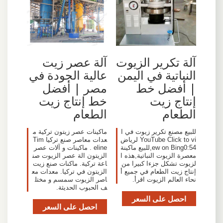
آلة تكرير الزيوت
آلة عصر زيت
النباتية في اليمن
عالية الجودة في
| أفضل خط
مصر | أفضل
إنتاج زيت
خط إنتاج زيت
الطعام
الطعام
‫للبيع مصنع تكرير زيوت في ا
ماكينات عصر زيتون تركية م
لرياض‬‎ YouTube Click to vi
عدات معاصر صنع تركيا Tim
ew on Bing0:54,للبيع ماكينة
eline . ماكينات و آلات عصر
معصرة الزيوت النباتية,هذه ا
الزيتون الة عصر الزيوت صن
لزيوت تشكل جزءا كبيرا من
اعة تركية. ماكنات صنع زيت
إنتاج زيت الطعام في جميع أ
الزيتون في تركيا. معدات مع
نحاء العالم الزيوت اقرأ.
اصر الزيوت سمسم و مختل
ف الحبوب الحديثة.
احصل على السعر
احصل على السعر