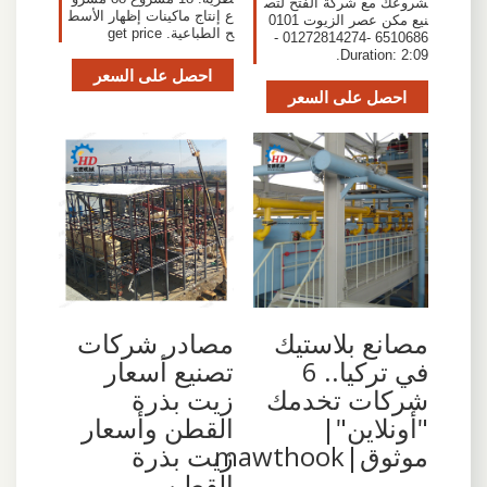
شروعك مع شركة الفتح لتص
ع إنتاج ماكينات إظهار الأسط
نيع مكن عصر الزيوت 0101
ح الطباعية. get price
6510686 -01272814274 -
Duration: 2:09.
احصل على السعر
احصل على السعر
مصانع بلاستيك
مصادر شركات
في تركيا.. 6
تصنيع أسعار
شركات تخدمك
زيت بذرة
"أونلاين"|
القطن وأسعار
موثوق|mawthook
زيت بذرة
القطن