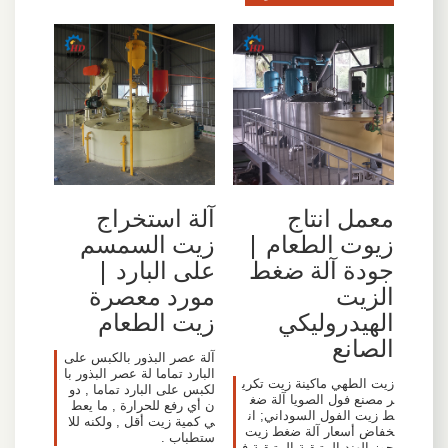
معمل انتاج
آلة استخراج
زيوت الطعام |
زيت السمسم
جودة آلة ضغط
على البارد |
الزيت
مورد معصرة
الهيدروليكي
زيت الطعام
الصانع
‫آلة عصر البذور بالكبس على
البارد تماما‬‎ لة عصر البذور با
زيت الطهي ماكينة زيت تكري
لكبس على البارد تماما , دو
ر مصنع فول الصويا آلة ضغ
ن أي رفع للحرارة , ما يعط
ط زيت الفول السوداني; ان
ي كمية زيت أقل , ولكنه للا
خفاض أسعار آلة ضغط زيت
ستطباب .
جوز الهند المتبقية المتبقية ف