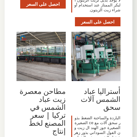
لا يوجد بديل لزيت الزيتون ا
احصل على السعر
لبكر الممتاز عند استخدام أو
شراء زيت الزيتون.
احصل على السعر
أستراليا عباد
مطاحن معصرة
الشمس آلات
زيت عباد
سحق
الشمس في
تركيا | سعر
الباردة والساخنة الضغط بذو
المصنع لخط
ر سحق آلات مع ce الصغيرة
الصغيرة جوز الهند ال زيت و
إنتاج
ن الفول السوداني بذور زهر