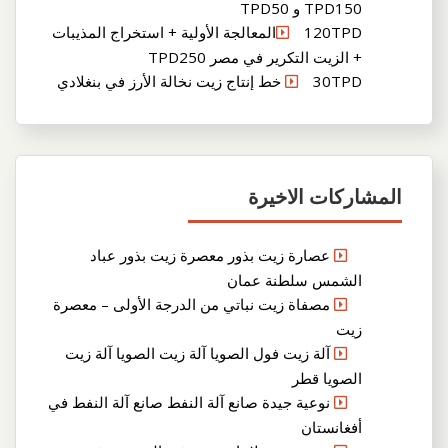
TPD150 و TPD50
120TPDالمعالجة الأولية + استخراج المذيبات
+ الزيت التكرير في مصر TPD250
30TPD خط إنتاج زيت نخالة الأرز في بنغلادي
المشاركات الاخيرة
عصارة زيت بذور معصرة زيت بذور عباد
الشمس سلطنة عمان
مصفاة زيت نباتي من الدرجة الأولى – معصرة
زيت
آلة زيت فول الصويا آلة زيت الصويا آلة زيت
الصويا قطر
نوعية جيدة صانع آلة النفط صانع آلة النفط في
أفغانستان