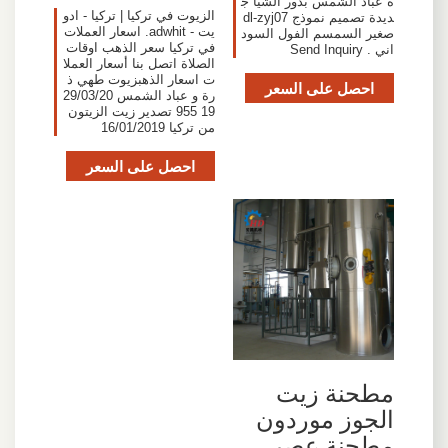
ة عباد الشمس بذور الشيا ج
الزيوت في تركيا | تركيا - ادو
ديدة تصميم نموذج dl-zyj07
يت - adwhit. اسعار العملات
صغير السمسم الفول السود
في تركيا سعر الذهب اوقات
اني . Send Inquiry
الصلاة اتصل بنا أسعار العملا
ت اسعار الذهبزيوت طهي ذ
احصل على السعر
رة و عباد الشمس 29/03/20
19 955 تصدير زيت الزيتون
من تركيا 16/01/2019
احصل على السعر
مطحنة زيت
الجوز موردون
مطحنة عصر