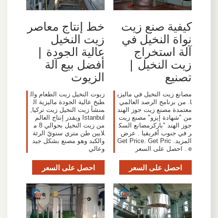
كيفية صنع زيت
خط إنتاج معاصر
نواة النخيل في
زيت النخيل
آلة استخراج
عالية الجودة |
زيت النخيل |
أفضل بيع آلة
تصنيع
الزيوت
مصانع زيت النخيل في ماليزي
زيوت النخيل زيت الطعام وال
ا. من برنامج الرصد العالمي
طبخ عالية الجودة ماليزية ال
معتمدة مصنع زيت جوز الهند
منشأ زيت النخيل زيت تركيا,
من "شهادة إيزو" مصنع زيت
Istanbul ويقدر إنتاج العالم
جوز الهند "باركرمصانع السك
من زيت النخيل بحوالي 8 م
ر في جنوب أفريقيا . عرض
لايين طن متري سنويً الرئة
المزيد. Get Price. Get Pric
والكبد وهو مصنع بشكل جيد
e . احصل على السعر
وعالي
احصل على السعر
احصل على السعر