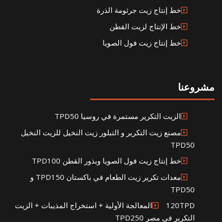
خط إنتاج زيت جرثومة الذرة
خط الإنتاج لزيت القطن
خط إنتاج زيت فول الصويا
مشروعنا
الزيت التكرير مستمرة في روسيا TPD50
مصنع زيت التكرير و التبلور زيت النخيل للزيت النخيل
TPD50
خط إنتاج زيت فول الصويا وبذور القطن TPD100
معدات تكرير زيت الطعام في باكستان TPD150 و
TPD50
120TPDالمعالجة الأولية + استخراج المذيبات + الزيت
التكرير في مصر TPD250