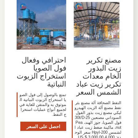
مصنع تكرير
احترافي وفعال
زيت البذور
فول الصويا
الخام معدات
استخراج الزيوت
تكرير زيت عباد
النباتية
الشمس السعر
تمتع بالوصول إلى فول الصو
يا استخراج الزيوت النباتية ال
النفط الصحافة آلة مصنع بئر
موثوق به والمتقن للغاية في
نفط مصنع آلة الزيت الهيدرو
لجميع أنواع عمليات استخرا
ليكي مصنع زيت بذور الفول
ج النفط.
السوداني مصنعين 25-30t/D
فول الصويا، جوز الهند، Pea
احصل على السعر
nut، ماكينة ضغط زيت عباد ا
لشمس Hpyl-200 سعر الوح
دة: US $ 3 000,00 4 000