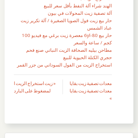
الهند شراء آلة النفط بأقل سعر للبيع
آلة تصفية زيت المحولات في بيون
حار بيع زيت فول الصويا الصغيرة / آلة تكرير زيت
عباد الشمس
حار بيع 6yl-80 معصرة زيت برغي مع فيديو 100
كجم / ساعة والسعر
مطاحن بيليه الصحافة الزيت النباتي صنع فحم
حجري الكتلة الحيوية للبيع
استخراج الزيت من الفول السوداني من جزر القمر
معدات تصفية زيت بقايا
« زيت استخراج الزيت ا
تصفّح
معدات تصفية زيت بقايا
لمضغوط على البارد
المقالات
»