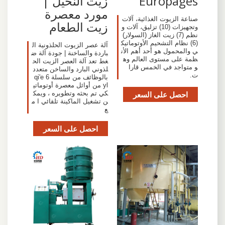
Europages
زيت النخيل |
مورد معصرة
صناعة الزيوت الغذائية، آلات
زيت الطعام
وتجهيزات (10) تزليق، آلات و
نظم (7) زيت الغاز (السولار)
(6) نظام التشحيم الأوتوماتيك
آلة عصر الزيوت الحلذونية ال
ي والمحمول هو أحد أهم الأن
باردة والساخنة | جودة آلة ض
ظمة على مستوى العالم وه
غط تعد آلة العصر الزيت الح
و متواجد في الخمس قارا
لذوني البارد والساخن متعدد
ت.
بالوظائف من سلسلة qi'e 6
yl من أوائل معصرة أوتوماتي
احصل على السعر
كي تم بحثه وتطويره ، ويمك
ن تشغيل الماكينة تلقائي ا م
ع
احصل على السعر