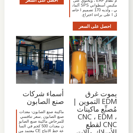
احصل على السعر
م نظام ERP ، ويحتوي على
مكبس أسطواني SPS ألمان
ي ، ولديه 170 تصميم ا حاص
ل ا على براءة اختراع.
احصل على السعر
يموت غرق
أسماء شركات
EDM التموين |
صنع الصابون
مُصنِّع ماكينات
ماكينة صنع الصابون- معدات
CNC ، EDM ،
صنع الصابون ,سعر تنافسي
للمرحاض ماكينة صنع الصابو
CNC لقطع
ن معدات 500 كجم في السا
الأسلاك وآلات
عة خط الانتاج CE معتمد من