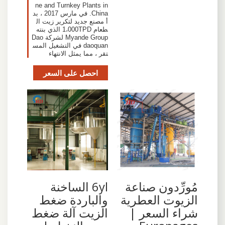
ne and Turnkey Plants in
China. في مارس 2017 ، بد
أ مصنع جديد لتكرير زيت ال
طعام 1،000TPD الذي بنته
Myande Group لشركة Dao
daoquan في التشغيل المس
تقر ، مما يمثل الانتهاء
احصل على السعر
مُورِّدون صناعة
6yl الساخنة
الزيوت العطرية
والباردة ضغط
شراء السعر |
الزيت آلة ضغط