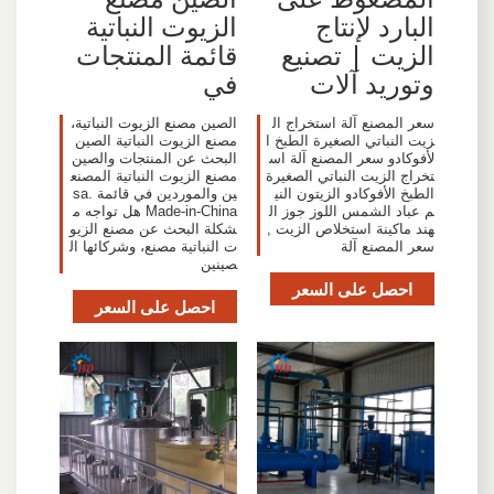
البارد لإنتاج
الزيوت النباتية
الزيت | تصنيع
قائمة المنتجات
وتوريد آلات
في
سعر المصنع آلة استخراج ال
الصين مصنع الزيوت النباتية،
زيت النباتي الصغيرة الطبخ ا
مصنع الزيوت النباتية الصين
لأفوكادو سعر المصنع آلة اس
البحث عن المنتجات والصين
تخراج الزيت النباتي الصغيرة
مصنع الزيوت النباتية المصنع
الطبخ الأفوكادو الزيتون الني
ين والموردين في قائمة sa.
م عباد الشمس اللوز جوز ال
Made-in-China هل تواجه م
هند ماكينة استخلاص الزيت ,
شكلة البحث عن مصنع الزيو
سعر المصنع آلة
ت النباتية مصنع، وشركائها ال
صينين
احصل على السعر
احصل على السعر