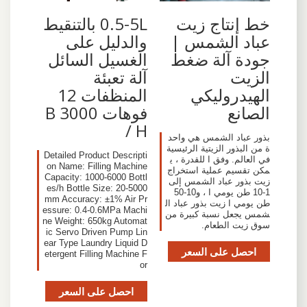
خط إنتاج زيت
0.5-5L بالتنقيط
عباد الشمس |
والدليل على
جودة آلة ضغط
الغسيل السائل
الزيت
آلة تعبئة
الهيدروليكي
المنظفات 12
الصانع
فوهات 3000 B
/ H
بذور عباد الشمس هي واحد
ة من البذور الزيتية الرئيسية
Detailed Product Descripti
في العالم. وفق ا للقدرة ، ي
on Name: Filling Machine
مكن تقسيم عملية استخراج
Capacity: 1000-6000 Bottl
زيت بذور عباد الشمس إلى
es/h Bottle Size: 20-5000
1-10 طن يومي ا ، و10-50
mm Accuracy: ±1% Air Pr
طن يومي ا زيت بذور عباد ال
essure: 0.4-0.6MPa Machi
شمس يجعل نسبة كبيرة من
ne Weight: 650kg Automat
سوق زيت الطعام.
ic Servo Driven Pump Lin
ear Type Laundry Liquid D
احصل على السعر
etergent Filling Machine F
or
احصل على السعر