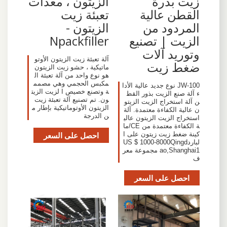
زيت بذرة
الزيتون ، معدات
القطن عالية
تعبئة زيت
المردود من
الزيتون -
الزيت | تصنيع
Npackfiller
وتوريد آلات
آلة تعبئة زيت الزيتون الأوتو
ضغط زيت
ماتيكية ، حشو زيت الزيتون
هو نوع واحد من آلة تعبئة ال
مكبس الحجمي وهي مصمم
JW-100 نوع جديد عالية الأدا
ة وتصنع خصيص ا لزيت الزيت
ء آلة صنع الزيت بذور القط
ون. تم تصنيع آلة تعبئة زيت
ن آلة استخراج الزيت الزيتو
الزيتون الأوتوماتيكية بإطار م
ن عالية الكفاءة معتمدة. آلة
ن الدرجة
استخراج الزيت الزيتون عالي
ة الكفاءة معتمدة من CE/ما
كينة ضغط زيت زيتون على ا
احصل على السعر
لباردUS $ 1000-8000Qingd
ao,Shanghai1 مجموعة معر
ف
احصل على السعر