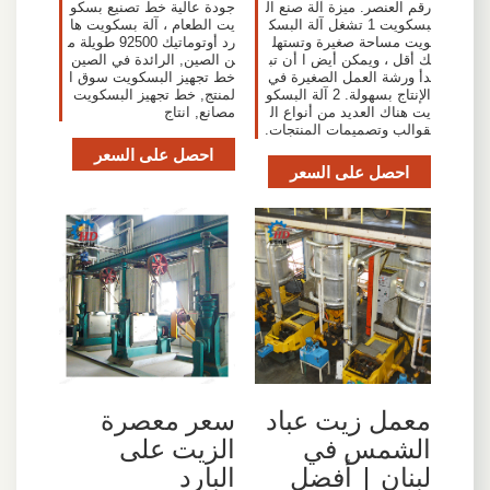
رقم العنصر. ميزة آلة صنع ال
جودة عالية خط تصنيع بسكو
بسكويت 1 تشغل آلة البسك
يت الطعام ، آلة بسكويت ها
ويت مساحة صغيرة وتستهل
رد أوتوماتيك 92500 طويلة م
ك أقل ، ويمكن أيض ا أن تب
ن الصين, الرائدة في الصين
دأ ورشة العمل الصغيرة في
خط تجهيز البسكويت سوق ا
الإنتاج بسهولة. 2 آلة البسكو
لمنتج, خط تجهيز البسكويت
يت هناك العديد من أنواع ال
مصانع, انتاج
قوالب وتصميمات المنتجات.
احصل على السعر
احصل على السعر
معمل زيت عباد
سعر معصرة
الشمس في
الزيت على
لبنان | أفضل
البارد