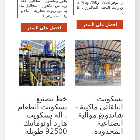
بخور ومعمول – محاليل عط
ي توفر 52%، و8%، و6% م
رية من الكحول – محاليل مائ
ن زيت النخيل الماليزي ، عل
ية من زيوت عطرية – ماء و
ى
رد – ماء زهر 7
احصل على السعر
احصل على السعر
بسكويت
خط تصنيع
التلقائي ماكينة -
بسكويت الطعام
شاندونغ موالية
، آلة بسكويت
الصناعية
هارد أوتوماتيك
المحدودة.
92500 طويلة