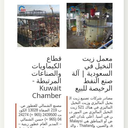
معمل زيت
قطاع
النخيل في
الكيماويات
السعودية | آلة
والصناعات
صنع النفط
المرتبطة -
الرخيصة للبيع
Kuwait
Chamber
مصادر شركات تصنيع زيت ال
نخيل الماليزي وزيت النخيل
مصنع الشمالي للعطور ص.
الماليزي في هناك 521 زيت
ب 219 الصفاة 13028 الكوي
النخيل الماليزي من المور دي
ت 2439500 (965 +) 24274
ن في آسيا. أعلى بلدان العر
04 (965 +) حسن الشمالي
ض أو المناطق هي Malaysi
– المدير العام عطور زيتية –
a، والصين، وThailand ، والت