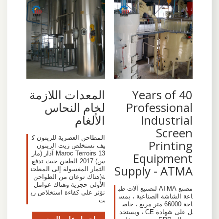
40 Years of
المعدات اللازمة
Professional
لخام النحاس
Industrial
الألغام
Screen
المطاحن العصرية للزيتون ك
Printing
يف نستخلص زيت الزيتون
Maroc Terroirs 13 آذار (مار
Equipment
س) 2017 الطحن حيث تدفع
Supply - ATMA
الثمار المغسولة إلى المطحن
ة(هناك نوعان من الطواحن
الأولى حجرية وهناك عوامل
مصنع ATMA لتصنيع آلات طب
تؤثر على كفاءة استخلاص زي
اعة الشاشة الصناعية ، بمس
ت
احة 66000 متر مربع ، حاص
ل على شهادة CE ، ويستخد