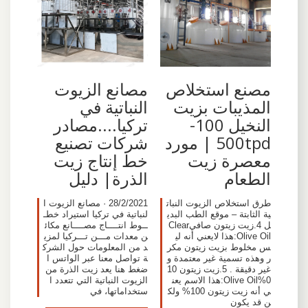
مصنع استخلاص
مصانع الزيوت
المذيبات بزيت
النباتية في
النخيل 100-
تركيا....مصادر
500tpd | مورد
شركات تصنيع
معصرة زيت
خط إنتاج زيت
الطعام
الذرة| دليل
طرق استخلاص الزيوت النبات
28/2/2021 · مصانع الزيوت ا
ية الثابتة – موقع الطب البدي
لنباتية في تركيا استيراد خطـ
ل 4.زيت زيتون صافيClear
ــوط انتــــاج مصــــانع مكائ
Olive Oil:هذا لايعني أنه لي
ن معدات مـــن تـــركيا لمزي
س مخلوط بزيت زيتون مكر
د من المعلومات حول الشرك
ر وهذه تسمية غير معتمدة و
ة تواصل معنا عبر الواتس ا
غير دقيقة . 5.زيت زيتون 10
ضغط هنا يعد زيت الذرة من
0%Olive Oil:هذا الاسم يعن
الزيوت النباتية التي تتعدد ا
ي أنه زيت زيتون 100% ولك
ستخداماتها، في
ن قد يكون