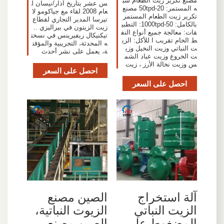
مصنع تكرير زيت الطعام شب
س عشر بتاريخ آذار/نيسان ل
ه المستمر: 20-50tpd مصنع
عام 2008 لقاء مع جياكومو لا
تكرير زيت الطعام المستمر
تيرسا المدير التجاري لقطاع
بالكامل: 50-1000tpd: التطبي
زيت الزيتون في بيراليزي ..
قات: معالجة جميع أنواع النف
تيكنيكال ريفيرينس في نسخت
ط الخام تقريب ا للأكل: الزي
ه المحدثة، التجريبية والمؤقت
ت النباتي وزيت النخيل وزي
ة، يعمل على نشر أحدث
ت الخروع وزيت عباد الشم
س وزيت نخالة الأرز ، زيت
احصل على السعر
احصل على السعر
آلة استخراج
الصين مصنع
الزيت النباتي
الزيوت النباتية،
المضغوط على
الصين مصنع