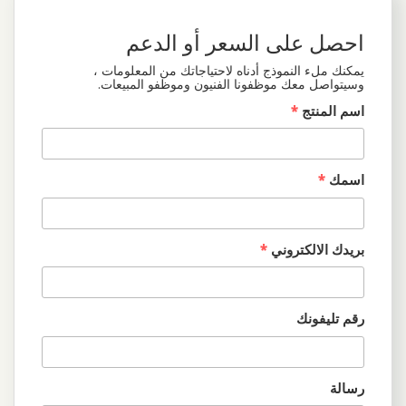
احصل على السعر أو الدعم
يمكنك ملء النموذج أدناه لاحتياجاتك من المعلومات ،
وسيتواصل معك موظفونا الفنيون وموظفو المبيعات.
اسم المنتج
*
اسمك
*
بريدك الالكتروني
*
رقم تليفونك
رسالة