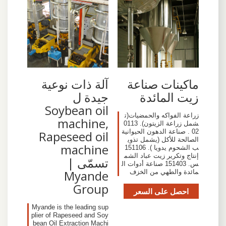
ماكينات صناعة
آلة ذات نوعية
زيت المائدة
جيدة ل
Soybean oil
زراعة الفواكه والحمضيات(ت
machine,
شمل زراعة الزيتون). 0113
02 . صناعة الدهون الحيوانية
Rapeseed oil
الصالحة للأكل (يشمل تذوي
machine
ب الشحوم يدويا ). 151106
إنتاج وتكرير زيت عباد الشم
تسمّى |
س. 151403 صناعة أدوات ال
Myande
مائدة والطهي من الخزف
Group
احصل على السعر
Myande is the leading sup
plier of Rapeseed and Soy
bean Oil Extraction Machi