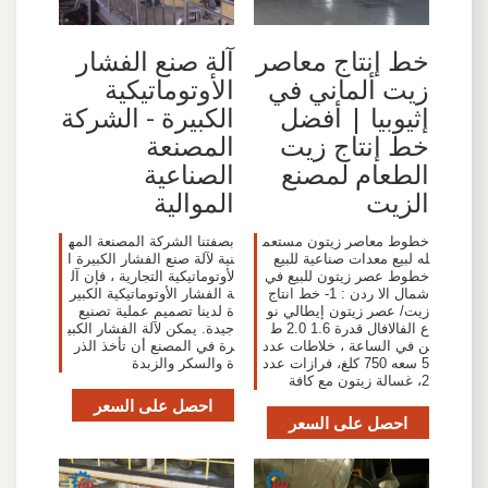
خط إنتاج معاصر
آلة صنع الفشار
زيت ألماني في
الأوتوماتيكية
إثيوبيا | أفضل
الكبيرة - الشركة
خط إنتاج زيت
المصنعة
الطعام لمصنع
الصناعية
الزيت
الموالية
خطوط معاصر زيتون مستعم
بصفتنا الشركة المصنعة المه
له لبيع معدات صناعية للبيع
نية لآلة صنع الفشار الكبيرة ا
خطوط عصر زيتون للبيع في
لأوتوماتيكية التجارية ، فإن آل
شمال الا ردن : 1- خط انتاج
ة الفشار الأوتوماتيكية الكبير
زيت/ عصر زيتون إيطالي نو
ة لدينا تصميم عملية تصنيع
ع الفالافال قدرة 1.6 2.0 ط
جيدة. يمكن لآلة الفشار الكبي
ن في الساعة ، خلاطات عدد
رة في المصنع أن تأخذ الذر
5 سعه 750 كلغ، فرازات عدد
ة والسكر والزبدة
2، غسالة زيتون مع كافة
احصل على السعر
احصل على السعر