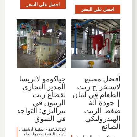
احصل على السعر
احصل على السعر
أفضل مصنع
جياكومو لاتريسا
لاستخراج زيت
المدير التجاري
الطعام في لبنان
لقطاع زيت
| جودة آلة
الزيتون في
ضغط الزيت
بيراليزي: التواجد
الهيدروليكي
في السوق
الصانع
22/1/2020 · التقنية|أرشيف ن
شرت التقنية بعددها الخام