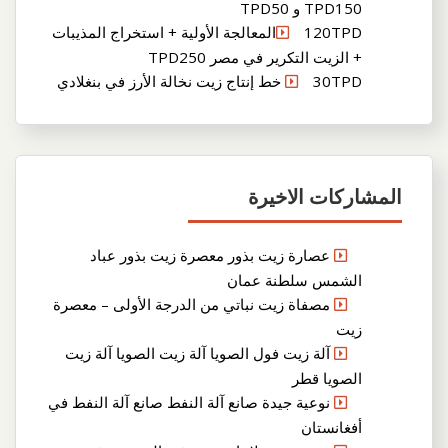
TPD150 و TPD50
120TPDالمعالجة الأولية + استخراج المذيبات
+ الزيت التكرير في مصر TPD250
30TPD خط إنتاج زيت نخالة الأرز في بنغلادي
المشاركات الاخيرة
عصارة زيت بذور معصرة زيت بذور عباد
الشمس سلطنة عمان
مصفاة زيت نباتي من الدرجة الأولى – معصرة
زيت
آلة زيت فول الصويا آلة زيت الصويا آلة زيت
الصويا قطر
نوعية جيدة صانع آلة النفط صانع آلة النفط في
أفغانستان