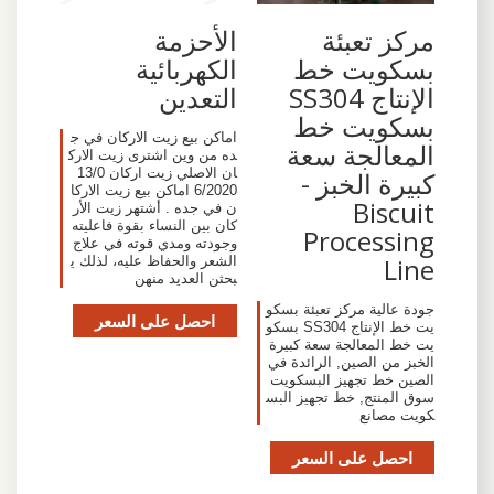
مركز تعبئة
الأحزمة
بسكويت خط
الكهربائية
الإنتاج SS304
التعدين
بسكويت خط
اماكن بيع زيت الاركان في ج
المعالجة سعة
ده من وين اشترى زيت الارك
ان الاصلي زيت اركان 13/0
كبيرة الخبز -
6/2020 اماكن بيع زيت الاركا
Biscuit
ن في جده . أشتهر زيت الأر
كان بين النساء بقوة فاعليته
Processing
وجودته ومدي قوته في علاج
Line
الشعر والحفاظ عليه، لذلك ي
بحثن العديد منهن
جودة عالية مركز تعبئة بسكو
احصل على السعر
يت خط الإنتاج SS304 بسكو
يت خط المعالجة سعة كبيرة
الخبز من الصين, الرائدة في
الصين خط تجهيز البسكويت
سوق المنتج, خط تجهيز البس
كويت مصانع
احصل على السعر