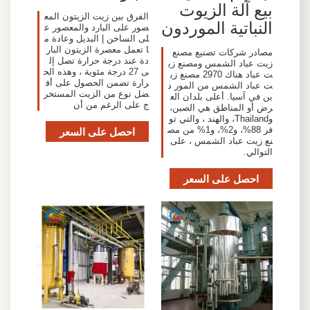
بيع آلة الزيوت
الفرق بين زيت الزيتون المع
النباتية الموردون
صور على البارد والمعصور ع
لى الساخن | البديل وعادة م
ا تعمل معصرة الزيتون البار
مصادر شركات تصنيع مصنع
دة عند درجة حرارة تصل إل
زيت عباد الشمس ومصنع زي
ى 27 درجة مئوية ، وهذه الح
ت عباد هناك 2970 مصنع زي
رارة تضمن الحصول على أف
ت عباد الشمس من المور د
ضل نوع من الزيت المستخر
ين في آسيا. أعلى بلدان الع
ج على الرغم من أن
رض أو المناطق هي الصين،
وThailand، والهند ، والتي تو
فر 88%، و2%، و1% من مص
احصل على السعر
نع زيت عباد الشمس ، على
التوالي.
احصل على السعر