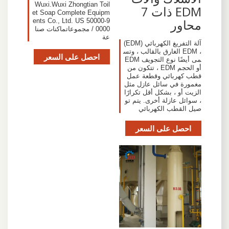
Wuxi.Wuxi Zhongtian Toil
EDM ذات 7
et Soap Complete Equipm
محاور
ents Co., Ltd. US 50000-9
0000 / مجموعاتماكنات صنا
عة
آلة التفريغ الكهربائي (EDM)
، EDM الغارق بالقالب ، وتس
احصل على السعر
مى أيضًا نوع التجويف EDM
أو الحجم EDM ، تتكون من
قطب كهربائي وقطعة عمل
مغمورة في سائل عازل مثل
الزيت أو ، بشكل أقل تكرارًا
، سوائل عازلة أخرى. يتم تو
صيل القطب الكهربائي
احصل على السعر