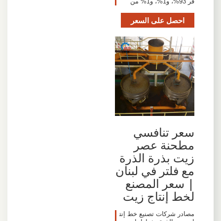
فر 93%، و1%، و1% من
احصل على السعر
سعر تنافسي
مطحنة عصر
زيت بذرة الذرة
مع فلتر في لبنان
| سعر المصنع
لخط إنتاج زيت
مصادر شركات تصنيع خط إنت