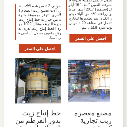
صول عالمي أهملته الدولة ف
سرقته الصين "ملف" 16 أيلو
حوالي 2 ٪ من هذه الآلات ه
ل (سبتمبر) 2017 أشهر مناط
ي آلات تصنيع زيت الطعام ا
ق زراعته 50٪ من ألياف بذو
لأخرى. تتوفر مجموعة متنوع
ر الكتان يتم تصديرها للخارج
ة من خيارات خط إنتاج زيت
تدخل فى صناعة 20 ٪ من زي
بذرة الذرة ، وهناك 1022 مو
وت بذرة الكتان يتم
رد ا لخط إنتاج زيت بذرة الذ
رة ، يقعون بشكل أساسي ف
احصل على السعر
ي آسيا.
احصل على السعر
مصنع معصرة
خط إنتاج زيت
زيت تجارية
بذور القرطم من