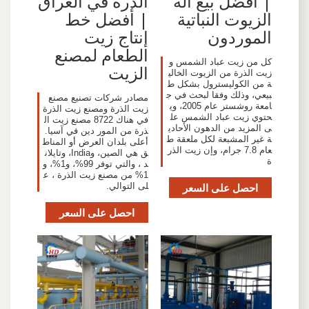
| أفضل بيع آلة
الذرة في العراق
الزيوت النباتية
| أفضل خط
الموردون
إنتاج زيت
الطعام لمصنع
كل من زيت عباد الشمس و
الزيت
زيت الذرة من الزيوت الخالي
ة من الكوليسترول بشكل ط
بيعي، وذلك وفقا لبحث في ج
مصادر شركات تصنيع مصنع
امعة روشستر عام 2005، وي
زيت الذرة ومصنع زيت الذرة
حتوي زيت عباد الشمس عل
في هناك 8722 مصنع زيت ال
ى المزيد من الدهون الأحادي
ذرة من المور دين في آسيا.
ة غير المشبعة لكل ملعقة ط
أعلى بلدان العرض أو المناط
عام 7.8 جرام، وإن زيت الذر
ق هي الصين، وIndia، وتايلان
ة
د ، والتي توفر 99%، و1%، و
1% من مصنع زيت الذرة ، ع
احصل على السعر
لى التوالي.
احصل على السعر