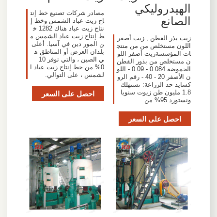
الهيدروليكي
مصادر شركات تصنيع خط إنت
الصانع
اج زيت عباد الشمس وخط إ
نتاج زيت عباد هناك 1282 خ
ط إنتاج زيت عباد الشمس م
زيت بذر القطن , زيت أصفر
ن المور دين في آسيا. أعلى
اللون مستخلص من من منتج
بلدان العرض أو المناطق ه
ات المؤسسةزيت أصفر اللو
ي الصين ، والتي توفر 10
ن مستخلص من بذور القطن
0% من خط إنتاج زيت عباد ا
الحموضة 0.084 - 0.09 - اللو
لشمس ، على التوالي.
ن الأصفر 20 - 40 - رقم الرو
كسايد حد الزراعة: نستهلك
1.8 مليون طن زيوت سنويا
احصل على السعر
ونستورد 95% من
احصل على السعر