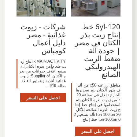
6yl-120 خط
شركات - زيوت
إنتاج زيت بذر
غذائية - مصر
الكتان في مصر
دليل أعمال
| جودة آلة
كومباس
ضغط الزيت
MAIN ACTIVITY:- انتاج زي
الهيدروليكي
ت طعام[من بذره الكتان]. ت
صنيع اعلاف حيوانات من بذر
الصانع
ه الكتان. Supplier of: زيوت
غذائية أغذية ﺯﻳﺗ ﺑﺫﻭﺭ ﺍﻟﻗﻁﻧ
مناطق زراعته 50٪ من أليا
ﺻﺍﻟﺣ ﻟﻟﺃﻛﻟ...
ف بذور الكتان يتم تصديرها
للخارج تدخل فى صناعة 20
احصل على السعر
٪ من زيوت بذرة الكتان يتم
استخدامها فى إنتاج خط إنتا
ج زيت الذرة الصالحة للأكل
20 Ton-100ton/آلة تشحيم 2
0 ton-100ton خط إنتاج
احصل على السعر