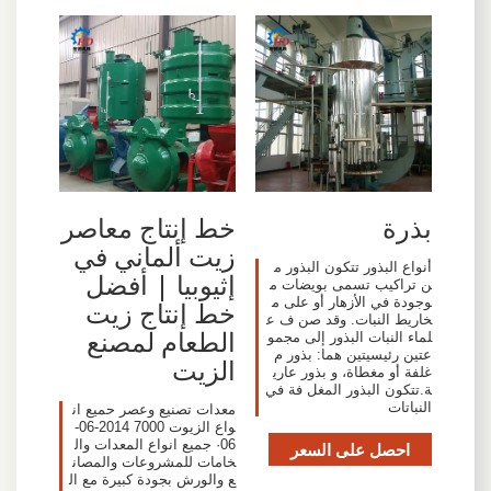
بذرة
خط إنتاج معاصر
زيت ألماني في
أنواع البذور تتكون البذور م
إثيوبيا | أفضل
ن تراكيب تسمى بويضات م
وجودة في الأزهار أو على م
خط إنتاج زيت
خاريط النبات. وقد صن ف ع
الطعام لمصنع
لماء النبات البذور إلى مجمو
عتين رئيسيتين هما: بذور م
الزيت
غلفة أو مغطاة، و بذور عاري
ة.تتكون البذور المغل فة في
النباتات
معدات تصنيع وعصر حميع ان
واع الزيوت 7000 2014-06-
06· جميع انواع المعدات وال
احصل على السعر
خامات للمشروعات والمصان
ع والورش بجودة كبيرة مع ال