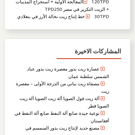
120TPDالمعالجة الأولية + استخراج المذيبات
+ الزيت التكرير في مصر TPD250
30TPD خط إنتاج زيت نخالة الأرز في بنغلادي
المشاركات الاخيرة
عصارة زيت بذور معصرة زيت بذور عباد
الشمس سلطنة عمان
مصفاة زيت نباتي من الدرجة الأولى – معصرة
زيت
آلة زيت فول الصويا آلة زيت الصويا آلة زيت
الصويا قطر
نوعية جيدة صانع آلة النفط صانع آلة النفط في
أفغانستان
مصنع جديد لإنتاج زيت بذور السمسم في