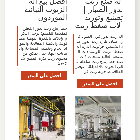
آلة صنع زيت
أفضل بيع آلة
بذور الصبار |
الزيوت النباتية
تصنيع وتوريد
الموردون
آلات ضغط زيت
خط إنتاج زيت بذور القطن ا
لمقدمة للقسم: يرجى التكر
آلة زيت بذور فول الصويا ف
م بإبلاغنا بالقدرة اليومية مط
ي عمان طارد زيت بذور عبا
لوبك والكمية المعالجة والمو
د الشمس جرثومة الذرة آلة
اد الخام وتغطية المساحة وال
ضغط الزيت اللولبية ذات ال
بيانات عنها، حتى يمكن من
سمعة العالية منتجات ذات
محتوى زيت بذرة القطن 16
صله خط إنتاج زيت سلطة ع
٪ -27
الي الجودة 40-100tpd توفير
الطاقة طاحونة زيت فول...
احصل على السعر
احصل على السعر