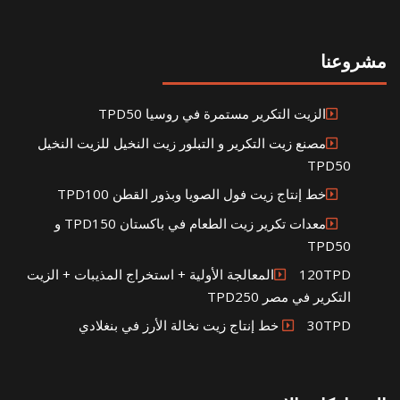
مشروعنا
الزيت التكرير مستمرة في روسيا TPD50
مصنع زيت التكرير و التبلور زيت النخيل للزيت النخيل
TPD50
خط إنتاج زيت فول الصويا وبذور القطن TPD100
معدات تكرير زيت الطعام في باكستان TPD150 و
TPD50
120TPDالمعالجة الأولية + استخراج المذيبات + الزيت
التكرير في مصر TPD250
30TPD خط إنتاج زيت نخالة الأرز في بنغلادي