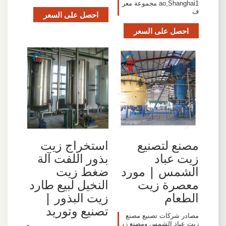
ao,Shanghai1 مجموعة معر
ف
احصل على السعر
احصل على السعر
مصنع لتصنيع
استخراج زيت
زيت عباد
بذور اللفت آلة
الشمس | مورد
ضغط زيت
معصرة زيت
النخيل لبيع طارد
الطعام
زيت البذور |
تصنيع وتوريد
مصادر شركات تصنيع مصنع
زيت عباد الشمس ومصنع زي