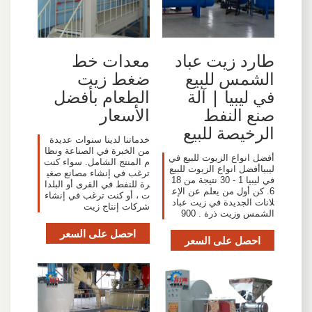
طارد زيت عباد
معدات خط
الشمس للبيع
ضغط زيت
في ليبيا | آلة
الطعام بأفضل
صنع النفط
الأسعار
الرخيصة للبيع
خدماتنا لدينا سنوات عديدة
من الخبرة في الصناعة ونظا
أفضل انواع الزيوت للبيع في
م المنتج الشامل. سواء كنت
ليبياأفضل انواع الزيوت للبيع
ترغب في إنشاء مصانع صغي
في ليبيا 1 - 30 نتيجة من 18
رة للنفط في القرى أو البلدا
6. كن أول من يعلم عن الإع
ت ، أو كنت ترغب في إنشاء
لانات الجديدة في زيت عباد
شركات إنتاج زيت
الشمس وزيت ذرة . 900
احصل على السعر
احصل على السعر