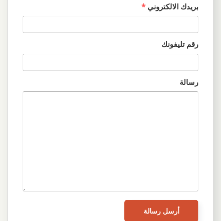
بريدك الالكتروني
*
رقم تليفونك
رسالة