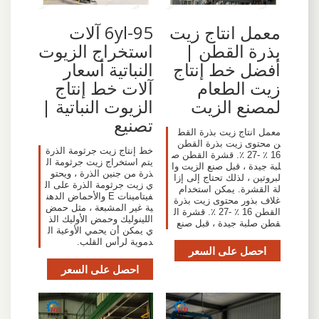
معمل انتاج زيت
6yl-95 آلات
بذرة القطن |
استخراج الزيوت
أفضل خط إنتاج
النباتية أسعار
زيت الطعام
آلات خط إنتاج
لمصنع الزيت
الزيوت النباتية |
تصنيع
معمل انتاج زيت بذرة القط
ن محتوى زيت بذرة القطن
خط إنتاج زيت جرثومة الذرة
16 ٪ -27 ٪. قشرة القطن ص
يتم استخراج زيت جرثومة ال
لبة جيدة ، قبل صنع الزيت وا
ذرة من جنين الذرة ، ويحتو
لبروتين ، لذلك تحتاج إلى إزا
ي زيت جرثومة الذرة على ال
لة القشرة. يمكن استخدام
فيتامينات E والأحماض الدهن
غلاف بذور محتوى زيت بذرة
ية غير المشبعة ، مثل حمض
القطن 16 ٪ -27 ٪. قشرة ال
اللينوليك وحمض الأوليك الذ
قطن صلبة جيدة ، قبل صنع
ي يمكن أن يحمي الأوعية ال
دموية لرأس القلب.
احصل على السعر
احصل على السعر