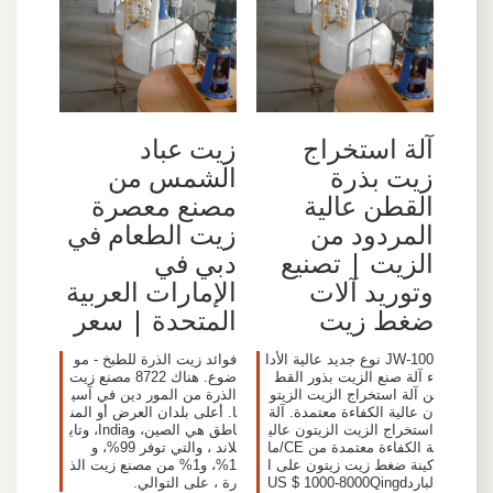
آلة استخراج
زيت عباد
زيت بذرة
الشمس من
القطن عالية
مصنع معصرة
المردود من
زيت الطعام في
الزيت | تصنيع
دبي في
وتوريد آلات
الإمارات العربية
ضغط زيت
المتحدة | سعر
JW-100 نوع جديد عالية الأدا
فوائد زيت الذرة للطبخ - مو
ء آلة صنع الزيت بذور القط
ضوع. هناك 8722 مصنع زيت
ن آلة استخراج الزيت الزيتو
الذرة من المور دين في آسي
ن عالية الكفاءة معتمدة. آلة
ا. أعلى بلدان العرض أو المن
استخراج الزيت الزيتون عالي
اطق هي الصين، وIndia، وتاي
ة الكفاءة معتمدة من CE/ما
لاند ، والتي توفر 99%، و
كينة ضغط زيت زيتون على ا
1%، و1% من مصنع زيت الذ
لباردUS $ 1000-8000Qingd
رة ، على التوالي.