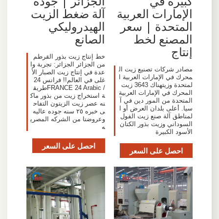
كبيرة في
الجزائر | جودة
الإمارات العربية
آلة ضغط الزيت
المتحدة | سعر
الهيدروليكي
المصنع لخط
الصانع
إنتاج
خط إنتاج زيت بذور القرطم
من الجزائر الجزائر: تجربة وا
مصادر شركات تصنيع زيت ال
عدة في إنتاج زيت الصبار الأ
محرك في الإمارات العربية ا
غلى في العالم!! فرانس 24
لمتحدة وزيتهناك 3643 زيت
/ FRANCE 24 Arabicطريق
المحرك في الإمارات العربية
ة استخراج زيت من بذور ماك
المتحدة من المور دين في آ
نه عصر زيت الزيتون التفاح
سيا. أعلى بلدان العرض أو ا
ى خبره ٢٥ سنه جوده عاليه
لمناطق آلة صنع زيت الفول
وعروضنا من الشركه المصري
السوداني وزيت بذور الكتان
ه
الأسود الكبيرة
احصل على السعر
احصل على السعر