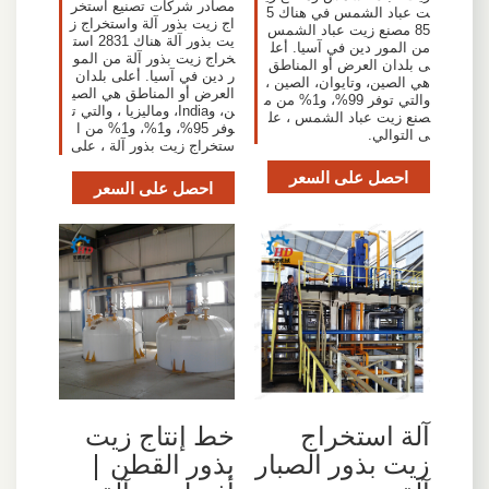
مصادر شركات تصنيع استخر
ت عباد الشمس في هناك 5
اج زيت بذور آلة واستخراج ز
85 مصنع زيت عباد الشمس
يت بذور آلة هناك 2831 است
من المور دين في آسيا. أعل
خراج زيت بذور آلة من المو
ى بلدان العرض أو المناطق
ر دين في آسيا. أعلى بلدان
هي الصين، وتايوان، الصين ،
العرض أو المناطق هي الصي
والتي توفر 99%، و1% من م
ن، وIndia، وماليزيا ، والتي ت
صنع زيت عباد الشمس ، عل
وفر 95%، و1%، و1% من ا
ى التوالي.
ستخراج زيت بذور آلة ، على
احصل على السعر
احصل على السعر
آلة استخراج
خط إنتاج زيت
زيت بذور الصبار
بذور القطن |