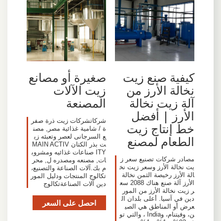
كيفية صنع زيت
صغيرة أو مصانع
نخالة الأرز من
زيت الآلات
آلة زيت نخالة
المصنعة
الأرز | أفضل
شركاتشركات زيت ذرة صفر
خط إنتاج زيت
ة / شامية غذائية مصر, مصن
ع السرجانى لعصر وتعبئه زي
الطعام لمصنع
ت بذر الكتان MAIN ACTIV
ITY صناعات غذائيه ومشروب
مصادر شركات تصنيع سعر ز
ات, مصنعه ومصدره ل, محر
يت نخالة الأرز وسعر زيت نخ
م بك.آلات الصناعة والتصنيع،
الة الأرز رخيصة الثمن نخالة
تكالوج المنتجات ودليل المور
الأرز آلة صنع هناك 2088 سع
دين آلات الصناعةتكالوج
ر زيت نخالة الأرز من المور
دين في آسيا. أعلى بلدان ال
احصل على السعر
عرض أو المناطق هي الصي
ن، وفيتنام، وIndia ، والتي تو