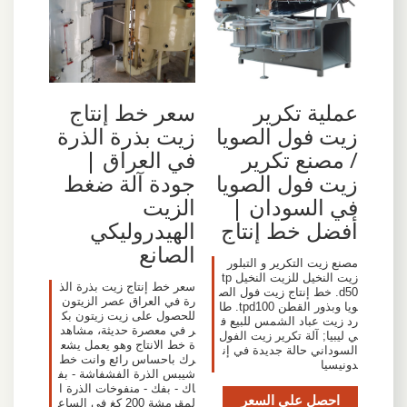
سعر خط إنتاج
عملية تكرير
زيت بذرة الذرة
زيت فول الصويا
في العراق |
/ مصنع تكرير
جودة آلة ضغط
زيت فول الصويا
الزيت
في السودان |
الهيدروليكي
أفضل خط إنتاج
الصانع
مصنع زيت التكرير و التبلور
زيت النخيل للزيت النخيل tp
سعر خط إنتاج زيت بذرة الذ
d50. خط إنتاج زيت فول الص
رة في العراق عصر الزيتون
ويا وبذور القطن tpd100. طا
للحصول على زيت زيتون بك
رد زيت عباد الشمس للبيع ف
ر في معصرة حديثة، مشاهد
ي ليبيا; آلة تكرير زيت الفول
ة خط الانتاج وهو يعمل يشع
السوداني حالة جديدة في إن
رك باحساس رائع وانت خط
دونيسيا
شيبس الذرة الفشفاشة - بف
اك - بفك - منفوخات الذرة ا
احصل على السعر
لمقرمشة 200 كغ في الساع