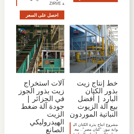
ة ZIRVE
احصل على السعر
خط إنتاج زيت
آلات استخراج
بذور الكتان
زيت بذور الجوز
البارد | أفضل
في الجزائر |
بيع آلة الزيوت
جودة آلة ضغط
النباتية الموردون
الزيت
الهيدروليكي
مشروع انتاج بذرة الكتان الب
الصانع
وابة نيوز: "كتان مصر".. مح