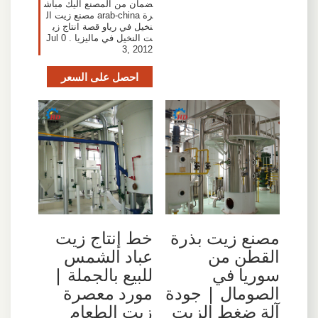
ضمان من المصنع اليك مباش
رة arab-china مصنع زيت ال
نخيل في رياو قصة انتاج زي
ت النخيل في ماليزيا . Jul 0
3, 2012
احصل على السعر
مصنع زيت بذرة
خط إنتاج زيت
القطن من
عباد الشمس
سوريا في
للبيع بالجملة |
الصومال | جودة
مورد معصرة
آلة ضغط الزيت
زيت الطعام