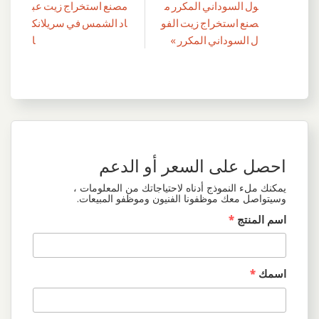
تصفّح
ول السوداني المكرر م
مصنع استخراج زيت عب
المقالات
صنع استخراج زيت الفو
اد الشمس في سريلانك
ل السوداني المكرر »
ا
احصل على السعر أو الدعم
يمكنك ملء النموذج أدناه لاحتياجاتك من المعلومات ،
وسيتواصل معك موظفونا الفنيون وموظفو المبيعات.
اسم المنتج
*
اسمك
*