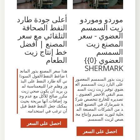
موردو وموردو
أعلى جودة طارد
زيت السمسم
النفط الصحافة
العضوي - سعر
التلقائي مع سعر
المصنع زيت
المصنع | أفضل
السمسم
خط إنتاج زيت
العضوي {0}}
الطعام
SHERMARK
هذا سعر المصنع بذور المانج
ا ضاغط النفط/الفول السودا
زيت بذور السمسم المعصور
ني آلة طارد النفط على البذ
على البارد زيت السمسم الع
ور وهلم جرا للبيعمناسبة لم
ضوي توفير زيت زيت السم
ن يريد أن يكون صحي زيت
سم النقي الأخضر العضوي ،
مكرر صالح للأكل مع عدم وج
تصديره للخارج.تتخصص شرك
ود إضافات.أنها مريحة بحيث
ة شيرمارك في التصنيع للعدي
يمكنك جعل النفط فقط قبل
د من الشركات المصنعة الم
أن ترغب في استخدامه.
حلية لتوريد تصميم وإنتاج مخ
صص لزيت السمسم.
احصل على السعر
احصل على السعر