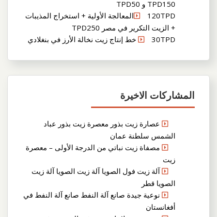
TPD150 و TPD50
120TPDالمعالجة الأولية + استخراج المذيبات
+ الزيت التكرير في مصر TPD250
30TPD خط إنتاج زيت نخالة الأرز في بنغلادي
المشاركات الاخيرة
عصارة زيت بذور معصرة زيت بذور عباد
الشمس سلطنة عمان
مصفاة زيت نباتي من الدرجة الأولى – معصرة
زيت
آلة زيت فول الصويا آلة زيت الصويا آلة زيت
الصويا قطر
نوعية جيدة صانع آلة النفط صانع آلة النفط في
أفغانستان