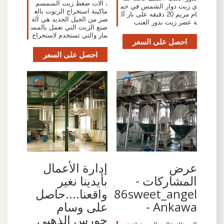
، آلات ضغط زيت السمسم
ي زيت دوار الشمس في حم
ماكينة استخراج الزيوت بالع
ام مريم 20 دقيقه على نار آل
صر من الجيل الجديد هي آلة
ة عصر زيت بذور العنب
صنع الزيت التي تعمل بالمس
مار والتي تستخدم لاستخراج
احصل على السعر
احصل على السعر
عرض
إدارة الأعمال
المشاركات -
بأيدينا نغير
86sweet_angel
واقعنا....حاصل
- Ankawa
على وسام
حورس الذهبى