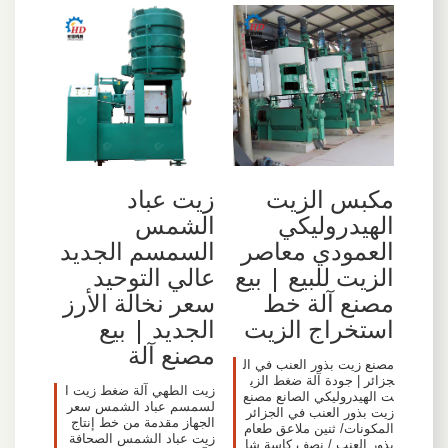
مكبس الزيت
زيت عباد
الهيدروليكي
الشمس
العمودي معاصر
السمسم الجديد
الزيت للبيع | بيع
عالي التوحيد
مصنع آلة خط
سعر نخالة الأرز
استخراج الزيت
الجديد | بيع
مصنع آلة
مصنع زيت بذور العنب في ال
جزائر | جودة آلة ضغط الزي
زيت الطهي آلة ضغط زيت ا
ت الهيدروليكي الصانع مصنع
لسمسم عباد الشمس سعر
زيت بذور العنب في الجزائر
الجهاز مقدمة من خط إنتاج
المكونات/ ثنين ملاعق طعام
زيت عباد الشمس الصحافة
بذور العنب / نصف كاسة شا