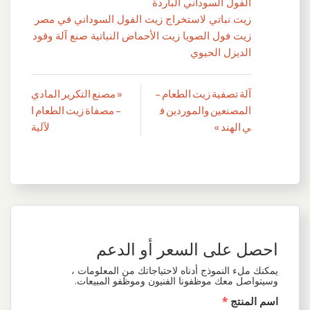
الفول السوداني الباردة
زيت نباتي لاستخراج زيت الفول السوداني في مصر
زيت فول الصويا زيت الأحماض النباتية صنع آلة وقود
الديزل الحيوي
آلة تصفية زيت الطعام –
« مصنع التكرير المادي
تصفّح
المصنعين والموردين ف
– مصفاة زيت الطعام ا
المقالات
ي الهند »
لآلية
احصل على السعر أو الدعم
يمكنك ملء النموذج أدناه لاحتياجاتك من المعلومات ،
وسيتواصل معك موظفونا الفنيون وموظفو المبيعات.
اسم المنتج
*