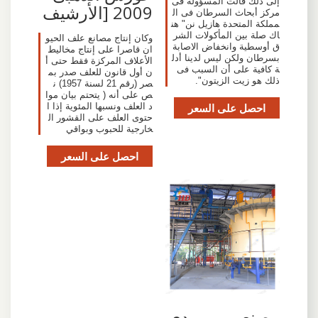
إلى ذلك قالت المسؤولة فى
2009 [الأرشيف
مركز أبحاث السرطان فى ال
مملكة المتحدة هازيل نن" هن
اك صلة بين المأكولات الشر
وكان إنتاج مصانع علف الحيو
ق أوسطية وانخفاض الاصابة
ان قاصرا على إنتاج مخاليط
بسرطان ولكن ليس لدينا أدل
الأعلاف المركزة فقط حتى أ
ة كافية على أن السبب فى
ن أول قانون للعلف صدر بم
ذلك هو زيت الزيتون".
صر (رقم 21 لسنة 1957) ن
ص على أنه ( يتحتم بيان موا
احصل على السعر
د العلف ونسبها المئوية إذا ا
حتوى العلف على القشور ال
خارجية للحبوب وبواقي
احصل على السعر
مصنعي وموردي