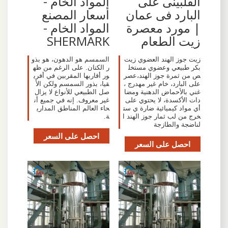
الفلبينى على
المواد الخام -
البارد فى عمان
أسعار المصنع
| مورد معصرة
المواد الخام -
زيت الطعام
SHERMARK
زيت جوز الهند العضوي زيت
السمسم هو الدهون، هو بذو
بكر طبيعي وعضوي مستخل
ر الكتان. على الرغم من ظه
ص من ثمرة جوز الهند،عصر
ور أقاربها المقربين في أفري
على البارد، خام غير مهدرج ،
قيا، بذور السمسم ولكن الأ
غني بالأحماض الدهنية ومضا
صل الطبيعي للأنواع لا يزال
دات الأكسدة، لا يحتوي على
غير معروف. إنه في جميع أن
أي مواد كيميائية ضارة ي ست
حاء العالم المناطق المداري
خرج من لب ثمار جوز الهند ا
ة.
لناضجة والطازجة
احصل على السعر
احصل على السعر