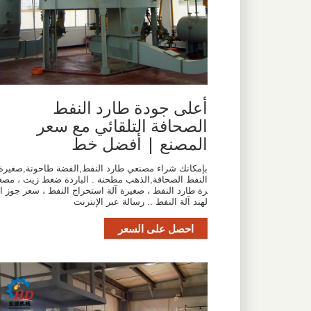
أعلى جودة طارد النفط
الصحافة التلقائي مع سعر
المصنع | أفضل خط
بإمكانك شراء مصنعي طارد النفط,الفضة طاحونة,صغيرة
النفط الصحافة,الذهب مطحنة . الباردة ضغط زيت ، مصغ
رة طارد النفط ، صغيرة آلة استخراج النفط ، سعر جوز ا
لهند آلة النفط .. رسالة عبر الإنترنت
احصل على السعر