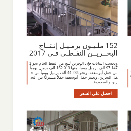
152 ملـيـون برمـيـل إنـتــاج
البحــريــن النفـطـي فـي 2017
وبحسب البيانات فإن البحرين تُنتج من النفط الخام نحو 1
97.147 ألف برميل يومياً، منها 152.913 ألف برميل يومياً
من حقل أبوسعفة، ونحو 44.234 ألف برميل يومياً من ح
قل البحرين، ويعتبر حقل أبوسعفة حقلاً مشتركًا بين البح
رين والسعودية
احصل على السعر