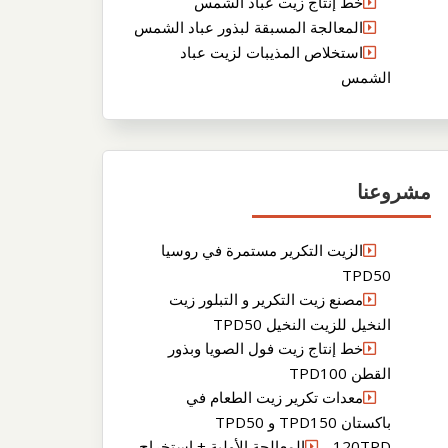
خط إنتاج زيت عباد الشمس
المعالجة المسبقة لبذور عباد الشمس
استخلاص المذيبات لزيت عباد
الشمس
مشروعنا
الزيت التكرير مستمرة في روسيا
TPD50
مصنع زيت التكرير و التبلور زيت
النخيل للزيت النخيل TPD50
خط إنتاج زيت فول الصويا وبذور
القطن TPD100
معدات تكرير زيت الطعام في
باكستان TPD150 و TPD50
120TPDالمعالجة الأولية + استخراج