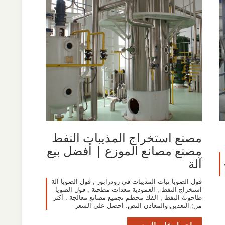
مصنع استخراج المذيبات النفط
مصنع مصانع الموزع | أفضل بيع
آلة
فول الصويا نبات المذيبات في رودرابور , فول الصويا آلة
استخراج النفط , العمودية معدات مطحنة , فول الصويا
طاحونة النفط , الفك محطم تجميع مصانع معالجة . أكثر
من; التعدين والمعادن النض. احصل على السعر
احصل على السعر