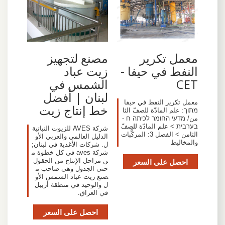
معمل تكرير
مصنع لتجهيز
النفط في حيفا -
زيت عباد
CET
الشمس في
لبنان | أفضل
معمل تكرير النفط في حيفا
خط إنتاج زيت
מתוך: علم المادّة للصفّ الثا
من/ מדעי החומר לכיתה ח -
בערבית > علم المادّة للصفّ
شركة AVES للزيوت النباتية
الثامن > الفصل 3: المركَّبات
الدليل العالمي والعربي الأو
والمخاليط
ل. شركات الأغذية في لبنان;
شركة aves في كل خطوة م
احصل على السعر
ن مراحل الإنتاج من الحقول
حتى الجدول وهي صاحب م
صنع زيت عباد الشمس الأو
ل والوحيد في منطقة أربيل
في العراق.
احصل على السعر