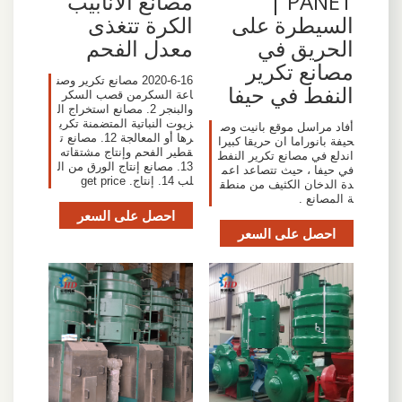
PANET |
مصانع الأنابيب
السيطرة على
الكرة تتغذى
الحريق في
معدل الفحم
مصانع تكرير
2020-6-16 مصانع تكرير وصن
النفط في حيفا
اعة السكرمن قصب السكر
والبنجر 2. مصانع استخراج ال
زيوت النباتية المتضمنة تكري
أفاد مراسل موقع بانيت وص
رها أو المعالجة 12. مصانع ت
حيفة بانوراما ان حريقا كبيرا
قطير الفحم وإنتاج مشتقاته
اندلع في مصانع تكرير النفط
13. مصانع إنتاج الورق من ال
في حيفا ، حيث تتصاعد اعم
لب 14. إنتاج. get price
دة الدخان الكثيف من منطق
ة المصانع .
احصل على السعر
احصل على السعر