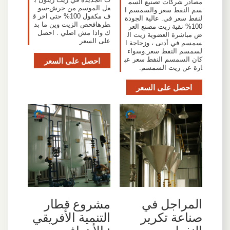
مصادر شركات تصنيع السم
عل الموسم من جرش-سو
سم النفط سعر والسمسم ا
ف مكفول 100% حتى اخر ق
لنفط سعر في. عالية الجودة
طرهافحص الزيت وين ما بد
100% نقية زيت مصنع العر
ك واذا مش اصلي . احصل
ض مباشرة العضوية زيت ال
على السعر
سمسم في أدنى ، وزجاجة ا
لسمسم النفط سعر.وسواء
كان السمسم النفط سعر عب
احصل على السعر
ارة عن زيت السمسم.
احصل على السعر
المراجل في
مشروع قطار
صناعة تكرير
التنمية الأفريقي