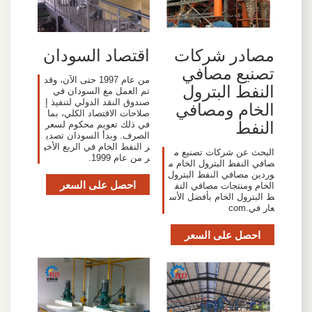
مصادر شركات
اقتصاد السودان
تصنيع مصافي
من عام 1997 حتى الآن، وقد
النفط البترول
تم العمل مع السودان في
صندوق النقد الدولي لتنفيذ إ
الخام ومصافي
صلاحات الاقتصاد الكلي، بما
النفط
في ذلك تعويم محكوم لسعر
الصرف. وبدأ السودان تصدي
ر النفط الخام في الربع الأخي
البحث عن شركات تصنيع م
ر من عام 1999.
صافي النفط البترول الخام م
وردين مصافي النفط البترول
احصل على السعر
الخام ومنتجات مصافي النف
ط البترول الخام بأفضل الأس
عار في.com
احصل على السعر