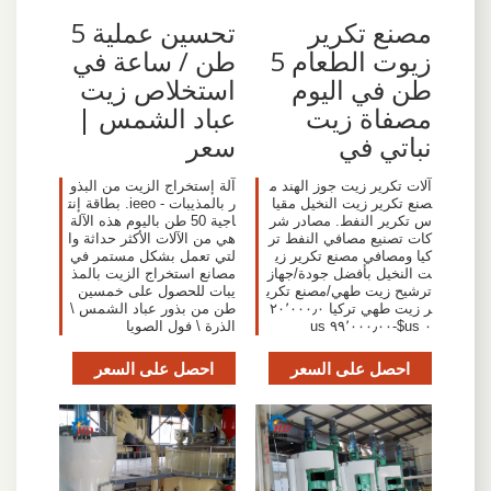
مصنع تكرير
تحسين عملية 5
زيوت الطعام 5
طن / ساعة في
طن في اليوم
استخلاص زيت
مصفاة زيت
عباد الشمس |
نباتي في
سعر
آلات تكرير زيت جوز الهند م
آلة إستخراج الزيت من البذو
صنع تكرير زيت النخيل مقيا
ر بالمذيبات - ieeo. بطاقة إنت
س تكرير النفط. مصادر شر
اجية 50 طن باليوم هذه الآلة
كات تصنيع مصافي النفط تر
هي من الآلات الأكثر حداثة وا
كيا ومصافي مصنع تكرير زي
لتي تعمل بشكل مستمر في
ت النخيل بأفضل جودة/جهاز
مصانع استخراج الزيت بالمذ
ترشيح زيت طهي/مصنع تكري
يبات للحصول على خمسين
ر زيت طهي تركيا ٢٠٬٠٠٠٫٠
طن من بذور عباد الشمس \
٠ us$-٩٩٬٠٠٠٫٠٠ us
الذرة \ فول الصويا
احصل على السعر
احصل على السعر