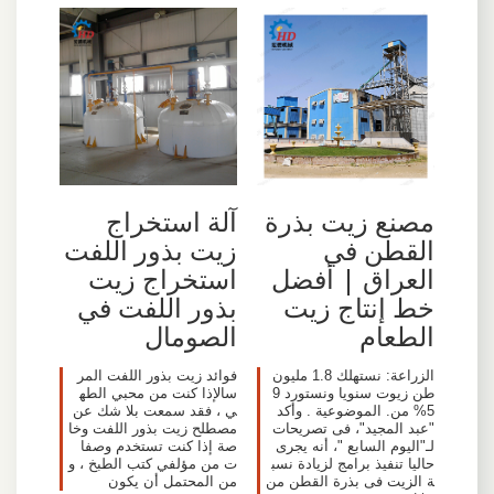
مصنع زيت بذرة
آلة استخراج
القطن في
زيت بذور اللفت
العراق | أفضل
استخراج زيت
خط إنتاج زيت
بذور اللفت في
الطعام
الصومال
الزراعة: نستهلك 1.8 مليون
فوائد زيت بذور اللفت المر
طن زيوت سنويا ونستورد 9
سالإذا كنت من محبي الطه
5% من. الموضوعية . وأكد
ي ، فقد سمعت بلا شك عن
"عبد المجيد"، فى تصريحات
مصطلح زيت بذور اللفت وخا
لـ"اليوم السابع "، أنه يجرى
صة إذا كنت تستخدم وصفا
حاليا تنفيذ برامج لزيادة نسب
ت من مؤلفي كتب الطبخ ، و
ة الزيت فى بذرة القطن من
من المحتمل أن يكون