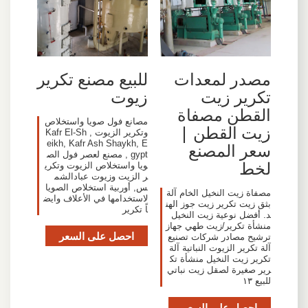
مصدر لمعدات
للبيع مصنع تكرير
تكرير زيت
زيوت
القطن مصفاة
مصانع فول صويا واستخلاص
زيت القطن |
وتكرير الزيوت , Kafr El-Sh
eikh, Kafr Ash Shaykh, E
سعر المصنع
gypt , مصنع لعصر فول الص
لخط
ويا واستخلاص الزيوت وتكري
ر الزيت وزيوت عبادالشم
س, أوربية استخلاص الصويا
مصفاة زيت النخيل الخام آلة
لاستخدامها في الأعلاف وايض
بثق زيت تكرير زيت جوز الهن
اً تكرير
د. أفضل نوعية زيت النخيل
منشأة تكرير/زيت طهي جهاز
احصل على السعر
ترشيح مصادر شركات تصنيع
آلة تكرير الزيوت النباتية آلة
تكرير زيت النخيل منشأة تك
رير صغيرة لصقل زيت نباتي
للبيع ١٣
احصل على السعر