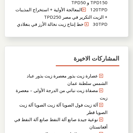
TPD150 و TPD50
120TPDالمعالجة الأولية + استخراج المذيبات
+ الزيت التكرير في مصر TPD250
30TPD خط إنتاج زيت نخالة الأرز في بنغلادي
المشاركات الاخيرة
عصارة زيت بذور معصرة زيت بذور عباد
الشمس سلطنة عمان
مصفاة زيت نباتي من الدرجة الأولى – معصرة
زيت
آلة زيت فول الصويا آلة زيت الصويا آلة زيت
الصويا قطر
نوعية جيدة صانع آلة النفط صانع آلة النفط في
أفغانستان