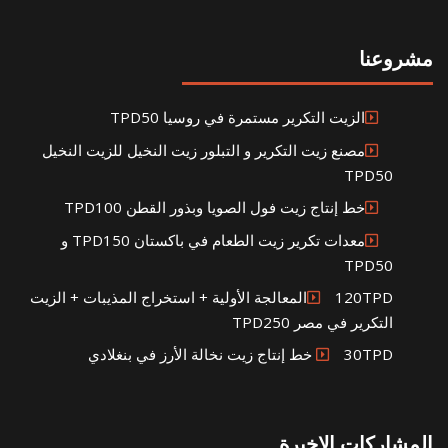
مشروعنا
الزيت التكرير مستمرة في روسيا TPD50
مصنع زيت التكرير و التبلور زيت النخيل للزيت النخيل
TPD50
خط إنتاج زيت فول الصويا وبذور القطن TPD100
معدات تكرير زيت الطعام في باكستان TPD150 و
TPD50
120TPDالمعالجة الأولية + استخراج المذيبات + الزيت
التكرير في مصر TPD250
30TPD خط إنتاج زيت نخالة الأرز في بنغلادي
المشاركات الاخيرة