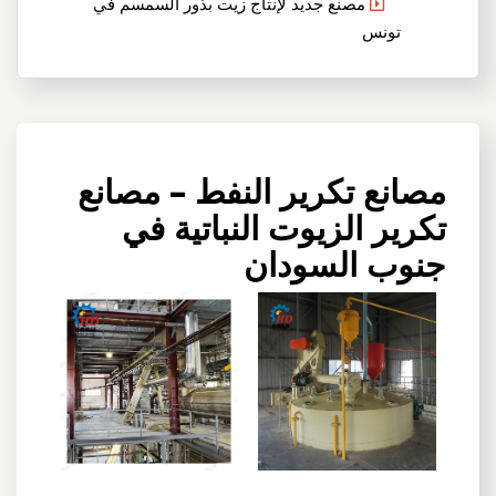
مصنع جديد لإنتاج زيت بذور السمسم في
تونس
مصانع تكرير النفط – مصانع
تكرير الزيوت النباتية في
جنوب السودان