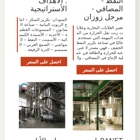
النفط -
: الأهداف
المصافي -
الأستراتيجية
مرجل زوزان
السودان: تكرير السكر – انتا
ج الزيوت النباتية – صناعة ال
تعتبر الغلايات البخارية وغلايا
صابون – المنسوجات القطني
ت زيت نقل الحرارة من الم
ة – الأحذية – الأسمدة الكيمي
عدات المهمة التي تستخدم
ائية – الأسمنت – النفط – ال
غالبًا في صناعة تكرير النفط
مواشي – الصمغ العربي – ال
الخفيف ، فهي مصدر لا غنى
سمسم – الذرة الرفيعة .
عنه للحرارة والطاقة في عم
لية الإنتاج في المصافي ، ولا
احصل على السعر
احصل على السعر