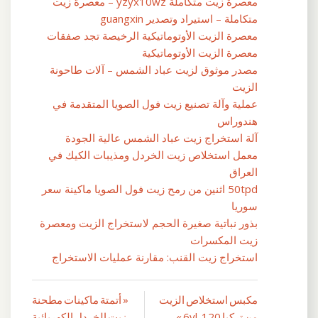
معصرة زيت متكاملة yzyx10wz – معصرة زيت
متكاملة – استيراد وتصدير guangxin
معصرة الزيت الأوتوماتيكية الرخيصة تجد صفقات
معصرة الزيت الأوتوماتيكية
مصدر موثوق لزيت عباد الشمس – آلات طاحونة
الزيت
عملية وآلة تصنيع زيت فول الصويا المتقدمة في
هندوراس
آلة استخراج زيت عباد الشمس عالية الجودة
معمل استخلاص زيت الخردل ومذيبات الكيك في
العراق
50tpd اثنين من رمح زيت فول الصويا ماكينة سعر
سوريا
بذور نباتية صغيرة الحجم لاستخراج الزيت ومعصرة
زيت المكسرات
استخراج زيت القنب: مقارنة عمليات الاستخراج
مكبس استخلاص الزيت
« أتمتة ماكينات مطحنة
تصفّح
من تركيا 6yl-120 »
زيت الخردل الكهربائية