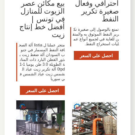
احترافي وفعال
بيع مكائن عصر
صغيرة تكرير
الزيوت للمنازل
النفط
في تونس |
أفضل خط إنتاج
تمتع بالوصول إلى صغيرة تك
زيت
رير النفط الموثوق به والمتق
ن للغاية في لجميع أنواع عم
ليات استخراج النفط.
متجر عملنا ل listia آلة الصح
افة النفط المسمار في جنو
احصل على السعر
ب السودان آلة ضغط زيت ب
ذور القطن البارد ذات المتان
ة الطويلة 3.0 طن يوميا 1-1
0tpd آلة تكرير زيت عباد ال
شمس زيت عباد الشمس ف
ي سوريا
احصل على السعر