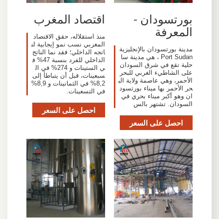
بورتسودان -
اقتصاد المغرب
المعرفة
منذ استقلاله، حقق الاقتصاد
المغربي نسب نمو إيجابية لن
مدينة بورتسودان بالإنجليزية
اتجه الداخلي؛ فقد نما الناتج
Port Sudan ، هي مدينة سا
الداخلي للفرد بنسبة 47% ف
حلية تقع في شرق السودان
ي الستينات و 274% في ال
على الشاطيء الغربي للبحر
سبعينات، قبل أن يتباطأ إلى
الأحمر، وهي عاصمة ولاية الب
8,2% في الثمانينات و 8,9%
حر الأحمر بها ميناء بورتسود
في التسعينات.
ان وهو أكبر ميناء بحري في
السودان. تشتهر بالس
احصل على السعر
احصل على السعر