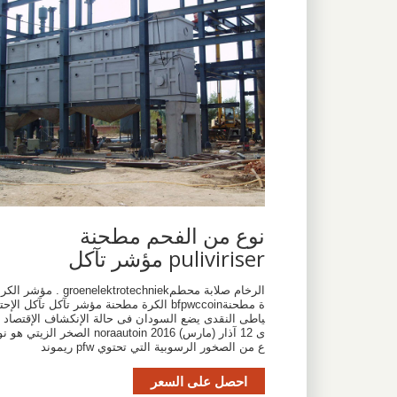
نوع من الفحم مطحنة
puliviriser مؤشر تآكل
الرخام صلابة محطمgroenelektrotechniek . مؤشر الكر
ة مطحنةbfpwccoin الكرة مطحنة مؤشر تآكل تآكل الإحت
ياطى النقدى يضع السودان فى حالة الإنكشاف الإقتصاد
ى 12 آذار (مارس) 2016 noraautoin الصخر الزيتي هو ن
ع من الصخور الرسوبية التي تحتوي pfw ريموند
احصل على السعر