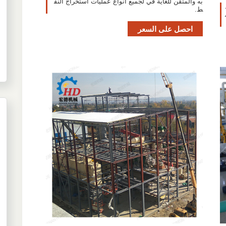
به والمتقن للغاية في لجميع أنواع عمليات استخراج النف
ط.
احصل على السعر