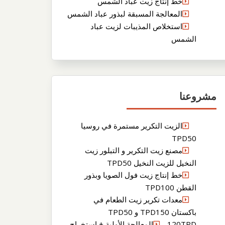
خط إنتاج زيت عباد الشمس
المعالجة المسبقة لبذور عباد الشمس
استخلاص المذيبات لزيت عباد
الشمس
مشروعنا
الزيت التكرير مستمرة في روسيا
TPD50
مصنع زيت التكرير و التبلور زيت
النخيل للزيت النخيل TPD50
خط إنتاج زيت فول الصويا وبذور
القطن TPD100
معدات تكرير زيت الطعام في
باكستان TPD150 و TPD50
120TPDالمعالجة الأولية + استخراج