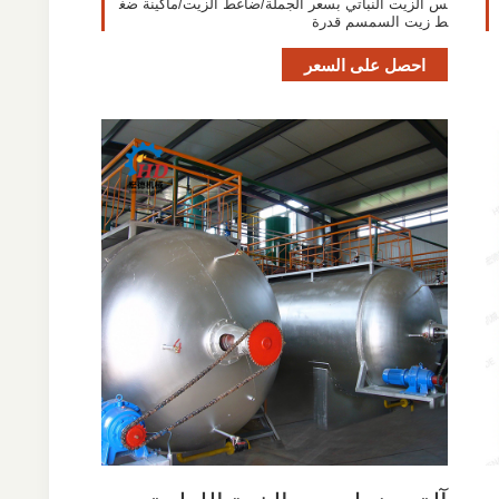
س الزيت النباتي بسعر الجملة/ضاغط الزيت/ماكينة ضغ
ط زيت السمسم قدرة
احصل على السعر