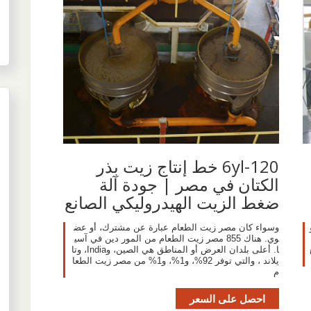
6yl-120 خط إنتاج زيت بذر
الكتان في مصر | جودة آلة
ضغط الزيت الهيدروليكي الصانع
وسواء كان مصر زيت الطعام عبارة عن مشترك، أو عض
وي. هناك 855 مصر زيت الطعام من المور دين في آسي
ا. أعلى بلدان العرض أو المناطق هي الصين، وIndia، وتا
يلاند ، والتي توفر 92%، و1%، و1% من مصر زيت الطعا
م
احصل على السعر