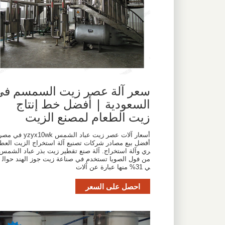
سعر آلة عصر زيت السمسم في
السعودية | أفضل خط إنتاج
زيت الطعام لمصنع الزيت
أسعار آلات عصر زيت عباد الشمس yzyx10wk في م
أفضل بيع مصادر شركات تصنيع آلة استخراج الزيت العط
ري وآلة استخراج. آلة صنع تقطير زيت بذر عباد الشمس
من فول الصويا تستخدم في صناعة زيت جوز الهند حوال
ي 31% منها عبارة عن آلات
احصل على السعر