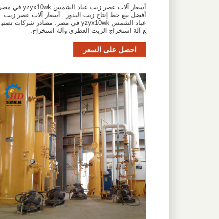
أسعار آلات عصر زيت عباد الشمس yzyx10wk في م
أفضل بيع خط إنتاج زيت البذور . أسعار آلات عصر زيت
عباد الشمس yzyx10wk في مصر. مصادر شركات تصني
ع آلة استخراج الزيت العطري وآلة استخراج.
احصل على السعر