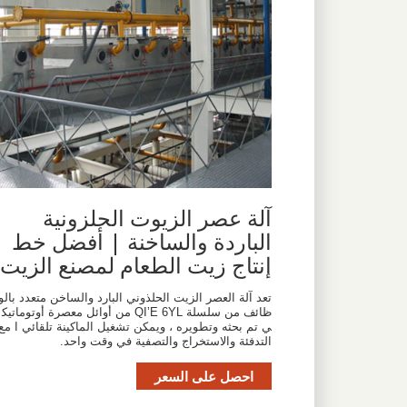
آلة عصر الزيوت الحلزونية
الباردة والساخنة | أفضل خط
إنتاج زيت الطعام لمصنع الزيت
تعد آلة العصر الزيت الحلذوني البارد والساخن متعدد بالو
ظائف من سلسلة QI’E 6YL من أوائل معصرة أوتوماتيك
ي تم بحثه وتطويره ، ويمكن تشغيل الماكينة تلقائي ا مع
التدفئة والاستخراج والتصفية في وقت واحد.
احصل على السعر