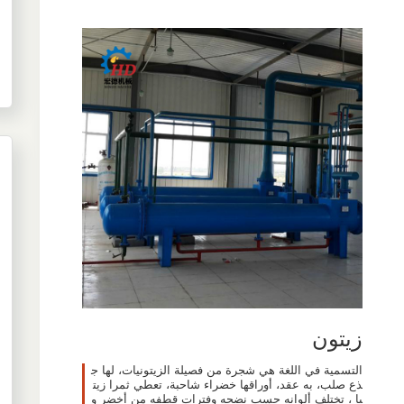
زيتون
التسمية في اللغة هي شجرة من فصيلة الزيتونيات، لها ج
ذع صلب، به عقد، أوراقها خضراء شاحبة، تعطي ثمرا زيت
يا ، تختلف ألوانه حسب نضجه وفترات قطفه من أخضر و