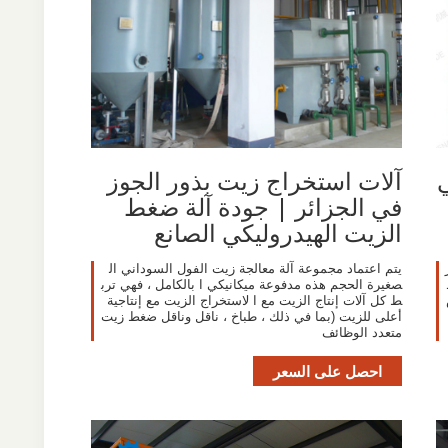
آلات استخراج زيت بذور الجوز
في الجزائر | جودة آلة ضغط
الزيت الهيدروليكي الصانع
صر
يتم اعتماد مجموعة آلة معالجة زيت الفول السوداني ال
صغيرة الحجم هذه مدفوعة ميكانيكي ا بالكامل ، فهي ترب
ط كل آلات إنتاج الزيت مع ا لاستخراج الزيت مع إنتاجية
أعلى للزيت (بما في ذلك ، طباخ ، ناقل وناقل ضغط زيت
متعدد الوظائف
احصل على السعر