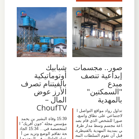
صور.. مجسمات
شبابيك
إبداعية تنصف
أوتوماتيكية
مبدع
بالفيتنام تصرف
"السمكتين"
الأرز عوض
بالمهدية
المال –
ChoufTV
تداول رواد مواقع التواصل ا
لاجتماعي على نطاق واسع،
15:39 وفاة البشير بن يحمد
صورا للشخص الذي قام بصن
مؤسس مجلة “جون أفريك” ا
اعة مجسم وسط مدار طرق
لمتخصصة في… 15:34 الجائ
ي بمدينة المهدية بالقنيطرة،
حة تفاقم الوضع وتزيد من أ
قبل أن تقوم السلطات المح
عداد العاطلين في المجتمع ا