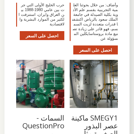
وأضاف: من خلال بحوثنا العل
حرب الخليج الأولى التي جر
مية التجريبية بقسم علم الأد
ت بين عامي 1980-1988 بي
وية بكلية الصيدلة في جامعة
ن العراق وايران، استنزفت ا
الملك سعود بالرياض اكتشفن
لكثير من الموارد البشرية وا
ا قدرات متعددة لزيت السم
لاقتصادية
سم، فهو قادر على زيادة تص
نيع مادة بروستاسايكلين الم
احصل على السعر
سؤولة عن
احصل على السعر
SMEGY1 ماكينة
السمات -
عصر البذور
QuestionPro
الصغيرة مثل