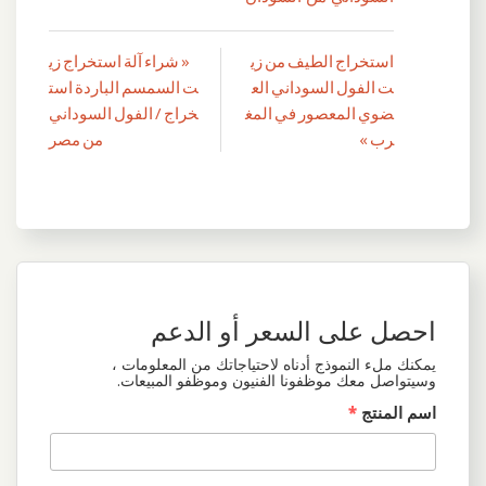
استخراج الطيف من زي
« شراء آلة استخراج زي
تصفّح
ت الفول السوداني الع
ت السمسم الباردة است
المقالات
ضوي المعصور في المغ
خراج / الفول السوداني
رب »
من مصر
احصل على السعر أو الدعم
يمكنك ملء النموذج أدناه لاحتياجاتك من المعلومات ،
وسيتواصل معك موظفونا الفنيون وموظفو المبيعات.
اسم المنتج
*