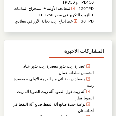
TPD150 و TPD50
120TPDالمعالجة الأولية + استخراج المذيبات
+ الزيت التكرير في مصر TPD250
30TPD خط إنتاج زيت نخالة الأرز في بنغلادي
المشاركات الاخيرة
عصارة زيت بذور معصرة زيت بذور عباد
الشمس سلطنة عمان
مصفاة زيت نباتي من الدرجة الأولى – معصرة
زيت
آلة زيت فول الصويا آلة زيت الصويا آلة زيت
الصويا قطر
نوعية جيدة صانع آلة النفط صانع آلة النفط في
أفغانستان