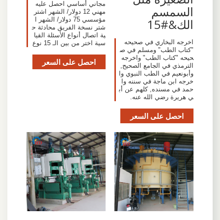
مجاني أساسي احصل عليه
السمسم
مهني 12 دولار/ الشهر اشتر
مؤسسي 75 دولار/ الشهر ا
الك&#15
شتر نسخة الفريق محادثة ح
ية اتصال أنواع الأسئلة القيا
اخرجه البخاري في صحيحه
سية اختر من بين الـ 15 نوع
"كتاب الطب" ومسلم في ص
حيحه "كتاب الطب" واخرجه
احصل على السعر
الترمذي في الجامع الصحيح,
وأبونعيم في الطب النبوي وا
خرجه ابن ماجة في سننه وا
حمد في مسنده, كلهم عن أب
ي هريرة رضي الله عنه.
احصل على السعر