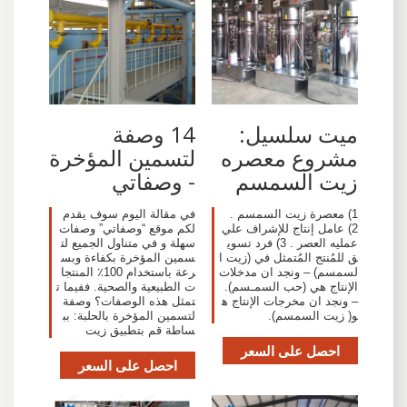
ميت سلسيل:
14 وصفة
مشروع معصره
لتسمين المؤخرة
زيت السمسم
- وصفاتي
1) معصرة زيت السمسم .
في مقالة اليوم سوف يقدم
2) عامل إنتاج للإشراف علي
لكم موقع “وصفاتي” وصفات
عمليه العصر . 3) فرد تسوي
سهلة و في متناول الجميع لت
ق للمُنتج المُتمثل في (زيت ا
سمين المؤخرة بكفاءة وبس
لسمسم) – ونجد ان مدخلات
رعة باستخدام 100٪ المنتجا
الإنتاج هي (حب السمـسم).
ت الطبيعية والصحية. ففيما ت
– ونجد ان مخرجات الإنتاج ه
تمثل هذه الوصفات؟ وصفة
و( زيت السمسم).
لتسمين المؤخرة بالحلبة: بب
ساطة قم بتطبيق زيت
احصل على السعر
احصل على السعر