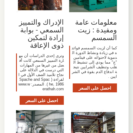
معلومات عامة
الإدراك والتمييز
ومفيدة : زيت
السمعي - بوابة
السمسم
إرادة لتمكين
ذوى الإعاقة
كما أن لزيت السمسم فوائد
ه في زيادة ونشاط الدورة ال
وترى إحدى الدراسات أن مه
دموية لاحتوائه على فيتامين
ارة التمييز السمعي كانت أف
"ج" مما يودي إلى تنشيط ال
ضل من غيرها من المهارات
قلب وتنظيف الشرايين نتيج
التي درست في الدلالة على
ة اندفاع الدم بقوة في الشر
نجاح تلاميذ الصف الأول في ا
ايين .
لقراءة ( Spache and Spac
he, 1986 ). المصدر: www.w
احصل على السعر
erathah.com
احصل على السعر