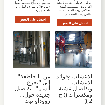
منزلياً: الادوات اللازمة لاستخ
سموم من نواح مختلفة سوا
لاص زيت السمسم: كيفية ا
ء من خلال الهواء والماء وال
ستخلاص زيت السمسم: خ
طعام وغيره.
صائص زيت السمسم
احصل على السعر
احصل على السعر
الاعشاب وفوائد
من "الخاطفة"
الاعشاب
إلى "تجرع
وتفاصيل عشبة
السم".. تفاصيل
ومكسرات (( ج
جديدة حول...|
2 ))
رووداو.نيت