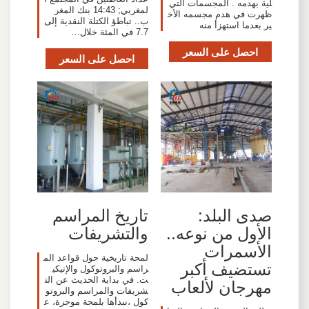
لية بهدمه . المجسمات التي
لمغربي; 14:43 بنك المغر
ظهرت في هدم مجسمه الأخ
ب.. تباطؤ الكتلة النقدية إلى
ير بعدما استهزأ منه
7.7 في المئة خلال…
احصل على السعر
احصل على السعر
صدى البلد:
تاريخ المراسم
الأول من نوعه..
والتشريفات
الأسمرات
لمحة تاريخية حول قواعد الم
تستضيف أكبر
راسم والبروتوكول والإتيكي
ت. في بداية الحديث عن الت
مهرجان لألعاب
شريفات والمراسم والبروتو
كول ،نبدأها بلمحة موجزة، ع