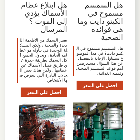
هل السمسم
هل ابتلاع عظام
مسموح في
الأسماك يؤدي
الكيتو دايت وما
إلى الموت ؟ |
هى فوائده
المرسال
الصحية
يعتبر السمك من الأطعمة الل
ذيذة والصحية ، ولكن المشك
هل السمسم مسموح في ال
لة الوحيدة في تناوله هو عظ
كيتو دايت؟ في هذا الموضو
امه الحادة ، ويحاول الجميع أ
ع سنتناول الإجابة بالتفصيل
كل السمك بطريقة حذرة ع
عن هذا السؤال مستعرضين
ن طريق فصل الأسماك عن
أهم فوائد السمسم الصحية،
عظامها ، ولكن هناك بعض ال
وقيمته الغذائية.
حالات النادرة التي يتعرض في
ها الأشخاص
احصل على السعر
احصل على السعر