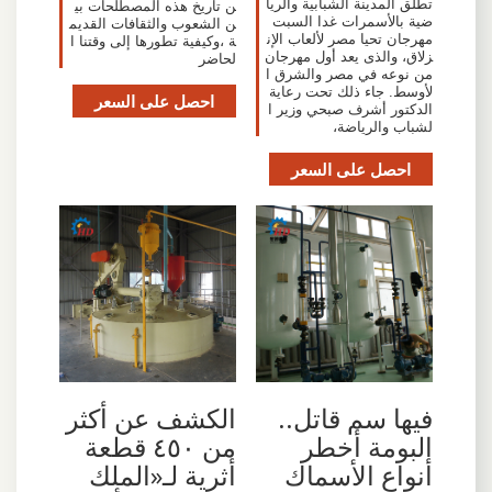
تطلق المدينة الشبابية والريا
ن تاريخ هذه المصطلحات بي
ضية بالأسمرات غدا السبت
ن الشعوب والثقافات القديم
مهرجان تحيا مصر لألعاب الإن
ة ،وكيفية تطورها إلى وقتنا ا
زلاق، والذى يعد أول مهرجان
لحاضر
من نوعه في مصر والشرق ا
لأوسط. جاء ذلك تحت رعاية
احصل على السعر
الدكتور أشرف صبحي وزير ا
لشباب والرياضة،
احصل على السعر
فيها سم قاتل..
الكشف عن أكثر
البومة أخطر
من ٤٥٠ قطعة
أنواع الأسماك
أثرية لـ«الملك