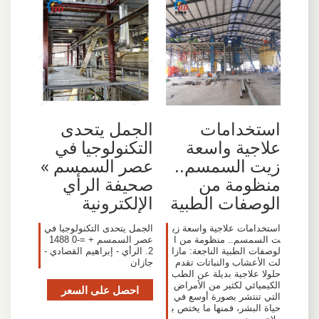
استخدامات
الجمل يتحدى
علاجية واسعة
التكنولوجيا في
زيت السمسم..
عصر السمسم »
منظومة من
صحيفة الرأي
الوصفات الطبية
الإلكترونية
استخدامات علاجية واسعة زي
الجمل يتحدى التكنولوجيا في
ت السمسم.. منظومة من ا
عصر السمسم + =-0 1488
لوصفات الطبية الناجعة: مازا
2. الرأي - إبراهيم القصادي -
لت الأعشاب والنباتات تقدم
جازان
حلولا علاجية بديلة عن الطب
الكيميائي لكثير من الأمراض
احصل على السعر
التي تنتشر بصورة أوسع في
حياة البشر، فمنها ما يختص ب