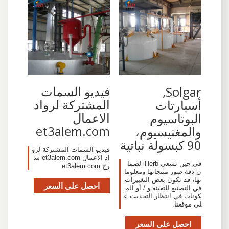
فيديو السمات
Solgar,
المشتركة لرواد
أسبارتات
الاعمال
البوتاسيوم
et3alem.com
والمغنيسيوم،
90 كبسولة نباتية
فيديو السمات المشتركة لرو
اد الاعمال et3alem.com ش
في حين تسعى iHerb لضما
رح et3alem.com
ن دقة صور منتجاتها ومعلوما
تها، قد تكون بعض التغييرات
احصل على السعر
في التصنيع للتعبئة و / أو الم
كونات في انتظار التحديث ع
لى موقعنا.
احصل على السعر