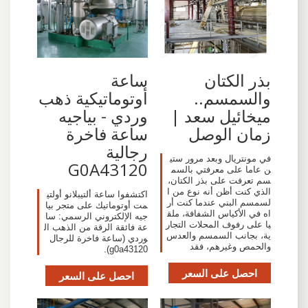
بذر الكتان
ساعة
والسمسم..
أوتوماتيكية ذهب
ميخائيل سعد |
وردي - بياجيه
زمان الوصل
ساعة فاخرة
رجالية
في مونتريال وبعد مرور ستي
G0A43120
ن عاما على معرفتي بالسم
سم تعرفت على بذر الكتان،
الذي كنت أظن أنه نوع من ا
اكتشفوا ساعة ألتيبلانو أولتي
لسمسم البني عندما كنت أر
مت أوتوماتيك على متجر بيا
اه في الأكياس الشفافة، ملق
جيه الإلكتروني الرسمي: سا
يا على رفوف المحلات التجار
عة فائقة الرقة من الذهب ال
ية، بجانب السمسم والعدس
وردي (ساعة فاخرة للرجال
والحمص وغيرهم، فقد
g0a43120).
احصل على السعر
احصل على السعر