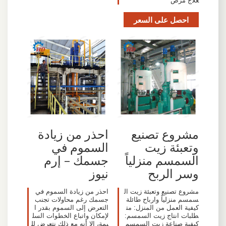
علاج مرض
احصل على السعر
مشروع تصنيع
احذر من زيادة
وتعبئة زيت
السموم في
السمسم منزلياً
جسمك – إرم
وسر الربح
نيوز
مشروع تصنيع وتعبئة زيت ال
احذر من زيادة السموم في
سمسم منزلياً وارباح طائلة
جسمك رغم محاولات تجنب
كيفية العمل من المنزل: مت
التعرض إلى السموم بقدر ا
طلبات انتاج زيت السمسم:
لإمكان واتباع الخطوات السل
كيفية صناعة زيت السمسم
يمة، إلا أنه مع ذلك نتعرض لل