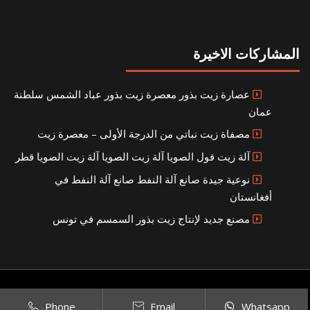
المشاركات الاخيرة
عصارة زيت بذور معصرة زيت بذور عباد الشمس سلطنة
عمان
مصفاة زيت نباتي من الدرجة الأولى – معصرة زيت
آلة زيت فول الصويا آلة زيت الصويا آلة زيت الصويا قطر
نوعية جيدة صانع آلة النفط صانع آلة النفط في
أفغانستان
مصنع جديد لإنتاج زيت بذور السمسم في تونس
Copyright © 2021
SITEMAP
بناء مصنع إنتاج الزيوت النباتية الخاص بك
|
Phone
Email
Whatsapp