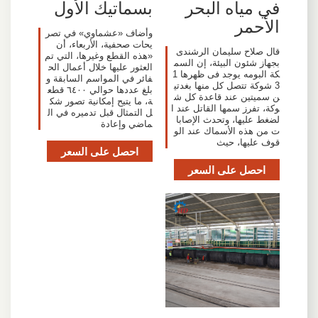
في مياه البحر
بسماتيك الأول
الأحمر
وأضاف «عشماوي» في تصر
يحات صحفية، الأربعاء، أن
قال صلاح سليمان الرشندى
«هذه القطع وغيرها، التي تم
بجهاز شئون البيئة، إن السم
العثور عليها خلال أعمال الح
كة البومه يوجد فى ظهرها 1
فائر في المواسم السابقة و
3 شوكة تتصل كل منها بغدتي
بلغ عددها حوالي ٦٤٠٠ قطع
ن سميتين عند قاعدة كل ش
ة، ما يتيح إمكانية تصور شك
وكة، تفرز سمها القاتل عند ا
ل التمثال قبل تدميره في ال
لضغط عليها، وتحدث الإصابا
ماضي وإعادة
ت من هذه الأسماك عند الو
قوف عليها، حيث
احصل على السعر
احصل على السعر