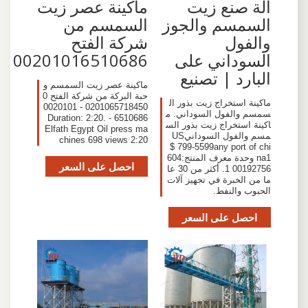
‫ماكينة عصر زيت
آلة صنع زيت
السمسم من
السمسم والجوز
شركة الفتح
والفول
00201016510686
السوداني على
البارد | تصنيع
ماكينة عصر زيت السمسم و
حبة البركة من شركة الفتح 0
ماكينة استخراج زيت بذور ال
0201065718450 - 0020101
سمسم والفول السوداني. م
6510686 - Duration: 2:20.
اكينة استخراج زيت بذور الس
Elfath Egypt Oil press ma
مسم والفول السودانيUS
chines 698 views 2:20
$ 799-5599any port of chi
na1 وحدة معرف المنتج:604
احصل على السعر
00192756 1. أكثر من 30 عا
ما من الخبرة في تجهيز آلات
الحبوب والنفط.
احصل على السعر