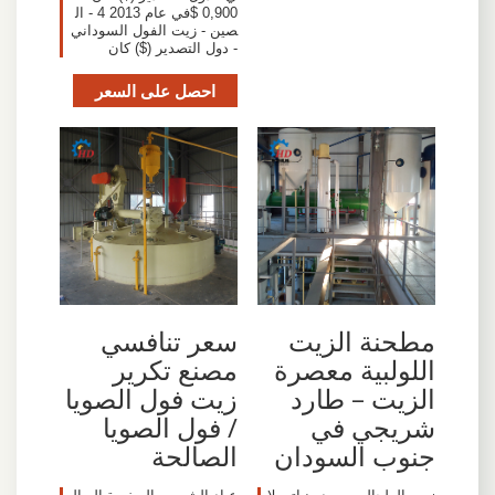
0,900 $في عام 2013 4 - ال
صين - زيت الفول السوداني
- دول التصدير ($) كان
احصل على السعر
مطحنة الزيت
سعر تنافسي
اللولبية معصرة
مصنع تكرير
الزيت – طارد
زيت فول الصويا
شريجي في
/ فول الصويا
جنوب السودان
الصالحة