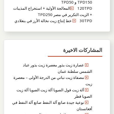
TPD150 و TPD50
120TPDالمعالجة الأولية + استخراج المذيبات
+ الزيت التكرير في مصر TPD250
30TPD خط إنتاج زيت نخالة الأرز في بنغلادي
المشاركات الاخيرة
عصارة زيت بذور معصرة زيت بذور عباد
الشمس سلطنة عمان
مصفاة زيت نباتي من الدرجة الأولى – معصرة
زيت
آلة زيت فول الصويا آلة زيت الصويا آلة زيت
الصويا قطر
نوعية جيدة صانع آلة النفط صانع آلة النفط في
أفغانستان