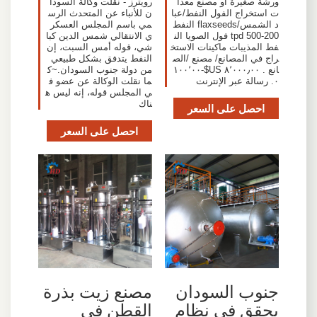
ورشة صغيرة أو مصنع معدا
رويترز - نقلت وكالة السودا
ت استخراج الفول النفط/عبا
ن للأنباء عن المتحدث الرس
د الشمس/flaxseeds النفط
مي باسم المجلس العسكر
200-500 tpd فول الصويا الن
ي الانتقالي شمس الدين كبا
فط المذيبات ماكينات الاستخ
شي، قوله أمس السبت، إن
راج في المصانع/ مصنع /الص
النفط يتدفق بشكل طبيعي
انع . ٨٬٠٠٠٫٠٠ US$-١٠٠٬٠٠
من دولة جنوب السودان.~ك
٠. رسالة عبر الإنترنت
ما نقلت الوكالة عن عضو ف
ي المجلس قوله، إنه ليس ه
ناك
احصل على السعر
احصل على السعر
جنوب السودان
مصنع زيت بذرة
يحقق في نظام
القطن في