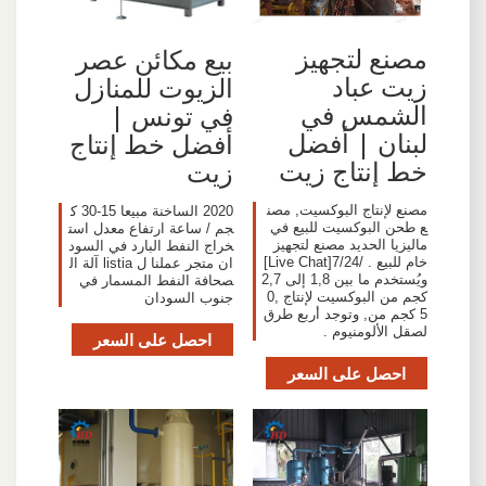
مصنع لتجهيز
بيع مكائن عصر
زيت عباد
الزيوت للمنازل
الشمس في
في تونس |
لبنان | أفضل
أفضل خط إنتاج
خط إنتاج زيت
زيت
مصنع لإنتاج البوكسيت, مصن
2020 الساخنة مبيعا 15-30 ك
ع طحن البوكسيت للبيع في
جم / ساعة ارتفاع معدل است
ماليزيا الحديد مصنع لتجهيز
خراج النفط البارد في السود
خام للبيع . /7/24[Live Chat]
ان متجر عملنا ل listia آلة ال
ويُستخدم ما بين 1,8 إلى 2,7
صحافة النفط المسمار في
كجم من البوكسيت لإنتاج 0,
جنوب السودان
5 كجم من, وتوجد أربع طرق
لصقل الألومنيوم .
احصل على السعر
احصل على السعر