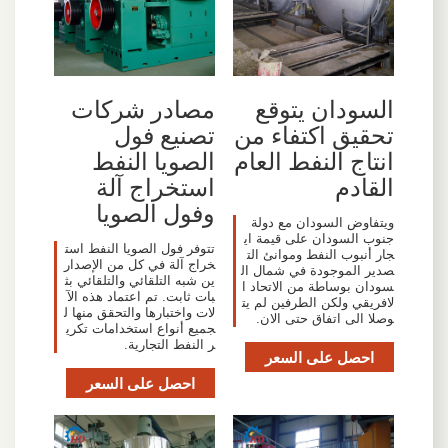
السودان يتوقع
مصادر شركات
تحقيق اكتفاء من
تصنيع فول
انتاج النفط العام
الصويا النفط
القادم
استخراج آلة
وفول الصويا
ويتفاوض السودان مع دولة
جنوب السودان على قيمة اي
تتوفر فول الصويا النفط است
جار أنبوب النفط وموانئ الت
خراج آلة في كل من الإصدار
صدير الموجودة في شمال ال
ين شبه التلقائي والتلقائي بث
سودان بوساطة من الاتحاد ا
بات ثابت. تم اعتماد هذه الآ
لافريقي ولكن الطرفين لم يت
لات واختبارها والتحقق منها ل
وصلا الى اتفاق حتى الان.
جميع أنواع استخدامات تكري
ر النفط التجارية.
احصل على السعر
احصل على السعر