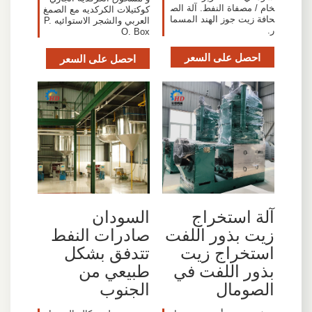
خام / مصفاة النفط. آلة الص
كوكتيلات الكركديه مع الصمغ
حافة زيت جوز الهند المسما
العربي والشجر الاستوائيه P.
ر.
O. Box
احصل على السعر
احصل على السعر
آلة استخراج
السودان
زيت بذور اللفت
صادرات النفط
استخراج زيت
تتدفق بشكل
بذور اللفت في
طبيعي من
الصومال
الجنوب