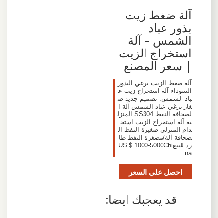
آلة ضغط زيت
بذور عباد
الشمس – آلة
استخراج الزيت
| سعر المصنع
آلة ضغط الزيت برغي البذور
السوداء آلة استخراج زيت ع
باد الشمس. تصميم جديد ص
غار برغي عباد الشمس آلة ا
لصحافة النفط SS304 المنزل
ية آلة استخراج الزيت استخ
دام المنزلي صغيرة النفط ال
صحافة آلة/مصغرة النفط طا
رد للبيعUS $ 1000-5000Chi
na
احصل على السعر
قد يعجبك ايضا: