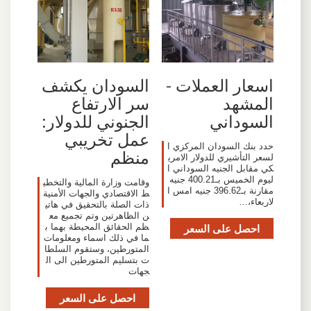
السودان يكشف
اسعار العملات -
سر الارتفاع
المشهد
الجنوني للدولار:
السوداني
عمل تخريبي
حدد بنك السودان المركزي ا
منظم
لسعر التأشيري للدولار الامري
كي مقابل الجنيه السوداني ا
ليوم الخميس بـ400.21 جنيه
وقامت وزارة المالية والتخطي
مقارنة بـ396.62 جنيه امس ا
ط الاقتصادي والجهات الأمنية
لاربعاء،…
ذات الصلة بالتحقيق في هاتي
ن الظاهرتين وتم تجميع مع
ظم الحقائق المحيطة بهما ب
احصل على السعر
ما في ذلك اسماء ومعلومات
المتورطين، وستقوم السلطا
ت بتسليم المتورطين الى ال
جهات
احصل على السعر