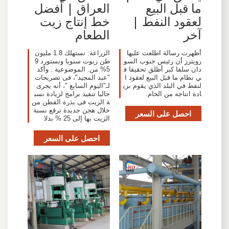
ما قبل البيع
العراق | أفضل
لعقود النفط |
خط إنتاج زيت
آخر
الطعام
أظهرت رسالة اطلعت عليها
الزراعة: نستهلك 1.8 مليون
رويترز أن رئيس جنوب السو
طن زيوت سنويا ونستورد 9
دان سلفا كير أطلق تحقيقا ف
5% من. الموضوعية . وأكد
ي نظام ما قبل البيع لعقود ا
"عبد المجيد"، فى تصريحات
لنفط في البلد الذي يقوم بزي
لـ"اليوم السابع "، أنه يجرى
ادة انتاجه من الخام.
حاليا تنفيذ برامج لزيادة نسب
ة الزيت فى بذرة القطن من
خلال هجن جديدة ترفع نسبة
احصل على السعر
الزيت بها إلى 25 % بدلا
احصل على السعر