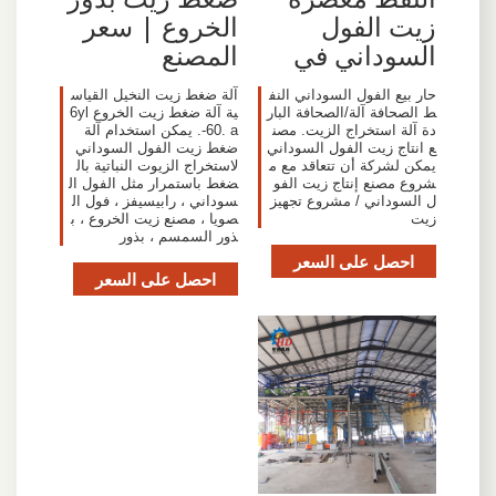
زيت الفول
الخروع | سعر
السوداني في
المصنع
حار بيع الفول السوداني النف
آلة ضغط زيت النخيل القياس
ط الصحافة آلة/الصحافة البار
ية آلة ضغط زيت الخروع 6yl
دة آلة استخراج الزيت. مصن
-60. a. يمكن استخدام آلة
ع انتاج زيت الفول السوداني
ضغط زيت الفول السوداني
يمكن لشركة أن تتعاقد مع م
لاستخراج الزيوت النباتية بال
شروع مصنع إنتاج زيت الفو
ضغط باستمرار مثل الفول ال
ل السوداني / مشروع تجهيز
سوداني ، رابيسيفز ، فول ال
زيت
صويا ، مصنع زيت الخروع ، ب
ذور السمسم ، بذور
احصل على السعر
احصل على السعر