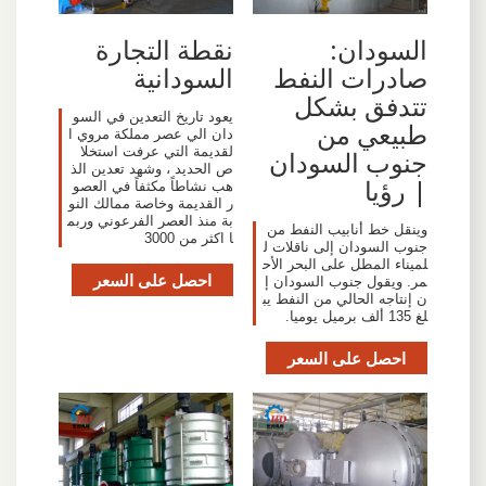
السودان:
نقطة التجارة
صادرات النفط
السودانية
تتدفق بشكل
يعود تاريخ التعدين في السو
طبيعي من
دان الي عصر مملكة مروي ا
لقديمة التي عرفت استخلا
جنوب السودان
ص الحديد ، وشهد تعدين الذ
| رؤيا
هب نشاطاً مكثفاً في العصو
ر القديمة وخاصة ممالك النو
بة منذ العصر الفرعوني وربم
وينقل خط أنابيب النفط من
ا اكثر من 3000
جنوب السودان إلى ناقلات ل
لميناء المطل على البحر الأح
احصل على السعر
مر. ويقول جنوب السودان إ
ن إنتاجه الحالي من النفط يب
لغ 135 ألف برميل يوميا.
احصل على السعر