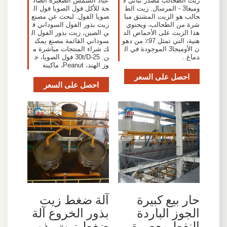
زيت الطحالب مصدر نباتي لا
عباد الشمس الصغيرة الصال
وميغا3 - المرسال. زيت الط
حة للأكل فول الصويا فول ال
حالب هو الزيت المشتق مبا
صويا الفول. لبحث عن مصنع
شرة من الطحالب، ويحتوي
زيت بذور الفول السوداني ف
هذا الزيت على الأحماض الد
ي الصين، زيت بذور الفول ال
هنية، التي تمثل 97٪ من دهو
سوداني القائمة مصنع يمكن
ن الأوميجا3 الموجودة في ال
ك شراء المنتجات مباشرة م
دماغ..
ن. 25-30t/D فول الصويا، ج
وز الهند، Peanut، ماكينة
احصل على السعر
احصل على السعر
حار بيع كبيرة
آلة ضغط زيت
الجوز الباردة
بذور الخروع آلة
النفط معصرة
ضغط زيت بذور