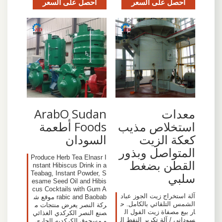
احصل على السعر
احصل على السعر
معدات
ArabO Sudan
استخلاص مذيب
Foods أطعمة
كعكة الزيت
السودان
المتواصل وبذور
Produce Herb Tea Elnasr I
القطن بضغط
nstant Hibiscus Drink in a
Teabag, Instant Powder, S
سلبي
esame Seed Oil and Hibis
cus Cocktails with Gum A
آلة استخراج زيت الجوز عباد
rabic and Baobab موقع ش
الشمس التلقائي بالكامل. ح
ركة النصر يعرض منتجات م
ار بيع مصفاة زيت الفول ال
صنع النصر الكركدي الغذائي
سوداني / آلة تكرير النفط ال
و مسحوق الكركديه الجاري