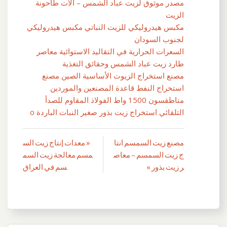
مصدر موثوق لزيت عباد الشمس – آلات طاحونة
الزيت
مكبس هيدروليكي للزيت النباتي مكبس هيدروليكي
لجنوب السودان
السعرات الحرارية في التقاليد الاستوائية معاصر
طارد زيت عباد الشمس وحقائق التغذية
مصنع استخراج الزيوت الأساسية الصين مصنع
استخراج النفط قاعدة المصنعين والموردين
مناطقسون 1500 واط الفولاذ المقاوم للصدأ
التلقائي استخراج زيت بذور صغير النبات الباردة o
مصنع زيت السمسم انتا
« معدات إنتاج زيت الس
تصفّح
ج زيت السمسم – معاص
مسم معالجة زيت السم
المقالات
ر زيت بذور »
سم في العراق