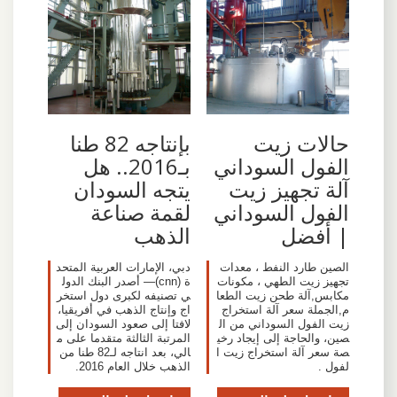
حالات زيت
بإنتاجه 82 طنا
الفول السوداني
بـ2016.. هل
آلة تجهيز زيت
يتجه السودان
الفول السوداني
لقمة صناعة
| أفضل
الذهب
الصين طارد النفط ، معدات
دبي، الإمارات العربية المتحد
تجهيز زيت الطهي ، مكونات
ة (cnn)— أصدر البنك الدول
مكابس,آلة طحن زيت الطعا
ي تصنيفه لكبرى دول استخر
م,الجملة سعر آلة استخراج
اج وإنتاج الذهب في أفريقيا،
زيت الفول السوداني من ال
لافتا إلى صعود السودان إلى
صين، والحاجة إلى إيجاد رخي
المرتبة الثالثة متقدما على م
صة سعر آلة استخراج زيت ا
الي، بعد انتاجه لـ82 طنا من
لفول .
الذهب خلال العام 2016.