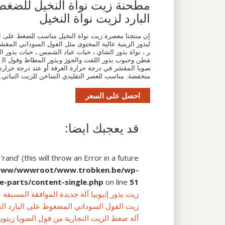
مطحنة زيت نواة النخيل للضغط
البارد لزيت نواة النخيل
إن منتجنا معصرة زيت نواة النخيل مناسب للضغط على ا
لبذور الزيتية عالية المحتوى مثل الفول السوداني المقش
ر ، نواة بذور الشاي ، حبات عباد الشمس ، حبات بذور ال
قطن وحبوب بذور اللفت والجوز وبذور المطاط وفول ال
صويا المقشر في درجة حرارة الغرفة أو عند درجة حرارة
منخفضة. مناسب للعصر التقليدي الساخن للزيت النباتي.
احصل على السعر
قد يعجبك ايضا:
and' (this will throw an Error in a future
www/wwwroot/www.trobken.be/wp-
e-parts/content-single.php
on line
51
زيت بذور إثيوبيا آلة جديدة الموافقة المسبقة عن علم و ke com
زيت الفول السوداني المضغوط على البارد ال
آلة ضغط الزيت التجارية من فول الصويا زيتون