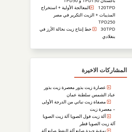
باكستان TPD150 و TPD50
120TPDالمعالجة الأولية + استخراج
المذيبات + الزيت التكرير في مصر
TPD250
30TPD خط إنتاج زيت نخالة الأرز في
بنغلادي
المشاركات الاخيرة
عصارة زيت بذور معصرة زيت بذور
عباد الشمس سلطنة عمان
مصفاة زيت نباتي من الدرجة الأولى
– معصرة زيت
آلة زيت فول الصويا آلة زيت الصويا
آلة زيت الصويا قطر
نوعية جيدة صانع آلة النفط صانع آلة