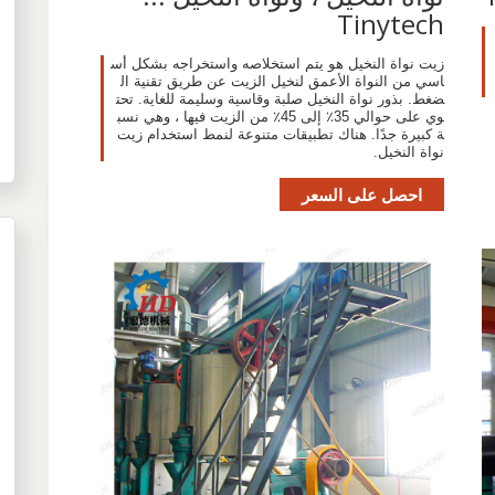
Tinytech
زيت نواة النخيل هو يتم استخلاصه واستخراجه بشكل أس
اسي من النواة الأعمق لنخيل الزيت عن طريق تقنية ال
ضغط. بذور نواة النخيل صلبة وقاسية وسليمة للغاية. تحت
وي على حوالي 35٪ إلى 45٪ من الزيت فيها ، وهي نسب
ة كبيرة جدًا. هناك تطبيقات متنوعة لنمط استخدام زيت
نواة النخيل.
احصل على السعر