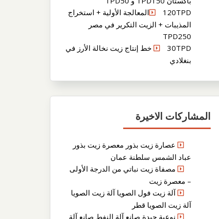
باكستان TPD150 و TPD50
120TPDالمعالجة الأولية + استخراج
المذيبات + الزيت التكرير في مصر
TPD250
30TPD خط إنتاج زيت نخالة الأرز في
بنغلادي
المشاركات الاخيرة
عصارة زيت بذور معصرة زيت بذور
عباد الشمس سلطنة عمان
مصفاة زيت نباتي من الدرجة الأولى
– معصرة زيت
آلة زيت فول الصويا آلة زيت الصويا
آلة زيت الصويا قطر
نوعية جيدة صانع آلة النفط صانع آلة