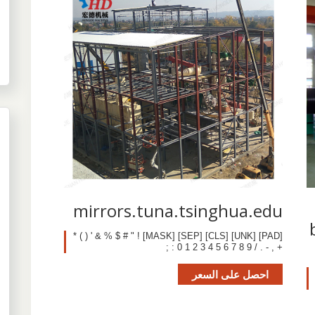
mirrors.tuna.tsinghua.edu
[PAD] [UNK] [CLS] [SEP] [MASK] ! " # $ % & ' ( ) *
+ , - . / 0 1 2 3 4 5 6 7 8 9 : ;
احصل على السعر