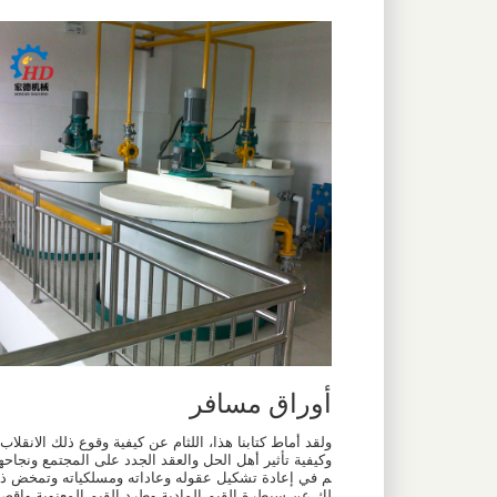
أوراق مسافر
ولقد أماط كتابنا هذا، اللثام عن كيفية وقوع ذلك الانقلاب
وكيفية تأثير أهل الحل والعقد الجدد على المجتمع ونجاحه
م في إعادة تشكيل عقوله وعاداته ومسلكياته وتمخض ذ
لك عن سيطرة القيم المادية وطرد القيم المعنوية وإقصا