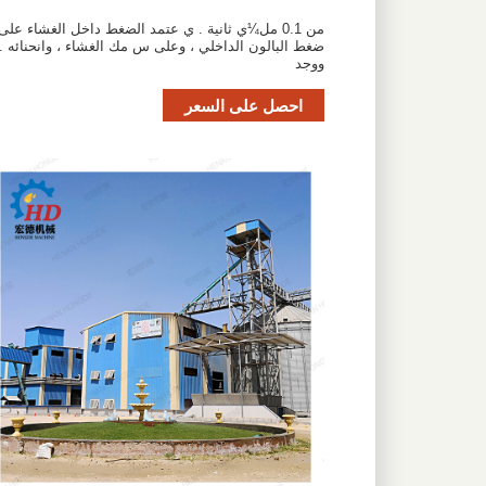
من 0.1 مل¼ي ثانية . ي عتمد الضغط داخل الغشاء على
ضغط البالون الداخلي ، وعلى س مك الغشاء ، وانحنائه .
ووجد
احصل على السعر