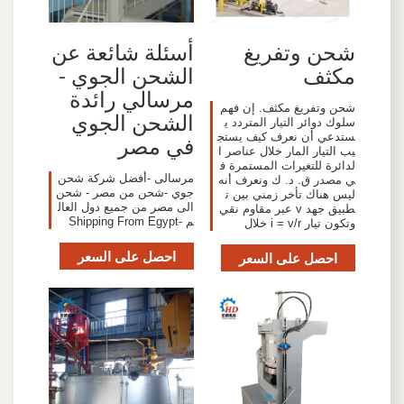
شحن وتفريغ
أسئلة شائعة عن
مكثف
الشحن الجوي -
مرسالي رائدة
شحن وتفريغ مكثف. إن فهم
الشحن الجوي
سلوك دوائر التيار المتردد ي
ستدعي أن نعرف كيف يستج
في مصر
يب التيار المار خلال عناصر ا
لدائرة للتغيرات المستمرة ف
مرسالى -أفضل شركة شحن
ي مصدر ق. د. ك ونعرف أنه
جوي -شحن من مصر - شحن
ليس هناك تأخر زمني بين ت
الى مصر من جميع دول العال
طبيق جهد v عبر مقاوم نقي
م -Shipping From Egypt
وتكون تيار i = v/r خلال
احصل على السعر
احصل على السعر