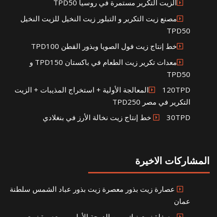
الزيت التكرير مستمرة في روسيا TPD50
مصنع زيت التكرير و التبلور زيت النخيل للزيت النخيل
TPD50
خط إنتاج زيت فول الصويا وبذور القطن TPD100
معدات تكرير زيت الطعام في باكستان TPD150 و
TPD50
120TPDالمعالجة الأولية + استخراج المذيبات + الزيت
التكرير في مصر TPD250
30TPD خط إنتاج زيت نخالة الأرز في بنغلادي
المشاركات الاخيرة
عصارة زيت بذور معصرة زيت بذور عباد الشمس سلطنة
عمان
مصفاة زيت نباتي من الدرجة الأولى – معصرة زيت