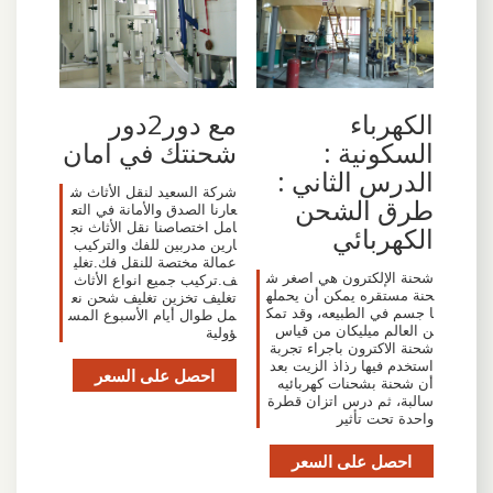
الكهرباء
مع دور2دور
السكونية :
شحنتك في امان
الدرس الثاني :
شركة السعيد لنقل الأثاث ش
طرق الشحن
عارنا الصدق والأمانة في التع
امل اختصاصنا نقل الأثاث نج
الكهربائي
ارين مدربين للفك والتركيب
عمالة مختصة للنقل فك.تغلي
شحنة الإلكترون هي اصغر ش
ف.تركيب جميع انواع الأثاث
حنة مستقره يمكن أن يحمله
تغليف تخزين تغليف شحن نع
ا جسم في الطبيعه، وقد تمك
مل طوال أيام الأسبوع المس
ن العالم ميليكان من قياس
ؤولية
شحنة الاكترون باجراء تجربة
استخدم فيها رذاذ الزيت بعد
احصل على السعر
أن شحنة بشحنات كهربائيه
سالبة، ثم درس اتزان قطرة
واحدة تحت تأثير
احصل على السعر