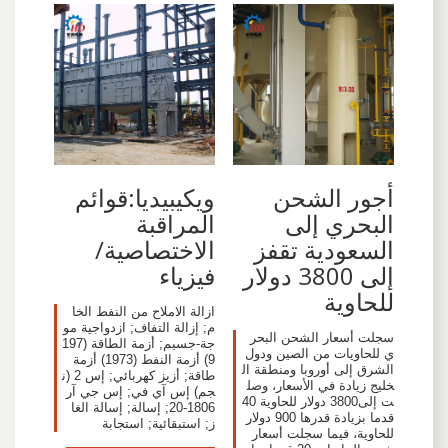
أجور الشحن
ويكيبيديا:قوائم
البحري إلى
المراقبة
السعودية تقفز
الاختصاصية/
إلى 3800 دولار
فيزياء
للحاوية
ازالة الاملاح من النفط الخا
م; إزالة التفاف; ازدواجية مو
سجلت أسعار الشحن البحر
جة-جسيم; أزمة الطاقة (197
ي للحاويات من الصين ودول
9) أزمة النفط (1973) أزمة
الشرق إلى أوروبا ومنطقة ال
طاقة; أزيز كهربائي; إس 2 (ن
خليج زيادة في الأسعار، وصل
جم) إس آي في; إس جي آر
ت إلى3800 دولار للحاوية 40
1806-20; إسالة; إسالة الغا
قدما بزيادة قدرها 900 دولار
ز; استبقائية; استجابة
للحاوية، فيما سجلت أسعار