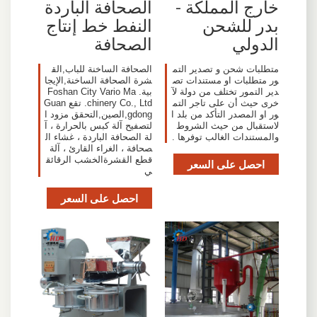
خارج المملكة -
الصحافة الباردة
بدر للشحن
النفط خط إنتاج
الدولي
الصحافة
متطلبات شحن و تصدير التم
الصحافة الساخنة للباب,الق
ور متطلبات او مستندات تص
شرة الصحافة الساخنة,الإيجا
دير التمور تختلف من دولة لآ
بية. Foshan City Vario Ma
خرى حيث أن على تاجر التم
chinery Co., Ltd. تقع Guan
ور او المصدر التأكد من بلد ا
gdong,الصين,التحقق مزود ا
لاستقبال من حيث الشروط
لتصفيح آلة كبس بالحرارة ، آ
والمستندات الغالب توفرها .
لة الصحافة الباردة ، غشاء ال
صحافة ، الغراء القارئ ، آلة
قطع القشرةالخشب الرقائق
احصل على السعر
ي
احصل على السعر