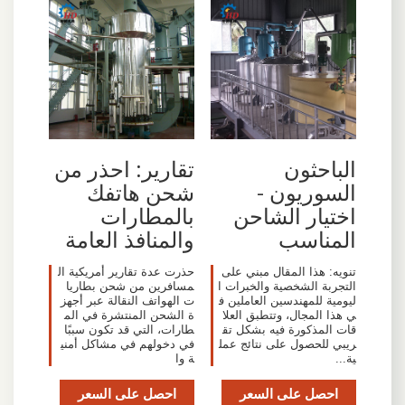
الباحثون
تقارير: احذر من
السوريون -
شحن هاتفك
اختيار الشاحن
بالمطارات
المناسب
والمنافذ العامة
تنويه: هذا المقال مبني على
حذرت عدة تقارير أمريكية ال
التجربة الشخصية والخبرات ا
مسافرين من شحن بطاريا
ليومية للمهندسين العاملين ف
ت الهواتف النقالة عبر أجهز
ي هذا المجال، وتتطبق العلا
ة الشحن المنتشرة في الم
قات المذكورة فيه بشكل تق
طارات، التي قد تكون سببًا
ريبي للحصول على نتائج عمل
في دخولهم في مشاكل أمني
ية...
ة وا
احصل على السعر
احصل على السعر