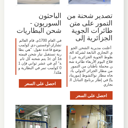
تصدير شحنة من
الباحثون
التمور على متن
السوريون -
طائرات الجوية
شحن البطاريات
الجزائرية إلى
في العام 1700م، قام العالم
تشارلز-أوغستين-دي كولمب
أعلنت مديرية الشحن الجو
بوضع قاعدة تقول: "هي بطا
ي التجاري التابعة لشركة الخ
رية تستقبل تيار شحن قيمته
طوط الجوية الجزائرية عن إ
1a أي 1c يتم شحنه كل ثاني
قلاع اليوم الأربعاء طائرة شح
ة" أي في عشر ثواني فإن 1
ن محملة بأطنان من التمور
0 كولمب تمر في البطارية و
من مطار الجزائر الدولي بات
هكذا.
جاه مطار نواكشوط (موريتان
يا) في إطار برنامج التبادل ال
احصل على السعر
تجاري
احصل على السعر