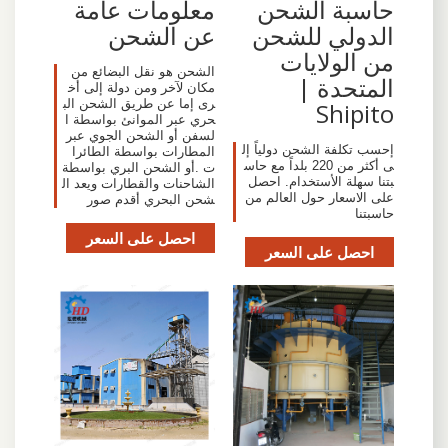
حاسبة الشحن
معلومات عامة
الدولي للشحن
عن الشحن
من الولايات
الشحن هو نقل البضائع من
المتحدة |
مكان لآخر ومن دولة إلى أخ
رى إما عن طريق الشحن الب
Shipito
حري عبر الموانئ بواسطة ا
لسفن أو الشحن الجوي عبر
إحسب تكلفة الشحن دولياً إل
المطارات بواسطة الطائرا
ى أكثر من 220 بلداً مع حاس
ت .أو الشحن البري بواسطة
بتنا سهلة الأستخدام. احصل
الشاحنات والقطارات ويعد ال
على الاسعار حول العالم من
شحن البحري أقدم صور
حاسبتنا
احصل على السعر
احصل على السعر