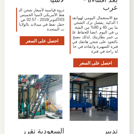
عرب
ذروة قياسية لأسعار شحن الن
فط الأمريكى لآسيا الخميس
مع الاستعمال اليومي لهواتفن
03/أكتوبر/2019 - 02:57 ص
ا الذكية ,يفضل ترك الشحن
حقل نفط في ميدلاند بالولايا
ما بين 40 و 80% من الشح
ت المتحدة
ن في اليوم .ايضا للحفاظ عل
ى عمر بطاريتك ,لذلك ننصح
احصل على السعر
بالتعود على شحن هاتفك في
فترة الضهيرة وابقاءه في حا
لة راحة في فترة
احصل على السعر
تدبير
السعودية تقرر