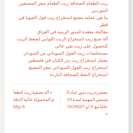
زيت الطعام الصحافة زيت الطعام سعر المصنعين
الموردين
ما هي عملية مصنع استخراج زيت فول الصويا في
قطر
معالجة معقدة للبذور الزيتية في العراق
آلة صنع زيت استخراج الزيت اللولبي لضغط الزيت
للحصول على زيت نقي عالي
مستخلصات زيت الفول السوداني من السودان
معمل استخراج زيت بذر الكتان في فلسطين
استخراج زيت الفول السوداني سعر المصنع
استخراج النفط الصحافة الباردة
معصرة زيت بذور عباد ال
« آلة تصفية زيت الطعا
تصفّح
شمس المهنية لمدة 30
م المحمولة عالية الدقة
المقالات
عامًا مع CE و ISO9001
blyj-6
»