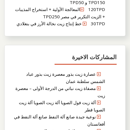
TPD150 و TPD50
120TPDالمعالجة الأولية + استخراج المذيبات
+ الزيت التكرير في مصر TPD250
30TPD خط إنتاج زيت نخالة الأرز في بنغلادي
المشاركات الاخيرة
عصارة زيت بذور معصرة زيت بذور عباد
الشمس سلطنة عمان
مصفاة زيت نباتي من الدرجة الأولى – معصرة
زيت
آلة زيت فول الصويا آلة زيت الصويا آلة زيت
الصويا قطر
نوعية جيدة صانع آلة النفط صانع آلة النفط في
أفغانستان