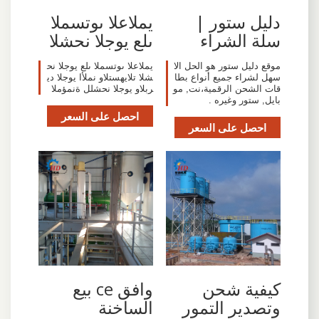
دليل ستور |
يملاعلا ىوتسملا
سلة الشراء
ىلع يوجلا نحشلا
موقع دليل ستور هو الحل الا
يملاعلا ىوتسملا ىلع يوجلا نح
سهل لشراء جميع أنواع بطا
شلا تلايهستلاو نملأا يوجلا دي
قات الشحن الرقمية،نت, مو
ربلاو يوجلا نحشلل ةنمؤملا
بايل, ستور وغيره .
احصل على السعر
احصل على السعر
كيفية شحن
وافق ce بيع
وتصدير التمور
الساخنة