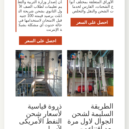
الأوراق المتعلقة بمختلف أنوا
أن إصدار وزارة التربية والتعل
ع الشحنات، الفارس لخدما
يم تعليمات لطلاب الصف الأ
ت الشحن والنقل والتخلص
ول الثانوي بشحن شريحة الت
ابلت برصيد قيمته 100 جنيه
قبل الامتحان لاستخدامها في
احصل على السعر
حالة حدوث أي مشكلة بشبك
ة الإنترنت
احصل على السعر
الطريقة
ذروة قياسية
السليمة لشحن
لأسعار شحن
الجوال لاول مرة
النفط الأمريكى
بعد اقتناءه -
لآسيا