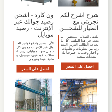
شرح اشرح لكم
ون كارد - اشحن
تجربتي مع
رصيد جوالك عبر
الطيار للشحـــن
الإنترنت - رصيد
موبايل
ملتقى الطلاب المبتعثين - مب
تعث. في هذا الملتقى كل ما
الآن اشحن وادفع فواتير الج
يحتاجه الطالب العربي المغت
وال عبر الإنترنت مع ون كار
رب من معلومات و تعليمات
د مثل سوا، موبايلي، زين، ات
و أخبار وخدمات. فمرحباً بك
صالات، فودافون، موبينيل، و
- منتديات مبتعث
طنية، فيفا وغيرهم.
احصل على السعر
احصل على السعر