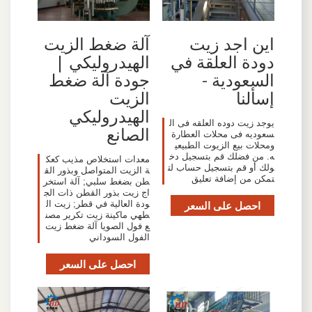
اين اجد زيت
آلة ضغط الزيت
دودة العلقة في
الهيدروليكي |
السعودية -
جودة آلة ضغط
إسألنا
الزيت
الهيدروليكي
يوجد زيت دوده العلقه فى ال
الصانع
سعوديه فى محلات العطارة
ومحلات بيع الزيوت الطبيعي
ه. من فضلك قم بتسجيل دخ
معدات استخلاص مذيب كعك
ولك أو قم بتسجيل حساب لت
ة الزيت المتواصل وبذور الق
تمكن من إضافة تعليق
طن بضغط سلبي; آلة استخر
اج زيت بذور القطن ذات الج
احصل على السعر
ودة العالية في قطر; زيت ال
طهي ماكينة زيت تكرير مصن
ع فول الصويا آلة ضغط زيت
الفول السوداني
احصل على السعر