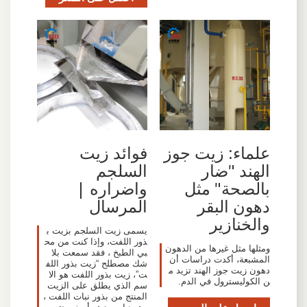
علماء: زيت جوز
فوائد زيت
الهند "ضار
السلجم
بالصحة" مثل
واضراره |
دهون البقر
المرسال
والخنازير
يسمى زيت السلجم بزيت ب
ذور اللفت، وإذا كنت من مح
ومثلها مثل غيرها من الدهون
بي الطبخ ، فقد سمعت بلا
المشبعة، أكدت دراسات أن
شك مصطلح “زيت بذور اللف
دهون زيت جوز الهند تزيد م
ت”، زيت بذور اللفت هو الا
ن الكوليسترول في الدم.
سم الذي يطلق على الزيت
المنتج من بذور نبات اللفت ،