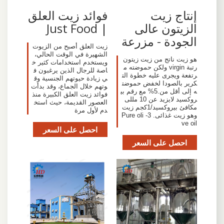
إنتاج زيت
فوائد زيت العلق
الزيتون عالى
| Just Food
الجودة - مزرعة
زيت العلق أصبح من الزيوت
الشهيرة في الوقت الحالي،
هو زيت ناتج من زيت زيتون
ويستخدم استخدامات كثير خ
رتبة virgin ولكن حموضته م
اصة للرجال الذين يرغبون ف
رتفعة ويجرى عليه خطوة الت
ي زيادة حيوتهم الجنسية وق
كرير بالصودا لخفض حموضت
وتهم خلال الجماع، وقد بدأت
ه إلى أقل من.5% مع رقم بي
فوائد زيت العلق الكبيرة منذ
روكسيد لايزيد عن 10 مللى
العصور القديمة، حيث استخ
مكافئ بيروكسيد/1كجم زيت
دم لأول مرة
وهو زيت غذائى. 3- Pure oli
ve oil
احصل على السعر
احصل على السعر