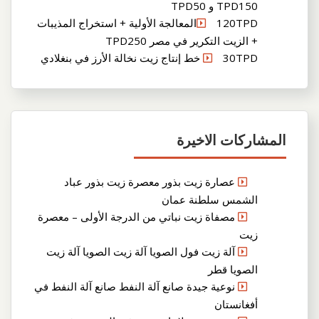
TPD150 و TPD50
120TPDالمعالجة الأولية + استخراج المذيبات
+ الزيت التكرير في مصر TPD250
30TPD خط إنتاج زيت نخالة الأرز في بنغلادي
المشاركات الاخيرة
عصارة زيت بذور معصرة زيت بذور عباد
الشمس سلطنة عمان
مصفاة زيت نباتي من الدرجة الأولى – معصرة
زيت
آلة زيت فول الصويا آلة زيت الصويا آلة زيت
الصويا قطر
نوعية جيدة صانع آلة النفط صانع آلة النفط في
أفغانستان