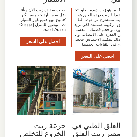
1- ما هو زيت دوده العلق تح
أطلب سدادة زيت الآن وبأف
ديدا ؟ زيت دوده العلق هو ز
ضل سعر: أوديجو مصر أكبر
يت مستخرج من دوده العل
كتالوج لبيع قطع غيار السيارا
ق. تركيبته صممت لكي تزيد
ت - توصيل للمنزل | Odiggo
وزن و حجم قضيبك – تحسي
Saudi Arabia
ن القدرة على الانتصاب- و ل
ذلك يمكنك الإحساس بتحس
احصل على السعر
ن في اللقاءات الجنسية
احصل على السعر
العلق الطبي في
جرعة زيت
مصر زيت العلق
الخروع للتخلص