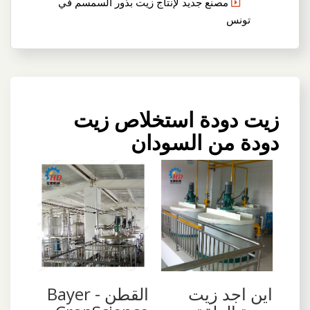
مصنع جديد لإنتاج زيت بذور السمسم في
تونس
زيت دودة استخلاص زيت
دودة من السودان
اين اجد زيت
القطن - Bayer