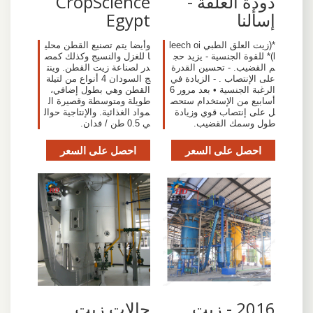
دودة العلقة -
CropScience
إسألنا
Egypt
*(زيت العلق الطبي leech oi
وأيضا يتم تصنيع القطن محلي
l)* للقوة الجنسية - يزيد حج
ا للغزل والنسيج وكذلك كمص
م القضيب. - تحسين القدرة
در لصناعة زيت القطن. وينت
على الإنتصاب . - الزيادة في
ج السودان 4 أنواع من لتيلة
الرغبة الجنسية • بعد مرور 6
القطن وهي بطول إضافي،
أسابيع من الإستخدام ستحص
طويلة ومتوسطة وقصيرة ال
ل على إنتصاب قوي وزيادة
مواد الغذائية. والإنتاجية حوال
طول وسمك القضيب.
ي 0.5 طن / فدان.
احصل على السعر
احصل على السعر
2016 - زيت
حالات زيت