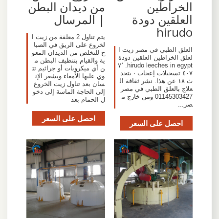
الخراطين
من ديدان البطن
العلقين دودة
| المرسال
hirudo
يتم تناول 2 معلقة من زيت ا
لخروع على الريق في الصبا
‏العلق الطبي في مصر زيت ا
ح للتخلص من الديدان المعو
لعلق الخراطين العلقين دودة
ية والقيام بتنظيف البطن م
hirudo leeches in egypt‏. ‏‏٧٬
ن أي ميكروبات أو جراثيم تت
٤٠٧‏ تسجيلات إعجاب · يتحد
وي عليها الأمعاء ويشعر الإن
ث ‏١٨‏ عن هذا‏. ‏نشر ثقافة ال
سان بعد تناول زيت الخروع
علاج بالعلق الطبي في مصر
إلى الحاجة الماسة إلى دخو
01145303427 ومن خارج م
ل الحمام بعد
صر...
احصل على السعر
احصل على السعر