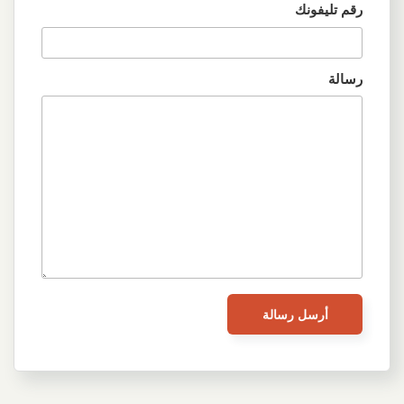
رقم تليفونك
رسالة