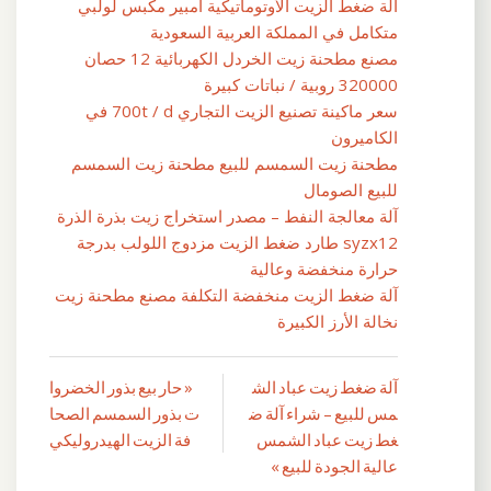
آلة ضغط الزيت الأوتوماتيكية أمبير مكبس لولبي
متكامل في المملكة العربية السعودية
مصنع مطحنة زيت الخردل الكهربائية 12 حصان
320000 روبية / نباتات كبيرة
سعر ماكينة تصنيع الزيت التجاري 700t / d في
الكاميرون
مطحنة زيت السمسم للبيع مطحنة زيت السمسم
للبيع الصومال
آلة معالجة النفط – مصدر استخراج زيت بذرة الذرة
syzx12 طارد ضغط الزيت مزدوج اللولب بدرجة
حرارة منخفضة وعالية
آلة ضغط الزيت منخفضة التكلفة مصنع مطحنة زيت
نخالة الأرز الكبيرة
آلة ضغط زيت عباد الش
« حار بيع بذور الخضروا
تصفّح
مس للبيع – شراء آلة ض
ت بذور السمسم الصحا
المقالات
غط زيت عباد الشمس
فة الزيت الهيدروليكي
عالية الجودة للبيع »