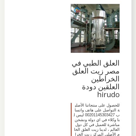
العلق الطبي في
مصر زيت العلق
الخراطين
العلقين دودة
hirudo
للحصول على منتجاتنا الأصلي
ة التواصل على هاتف واتسا
ب 00201145303427 ليس ل
نا وكلاء في اي دولة ونشحن
مباشرة للعميل في كل دول
العالم ، لدينا زيت العلق الخا
م الأصلي المركز زيت الخرا