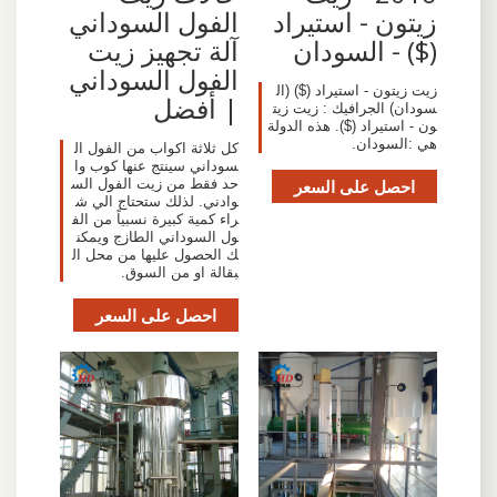
زيتون - استيراد
الفول السوداني
($) - السودان
آلة تجهيز زيت
الفول السوداني
زيت زيتون - استيراد ($) (ال
| أفضل
سودان) الجرافيك : زيت زيت
ون - استيراد ($). هذه الدولة
هي :السودان.
كل ثلاثة اكواب من الفول ال
سوداني سينتج عنها كوب وا
احصل على السعر
حد فقط من زيت الفول الس
وادني. لذلك ستحتاج الي ش
راء كمية كبيرة نسبياً من الف
ول السوداني الطازج ويمكن
ك الحصول عليها من محل ال
بقالة او من السوق.
احصل على السعر