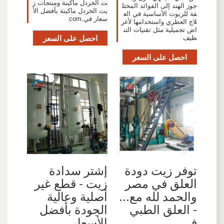
ت الخردل ماكينة ومنتجات ز
جوز الهند إلى الفوائد المختل
يت الخردل ماكينة بأفضل الأ
فة للزيوت الأساسية في الع
سعار في.com
لاج العطري واستخدامها لأغر
اض تجميلية مثل تقنيات التن
احصل على السعر
ظيف
احصل على السعر
‫توفر زيت دودة
إشتر سدادة
العلق في مصر
زيت - قطع غير
والحمد لله مع...
أصلية وعالية
- العلق الطبي
الجودة بأفضل
في
الأسعار