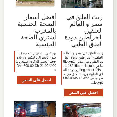
‫زيت العلق في
أفضل أسعار
مصر و العالم
الصحة الجنسية
العلقين
بالمغرب |
الخراطين دودة
اشتري الصحة
العلق الطبي
الجنسية
‎زيت العلق في مصر و العالم
بن علي اليمني زيت دودة ال
العلقين الخراطين دودة العل
علق الأسترالي لتكبير و زيادة
ق الطبي في مصر Egypt‎, ‎ال
حجم العضو الذكري طبيعي 1
قاهرة‎. 1,182 likes · 11 talk
00% 21.00 Dhs 300.00 Dh
ing about this. ‎نبيع دودة الع
s
لق الطبية وزيت العلق في م
صر هاتف 00201145303427
احصل على السعر
Egypt...
احصل على السعر