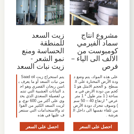
مشروع انتاج
زيت السعد
سماد الفيرمي
للمنطقة
كومبوست من
الحساسة ومنع
الالف الى الياء –
نمو الشعر -
فرص
زيت نبات السعد
على هذه المواد، يتم وضع د
يتم استخراج زيت Saad oil
ودة الأرض المختارة على ال
من نبات السعد أو ما يعرف ب
سطح .و الحجم الامثل هو 1
اسن ريحان القصري وهو اح
كجم من دودة الارض في م
د النباتات العشبية التي تنتم
ساحة ( 1 متر طول * 1 متر
ي لفصيلة السعدي الذي يحت
عرض * ارتفاع 40 – 50 سم
وي على أكثر من 600 نوع، و
) وسوف تتحرك دودة الأرض
لزيت السعد الكثير من الفوا
من تلقاء نفسها الى داخل ال
ئد والاستخدامات التي سنتعر
فرشة .
ف عليها في هذه
احصل على السعر
احصل على السعر