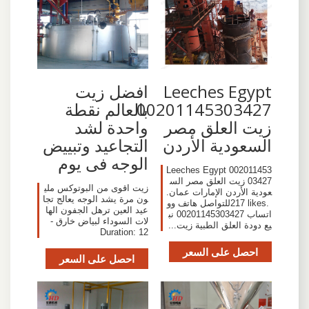
‫Leeches Egypt
‫افضل زيت
00201145303427
بالعالم نقطة
زيت العلق مصر
واحدة لشد
السعودية الأردن
التجاعيد وتبييض
الوجه فى يوم
‎Leeches Egypt 002011453
03427 زيت العلق مصر الس
زيت اقوى من البوتوكس ملي
عودية الأردن الإمارات عمان‎.
ون مرة يشد الوجه يعالج تجا
217 likes. ‎للتواصل هاتف وو
عيد العين ترهل الجفون الها
اتساب 00201145303427 نب
لات السوداء لبياض خارق -
يع دودة العلق الطبية زيت...
Duration: 12
احصل على السعر
احصل على السعر