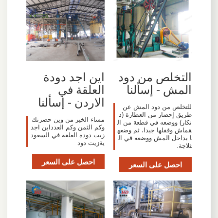
التخلص من دود
اين اجد دودة
المش - إسألنا
العلقة في
الاردن - إسألنا
للتخلص من دود المش عن
طريق إحضار من العطارة (د
مساء الخير من وين حضرتك
نكار) ووضعه في قطعة من ال
وكم الثمن وكم العدداين اجد
قماش وقفلها جيدا، ثم وضعه
زيت دودة العلقة في السعود
ا بداخل المش ووضعه في ال
يةزيت دود
ثلاجة.
احصل على السعر
احصل على السعر