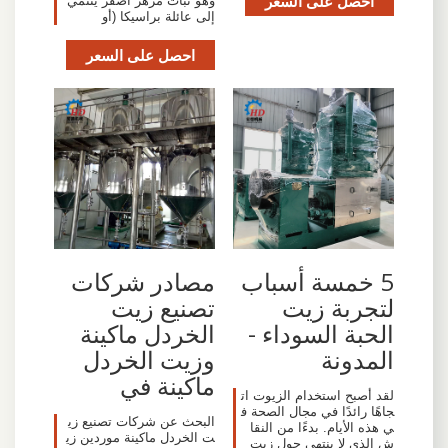
احصل على السعر
وهو نبات مزهر أصفر ينتمي
إلى عائلة براسيكا (أو
احصل على السعر
5 خمسة أسباب
مصادر شركات
لتجربة زيت
تصنيع زيت
الحبة السوداء -
الخردل ماكينة
المدونة
وزيت الخردل
ماكينة في
لقد أصبح استخدام الزيوت ات
جاهًا رائدًا في مجال الصحة ف
البحث عن شركات تصنيع زي
ي هذه الأيام. بدءًا من النقا
ت الخردل ماكينة موردين زي
ش الذي لا ينتهي حول زيت