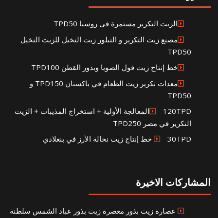
الزيت التكرير مستمرة في روسيا TPD50
مصنع زيت التكرير و التبلور زيت النخيل للزيت النخيل
TPD50
خط إنتاج زيت فول الصويا وبذور القطن TPD100
معدات تكرير زيت الطعام في باكستان TPD150 و
TPD50
120TPDالمعالجة الأولية + استخراج المذيبات + الزيت
التكرير في مصر TPD250
30TPD خط إنتاج زيت نخالة الأرز في بنغلادي
المشاركات الاخيرة
عصارة زيت بذور معصرة زيت بذور عباد الشمس سلطنة