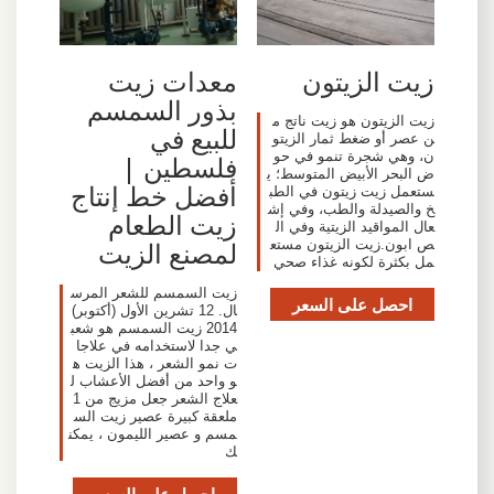
زيت الزيتون
معدات زيت
بذور السمسم
زيت الزيتون هو زيت ناتج م
للبيع في
ن عصر أو ضغط ثمار الزيتو
ن، وهي شجرة تنمو في حو
فلسطين |
ض البحر الأبيض المتوسط؛ ي
أفضل خط إنتاج
ستعمل زيت زيتون في الطب
خ والصيدلة والطب، وفي إش
زيت الطعام
عال المواقيد الزيتية وفي ال
لمصنع الزيت
ص ابون.زيت الزيتون مستع
مل بكثرة لكونه غذاء صحي
زيت السمسم للشعر المرس
احصل على السعر
ال. 12 تشرين الأول (أكتوبر)
2014 زيت السمسم هو شعب
ي جدا لاستخدامه في علاجا
ت نمو الشعر ، هذا الزيت ه
و واحد من أفضل الأعشاب ل
علاج الشعر جعل مزيج من 1
ملعقة كبيرة عصير زيت الس
مسم و عصير الليمون ، يمكن
ك
احصل على السعر