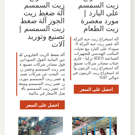
زيت السمسم
زيت السمسم
على البارد |
آلة ضغط زيت
مورد معصرة
الجوز آلة ضغط
زيت الطعام
زيت السمسم |
تصنيع وتوريد
آلة استخراج زيت حبة البركة
آلات
آلة عصر زيت حبة البركة ال
سوداء على البارد مع تحيات
المكتب الهندسي للتجهيزات
آلة ضغط الزيت الحلزوني للب
الصناعية IEEO تركيا - غازي
ذور النباتية الفول السوداني
عنتاب مصادر شركات تصنيع
فول مصادر شركات تصنيع ع
آلة استخراج زيت الزيتون وآ
صر زيت السمسم وعصر زي
لة استخراج زيت الزيتون في
ت. البحث عن شركات تصني
حوالي 97%
ع عصر زيت السمسم موردي
ن عصر زيت السمسم ومنتج
احصل على السعر
ات عصر زيت السمسم بأف
ضل الأسعار في ماكينة
احصل على السعر