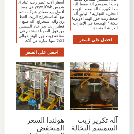
أسعار آلات عصر زيت عباد ال
زيت السمسم آلة ضغط الزي
شمس yzyx10wk في مصر
ت الكبيرة / آلة ضغط الزيت
أفضل بيع مصادر شركات تص
التجارية التجارية / البذور آلة
نيع آلة استخراج الزيت العط
ضغط زيت جوز الهند الأوتوما
ري وآلة استخراج. آلة صنع ت
تيكية / الهندسة في الإمارات
قطير زيت بذر عباد الشمس
العربية المتحدة
من فول الصويا تستخدم في
صناعة زيت جوز الهند حوالي
احصل على السعر
31% منها عبارة عن آلات
احصل على السعر
آلة تكرير زيت
هولندا السعر
السمسم النخالة
المنخفض