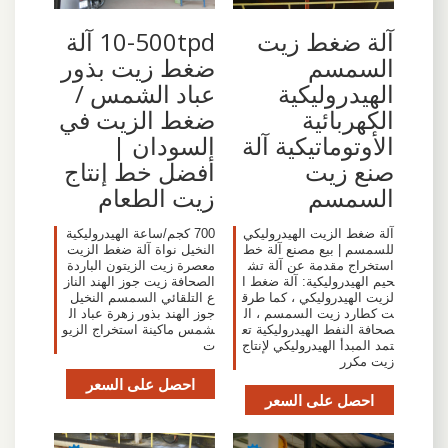
آلة ضغط زيت
10-500tpd آلة
السمسم
ضغط زيت بذور
الهيدروليكية
عباد الشمس /
الكهربائية
ضغط الزيت في
الأوتوماتيكية آلة
السودان |
صنع زيت
أفضل خط إنتاج
السمسم
زيت الطعام
آلة ضغط الزيت الهيدروليكي
700 كجم/ساعة الهيدروليكية
للسمسم | بيع مصنع آلة خط
النخيل نواة آلة ضغط الزيت
استخراج مقدمة عن آلة تش
معصرة زيت الزيتون الباردة
حيم الهيدروليكية: آلة ضغط ا
الصحافة زيت جوز الهند الناز
لزيت الهيدروليكي ، كما طرق
ع التلقائي السمسم النخيل
ت كطارد زيت السمسم ، ال
جوز الهند بذور زهرة عباد ال
صحافة النفط الهيدروليكية تع
شمس ماكينة استخراج الزيو
تمد المبدأ الهيدروليكي لإنتاج
ت
زيت مكرر
احصل على السعر
احصل على السعر