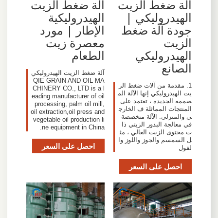
آلة ضغط الزيت
آلة ضغط الزيت
الهيدروليكي |
الهيدروليكية
جودة آلة ضغط
الإطار | مورد
الزيت
معصرة زيت
الهيدروليكي
الطعام
الصانع
آلة ضغط الزيت الهيدروليكي
QIE GRAIN AND OIL MA
1. مقدمة من آلات ضغط الز
CHINERY CO., LTD is a l
يت الهيدروليكي إنها الآلة الم
eading manufacturer of oil
صممة الجديدة ، تعتمد على
processing, palm oil mill,
المنتجات المماثلة ف الخارج
oil extraction,oil press and
ي والمنزلي. الآلة متخصصة
vegetable oil production li
في معالجة البذور الزيتي ذا
ne equipment in China.
ت محتوى الزيت العالي ، مث
ل السمسم والجوز واللوز وا
احصل على السعر
لفول
احصل على السعر