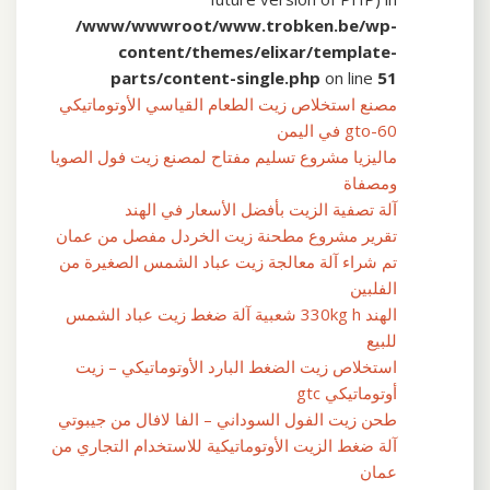
/www/wwwroot/www.trobken.be/wp-
content/themes/elixar/template-
parts/content-single.php
on line
51
مصنع استخلاص زيت الطعام القياسي الأوتوماتيكي
gto-60 في اليمن
ماليزيا مشروع تسليم مفتاح لمصنع زيت فول الصويا
ومصفاة
آلة تصفية الزيت بأفضل الأسعار في الهند
تقرير مشروع مطحنة زيت الخردل مفصل من عمان
تم شراء آلة معالجة زيت عباد الشمس الصغيرة من
الفلبين
الهند 330kg h شعبية آلة ضغط زيت عباد الشمس
للبيع
استخلاص زيت الضغط البارد الأوتوماتيكي – زيت
أوتوماتيكي gtc
طحن زيت الفول السوداني – الفا لافال من جيبوتي
آلة ضغط الزيت الأوتوماتيكية للاستخدام التجاري من
عمان