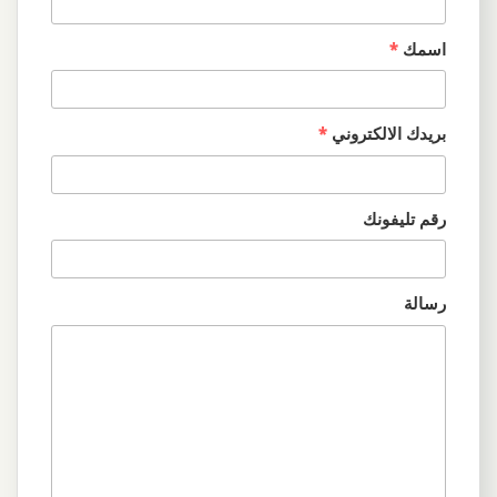
اسمك
*
بريدك الالكتروني
*
رقم تليفونك
رسالة