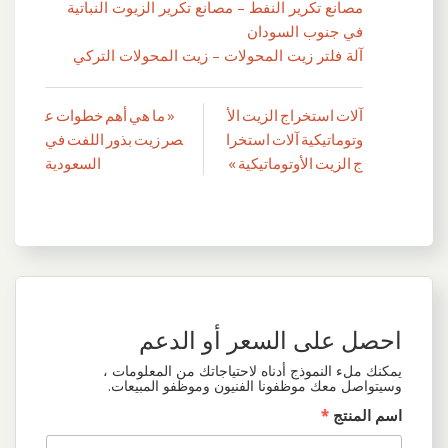
مصانع تكرير النفط – مصانع تكرير الزيوت النباتية
في جنوب السودان
آلة فلتر زيت المحولات – زيت المحولات التركي
آلات استخراج الزيت الأ
« ما هي أهم خطوات ع
تصفّح
وتوماتيكية آلات استخرا
صر زيت بذور اللفت في
المقالات
ج الزيت الأوتوماتيكية »
السعودية
احصل على السعر أو الدعم
يمكنك ملء النموذج أدناه لاحتياجاتك من المعلومات ،
وسيتواصل معك موظفونا الفنيون وموظفو المبيعات.
اسم المنتج
*