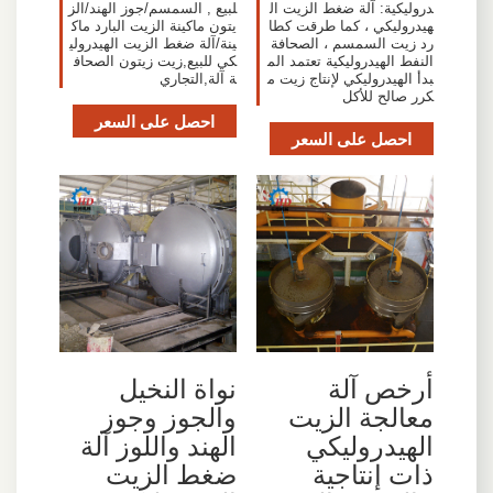
دروليكية: آلة ضغط الزيت ال
لبيع , السمسم/جوز الهند/الز
هيدروليكي ، كما طرقت كطا
يتون ماكينة الزيت البارد ماك
رد زيت السمسم ، الصحافة
ينة/آلة ضغط الزيت الهيدرولي
النفط الهيدروليكية تعتمد الم
كي للبيع,زيت زيتون الصحاف
بدأ الهيدروليكي لإنتاج زيت م
ة آلة,التجاري
كرر صالح للأكل
احصل على السعر
احصل على السعر
أرخص آلة
نواة النخيل
معالجة الزيت
والجوز وجوز
الهيدروليكي
الهند واللوز آلة
ذات إنتاجية
ضغط الزيت