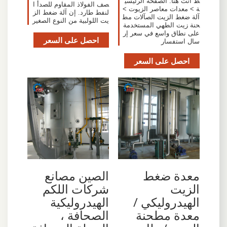
ط أنت هنا: الصفحة الرئيسي
صف الفولاذ المقاوم للصدأ ا
ة > معدات معاصر الزيوت >
لنفط طارد. إن آلة ضغط الز
آلة ضغط الزيت الصآلات مط
يت اللولبية من النوع الصغير
حنة زيت الطهي المستخدمة
على نطاق واسع في سعر إر
احصل على السعر
سال استفسار
احصل على السعر
معدة ضغط
الصين مصانع
الزيت
شركات اللكم
الهيدروليكي /
الهيدروليكية
معدة مطحنة
الصحافة ،