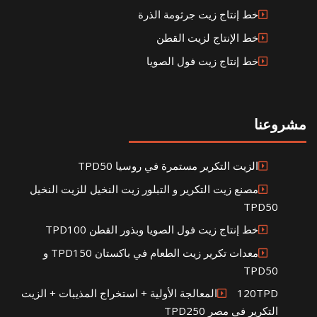
خط إنتاج زيت جرثومة الذرة
خط الإنتاج لزيت القطن
خط إنتاج زيت فول الصويا
مشروعنا
الزيت التكرير مستمرة في روسيا TPD50
مصنع زيت التكرير و التبلور زيت النخيل للزيت النخيل
TPD50
خط إنتاج زيت فول الصويا وبذور القطن TPD100
معدات تكرير زيت الطعام في باكستان TPD150 و
TPD50
120TPDالمعالجة الأولية + استخراج المذيبات + الزيت
التكرير في مصر TPD250