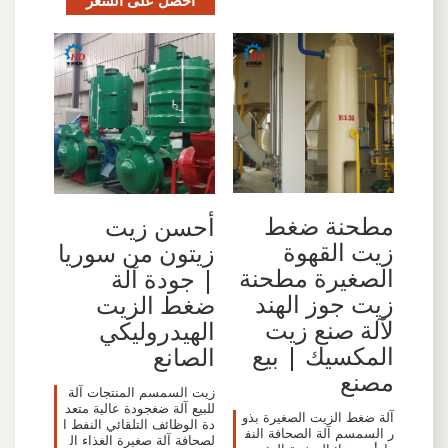
مطحنة ضغط
أحسن زيت
زيت القهوة
زيتون من سوريا
الصغيرة مطحنة
| جودة آلة
زيت جوز الهند
ضغط الزيت
لآلة صنع زيت
الهيدروليكي
المكسيك | بيع
الصانع
مصنع
زيت السمسم المنتجات آلة
للبيع آلة ضغجودة عالية متعد
آلة ضغط الزيت الصغيرة بذو
دة الوظائف التلقائي النفط ا
ر السمسم آلة الصحافة النف
لصحافة آلة صغيرة الغذاء ال