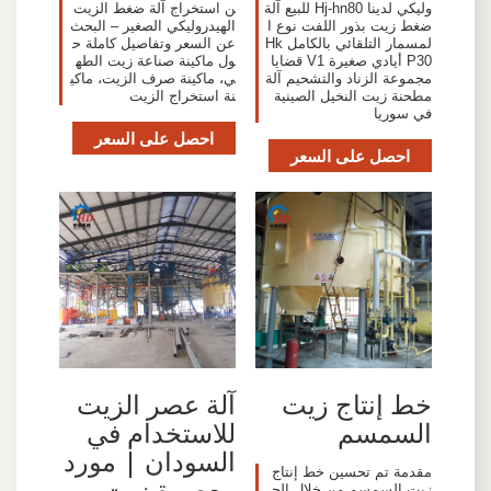
وليكي لدينا Hj-hn80 للبيع آلة
ن استخراج آلة ضغط الزيت
ضغط زيت بذور اللفت نوع ا
الهيدروليكي الصغير – البحث
لمسمار التلقائي بالكامل Hk
عن السعر وتفاصيل كاملة ح
P30 أيادي صغيرة V1 قضايا
ول ماكينة صناعة زيت الطه
مجموعة الزناد والتشحيم آلة
ي، ماكينة صرف الزيت، ماكي
مطحنة زيت النخيل الصينية
نة استخراج الزيت
في سوريا
احصل على السعر
احصل على السعر
خط إنتاج زيت
آلة عصر الزيت
السمسم
للاستخدام في
السودان | مورد
مقدمة تم تحسين خط إنتاج
معصرة زيت
زيت السمسم من خلال الج