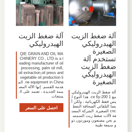
آلة ضغط الزيت
آلة ضغط الزيت
الهيدروليكي
الهيدروليكي
الصغيرة
QIE GRAIN AND OIL MA
تستخدم آلة
CHINERY CO., LTD is a l
eading manufacturer of oil
ضغط الزيت
processing, palm oil mill,
الهيدروليكي
oil extraction,oil press and
vegetable oil production li
الصغيرة
ne equipment in China. الم
قدمة للقسم: إنها الآلة المص
ممة الجديدة ، تعتمد على ال
آلة ضغط الزيت الهيدروليكي
منتجات
مع ce 6y-200 1. هذا النوع ل
يس فقط الكهربائية ، ولكن أ
يضا التلقائي الصحافة النفط
احصل على السعر
cnc الصغيرة. الشركة المصن
عة لآلات ضغط زيت السمس
م نحن مصنعون وموردون ذو
و سمعة طيبة