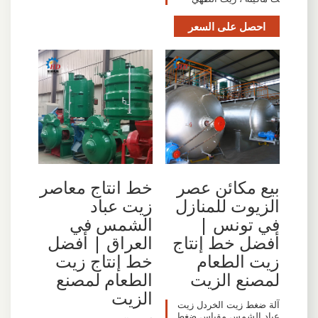
احصل على السعر
بيع مكائن عصر
خط انتاج معاصر
الزيوت للمنازل
زيت عباد
في تونس |
الشمس في
أفضل خط إنتاج
العراق | أفضل
زيت الطعام
خط إنتاج زيت
لمصنع الزيت
الطعام لمصنع
الزيت
آلة ضغط زيت الخردل زيت
عباد الشمس مقياس ضغط