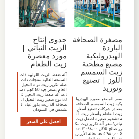
مصغرة الصحافة
جدوى إنتاج
الباردة
الزيت النباتي |
الهيدروليكية
مورد معصرة
مصنع مطحنة
زيت الطعام
زيت السمسم
آلة ضغط الزيت اللولبية ذات
اللوز | تصنيع
السمعة العالية منتجات ذات
صله تكرير زيت نواة النخيل
وتوريد
الخام بسعر جيد 50 كجم / س
اعة آلة ضغط زيت النخيل D
سعر المصنع صغيرة الهيدرول
53 نوع صغير زيت النخيل ال
يكية زيت السمسم الصحافة
صحافة آلة زيت بذور عباد ال
مصادر شركات تصنيع أسعار
شمس في السودان
زيت الطعام وأسعار زيت. آل
ة تشحيم صغيرة لصقل زيت
احصل على السعر
نباتي/سعر آلة تكرير زيت مك
رر صالح للأكل ٢٬٠٩٨٫٠٠ us
$-٥٬٩٨٠٫٠٠ us نخالة الأرز زي
ت ماكينة ، زيت الطهي