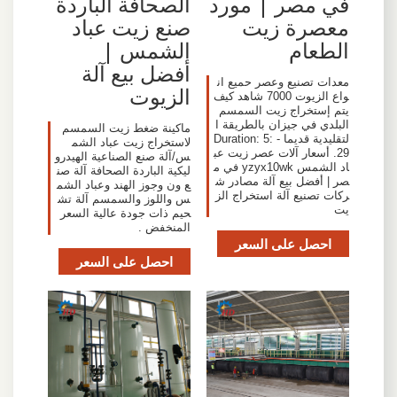
في مصر | مورد
الصحافة الباردة
معصرة زيت
صنع زيت عباد
الطعام
الشمس |
أفضل بيع آلة
معدات تصنيع وعصر حميع ان
الزيوت
واع الزيوت 7000 شاهد كيف
يتم إستخراج زيت السمسم
البلدي في جيزان بالطريقة ا
ماكينة ضغط زيت السمسم
لتقليدية قديما - Duration: 5:
لاستخراج زيت عباد الشم
29. أسعار آلات عصر زيت عب
س/آلة صنع الصناعية الهيدرو
اد الشمس yzyx10wk في م
ليكية الباردة الصحافة آلة صن
صر | أفضل بيع آلة مصادر ش
ع ون وجوز الهند وعباد الشم
ركات تصنيع آلة استخراج الز
س واللوز والسمسم آلة تش
يت
حيم ذات جودة عالية السعر
المنخفض .
احصل على السعر
احصل على السعر