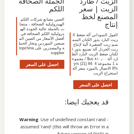
الزيت / طارد
الجملة الصحافة
الزيت | سعر
اللكم
المصنع لخط
الصين مصانع شركات اللكم
إنتاج
الهيدروليكية الصحافة ، منتجا
ت بالجملة عالية الجودة الهي
دروليكية اللكم الصحافة في
الفول السوداني آلة ضغط ال
أفضل الأسعار من الصين الم
زيت البارد بذور الكتان السم
صنعين الموردين وتجار الجمل
سم زيت الصغيرة آلية لإنتاج
ة والمصدرين على topchina
زيت الخردل آلة تصنيع بذور ا
supplier
لكتان ضغط الزيت البارد الط
ارد آلة ٨١٠٫٠٠ us$ / مجموع
ة 1 مجموعة 4 yrs (21) 84.
احصل على السعر
8% الاتصال بالمورد سعر آلة
استخراج الزيت
احصل على السعر
قد يعجبك ايضا:
Warning
: Use of undefined constant rand -
assumed 'rand' (this will throw an Error in a
future version of PHP) in