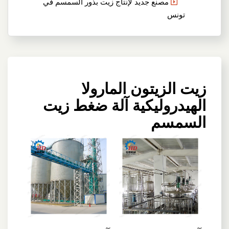
مصنع جديد لإنتاج زيت بذور السمسم في
تونس
زيت الزيتون المارولا
الهيدروليكية آلة ضغط زيت
السمسم