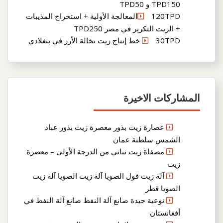
TPD150 و TPD50
120TPDالمعالجة الأولية + استخراج المذيبات
+ الزيت التكرير في مصر TPD250
30TPD خط إنتاج زيت نخالة الأرز في بنغلادي
المشاركات الاخيرة
عصارة زيت بذور معصرة زيت بذور عباد
الشمس سلطنة عمان
مصفاة زيت نباتي من الدرجة الأولى – معصرة
زيت
آلة زيت فول الصويا آلة زيت الصويا آلة زيت
الصويا قطر
نوعية جيدة صانع آلة النفط صانع آلة النفط في
أفغانستان