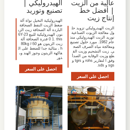
عالية من الزيت
الهيدروليكي |
| أفضل خط
تصنيع وتوريد
إنتاج زيت
الهيدروليكية النخيل نواة آلة
ضغط الزيت النفط الصحافة
الزيت الهيدروليكي تزويد حل
الباردة آلة الصحافة زيت الزي
ول معالجة الزيوت الصناعية
تون الهيدروليكية للبيع 6Y-23
توريد الزيت الهيدروليكي منذ
0 1. this قدرة الصحافة آلة
عام 1982. مورد حلول تصنيع
زيت الزيتون هو 50-80kg /
ومعالجة مياه الصرف الصح
h ، مثالية جدا للضغط على ال
ي. زيت التشحيم وزيت الق
فاكهة الزيتون وجوز الهند وب
طع وزيت الوقاية من الصدأ
ذور
وفق ا لتقارير rohs و tgrs و
sgs و sds.
احصل على السعر
احصل على السعر