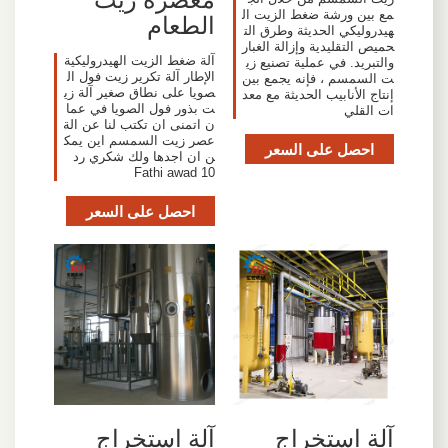
مع بين ورشة ضغط الزيت ال
الطعام
هيدروليكي الحديثة وطرق الت
حميص التقليدية وإزالة الغبار
آلة ضغط الزيت الهيدروليكية
والتبريد. في عملية تصنيع زي
الإطار آلة تكرير زيت فول ال
ت السمسم ، فإنه يجمع بين
صويا على نطاق صغير آلة زي
إنتاج الأنابيب الحديثة مع معد
ت بذور فول الصويا في عما
ات القلي
ن اتمنى ان تكتب لنا عن الة
عصر زيت السمسم اين يمك
احصل على السعر
ن ان اجدها ولك شكري رد
Fathi awad 10
احصل على السعر
آلة استخراج
آلة استخراج