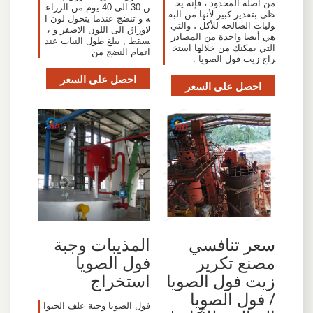
من أصله المحدود ، فإنه يح
ن 30 الى 40 يوم من الزراع
ظى بتقدير كبير لأنها من البق
ة و تنضج عندما يتحول لون ا
وليات الصالحة للأكل ، والتي
لاوراق الى اللون الاصفر و ت
هي أيضا واحدة من المصادر
سقط , يبلغ طول النبات عند
التي يمكنك من خلالها استخ
اتمام النضج من
راج زيت فول الصويا .
احصل على السعر
احصل على السعر
المذيبات وجبة
سعر تنافسي
فول الصويا
مصنع تكرير
استخراج
زيت فول الصويا
/ فول الصويا
فول الصويا وجبة علف الحيوا