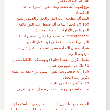
extraciton في قطر
نوع إثيوبيا آلة ضغط زيت الفول السوداني في
الباكستان
الهند آلة مطحنة زيت اللوز والجوز والصنوبر للبيع
80-160 كجم / ساعة آلة ضغط زيت اللوز فائقة
الجودة من الإمارات العربية المتحدة
Researchgate – التصميم الأولي لنموذج الضغط
اللولبي لمحطة استخلاص زيت فول الصويا
شراء ضمان التجارة سعر المصنع استخراج زيت
جرثومة الذرة
معمل تكرير النفط الخام الأوتوماتيكي بالكامل بقدرة
30 طنًا في اليوم من عمان
شراء آلة ضغط زيت الفول السوداني / معدات عملية
تكرير زيت النخيل
2019 آلة زيت الجوز للبيع
نباتات استخراج زيت الطعام – طارد ثلاثي الغرف
آلة ضغط زيت الفول ال
« موردي آلة استخراج ال
تصفّح
سوداني الأوتوماتيكية 6
نفط الصينية من ليبيا