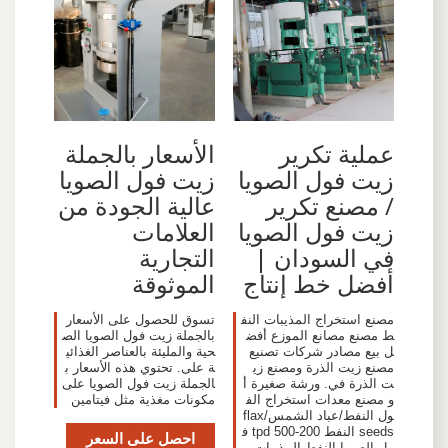
عملية تكرير
الأسعار بالجملة
زيت فول الصويا
زيت فول الصويا
/ مصنع تكرير
عالية الجودة من
زيت فول الصويا
العلامات
في السودان |
التجارية
أفضل خط إنتاج
الموثوقة
مصنع استخراج المذيبات النف
تسوق للحصول على الأسعار
ط مصنع مصانع الموزع أفض
بالجملة زيت فول الصويا الص
ل بيع مصادر شركات تصنيع
حية والمليئة بالعناصر الغذائي
مصنع زيت الذرة ومصنع زي
ة على. تحتوي هذه الأسعار ب
ت الذرة في. ورشة صغيرة أ
الجملة زيت فول الصويا على
و مصنع معدات استخراج الف
مكونات مغذية مثل فيتامين
ول النفط/عباد الشمس/flax
seeds النفط 200-500 tpd ف
احصل على السعر
ول الصويا النفط المذيبات م