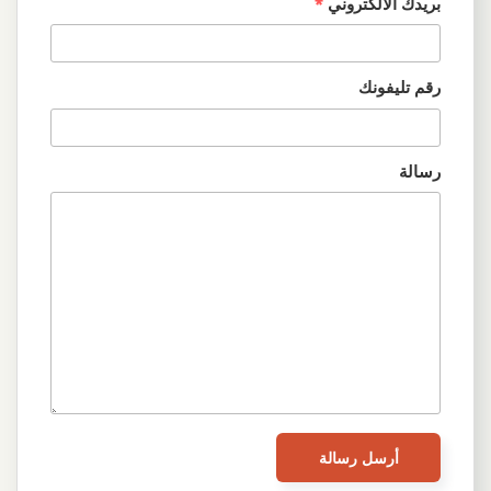
بريدك الالكتروني
*
رقم تليفونك
رسالة