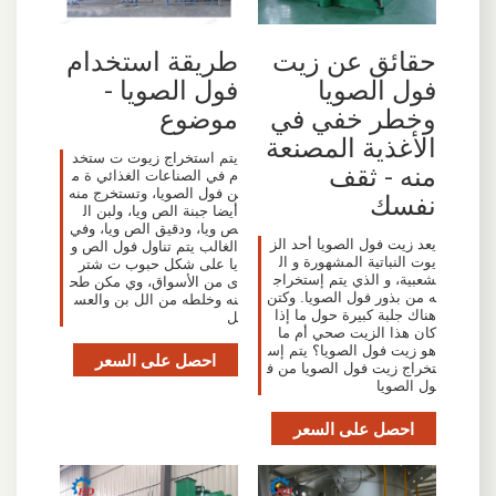
حقائق عن زيت
طريقة استخدام
فول الصويا
فول الصويا -
وخطر خفي في
موضوع
الأغذية المصنعة
يتم استخراج زيوت ت ستخد
منه - ثقف
م في الصناعات الغذائي ة م
ن فول الصويا، وتستخرج منه
نفسك
أيضا جبنة الص ويا، ولبن ال
ص ويا، ودقيق الص ويا، وفي
يعد زيت فول الصويا أحد الز
الغالب يتم تناول فول الص و
يوت النباتية المشهورة و ال
يا على شكل حبوب ت شتر
شعبية، و الذي يتم إستخراج
ى من الأسواق، وي مكن طح
ه من بذور فول الصويا. وكتن
نه وخلطه من الل بن والعس
هناك جلبة كبيرة حول ما إذا
ل
كان هذا الزيت صحي أم ما
هو زيت فول الصويا؟ يتم إس
احصل على السعر
تخراج زيت فول الصويا من ف
ول الصويا
احصل على السعر