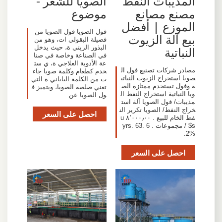
المذيبات النفط
الصويا للشعر -
مصنع مصانع
موضوع
الموزع | أفضل
فول الصويا فول الصويا من
بيع آلة الزيوت
فصيلة البقولي ات، وهو من
البذور الزيتي ة، حيث يدخل
النباتية
في الصناعة وخاصة في صنا
عة الأدوية العلاجي ة، ي ست
مصادر شركات تصنيع فول ال
خدم كطعام وكلمة صويا جاء
صويا استخراج الزيوت النباتي
ت من الكلمة الياباني ة التي
ة وفول تستخدم ممتازة الص
تعني صلصة الصويا، ويتميز ف
ويا النباتية استخراج النفط ال
ول الصويا عن
مذيبات/ فول الصويا آلة است
خراج النفط/ الصويا تكرير الن
احصل على السعر
فط الخام للبيع . ٨٬٠٠٠٫٠٠ u
s$ / مجموعات . 6 yrs. 63.
2%.
احصل على السعر