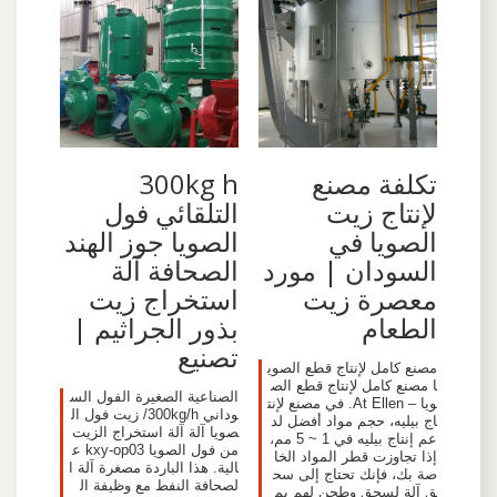
تكلفة مصنع
300kg h
لإنتاج زيت
التلقائي فول
الصويا في
الصويا جوز الهند
السودان | مورد
الصحافة آلة
معصرة زيت
استخراج زيت
الطعام
بذور الجراثيم |
تصنيع
مصنع كامل لإنتاج قطع الصوي
ا مصنع كامل لإنتاج قطع الص
الصناعية الصغيرة الفول الس
ويا – At Ellen. في مصنع لإنت
وداني 300kg/h/ زيت فول ال
اج بيليه، حجم مواد أفضل لد
صويا آلة آلة استخراج الزيت
عم إنتاج بيليه في 1 ~ 5 مم،
من فول الصويا kxy-op03 ع
إذا تجاوزت قطر المواد الخا
الية. هذا الباردة مصغرة آلة ا
صة بك، فإنك تحتاج إلى سح
لصحافة النفط مع وظيفة ال
ق آلة لسحق وطحن لهم بم