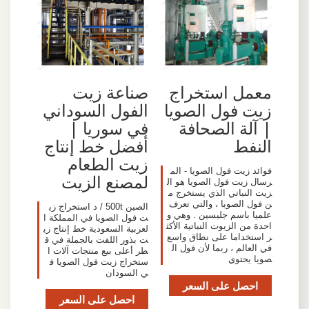
معمل استخراج
صناعة زيت
زيت فول الصويا
الفول السوداني
| آلة الصحافة
في سوريا |
النفط
أفضل خط إنتاج
زيت الطعام
فوائد زيت فول الصويا - الم
لمصنع الزيت
رسال زيت فول الصويا هو ال
زيت النباتي الذي يستخرج م
ن فول الصويا ، والتي تعرف
الصين 500t / د استخراج زي
علميا باسم جليسين . وهي و
ت فول الصويا في المملكة ا
احدة من الزيوت النباتية الأكث
لعربية السعودية خط إنتاج زي
ر استخداما على نطاق واسع
ت بذور اللفت بالجملة في ق
في العالم ، ربما لأن فول ال
طر أعلى بيع منتجات آلات ا
صويا يحتوي
ستخراج زيت فول الصويا ف
ي السودان
احصل على السعر
احصل على السعر