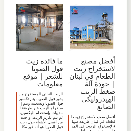
أفضل مصنع
ما فائدة زيت
لاستخراج زيت
فول الصويا
الطعام في لبنان
للشعر | موقع
| جودة آلة
معلومات
ضغط الزيت
الزيت النباتى المستخرج من
الهيدروليكي
بذور فول الصويا، يتم تكسير
فول الصويا وتسخينه ويتم إ
الصانع
ستخراج الزيت عبر طريقة ال
مذيبات بإستخدام الهكسين،
أفضل مصنع لاستخراج زيت ا
ثم يتم تكرير الزيت. واحدة
لطعام في لبنان طريقة سهل
من أفضل الأشياء حول زيت
ة لإستخراج الزيوت في المن
فول الصويا هو أنه غير مكل
زل بدون جهد وفي أقل من