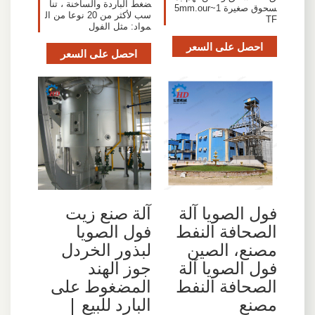
ضغط الباردة والساخنة ، تنا
سحوق صغيرة 1~5mm.our
سب لأكثر من 20 نوعا من ال
TF
مواد: مثل الفول
احصل على السعر
احصل على السعر
فول الصويا آلة
آلة صنع زيت
الصحافة النفط
فول الصويا
مصنع، الصين
لبذور الخردل
فول الصويا آلة
جوز الهند
الصحافة النفط
المضغوط على
مصنع
البارد للبيع |