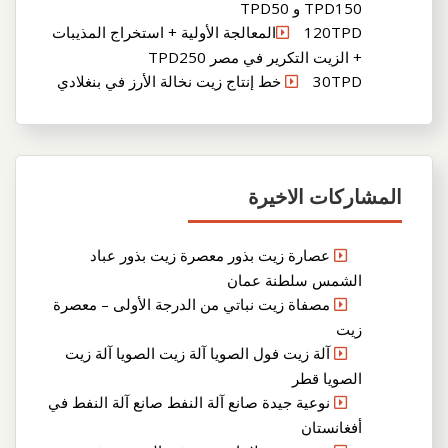
TPD150 و TPD50
120TPDالمعالجة الأولية + استخراج المذيبات
+ الزيت التكرير في مصر TPD250
30TPD خط إنتاج زيت نخالة الأرز في بنغلادي
المشاركات الاخيرة
عصارة زيت بذور معصرة زيت بذور عباد
الشمس سلطنة عمان
مصفاة زيت نباتي من الدرجة الأولى – معصرة
زيت
آلة زيت فول الصويا آلة زيت الصويا آلة زيت
الصويا قطر
نوعية جيدة صانع آلة النفط صانع آلة النفط في
أفغانستان