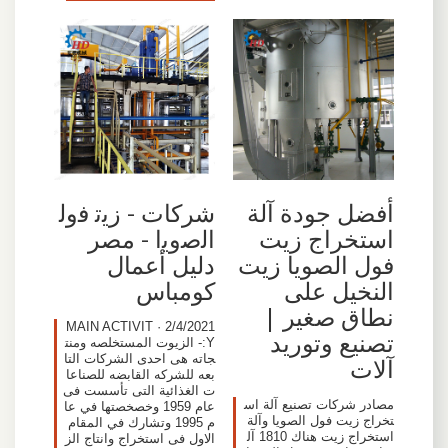
أفضل جودة آلة
شركات - ﺯﻳﺗ ﻓﻭﻟ
استخراج زيت
ﺍﻟﺻﻭﻳﺍ - مصر
فول الصويا زيت
دليل أعمال
النخيل على
كومباس
نطاق صغير |
2/4/2021 · MAIN ACTIVIT
تصنيع وتوريد
Y:- الزيوت المستخلصه ومنت
جاته هى احدى الشركات التا
آلات
بعه للشركه القابضه للصناعا
ت الغذائية التى تأسست فى
مصادر شركات تصنيع آلة اس
عام 1959 وخصخصتها في عا
تخراج زيت فول الصويا وآلة
م 1995 وتشارك في المقام
استخراج زيت هناك 1810 آل
الاول فى استخراج وانتاج الز