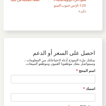
المقالات
yl-120 من جنوب السو
دان »
احصل على السعر أو الدعم
يمكنك ملء النموذج أدناه لاحتياجاتك من المعلومات ،
وسيتواصل معك موظفونا الفنيون وموظفو المبيعات.
اسم المنتج
*
اسمك
*