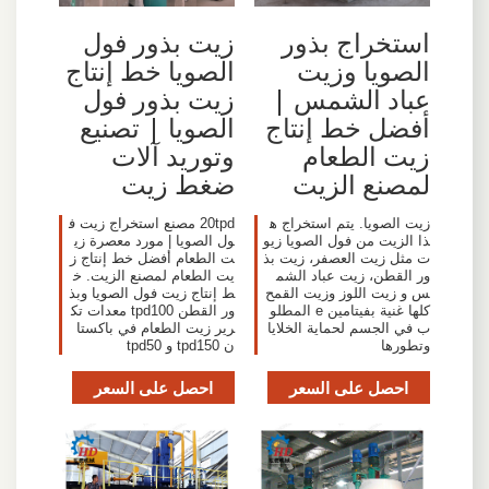
استخراج بذور
زيت بذور فول
الصويا وزيت
الصويا خط إنتاج
عباد الشمس |
زيت بذور فول
أفضل خط إنتاج
الصويا | تصنيع
زيت الطعام
وتوريد آلات
لمصنع الزيت
ضغط زيت
زيت الصويا. يتم استخراج ه
20tpd مصنع استخراج زيت ف
ذا الزيت من فول الصويا زيو
ول الصويا | مورد معصرة زي
ت مثل زيت العصفر، زيت بذ
ت الطعام أفضل خط إنتاج ز
ور القطن، زيت عباد الشم
يت الطعام لمصنع الزيت. خ
س و زيت اللوز وزيت القمح
ط إنتاج زيت فول الصويا وبذ
كلها غنية بفيتامين e المطلو
ور القطن tpd100 معدات تك
ب في الجسم لحماية الخلايا
رير زيت الطعام في باكستا
وتطورها
ن tpd150 و tpd50
احصل على السعر
احصل على السعر