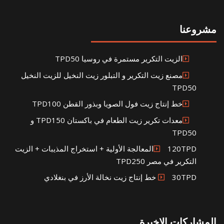
مشروعنا
الزيت التكرير مستمرة في روسيا TPD50
مصنع زيت التكرير و التبلور زيت النخيل للزيت النخيل
TPD50
خط إنتاج زيت فول الصويا وبذور القطن TPD100
معدات تكرير زيت الطعام في باكستان TPD150 و
TPD50
120TPDالمعالجة الأولية + استخراج المذيبات + الزيت
التكرير في مصر TPD250
30TPD خط إنتاج زيت نخالة الأرز في بنغلادي
المشاركات الاخيرة