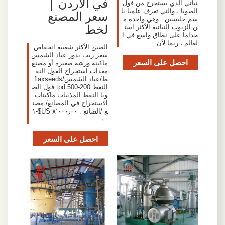
في الأردن |
نباتي الذي يستخرج من فول
الصويا ، والتي تعرف علميا با
سعر المصنع
سم جليسين . وهي واحدة م
لخط
ن الزيوت النباتية الأكثر است
خداما على نطاق واسع في ا
لعالم ، ربما لأن
الصين الأكثر شعبية انخفاض
سعر زيت بذور عباد الشمس
احصل على السعر
ماكينة ورشة صغيرة أو مصنع
معدات استخراج الفول النف
ط/عباد الشمس/flaxseeds
النفط 200-500 tpd فول الص
ويا النفط المذيبات ماكينات
الاستخراج في المصانع/ مصن
ع /الصانع . ٨٬٠٠٠٫٠٠ US$-١
٠٠
احصل على السعر