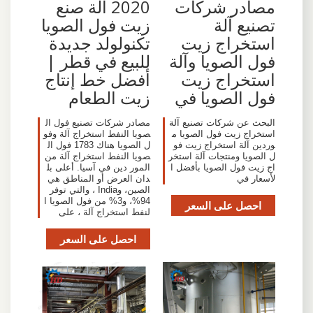
مصادر شركات
2020 آلة صنع
تصنيع آلة
زيت فول الصويا
استخراج زيت
تكنولولد جديدة
فول الصويا وآلة
للبيع في قطر |
استخراج زيت
أفضل خط إنتاج
فول الصويا في
زيت الطعام
البحث عن شركات تصنيع آلة
مصادر شركات تصنيع فول ال
استخراج زيت فول الصويا م
صويا النفط استخراج آلة وفو
وردين آلة استخراج زيت فو
ل الصويا هناك 1783 فول ال
ل الصويا ومنتجات آلة استخر
صويا النفط استخراج آلة من
اج زيت فول الصويا بأفضل ا
المور دين في آسيا. أعلى بل
لأسعار في
دان العرض أو المناطق هي
الصين، وIndia ، والتي توفر
94%، و3% من فول الصويا ا
احصل على السعر
لنفط استخراج آلة ، على
احصل على السعر