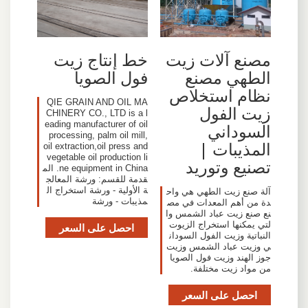
مصنع آلات زيت
خط إنتاج زيت
الطهي مصنع
فول الصويا
نظام استخلاص
QIE GRAIN AND OIL MA
زيت الفول
CHINERY CO., LTD is a l
eading manufacturer of oil
السوداني
processing, palm oil mill,
المذيبات |
oil extraction,oil press and
vegetable oil production li
تصنيع وتوريد
ne equipment in China. الم
قدمة للقسم: ورشة المعالج
ة الأولية - ورشة استخراج ال
آلة صنع زيت الطهي هي واح
مذيبات - ورشة
دة من أهم المعدات في مص
نع صنع زيت عباد الشمس وا
لتي يمكنها استخراج الزيوت
احصل على السعر
النباتية وزيت الفول السودان
ي وزيت عباد الشمس وزيت
جوز الهند وزيت فول الصويا
من مواد زيت مختلفة.
احصل على السعر