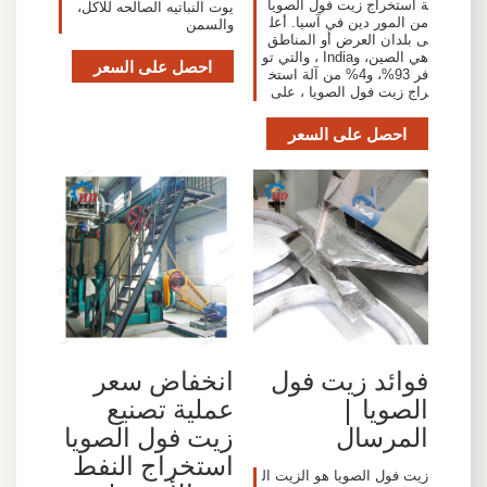
ة استخراج زيت فول الصويا
يوت النباتيه الصالحه للاكل،
من المور دين في آسيا. أعل
والسمن
ى بلدان العرض أو المناطق
هي الصين، وIndia ، والتي تو
احصل على السعر
فر 93%، و4% من آلة استخ
راج زيت فول الصويا ، على
احصل على السعر
فوائد زيت فول
انخفاض سعر
الصويا |
عملية تصنيع
المرسال
زيت فول الصويا
استخراج النفط
زيت فول الصويا هو الزيت ال