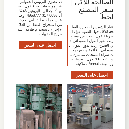
الصالحة للأكل |
ن,عضوي,البروتين الحيواني,
غير مواصفات وجبة فول الص
سعر المصنع
ويا كانجدالي: البروتين 46%
لخط
أنا 0086-317-4958777; وجب
ة استخراج نخالة التي تحدث
من استخراج النفط من الغلا
عباد الشمس الصغيرة الصال
ء إجراء باستخدام طريق است
حة للأكل فول الصويا فول ال
خراج المذيبات.
صويا الفول لبحث عن مصنع
زيت بذور الفول السوداني ف
احصل على السعر
ي الصين، زيت بذور الفول ال
سوداني القائمة مصنع يمكن
ك شراء المنتجات مباشرة م
ن. 25-30t/D فول الصويا، ج
وز الهند، Peanut، ماكينة
احصل على السعر