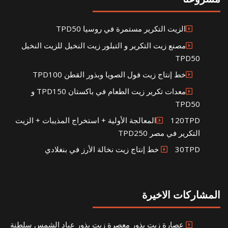
الزيت التكرير مستمرة في روسيا TPD50
مصنع زيت التكرير و التبلور زيت النخيل للزيت النخيل
TPD50
خط إنتاج زيت فول الصويا وبذور القطن TPD100
معدات تكرير زيت الطعام في باكستان TPD150 و
TPD50
120TPDالمعالجة الأولية + استخراج المذيبات + الزيت
التكرير في مصر TPD250
30TPD خط إنتاج زيت نخالة الأرز في بنغلادي
المشاركات الاخيرة
عصارة زيت بذور معصرة زيت بذور عباد الشمس سلطنة