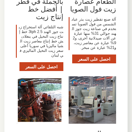
الطعام عصارة
بالجملة في قطر
زيت فول الصويا
| أفضل خط
إنتاج زيت
آلة صنع تقطير زيت بذر عباد
الشمس من فول الصويا تس
شبه التلقائي آلة استخراج زي
تخدم في صناعة زيت جوز ال
ت جوز الهند 2.5 3tph خط إ
هند حوالي 31% منها عبارة
نتاج زيت النخيل في بنغلادي
عن آلات صيدلانية أخرى، و2
ش خط إنتاج معاصر زيت ال
9% عبارة عن معاصر زيت،
شيا ماليزيا في سوريا أعلى
و21% عبارة عن مبخر.
سعر زيت النخيل الماليزي ف
ي لبنان
احصل على السعر
احصل على السعر