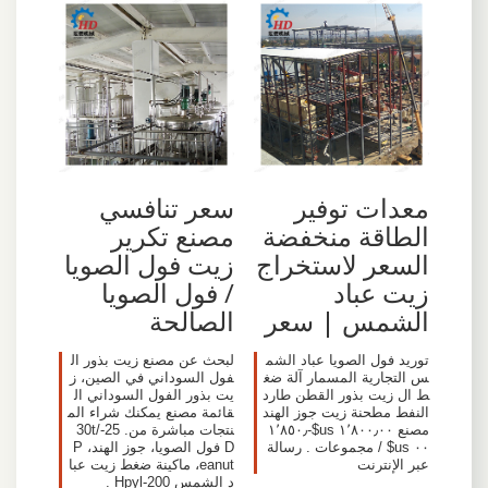
معدات توفير
سعر تنافسي
الطاقة منخفضة
مصنع تكرير
السعر لاستخراج
زيت فول الصويا
زيت عباد
/ فول الصويا
الشمس | سعر
الصالحة
توريد فول الصويا عباد الشم
لبحث عن مصنع زيت بذور ال
س التجارية المسمار آلة ضغ
فول السوداني في الصين، ز
ط ال زيت بذور القطن طارد
يت بذور الفول السوداني ال
النفط مطحنة زيت جوز الهند
قائمة مصنع يمكنك شراء الم
مصنع ١٬٨٠٠٫٠٠ us$-١٬٨٥٠٫
نتجات مباشرة من. 25-30t/
٠٠ us$ / مجموعات . رسالة
D فول الصويا، جوز الهند، P
عبر الإنترنت
eanut، ماكينة ضغط زيت عبا
د الشمس Hpyl-200 .