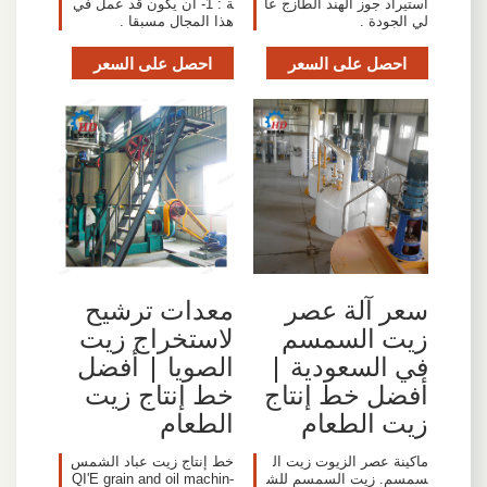
استيراد جوز الهند الطازج عا
ة : 1- ان يكون قد عمل في
لي الجودة .
هذا المجال مسبقا .
احصل على السعر
احصل على السعر
سعر آلة عصر
معدات ترشيح
زيت السمسم
لاستخراج زيت
في السعودية |
الصويا | أفضل
أفضل خط إنتاج
خط إنتاج زيت
زيت الطعام
الطعام
ماكينة عصر الزيوت زيت ال
خط إنتاج زيت عباد الشمس
سمسم. زيت السمسم للش
-QI'E grain and oil machin