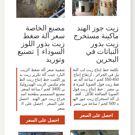
زيت جوز الهند
مصنع الخاصة
ماكينة مستخرج
سعر آلة ضغط
زيت بذور
زيت بذور اللوز
النباتات في
السوداء | تصنيع
البحرين
وتوريد
تكلفة خط إنتاج زيت لب النخ
شعبية سعر آلة ضغط الزيت
يل في الجزائر ; ارتفاع إنتاج
البارد جيب آلة تكرير زيت بذ
450-550 كجم / ساعة آلة ض
ور اللفت خط إنتاج زيت الط
غط زيت فول الصويا كبيرة ف
عام مكبس الزيت الهيدروليك
ي مصر ; خط إنتاج زيت فول
ي 3400 كجم / ساعة لسعر
الصويا الصالحة للأكل ; أفض
مصنع السمسم مطحنة است
ل آلة استخراج زيت جوز الهن
خراج زيت جوز الهند . احصل
د 500 كجم / ساعة من مصر
على السعر . احصل على ال
سعر
احصل على السعر
احصل على السعر