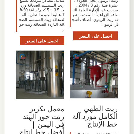
زيت الزيتون عالى الجودة .
ساعة. مصادر شركات تصنيع
نشرة فنية رقم 3 / 2004 .
زيت السمسم الصحافة وزي
صدرت عن الإدارة العامة للث
ت 3.5 ~ 5 كجم/ساعة fr-50
قافة الزراعية . المقدمة. تعي
1 عالية الجودة التجارية آلة ا
ئة زيت الزيتون. أصناف أشج
لصحافة زيت السمسم الصح
ار الزيتون.
افة الباردة الصحافة زيت جو
ز
احصل على السعر
احصل على السعر
زيت الطهي
معمل تكرير
الكامل مورد آلة
زيت جوز الهند
خط الإنتاج
في اليمن |
أفضل خط إنتاج