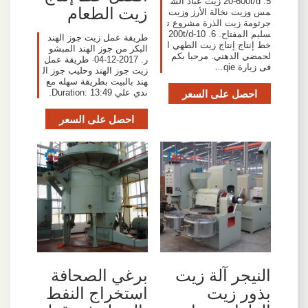
5. 20-600t/d زيت عباد الش
زيت الطعام
مس وزيت نخالة الأرز وزيت
جرثومة زيت الذرة مشروع ت
سليم المفتاح. 6. 10-200t/d
‫طريقة عمل زيت جوز الهند
خط إنتاج إنتاج زيت الطهي ا
البكر من جوز الهند المبشو
لحمضي الدهني. مرحبا بكم
ر. 2017-12-04· طريقة عمل
فى زيارة qie…
زيت جوز الهند وحليب جوز ال
هند بالبيت بطريقة سهله مع
احصل على السعر
ندي علي Duration: 13:49.
احصل على السعر
النيجر آلة زيت
برغي الصحافة
بذور زيت
استخراج النفط