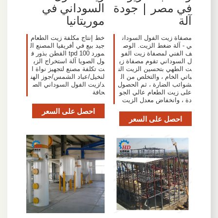
في مصر | جودة
السوداني في
آلة
موريتانيا
مصفاة زيت الفول السودان
خط إنتاج مكلفة زيت الطعام
ي - آلة ضغط الزيت. الوص
جيد بيع في أفريقيا المصنع ال
ف الفني لمصفاة زيت الفو
مورد 100 tpd القطن بذور ف
ل السوداني تقوم مصفاة زي
ول الصويا آلة استخراج الزي
ت الطهي بتحسين الزيت الن
ت تكلفة مصنع لتجهيز نواة ا
باتي الخام ، والتخلص من ال
لنخيل/عباد الشمس/جوز الهن
شوائب الضارة ، ثم الحصول
د/زيت الفول السوداني الص
على زيت الطعام عالي الجو
حافة
دة ، وانخفاض معدل الزيت
احصل على السعر
احصل على السعر