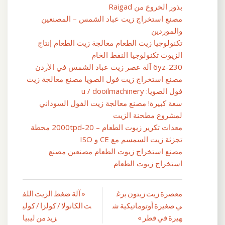
بذور الخروع من Raigad
مصنع استخراج زيت عباد الشمس – المصنعين
والموردين
تكنولوجيا زيت الطعام معالجة زيت الطعام إنتاج
الزيوت تكنولوجيا النفط الخام
6yz-230 آلة عصر زيت عباد الشمس في الأردن
مصنع استخراج زيت فول الصويا مصنع معالجة زيت
فول الصويا: u / dooilmachinery
سعة كبيرة! مصنع معالجة زيت الفول السوداني
لمشروع مطحنة الزيت
معدات تكرير زيوت الطعام – 20-2000tpd محطة
تجزئة زيت السمسم مع CE و ISO
مصنع استخراج زيوت الطعام مصنعين مصنع
استخراج زيوت الطعام
معصرة زيت زيتون برغ
« آلة ضغط الزيت اللف
تصفّح
ي صغيرة أوتوماتيكية ش
ت الكانولا / كولزا / كولي
المقالات
هيرة في قطر »
زيد من ليبيا