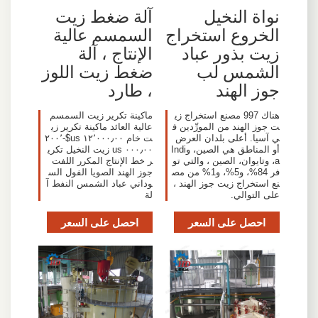
نواة النخيل
آلة ضغط زيت
الخروع استخراج
السمسم عالية
زيت بذور عباد
الإنتاج ، آلة
الشمس لب
ضغط زيت اللوز
جوز الهند
، طارد
هناك 997 مصنع استخراج زي
ماكينة تكرير زيت السمسم
ت جوز الهند من المورِّدين ف
عالية العائد ماكينة تكرير زي
ي آسيا. أعلى بلدان العرض
ت خام ١٢٬٠٠٠٫٠٠ us$-٢٠٠٬
أو المناطق هي الصين، وIndi
٠٠٠٫٠٠ us زيت النخيل تكري
a، وتايوان، الصين ، والتي تو
ر خط الإنتاج المكرر اللفت
فر 84%، و5%، و1% من مص
جوز الهند الصويا الفول الس
نع استخراج زيت جوز الهند ،
وداني عباد الشمس النفط آ
على التوالي.
لة
احصل على السعر
احصل على السعر