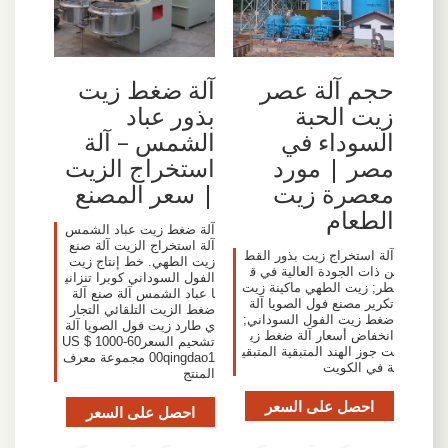
حجم آلة عصر
آلة ضغط زيت
زيت الحبة
بذور عباد
السوداء في
الشمس – آلة
مصر | مورد
استخراج الزيت
معصرة زيت
| سعر المصنع
الطعام
آلة ضغط زيت عباد الشمس
آلة استخراج الزيت آلة صنع
آلة استخراج زيت بذور القط
زيت الطهي. خط إنتاج زيت
ن ذات الجودة العالية في ق
الفول السوداني كوبرا تنزاني
طر; زيت الطهي ماكينة زيت
ا عباد الشمس آلة صنع آلة
تكرير مصنع فول الصويا آلة
ضغط الزيت التلقائي التجار
ضغط زيت الفول السوداني;
ي طارد زيت فول الصويا آلة
انخفاض أسعار آلة ضغط زي
تشحيم السعرUS $ 1000-60
ت جوز الهند المتبقية المتبقي
00qingdao1 مجموعة معرف
ة في الكويت
المنتج
احصل على السعر
احصل على السعر