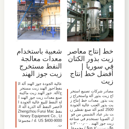
خط إنتاج معاصر
شعبية باستخدام
زيت بذور الكتان
معدات معالجة
في سوريا |
النفط مستخرج
أفضل خط إنتاج
زيت جوز الهند
زيت
عالية الجودة جوز الهند آلة ال
نفط/جوز الهند زيت مستخر
مصادر شركات تصنيع استخر
ج/آلة. جوز الهند زيت ماكينة
اج زيت بذور آلة واستخراج ز
صنع معدات زيت جوز الهند آ
يت بذور. معدات خط إنتاج ز
لة النفط للبيع عالية الجودة ا
يت بذور العنب عالية الجودة
لأخضر النفط آلة الذرة آلة ال
2500 كجم آلة صنع تقطير زي
نفط Zhengzhou Furui Mac
ت بذر عباد الشمس من فو
hinery Equipment Co., Lt
ل الصويا تستخدم في صناعة
d. US $400-9000 / مجموعا
زيت جوز الهند . ٣٬٠٠٠٫٠٠ u
ت.
s$-٧٬٠٠٠٫٠٠ us$ / مجموعا