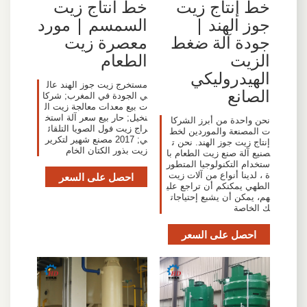
خط إنتاج زيت
خط انتاج زيت
جوز الهند |
السمسم | مورد
جودة آلة ضغط
معصرة زيت
الزيت
الطعام
الهيدروليكي
مستخرج زيت جوز الهند عال
الصانع
ي الجودة في المغرب; شركا
ت بيع معدات معالجة زيت ال
نخيل; حار بيع سعر آلة استخ
نحن واحدة من أبرز الشركا
راج زيت فول الصويا التلقائ
ت المصنعة والموردين لخط
ي; 2017 مصنع شهير لتكرير
إنتاج زيت جوز الهند. نحن ت
زيت بذور الكتان الخام
صنيع آلة صنع زيت الطعام با
ستخدام التكنولوجيا المتطور
ة ، لدينا أنواع من آلات زيت
احصل على السعر
الطهي يمكنكم أن تراجع علي
هم، يمكن أن يشبع إحتياجات
ك الخاصة
احصل على السعر