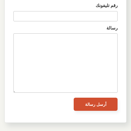
رقم تليفونك
رسالة