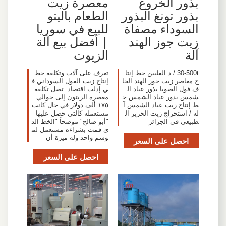
بذور الخروع
معصرة زيت
بذور تونغ البذور
الطعام باليتو
السوداء مصفاة
للبيع في سوريا
زيت جوز الهند
| أفضل بيع آلة
آلة
الزيوت
30-500t / د الفلبين خط إنتا
تعرف على آلات وتكلفة خط
ج معاصر زيت جوز الهند الجا
إنتاج زيت الفول السوداني ف
ف فول الصويا بذور عباد ال
ي إدلب اقتصاد. تصل تكلفة
شمس بذور عباد الشمس خ
معصرة الزيتون إلى حوالي
ط إنتاج زيت عباد الشمس آ
١٧٥ ألف دولار في حال كانت
لة / استخراج زيت الحرير ال
مستعملة كالتي حصل عليها
طبيعي في الجزائر
"أبو صالح" موضحاً "الخط الذ
ي قمت بشراءه مستعمل لم
وسم واحد وله ميزة أن
احصل على السعر
احصل على السعر