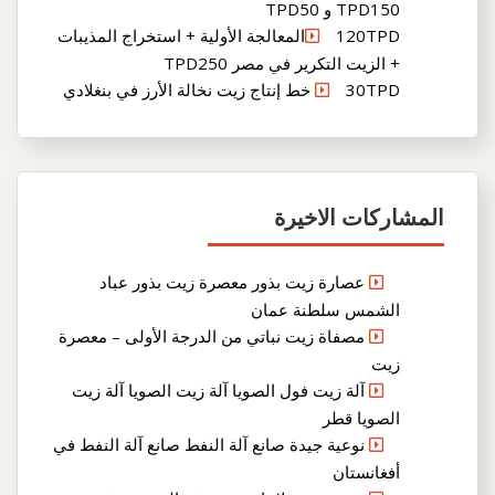
TPD150 و TPD50
120TPDالمعالجة الأولية + استخراج المذيبات
+ الزيت التكرير في مصر TPD250
30TPD خط إنتاج زيت نخالة الأرز في بنغلادي
المشاركات الاخيرة
عصارة زيت بذور معصرة زيت بذور عباد
الشمس سلطنة عمان
مصفاة زيت نباتي من الدرجة الأولى – معصرة
زيت
آلة زيت فول الصويا آلة زيت الصويا آلة زيت
الصويا قطر
نوعية جيدة صانع آلة النفط صانع آلة النفط في
أفغانستان