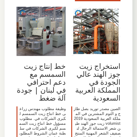
استخراج زيت
خط إنتاج زيت
جوز الهند عالي
السمسم مع
الجودة في
دعم احترافي
المملكة العربية
في لبنان | جودة
السعودية
آلة ضغط
الصين مصدر توريد بصل طاز
وظيفة مطلوب مهندس زراع
ج و الثوم المشترين في الم
ى خط انتاج زيت السمسم ل
ملكة العربية السعودية 2019
كبرى الشركات في. مطلوب
volumist زيت جوز الهند طي
مسؤول خط انتاج زيت السم
ن شعر الاستمالة الرجال لت
سم لكبرى الشركات في سل
صفيف الشعر المهنية المنتج
طنة عمان الشروط المطلوب