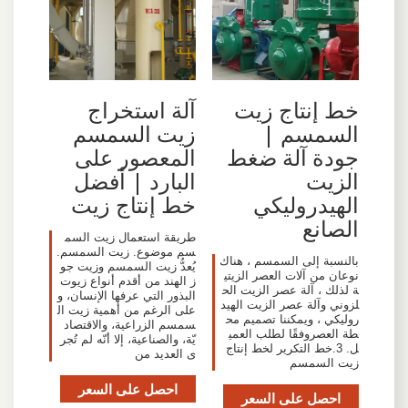
آلة استخراج
خط إنتاج زيت
زيت السمسم
السمسم |
المعصور على
جودة آلة ضغط
البارد | أفضل
الزيت
خط إنتاج زيت
الهيدروليكي
الصانع
طريقة استعمال زيت السم
سم موضوع. زيت السمسم.
بالنسبة إلى السمسم ، هناك
يُعدُّ زيت السمسم وزيت جو
نوعان من آلات العصر الزيتي
ز الهند من أقدم أنواع زيوت
ة لذلك ، آلة عصر الزيت الح
البذور التي عرفها الإنسان، و
لزوني وآلة عصر الزيت الهيد
على الرغم من أهمية زيت ال
روليكي ، ويمكننا تصميم مح
سمسم الزراعية، والاقتصاد
طة العصروفقًا لطلب العمي
يّة، والصناعية، إلا أنّه لم تُجر
ل. 3.خط التكرير لخط إنتاج
ى العديد من
زيت السمسم
احصل على السعر
احصل على السعر