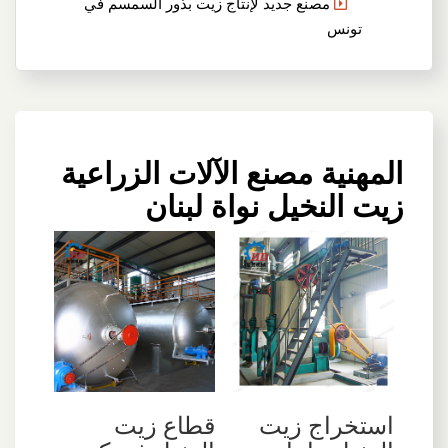
مصنع جديد لإنتاج زيت بذور السمسم في
تونس
المهنية مصنع الآلات الزراعية
زيت النخيل نواة لبنان
استخراج زيت
قطاع زيت