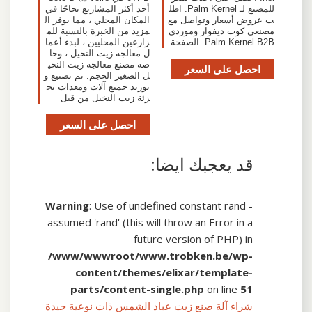
للمصنع لـ Palm Kernel. اطل
أحد أكثر المشاريع نجاحًا في
ب عروض أسعار وتواصل مع
المكان المحلي ، مما يوفر ال
مصنعي كوت ديفوار وموردي
مزيد من الخبرة بالنسبة للم
Palm Kernel B2B. الصفحة
زارعين المحليين ، لبدء أعما
ل معالجة زيت النخيل ، وخا
صة مصنع معالجة زيت النخي
احصل على السعر
ل الصغير الحجم. تم تصنيع و
توريد جميع آلات ومعدات تج
زئة زيت النخيل من قبل
احصل على السعر
قد يعجبك ايضا:
Warning
: Use of undefined constant rand -
assumed 'rand' (this will throw an Error in a
future version of PHP) in
/www/wwwroot/www.trobken.be/wp-
content/themes/elixar/template-
parts/content-single.php
on line
51
شراء آلة صنع زيت عباد الشمس ذات نوعية جيدة