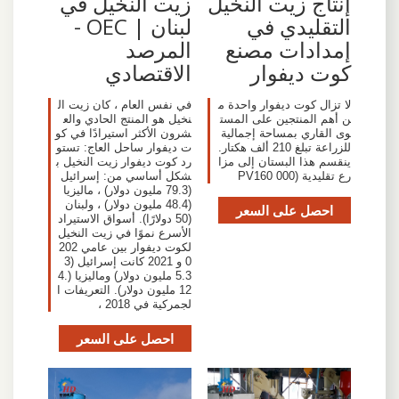
إنتاج زيت النخيل
زيت النخيل في
التقليدي في
لبنان | OEC -
إمدادات مصنع
المرصد
كوت ديفوار
الاقتصادي
لا تزال كوت ديفوار واحدة م
في نفس العام ، كان زيت ال
ن أهم المنتجين على المست
نخيل هو المنتج الحادي والع
وى القاري بمساحة إجمالية
شرون الأكثر استيرادًا في كو
للزراعة تبلغ 210 ألف هكتار.
ت ديفوار ساحل العاج: تستو
ينقسم هذا البستان إلى مزا
رد كوت ديفوار زيت النخيل ب
رع تقليدية (PV160 000
شكل أساسي من: إسرائيل
(79.3 مليون دولار) ، ماليزيا
(48.4 مليون دولار) ، ولبنان
احصل على السعر
(50 دولارًا). أسواق الاستيراد
الأسرع نموًا في زيت النخيل
لكوت ديفوار بين عامي 202
0 و 2021 كانت إسرائيل (3
5.3 مليون دولار) وماليزيا (4.
12 مليون دولار). التعريفات ا
لجمركية في 2018 ،
احصل على السعر