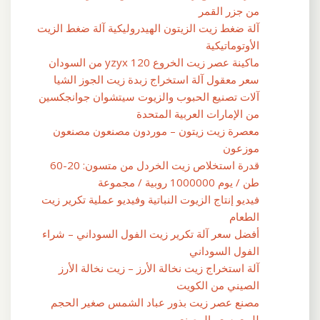
من جزر القمر
آلة ضغط زيت الزيتون الهيدروليكية آلة ضغط الزيت
الأوتوماتيكية
ماكينة عصر زيت الخروع yzyx 120 من السودان
سعر معقول آلة استخراج زبدة زيت الجوز الشيا
آلات تصنيع الحبوب والزيوت سيتشوان جوانجكسين
من الإمارات العربية المتحدة
معصرة زيت زيتون – موردون مصنعون مصنعون
موزعون
قدرة استخلاص زيت الخردل من متسون: 20-60
طن / يوم 1000000 روبية / مجموعة
فيديو إنتاج الزيوت النباتية وفيديو عملية تكرير زيت
الطعام
أفضل سعر آلة تكرير زيت الفول السوداني – شراء
الفول السوداني
آلة استخراج زيت نخالة الأرز – زيت نخالة الأرز
الصيني من الكويت
مصنع عصر زيت بذور عباد الشمس صغير الحجم
للبيع بسعر المصنع