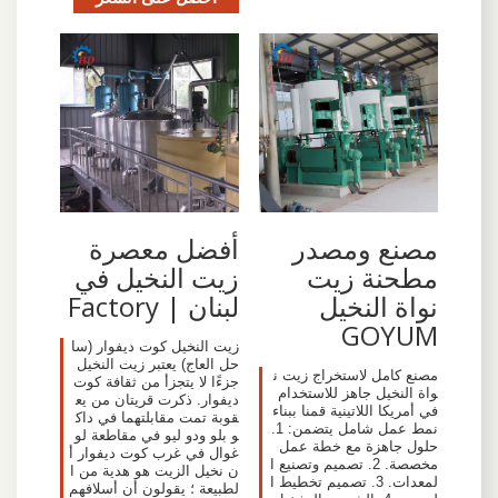
مصنع ومصدر
أفضل معصرة
مطحنة زيت
زيت النخيل في
نواة النخيل
لبنان | Factory
GOYUM
زيت النخيل كوت ديفوار (سا
حل العاج) يعتبر زيت النخيل
مصنع كامل لاستخراج زيت ن
جزءًا لا يتجزأ من ثقافة كوت
واة النخيل جاهز للاستخدام
ديفوار. ذكرت قريتان من يع
في أمريكا اللاتينية قمنا ببناء
قوبة تمت مقابلتهما في داك
نمط عمل شامل يتضمن: 1.
و بلو ودو ليو في مقاطعة لو
حلول جاهزة مع خطة عمل
غوال في غرب كوت ديفوار أ
مخصصة. 2. تصميم وتصنيع ا
ن نخيل الزيت هو هدية من ا
لمعدات. 3. تصميم تخطيط ا
لطبيعة ؛ يقولون أن أسلافهم