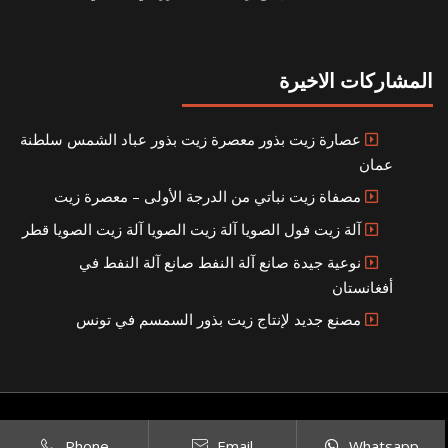
المشاركات الاخيرة
عصارة زيت بذور معصرة زيت بذور عباد الشمس سلطنة
عمان
مصفاة زيت نباتي من الدرجة الأولى – معصرة زيت
آلة زيت فول الصويا آلة زيت الصويا آلة زيت الصويا قطر
نوعية جيدة صانع آلة النفط صانع آلة النفط في
أفغانستان
مصنع جديد لإنتاج زيت بذور السمسم في تونس
Copyright © 2021
SITEMAP
بناء مصنع إنتاج الزيوت النباتية الخاص بك
|
Phone
Email
Whatsapp