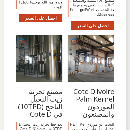
لمصنع. 4. التثبيت والتشغيل.
ولدوا من الله ووجدوا نخيل ا
5. التدريب الفني وجميع ما ب
لزيت
عد الخدمات. Fe ... go4Worl
dBusiness
احصل على السعر
احصل على السعر
Cote D'Ivoire
مصنع تجزئة
Palm Kernel
زيت النخيل
الموردون
الناجح (10TPD)
والمصنعون
في Cote D
البحث عن موردي Palm Ker
يعد خط تجزئة زيت النخيل 1
nel. احصل على أحدث سعر
0TPD في Cote D 檒 voire