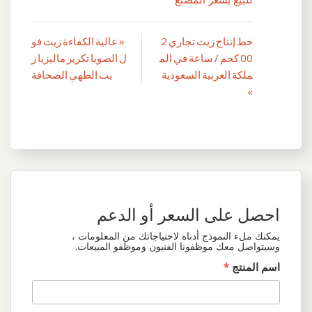
خط إنتاج زيت تجاري 2
« عالية الكفاءة زيت فو
تصفّح
00 كجم / ساعة في الم
ل الصويا تكرير ماليزيا ز
المقالات
ملكة العربية السعودية
يت الطهي الصحافة
»
احصل على السعر أو الدعم
يمكنك ملء النموذج أدناه لاحتياجاتك من المعلومات ،
وسيتواصل معك موظفونا الفنيون وموظفو المبيعات.
اسم المنتج
*