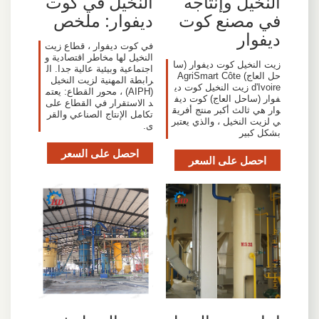
النخيل وإنتاجه
النخيل في كوت
في مصنع كوت
ديفوار: ملخص
ديفوار
في كوت ديفوار ، قطاع زيت
النخيل لها مخاطر اقتصادية و
زيت النخيل كوت ديفوار (سا
اجتماعية وبيئية عالية جدا. ال
حل العاج) AgriSmart Côte
رابطة المهنية لزيت النخيل
d'Ivoire زيت النخيل كوت دي
(AIPH) ، محور القطاع: يعتم
فوار (ساحل العاج) كوت ديف
د الاستقرار في القطاع على
وار هي ثالث أكبر منتج أفريق
تكامل الإنتاج الصناعي والقر
ي لزيت النخيل ، والذي يعتبر
ى.
بشكل كبير
احصل على السعر
احصل على السعر