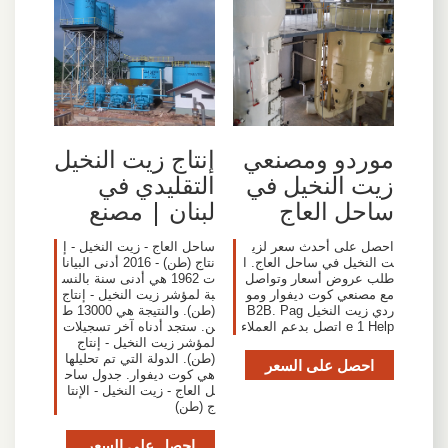
موردو ومصنعي
إنتاج زيت النخيل
زيت النخيل في
التقليدي في
ساحل العاج
لبنان | مصنع
احصل على أحدث سعر لزي
ساحل العاج - زيت النخيل - إ
ت النخيل في ساحل العاج. ا
نتاج (طن) - 2016 أدنى البيانا
طلب عروض أسعار وتواصل
ت 1962 هي أدنى سنة بالنس
مع مصنعي كوت ديفوار ومو
بة لمؤشر زيت النخيل - إنتاج
ردي زيت النخيل B2B. Pag
(طن). والنتيجة هي 13000 ط
e 1 Help اتصل بدعم العملاء
ن. ستجد أدناه آخر تسجيلات
لمؤشر زيت النخيل - إنتاج
(طن). الدولة التي تم تحليلها
احصل على السعر
هي كوت ديفوار. جدول ساح
ل العاج - زيت النخيل - الإنتا
ج (طن)
احصل على السعر