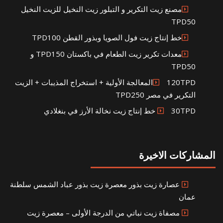
مصنع زيت التكرير و التبلور زيت النخيل للزيت النخيل
TPD50
خط إنتاج زيت فول الصويا وبذور القطن TPD100
معدات تكرير زيت الطعام في باكستان TPD150 و
TPD50
120TPDالمعالجة الأولية + استخراج المذيبات + الزيت
التكرير في مصر TPD250
30TPD خط إنتاج زيت نخالة الأرز في بنغلادي
المشاركات الاخيرة
عصارة زيت بذور معصرة زيت بذور عباد الشمس سلطنة
عمان
مصفاة زيت نباتي من الدرجة الأولى – معصرة زيت