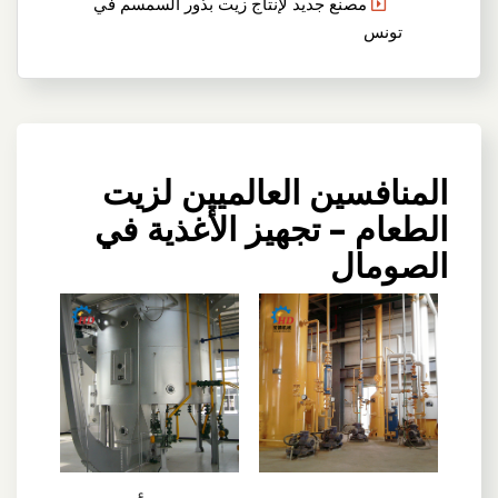
مصنع جديد لإنتاج زيت بذور السمسم في
تونس
المنافسين العالميين لزيت
الطعام – تجهيز الأغذية في
الصومال