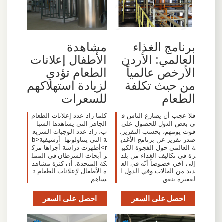
برنامج الغذاء
مشاهدة
العالمي: الأردن
الأطفال إعلانات
الأرخص عالمياً
الطعام تؤدي
من حيث تكلفة
لزيادة استهلاكهم
الطعام
للسعرات
فلا عجب أن يصارع الناس ف
كلما زاد عدد إعلانات الطعام
ي بعض الدول للحصول على
الجاهز التي يشاهدها الشبا
قوت يومهم، بحسب التقرير.
ب، زاد عدد الوجبات السريع
صدر تقرير عن برنامج الأغذي
ة التي يتناولونها- أرشيفية<b
ة العالمي حول الفجوة الكبي
r>أظهرت دراسة أجراها مرك
رة في تكاليف الغذاء من بلد
ز أبحاث السرطان في الممل
إلى آخر، خصوصاً أنّه في الع
كة المتحدة، أن كثرة مشاهد
ديد من الحالات وفي الدول ا
ة الأطفال لإعلانات الطعام ت
لفقيرة ينفق
ساهم
احصل على السعر
احصل على السعر