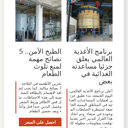
برنامج الأغذية
الطبخ الآمن.. 5
العالمي يعلق
نصائح مهمة
جزئيا مساعدته
لمنع تلوث
الغذائية في
الطعام
بعض
تخزين الأطعمة في الثلاجة..
7 نصائح مثالية; كما يجب إض
أعلن برنامج الأغذية العالمي،
افة الاهتمام بالنظافة الشخ
اليوم الجمعة، بدء تعليق جزئ
صية إلى هذه الاحتياطات، مث
ي لعمليات المساعدات الغذا
ل قص الأظافر وربط الشعر
ئية في المناطق اليمنية الخا
وغسل اليدين جيداً قبل وأثنا
ضعة لسيطرة السلطات الم
ء وبعد تحضير الطعام.
وجودة في صنعاء. وتم اتخاذ
هذا القرار كتدبير أخير بعدما
احصل على السعر
توقفت مفاوضات مطولة كان
ت تجري