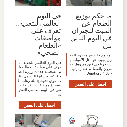
‫ما حكم توزيع
في اليوم
الطعام عن
العالمي للتغذية..
الميت للجيران
تعرف على
في اليوم الثاني
مواصفات
من
«الطعام
الصحي»
بوضوح - الشيخ محمود المص
ري يجيب عن هل الاموات ي
في اليوم العالمي للتغذية.. ت
سمعونا في قبورهم وهل يش
عرف على مواصفات «الطعا
عرون بالسعادة عند زيارتهم
م الصحي» حددت وزارة الص
- Duration: 7:58
حة، عبر حسابها الرسمي عل
ى موقع «تويتر» للتدوينات ال
احصل على السعر
قصيرة مواصفات الغذاء الص
حي في اليوم العالمي للتغذي
ة.
احصل على السعر