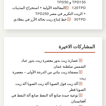
TPD150 و TPD50
120TPDالمعالجة الأولية + استخراج المذيبات
+ الزيت التكرير في مصر TPD250
30TPD خط إنتاج زيت نخالة الأرز في بنغلادي
المشاركات الاخيرة
عصارة زيت بذور معصرة زيت بذور عباد
الشمس سلطنة عمان
مصفاة زيت نباتي من الدرجة الأولى – معصرة
زيت
آلة زيت فول الصويا آلة زيت الصويا آلة زيت
الصويا قطر
نوعية جيدة صانع آلة النفط صانع آلة النفط في
أفغانستان