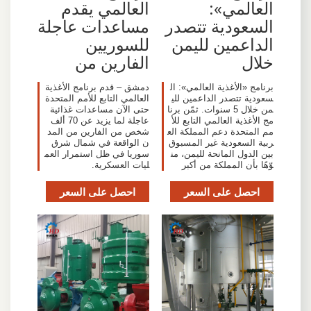
العالمي»:
العالمي يقدم
السعودية تتصدر
مساعدات عاجلة
الداعمين لليمن
للسوريين
خلال
الفارين من
برنامج «الأغذية العالمي»: ال
دمشق – قدم برنامج الأغذية
سعودية تتصدر الداعمين للي
العالمي التابع للأمم المتحدة
من خلال 5 سنوات. ثمّن برنا
حتى الآن مساعدات غذائية
مج الأغذية العالمي التابع للأ
عاجلة لما يزيد عن 70 ألف
مم المتحدة دعم المملكة الع
شخص من الفارين من المد
ربية السعودية غير المسبوق
ن الواقعة في شمال شرق
بين الدول المانحة لليمن، من
سوريا في ظل استمرار العم
وّهًا بأن المملكة من أكبر
ليات العسكرية.
احصل على السعر
احصل على السعر