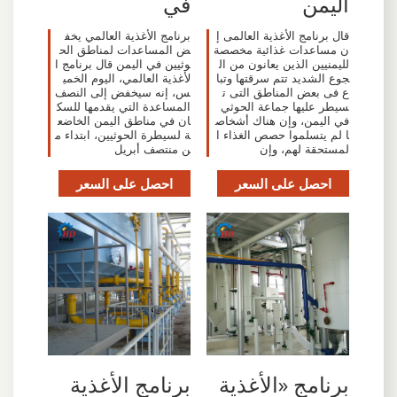
اليمن
في
قال برنامج الأغذية العالمى إ
برنامج الأغذية العالمي يخف
ن مساعدات غذائية مخصصة
ض المساعدات لمناطق الح
لليمنيين الذين يعانون من ال
وثيين في اليمن قال برنامج ا
جوع الشديد تتم سرقتها وتبا
لأغذية العالمي، اليوم الخمي
ع فى بعض المناطق التى ت
س، إنه سيخفض إلى النصف
سيطر عليها جماعة الحوثي
المساعدة التي يقدمها للسك
في اليمن، وإن هناك أشخاص
ان في مناطق اليمن الخاضع
ا لم يتسلموا حصص الغذاء ا
ة لسيطرة الحوثيين، ابتداء م
لمستحقة لهم، وإن
ن منتصف أبريل
احصل على السعر
احصل على السعر
برنامج «الأغذية
برنامج الأغذية