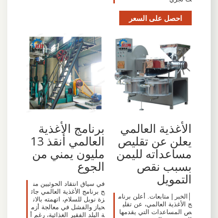
احصل على السعر
برنامج الأغذية
الأغذية العالمي
العالمي أنقذ 13
يعلن عن تقليص
مليون يمني من
مساعداته لليمن
الجوع
بسبب نقص
التمويل
في سياق انتقاد الحوثيين من
ح برنامج الأغذية العالمي جائ
│الخبر | متابعات. أعلن برنام
زة نوبل للسلام، اتهمته بالان
ج الأغذية العالمي، عن تقلي
حياز والفشل في معالجة أزم
ص المساعدات التي يقدمها
ة البلد الفقير الغذائية، رغم أ