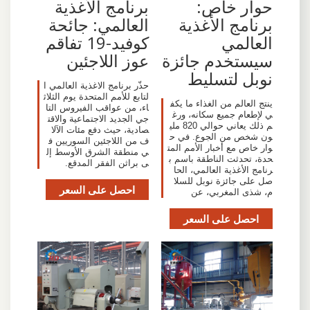
حوار خاص:
برنامج الأغذية
برنامج الأغذية
العالمي: جائحة
العالمي
كوفيد-19 تفاقم
سيستخدم جائزة
عوز اللاجئين
نوبل لتسليط
حذّر برنامج الاغذية العالمي ا
لتابع للأمم المتحدة يوم الثلاث
ينتج العالم من الغذاء ما يكف
اء، من عواقب الفيروس التا
ي لإطعام جميع سكانه، ورغ
جي الجديد الاجتماعية والاقت
م ذلك يعاني حوالي 820 ملي
صادية، حيث دفع مئات الآلا
ون شخص من الجوع. في ح
ف من اللاجئين السوريين ف
وار خاص مع أخبار الأمم المت
ي منطقة الشرق الأوسط إل
حدة، تحدثت الناطقة باسم ب
ى براثن الفقر المدقع.
رنامج الأغذية العالمي، الحا
صل على جائزة نوبل للسلا
احصل على السعر
م، شذى المغربي، عن
احصل على السعر