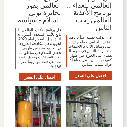
العالمي للغذاء ..
العالمي يفوز
برنامج الأغذية
بجائزة نوبل
العالمي يحث
للسلام - سياسة
الناس
فاز برنامج الأغذية العالمي ال
تابع للأمم المتحدة، أمس، بج
في الوقت نفسه، بدأ برنامج
ائزة نوبل للسلام لعام 2020،
الأغذية العالمي حملة جديدة
لجهوده في مكافحة الجوع ف
على وسائل الإعلام الاجتماعي
ي العالم، وتحسين ظروف ت
ة لإشراك الناس في جهود ال
حقيق السلام في مناطق تأث
قضاء على الجوع عبر إظهار
رت بالصراعات.وتقول المنظ
كيف يمكن أن تتبدل حياة الأ
مة التي تتخذ من روما مقراً
فراد بسبب المبادرة.
لها إنها
احصل على السعر
احصل على السعر