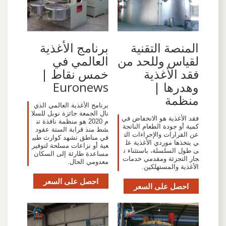
المنصة التقنية
برنامج الأغذية
لقياس وللحد من
العالمي في
فقد الأغذية
خمس نقاط |
وهدرها |
Euronews
منظمة
برنامج الأغذية العالمي الذي
نال الجمعة جائزة نوبل للسلا
فقد الأغذية هو الانخفاض في
م 2020 هو منظمة نافذة تن
كمية أو جودة الطعام الناتجة
شط منذ قرابة الستة عقود
عن القرارات والإجراءات الت
في مناطق تشهد كوارث طبي
ي يتخذها موردي الأغذية عل
عية أو نزاعات مسلحة لتوفير
ى طول السلسلة، باستثناء ت
مساعدة طارئة إلى السكان
جار التجزئة ومقدمي خدمات
معدومي الحال.
الأغذية والمستهلكين.
احصل على السعر
احصل على السعر