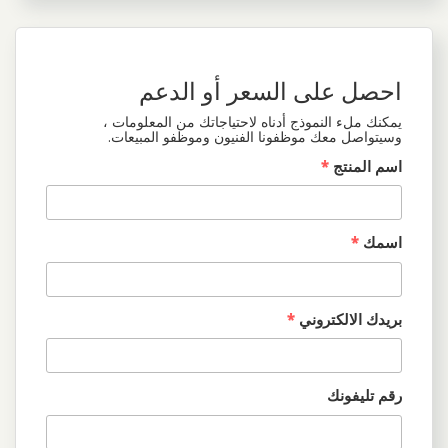
احصل على السعر أو الدعم
يمكنك ملء النموذج أدناه لاحتياجاتك من المعلومات ،
وسيتواصل معك موظفونا الفنيون وموظفو المبيعات.
اسم المنتج
*
اسمك
*
بريدك الالكتروني
*
رقم تليفونك