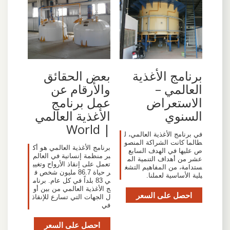
برنامج الأغذية
بعض الحقائق
العالمي –
والأرقام عن
الاستعراض
عمل برنامج
السنوي
الأغذية العالمي
| World
في برنامج الأغذية العالمي، ل
طالما كانت الشراكة المنصو
برنامج الأغذية العالمي هو أك
ص عليها في الهدف السابع
بر منظمة إنسانية في العالم
عشر من أهداف التنمية الم
تعمل على إنقاذ الأرواح وتغيي
ستدامة، من المفاهيم التشغ
ر حياة 86.7 مليون شخص ف
يلية الأساسية لعملنا.
ي 83 بلداً في كل عام. برنام
ج الأغذية العالمي من بين أو
احصل على السعر
ل الجهات التي تسارع للإنقاذ
في
احصل على السعر