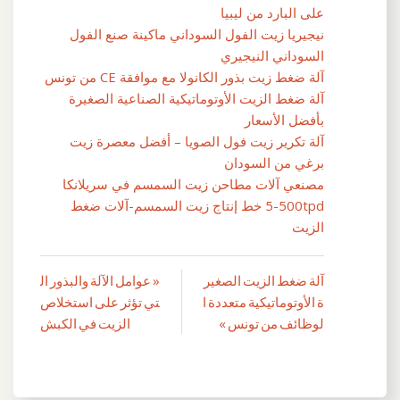
على البارد من ليبيا
نيجيريا زيت الفول السوداني ماكينة صنع الفول
السوداني النيجيري
آلة ضغط زيت بذور الكانولا مع موافقة CE من تونس
آلة ضغط الزيت الأوتوماتيكية الصناعية الصغيرة
بأفضل الأسعار
آلة تكرير زيت فول الصويا – أفضل معصرة زيت
برغي من السودان
مصنعي آلات مطاحن زيت السمسم في سريلانكا
5-500tpd خط إنتاج زيت السمسم-آلات ضغط
الزيت
آلة ضغط الزيت الصغير
« عوامل الآلة والبذور ال
تصفّح
ة الأوتوماتيكية متعددة ا
تي تؤثر على استخلاص
المقالات
لوظائف من تونس »
الزيت في الكبش