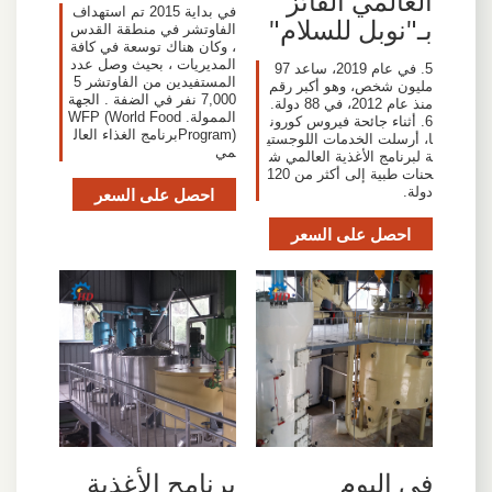
العالمي الفائز
في بداية 2015 تم استهداف
بـ"نوبل للسلام"
الفاوتشر في منطقة القدس
، وكان هناك توسعة في كافة
المديريات ، بحيث وصل عدد
5. في عام 2019، ساعد 97
المستفيدين من الفاوتشر 5
مليون شخص، وهو أكبر رقم
7,000 نفر في الضفة . الجهة
منذ عام 2012، في 88 دولة.
الممولة. WFP (World Food
6. أثناء جائحة فيروس كورون
Program)برنامج الغذاء العال
ا، أرسلت الخدمات اللوجستي
مي
ة لبرنامج الأغذية العالمي ش
حنات طبية إلى أكثر من 120
دولة.
احصل على السعر
احصل على السعر
في اليوم
برنامج الأغذية