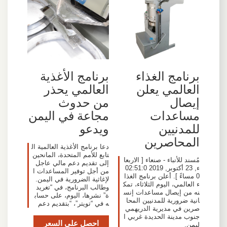
برنامج الغذاء
برنامج الأغذية
العالمي يعلن
العالمي يحذر
إيصال
من حدوث
مساعدات
مجاعة في اليمن
للمدنيين
ويدعو
المحاصرين
دعا برنامج الأغذية العالمية ال
تابع للأمم المتحدة، المانحين
مُسند للأنباء - صنعاء [ الاربعا
إلى تقديم دعم مالي عاجل
ء, 23 أكتوبر, 2019 02:51:0
من أجل توفير المساعدات ا
0 مساءً ]. أعلن برنامج الغذا
لإغاثية الضرورية في اليمن.
ء العالمي، اليوم الثلاثاء، تمك
وطالب البرنامج، في “تغريد
نه من إيصال مساعدات إنس
ة” نشرها، اليوم، على حساب
انية ضرورية للمدنيين المحا
ه في “تويتر”، “بتقديم دعم
صرين في مديرية الدريهمي
جنوب مدينة الحديدة غربي ا
احصل على السعر
ليمن.