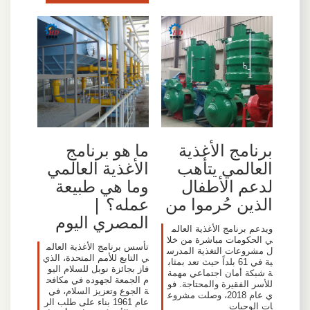
برنامج الأغذية
ما هو برنامج
العالمي يتأهب
الأغذية العالمي
لدعم الأطفال
وما هي طبيعة
الذين حُرموا من
عمله؟ |
المصري اليوم
ويدعم برنامج الأغذية العالم
ي الحكومات مباشرة من خلا
تأسس برنامج الأغذية العالم
ل مشروعات التغذية المدرس
ي التابع للأمم المتحدة، الذي
ية في 61 بلداً حيث تعد بمثاب
فاز بجائزة نوبل للسلام اليو
ة شبكة أمان اجتماعي مهمة
م الجمعة لجهوده في مكافح
للأسر الفقيرة والمحتاجة. فو
ة الجوع وتعزيز السلام، في
ي عام 2018، وصلت مشروع
عام 1961 بناء على طلب الر
ات الوجبات