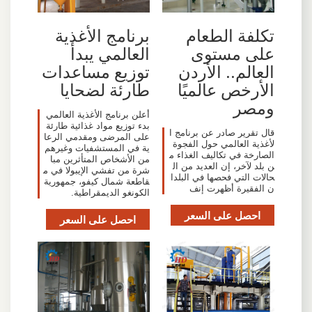
تكلفة الطعام
برنامج الأغذية
على مستوى
العالمي يبدأ
العالم.. الأردن
توزيع مساعدات
الأرخص عالميًا
طارئة لضحايا
ومصر
أعلن برنامج الأغذية العالمي
بدء توزيع مواد غذائية طارئة
قال تقرير صادر عن برنامج ا
على المرضى ومقدمي الرعا
لأغذية العالمي حول الفجوة
ية في المستشفيات وغيرهم
الصارخة في تكاليف الغذاء م
من الأشخاص المتأثرين مبا
ن بلد لآخر، إن العديد من ال
شرة من تفشي الإيبولا في م
حالات التي فحصها في البلدا
قاطعة شمال كيفو، جمهورية
ن الفقيرة أظهرت إنف
الكونغو الديمقراطية.
احصل على السعر
احصل على السعر