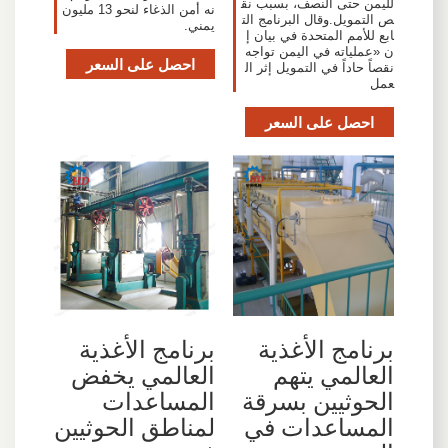
لليمن حتى النصف، بسبب نق
نه أمن الذغاء لنحو 13 مليون
ص التمويل.وقال البرنامج الت
يمني.
ابع للأمم المتحدة في بيان إ
ن «عملياته في اليمن تواجه
احصل على السعر
نقصاً حاداً في التمويل إثر ال
عمل
احصل على السعر
برنامج الأغذية
برنامج الأغذية
العالمي يتهم
العالمي يخفض
الحوثيين بسرقة
المساعدات
المساعدات في
لمناطق الحوثيين