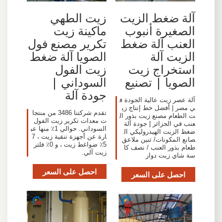
آلة ضغط الزيت
زيت الطهي
الصغيرة أنبوب
ماكينة زيت
العنب آلة ضغط
تكرير مصنع فول
الزيت آلة
الصويا آلة ضغط
استخراج زيت
زيت الفول
الصويا | تصنيع
السوداني |
جودة آلة
آلة عصر زيت عالية الجودة ف
ي مصر | أفضل خط إنتاج زي
تقدم شركتنا 3486 من منتجا
ت الطعام مصنع زيت بذور ال
ت معدات تكرير زيت الفول
عنب في الجزائر | جودة آلة
السوداني. حوالي 1٪ منها عب
ضغط الزيت الهيدروليكي ال
ارة عن أجهزة تنقية زيت ، 7
صانع المكونات/ ثنين ملاعق
5٪ ضواغط زيت ، و 0٪ فلتر
طعام بذور العنب / نصف كا
زيت آلي.
سة شاي زيت دوار
احصل على السعر
احصل على السعر