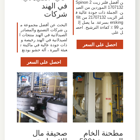
ن أفضل فلتر زيت Spinon 2
في الهند
1707132 الموردين من الصي
شركات
ن. الجملة ذات جودة عالية ف
لتر الزيت 21707132 من filt
ersking بسرعة. ما يصل إل
البحث عن أفضل مجموعة م
ى 99 ٪ كفاءة الترشيح. احص
ن شركات التصنيع والمصادر
ل على
الصيدلانية في الهند منتجات ا
لصيدلانية في الهند رخيصة و
احصل على السعر
ذات جودة عالية في ماكينة ت
عبئة البيرة ، آلة حشو بودنغ
احصل على السعر
مطحنة الخام
صحيفة مال