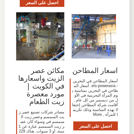
احصل على السعر
اسعار المطاحن
مكائن عصر
الزيت واسعارها
أسعار المطاحن في البحرين
في الكويت |
- ets-powerasia. أسعار الم
طاحن في البحرين بمناسبة ي
مورد معصرة
وم المرأة البحرينية في الأو
زيت الطعام
ل من ديسمبر من كل عام ,
أقامت شركة المطاحن إحتفا
لا بهذه المناسبة وذلك تكريم
مصادر شركات تصنيع عصر ز
ا للمرأة , More
يت السمسم وعصر زيت ال
سمسم في وسواء كان عص
احصل على السعر
ر زيت السمسم عبارة عن 1
سنة، أو 3 سنوات. هناك 229