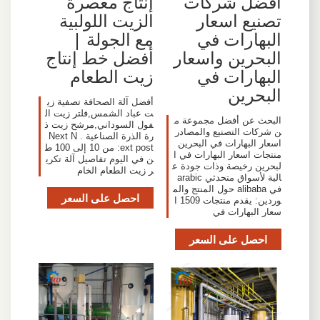
أفضل شركات
إنتاج معصرة
تصنيع اسعار
الزيت اللولبية
البهارات في
مع الجولة |
البحرين واسعار
أفضل خط إنتاج
البهارات في
زيت الطعام
البحرين
أفضل آلة الصحافة تصفية زي
ت عباد الشمس,فلتر زيت ال
البحث عن أفضل مجموعة م
فول السوداني,مرشح زيت ذ
ن شركات التصنيع والمصادر
رة الذرة الصناعية . Next N
اسعار البهارات في البحرين
ext post: من 10 إلى 100 ط
منتجات اسعار البهارات في ا
ن في اليوم تفاصيل آلة تكري
لبحرين رخيصة وذات جودة ع
ر زيت الطعام الخام
الية لأسواق متحدثي arabic
في alibaba حول المنتج والم
احصل على السعر
وردين: يقدم منتجات 1509 ا
سعار البهارات في
احصل على السعر