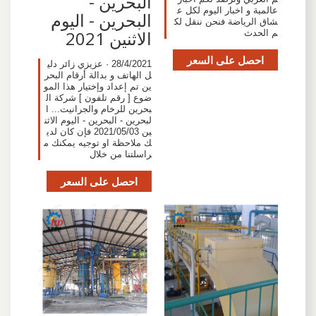
البحرين -
عالمية و اخبار اليوم لكل ع
البحرين - اليوم
شاق الرياضة فنحن ننقل لك
الاثنين 2021
م الحدث
احصل على السعر
28/4/2021 · عزيزي زائر دلي
ل الهاتف و بدالة أرقام البحر
ين تم إعداد وإختيار هذا المو
ضوع [ رقم تلفون ] شركة ال
بحرين للرخام والجرانيت... ا
لبحرين - البحرين - اليوم الاثن
ين 2021/05/03 فإن كان لدي
ك ملاحظة او توجيه يمكنك م
راسلتنا من خلال
احصل على السعر