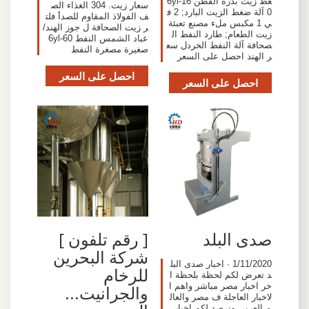
غط زيت بذرة القطن 6yl-16
سعار زيت. 304 الغذاء الص
0 آلة ضغط الزيت البارد; 2 ف
ف الفولاذ المقاوم للصدأ فلت
ي 1 مكبس ملء مصنع تعبئة
ر زيت الصحافة ل جوز الهند/
زيت الطعام; طارد النفط ال
عباد الشمس النفط 6yl-60
صحافة آلة النفط الخردل سع
صغيرة مصغرة النفط
ر الهند احصل على السعر
احصل على السعر
احصل على السعر
صدى البلد
[ رقم تلفون ]
شركة البحرين
1/11/2020 · اخبار صدى البل
للرخام
د تعرض لكم لحظة بلحظة ا
خر اخبار مصر مباشر واهم ا
والجرانيت...
لاخبار العاجلة ف مصر والعال
م العربي ونرصد لكم اخبار