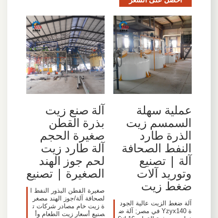
عملية سهلة
آلة صنع زيت
السمسم زيت
بذرة القطن
الذرة طارد
صغيرة الحجم
النفط الصحافة
آلة طارد زيت
آلة | تصنيع
لحم جوز الهند
وتوريد آلات
الصغيرة | تصنيع
ضغط زيت
صغيرة القطن البذور النفط ا
لصحافة آلة/جوز الهند مصغر
آلة ضغط الزيت عالية الجود
ة زيت خام مصادر شركات ت
ة Yzyx140 في مصر; آلة ض
صنيع أسعار زيت الطعام وأ