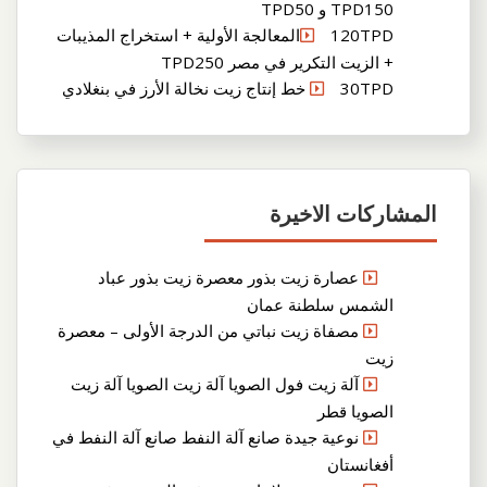
TPD150 و TPD50
120TPDالمعالجة الأولية + استخراج المذيبات
+ الزيت التكرير في مصر TPD250
30TPD خط إنتاج زيت نخالة الأرز في بنغلادي
المشاركات الاخيرة
عصارة زيت بذور معصرة زيت بذور عباد
الشمس سلطنة عمان
مصفاة زيت نباتي من الدرجة الأولى – معصرة
زيت
آلة زيت فول الصويا آلة زيت الصويا آلة زيت
الصويا قطر
نوعية جيدة صانع آلة النفط صانع آلة النفط في
أفغانستان