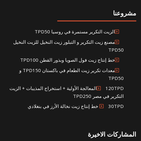
مشروعنا
الزيت التكرير مستمرة في روسيا TPD50
مصنع زيت التكرير و التبلور زيت النخيل للزيت النخيل
TPD50
خط إنتاج زيت فول الصويا وبذور القطن TPD100
معدات تكرير زيت الطعام في باكستان TPD150 و
TPD50
120TPDالمعالجة الأولية + استخراج المذيبات + الزيت
التكرير في مصر TPD250
30TPD خط إنتاج زيت نخالة الأرز في بنغلادي
المشاركات الاخيرة