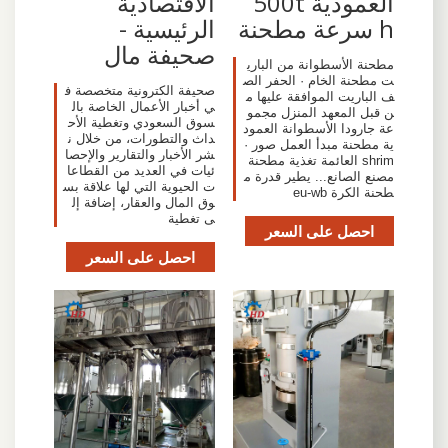
العمودية 500t
الاقتصادية
h سرعة مطحنة
الرئيسية -
صحيفة مال
مطحنة الأسطوانة من الباري
ت مطحنة الخام · الحفر الص
صحيفة الكترونية متخصصة ف
ف الباريت الموافقة عليها م
ي أخبار الأعمال الخاصة بال
ن قبل المعهد المنزل مجمو
سوق السعودي وتغطية الأح
عة جارودا الأسطوانة العمود
داث والتطورات، من خلال ن
ية مطحنة مبدأ العمل صور ·
شر الأخبار والتقارير والإحصا
shrim العائمة تغذية مطحنة
ئيات في العديد من القطاعا
مصنع الصانع... يطير قدرة م
ت الحيوية التي لها علاقة بس
طحنة الكرة eu-wb
وق المال والعقار، إضافة إل
ى تغطية
احصل على السعر
احصل على السعر