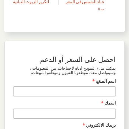
تصفّح
عباد الشمس في المغر
لتكرير الزيوت النباتية
المقالات
ب »
احصل على السعر أو الدعم
يمكنك ملء النموذج أدناه لاحتياجاتك من المعلومات ،
وسيتواصل معك موظفونا الفنيون وموظفو المبيعات.
اسم المنتج
*
اسمك
*
بريدك الالكتروني
*