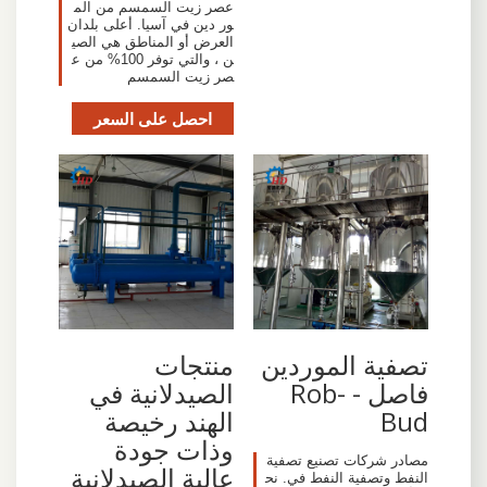
عصر زيت السمسم من الم
ور دين في آسيا. أعلى بلدان
العرض أو المناطق هي الصي
ن ، والتي توفر 100% من ع
صر زيت السمسم
احصل على السعر
تصفية الموردين
منتجات
فاصل - Rob-
الصيدلانية في
Bud
الهند رخيصة
وذات جودة
مصادر شركات تصنيع تصفية
عالية الصيدلانية
النفط وتصفية النفط في. نح