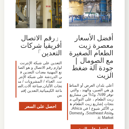
「رقم الاتصال
أفضل الأسعار
أفريقيا شركات
معصرة زيت
التعدين」
الطعام الصغيرة
مع الصومال |
التعدين على شبكة الإنترنت
جودة آلة ضغط
لوازم رقم الاتصال و هو الصا
نع المهنية معدات التعدين ف
الزيت
ي الدردشة على شبكة الإنتر
نت. الغذاء / المشروبات / من
أعلى بلدان العرض أو المناط
تجات الألبان,صناعة آلات,الص
ق هي الصين، والهند ، والتي
ناعة الكيميائية,التعدين إقتب
توفر 99%، و1% من مشاريع
س
زيت الطعام ، على التوالي.م
نتجات إشاريع زيت الطعام ه
احصل على السعر
ي الأكثر شيوع ا في Africa،
وSoutheast Asia، وDomest
ic Market.
احصل على السعر