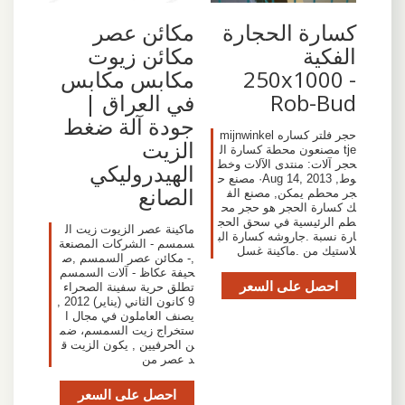
كسارة الحجارة
مكائن عصر
الفكية
مكائن زيوت
250x1000 -
مكابس مكابس
Rob-Bud
في العراق |
جودة آلة ضغط
حجر فلتر كساره mijnwinkel
الزيت
tje مصنعون محطة كسارة ال
حجر آلات: منتدى الآلات وخط
الهيدروليكي
وط, Aug 14, 2013· مصنع ح
الصانع
جر محطم يمكن, مصنع الف
ك كسارة الحجر هو حجر مح
طم الرئيسية في سحق الحج
ماكينة عصر الزيوت زيت ال
ارة نسبة .جاروشه كسارة الب
سمسم - الشركات المصنعة
لاستيك من .ماكينة غسل
,- مكائن عصر السمسم ,ص
حيفة عكاظ - آلات السمسم
احصل على السعر
تطلق حرية سفينة الصحراء
9 كانون الثاني (يناير) 2012 ,
يصنف العاملون في مجال ا
ستخراج زيت السمسم، ضم
ن الحرفيين , يكون الزيت ق
د عصر من
احصل على السعر