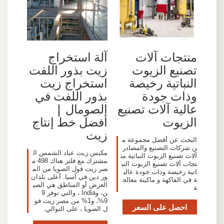
منتجات آلات
آلة استخراج
تصنيع الزيوت
زيت بذور اللفت
النباتية رخيصة
استخراج زيت
وذات جودة
بذور اللفت في
عالية آلات تصنيع
الصومال |
الزيوت
أفضل خط إنتاج
زيت
البحث عن أفضل مجموعة م
ن شركات التصنيع والمصادر
مكبس زيت عباد الشمس ال
آلات تصنيع الزيوت النباتية من
مشترك مع فلتر هناك 498 م
تجات آلات تصنيع الزيوت النب
صر زيت فول الصويا من الم
اتية رخيصة وذات جودة عالي
ور دين في آسيا. أعلى بلدان
ة في الفاكهة و ماكينة معالج
العرض أو المناطق هي الصي
ة
ن، وIndia ، والتي توفر 9
9%، و1% من مصر زيت فو
احصل على السعر
ل الصويا ، على التوالي.