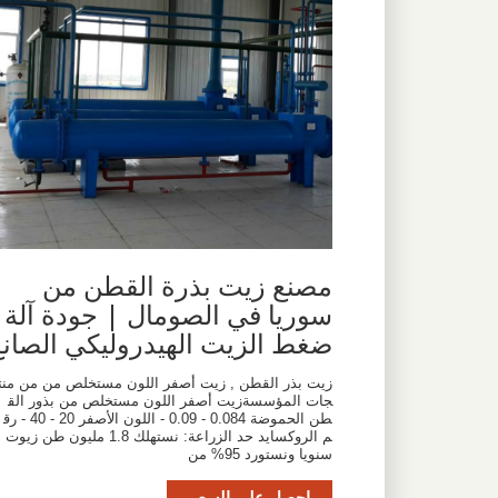
مصنع زيت بذرة القطن من
سوريا في الصومال | جودة آلة
ضغط الزيت الهيدروليكي الصانع
زيت بذر القطن , زيت أصفر اللون مستخلص من من منت
جات المؤسسةزيت أصفر اللون مستخلص من بذور الق
طن الحموضة 0.084 - 0.09 - اللون الأصفر 20 - 40 - رق
م الروكسايد حد الزراعة: نستهلك 1.8 مليون طن زيوت
سنويا ونستورد 95% من
احصل على السعر