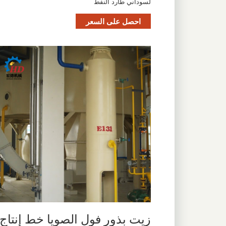
لسوداني طارد النفط
احصل على السعر
زيت بذور فول الصويا خط إنتاج