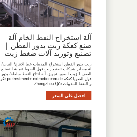
آلة استخراج النفط الخام آلة
صنع كعكة زيت بذور القطن |
تصنيع وتوريد آلات ضغط زيت
زيت بذور القطن استخراج المذيبات خط الانتاج/ النبات/ آ
لة مصادر شركات تصنيع زيت فول الصويا عملية التصنيع.
الصف 1 زيت الصويا تجهيز، آلة انتاج النفط سلطة/ بذور
فول الصويا كعكة retrestment+ extraction+crude
ر النفط المذيبات Zhengzhou Qi'e
احصل على السعر