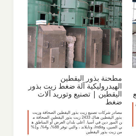
مطحنة بذور اليقطين
الهيدروليكية آلة ضغط زيت بذور
اليقطين | تصنيع وتوريد آلات
ضغط
مصادر شركات تصنيع زيت بذور اليقطين الصحافة وزيت
بذور اليقطين هناك 2433 زيت بذور اليقطين الصحافة م
ن المور دين في آسيا. أعلى بلدان العرض أو المناطق ه
ي الصين، وIndia، وتايلاند ، والتي توفر 88%، و4%، و1%
من زيت بذور اليقطين