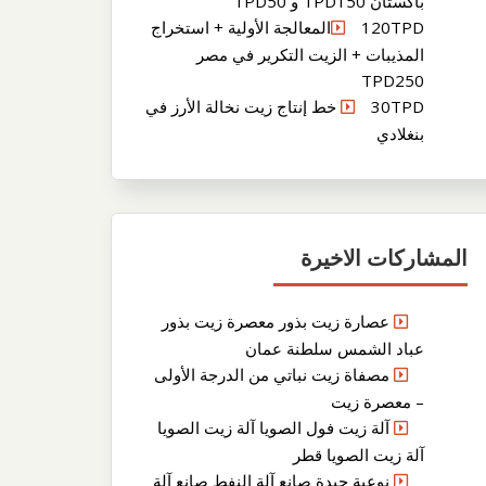
باكستان TPD150 و TPD50
120TPDالمعالجة الأولية + استخراج
المذيبات + الزيت التكرير في مصر
TPD250
30TPD خط إنتاج زيت نخالة الأرز في
بنغلادي
المشاركات الاخيرة
عصارة زيت بذور معصرة زيت بذور
عباد الشمس سلطنة عمان
مصفاة زيت نباتي من الدرجة الأولى
– معصرة زيت
آلة زيت فول الصويا آلة زيت الصويا
آلة زيت الصويا قطر
نوعية جيدة صانع آلة النفط صانع آلة