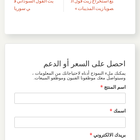
المقالات
نع استخراج زيت فول ال
يت الفول السوداني ف
صويا زيت المذيبات »
ي سوريا
احصل على السعر أو الدعم
يمكنك ملء النموذج أدناه لاحتياجاتك من المعلومات ،
وسيتواصل معك موظفونا الفنيون وموظفو المبيعات.
اسم المنتج
*
اسمك
*
بريدك الالكتروني
*