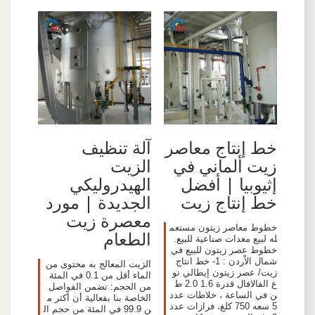
خط إنتاج معاصر
آلة تنظيف
زيت ألماني في
الزيت
إثيوبيا | أفضل
الهيدروليكي
خط إنتاج زيت
الجديدة | مورد
معصرة زيت
خطوط معاصر زيتون مستعم
الطعام
له لبيع معدات صناعية للبيع.
خطوط عصر زيتون للبيع في
شمال الاْردن : 1- خط انتاج
الزيت المعالج به محتوى من
زيت/ عصر زيتون إيطالي نو
الماء أقل من 0.1 في المئة
ع الفالافال قدرة 1.6 2.0 ط
من الحجم: تضمن الفواصل
ن في الساعة ، خلاطات عدد
الخاصة بنا بفعالية أن أكثر م
5 سعه 750 كلغ، فرازات عدد
ن 99.9 في المئة من حجم ال