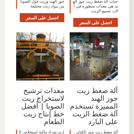
حبات آلة ضغط زيت جوز اله
جوز الهند وزيت فول الصويا
ند هي معدات متطورة في آ
من مواد زيت مختلفة.
لات تصنيع الزيت.
احصل على السعر
احصل على السعر
آلة ضغط زيت
معدات ترشيح
جوز الهند
لاستخراج زيت
المميزة تستخدم
الصويا | أفضل
آلة ضغط الزيت
خط إنتاج زيت
على البارد
الطعام
آلة ضغط زيت بذور الكتان ،
اريد شراء ماكنة استخلاص ال