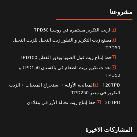
مشروعنا
الزيت التكرير مستمرة في روسيا TPD50
مصنع زيت التكرير و التبلور زيت النخيل للزيت النخيل
TPD50
خط إنتاج زيت فول الصويا وبذور القطن TPD100
معدات تكرير زيت الطعام في باكستان TPD150 و
TPD50
120TPDالمعالجة الأولية + استخراج المذيبات + الزيت
التكرير في مصر TPD250
30TPD خط إنتاج زيت نخالة الأرز في بنغلادي
المشاركات الاخيرة