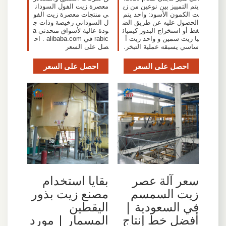
يتم التمييز بين نوعين من زي
معصرة زيت الفول السودان
ت الكمون الأسود: واحد يتم
ي منتجات معصرة زيت الفو
الحصول عليه عن طريق الض
ل السوداني رخيصة وذات ج
غط أو استخراج البذور كيميائ
ودة عالية لأسواق متحدثي a
يا زيت سمين و واحد زيت أ
rabic في alibaba.com . اح
ساسي يسبقه عملية التبخر.
صل على السعر
احصل على السعر
احصل على السعر
سعر آلة عصر
بقايا استخدام
زيت السمسم
مصنع زيت بذور
في السعودية |
اليقطين
أفضل خط إنتاج
المسمار | مورد