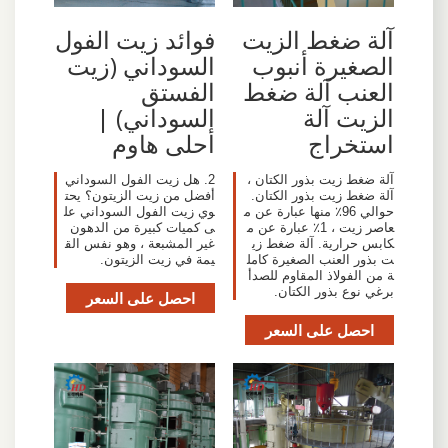
آلة ضغط الزيت
فوائد زيت الفول
الصغيرة أنبوب
السوداني (زيت
العنب آلة ضغط
الفستق
الزيت آلة
السوداني) |
استخراج
أحلى هاوم
آلة ضغط زيت بذور الكتان ،
2. هل زيت الفول السوداني
آلة ضغط زيت بذور الكتان.
أفضل من زيت الزيتون؟ يحت
حوالي 96٪ منها عبارة عن م
وي زيت الفول السوداني عل
عاصر زيت ، 1٪ عبارة عن م
ى كميات كبيرة من الدهون
كابس حرارية. آلة ضغط زي
غير المشبعة ، وهو نفس الق
ت بذور العنب الصغيرة كامل
يمة في زيت الزيتون.
ة من الفولاذ المقاوم للصدأ
برغي نوع بذور الكتان.
احصل على السعر
احصل على السعر