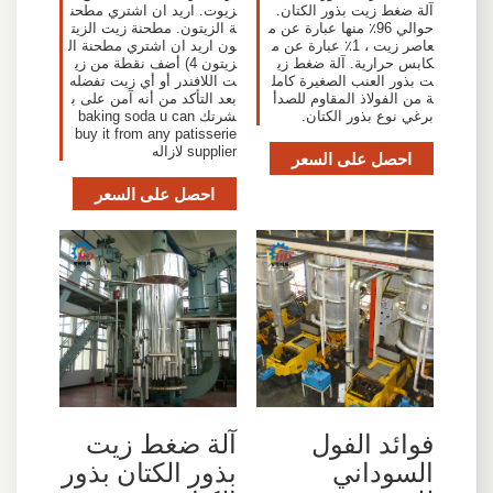
آلة ضغط زيت بذور الكتان.
زيوت. اريد ان اشتري مطحن
حوالي 96٪ منها عبارة عن م
ة الزيتون. مطحنة زيت الزيت
عاصر زيت ، 1٪ عبارة عن م
ون اريد ان اشتري مطحنة ال
كابس حرارية. آلة ضغط زي
زيتون 4) أضف نقطة من زي
ت بذور العنب الصغيرة كامل
ت اللافندر أو أي زيت تفضله
ة من الفولاذ المقاوم للصدأ
بعد التأكد من أنه آمن على ب
برغي نوع بذور الكتان.
شرتك baking soda u can
buy it from any patisserie
supplier لازاله
احصل على السعر
احصل على السعر
فوائد الفول
آلة ضغط زيت
السوداني
بذور الكتان بذور