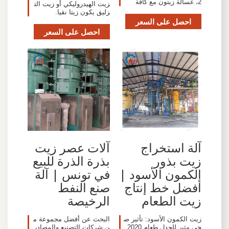
2، غسالة زيتون مع كافة
زيت الهيدروليكي أو زيت الت
زليق يكون زيتا نقيا.
احصل على السعر
احصل على السعر
آلة استخراج
آلات عصر زيت
زيت بذور
بذرة الذرة للبيع
الكمون الأسود |
في تونس | آلة
أفضل خط إنتاج
صنع النفط
زيت الطعام
الرخيصة
زيت الكمون الأسود: تأثير ص
البحث عن أفضل مجموعة م
حي مثير للجدل طعام 2020.
ن شركات التصنيع والمصادر