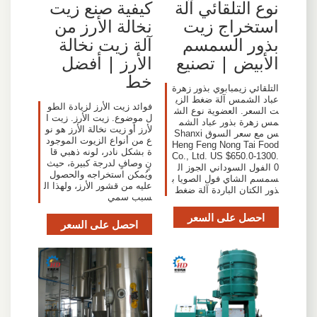
نوع التلقائي آلة
كيفية صنع زيت
استخراج زيت
نخالة الأرز من
بذور السمسم
آلة زيت نخالة
الأبيض | تصنيع
الأرز | أفضل
خط
التلقائي زيمبابوي بذور زهرة
عباد الشمس آلة ضغط الزي
فوائد زيت الأرز لزيادة الطو
ت السعر. العضوية نوع الش
ل موضوع. زيت الأرز. زيت ا
مس زهرة بذور عباد الشم
لأرز أو زيت نخالة الأرز هو نو
س مع سعر السوق Shanxi
ع من أنواع الزيوت الموجود
Heng Feng Nong Tai Food
ة بشكل نادر، لونه ذهبي قا
Co., Ltd. US $650.0-1300.
نٍ وصافٍ لدرجة كبيرة، حيث
0 الفول السوداني الجوز ال
ويُمكن استخراجه والحصول
سمسم الشاي فول الصويا ب
عليه من قشور الأرز، ولهذا ال
ذور الكتان الباردة آلة ضغط
سبب سمي
احصل على السعر
احصل على السعر