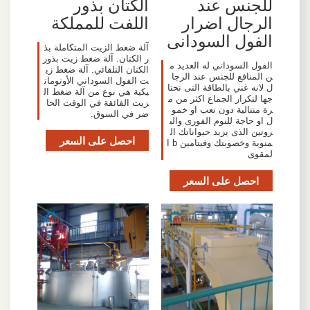
للجنس عند
الكتان بذور
الرجال اضرار
اللفت للمملكة
الفول السودانى
آلة ضغط الزيت المتكاملة بذ
ر الكتان. آلة ضغط زيت بذور
الفول السوداني له العديد م
الكتان التلقائي. آلة ضغط زي
ن المنافع للجنس عند الرجا
ت الفول السوداني الأوتومات
ل لانه غني بالطاقة التى تحتا
يكية هي نوع من آلة ضغط ال
جها لتكرار الجماع اكثر من م
زيت الفائقة في الوقت الحا
رة متتالية دون تعب او خمو
ضر في السوق.
ل او حاجة للنوم الفورى والب
روتين الذى يزيد حيواناتك ال
احصل على السعر
منوية وخصوبتك وفيتامين b ا
لمقوى
احصل على السعر