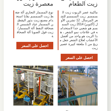
زيت الطعام
معصرة زيت
ماكينة عصر الزيوت زيت ال
نوع المسمار التجاري آلة ضغ
سمسم. زيت السمسم للش
ط زيت السمسم بقايا استخ
عر المرسال. 12 تشرين الأو
دام مصنع زيت بذور اليقطي
ل (أكتوبر) 2014 زيت السم
ن المسمار عباد الشمس ال
سم هو شعبي جدا لاستخدام
صحافة النفط آلة المسمار/
ه في علاجات نمو الشعر ، ه
زيت فول الصويا آلة الصحاف
ذا الزيت هو واحد من أفضل
ة
الأعشاب لعلاج الشعر جعل م
زيج من 1 ملعقة كبيرة عصير
احصل على السعر
زيت
احصل على السعر