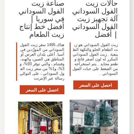
حالات زيت
صناعة زيت
الفول السوداني
الفول السوداني
آلة تجهيز زيت
في سوريا |
الفول السوداني
أفضل خط إنتاج
| أفضل
زيت الطعام
زيت الفول السوداني هو زي
هناك 1495 سعر زيت الفول
ت الطعام الحلو والنكهة الط
السوداني من المورِّدين في
بيعية . زيت الفول السوداني
آسيا. أعلى بلدان العرض أو
المكرر له لون أصفر فاتح و
المناطق هي الصين، والهند،
طعم محايد . يتم استخراجه
وفيتنام ، والتي توفر 93%، و
من الضغط على حبات الفول
3%، و1% من سعر زيت الف
السوداني .
ول السوداني ، على التوالي.
رسالة عبر الإنترنت
احصل على السعر
احصل على السعر