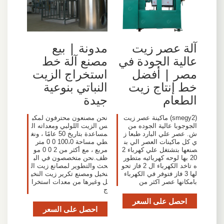
آلة عصر زيت
مدونة | بيع
عالية الجودة في
مصنع آلة خط
مصر | أفضل
استخراج الزيت
خط إنتاج زيت
النباتي بنوعية
الطعام
جيدة
(smegy2) ماكينة عصر زيت
نحن مصنعون محترفون لمكب
الجوجوبا عالية الجوده من
س الزيت اللولبي ومعداته ال
ش. عصر علي البارد طبعا ز
مساعدة بتاريخ 50 عامًا ، ونغ
ي كل ماكينات العصر الي بن
طي مساحة 100،0 0 0 متر
صنعها بتشتغل علي كهرباء 2
مربع ، مع أكثر من 2 0 0 مو
20 بها لوحه كهربائيه متطور
ظف.نحن متخصصون في الب
ه تاخد الكهرباء ال 2 فاز تحو
حث والتطوير لمصانع زيت ال
لها 3 فاز فتوفر في الكهرباء
نخيل ومصنع تكرير زيت النخي
بامكانها عصر اكثر من
ل وغيرها من معدات استخرا
ج
احصل على السعر
احصل على السعر