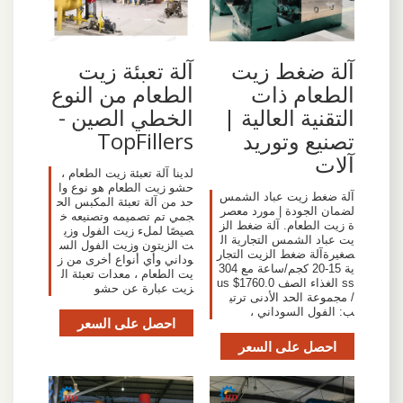
آلة ضغط زيت
آلة تعبئة زيت
الطعام ذات
الطعام من النوع
التقنية العالية |
الخطي الصين -
تصنيع وتوريد
TopFillers
آلات
لدينا آلة تعبئة زيت الطعام ،
حشو زيت الطعام هو نوع وا
آلة ضغط زيت عباد الشمس
حد من آلة تعبئة المكبس الح
لضمان الجودة | مورد معصر
جمي تم تصميمه وتصنيعه خ
ة زيت الطعام. آلة ضغط الز
صيصًا لملء زيت الفول وزي
يت عباد الشمس التجارية ال
ت الزيتون وزيت الفول الس
صغيرةآلة ضغط الزيت التجار
وداني وأي أنواع أخرى من ز
ية 15-20 كجم/ساعة مع 304
يت الطعام ، معدات تعبئة ال
ss الغذاء الصف us $1760.0
زيت عبارة عن حشو
/ مجموعة الحد الأدنى ترتي
ب: الفول السوداني ،
احصل على السعر
احصل على السعر