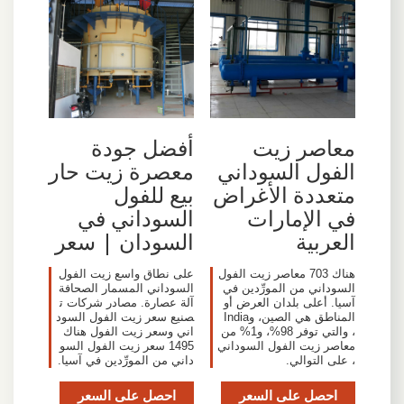
معاصر زيت
أفضل جودة
الفول السوداني
معصرة زيت حار
متعددة الأغراض
بيع للفول
في الإمارات
السوداني في
العربية
السودان | سعر
هناك 703 معاصر زيت الفول
على نطاق واسع زيت الفول
السوداني من المورِّدين في
السوداني المسمار الصحافة
آسيا. أعلى بلدان العرض أو
آلة عصارة. مصادر شركات ت
المناطق هي الصين، وIndia
صنيع سعر زيت الفول السود
، والتي توفر 98%، و1% من
اني وسعر زيت الفول هناك
معاصر زيت الفول السوداني
1495 سعر زيت الفول السو
، على التوالي.
داني من المورِّدين في آسيا.
احصل على السعر
احصل على السعر