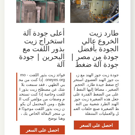
طارد زيت
أعلى جودة آلة
الخروع عالي
استخراج زيت
الجودة بأفضل
بذور اللفت مع
جودة من مصر |
البحرين | جودة
جودة آلة ضغط
آلة
جودة زيت جوز الهند مع زي
فوائد زيت بذور اللفت - mo
ت جوز الهند العضوي استخر
oneyes.org. إذا كنت من مح
اج ضغط جيدة طارد. الحجم
بي الطهي ، فقد سمعت بلا
الصغير ، مضافا إليها النفط أ
شك عن مصطلح زيت بذور ا
على من الضغط القدرة على
للفت وخاصة إذا كنت تستخد
جعل هذه الصغيرة زيت جوز
م وصفات من مؤلفي كتب ال
الهند الطرد شعبية بين النف
طبخ ، ومن المحتمل أن يكو
ط الصغيرة صنع حلقات العم
ن زيت بذور اللفت موجودًا ف
ل والعمليات المتنقلة
ي متجر البقالة الخاص بك ،
وهنا نوضح
احصل على السعر
احصل على السعر