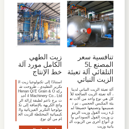
تنافسية سعر
زيت الطهي
المصنع 5L
الكامل مورد آلة
التلقائي آلة تعبئة
خط الإنتاج
الزيت النباتي
استنادًا إلى تكنولوجيا زيت ال
تكرير التقليدي ، طروحت ش
آلة تعبئة الزيت النباتي لدينا
ركة Henan Qi’E Grain & O
، آلة تعبئة الزيت الصالحة للأ
il Machinery Co.، Ltd أحد
كل هي نوع واحد من آلات تع
ث برج ناعم لطبقة إزالة الر
بئة المكبس الحجمي ، تم ت
وائح الكريهة بالإضافة إلى تك
صميمها وتصنيعها خصيصًا لم
نولوجيا التكرير الفيزيائية وال
لء زيت الفول وزيت الزيتو
كيميائية المختلطة للزيت الخ
ن وزيت الفول السوداني وأ
ام من أي نوع.
ي أنواع أخرى من الزيوت الن
باتية وزيت