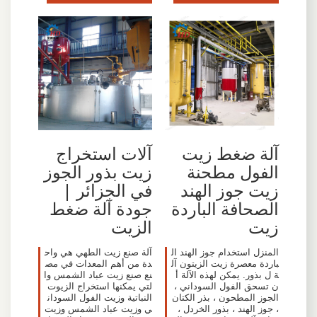
آلة ضغط زيت
آلات استخراج
الفول مطحنة
زيت بذور الجوز
زيت جوز الهند
في الجزائر |
الصحافة الباردة
جودة آلة ضغط
زيت
الزيت
المنزل استخدام جوز الهند ال
آلة صنع زيت الطهي هي واح
باردة معصرة زيت الزيتون آل
دة من أهم المعدات في مص
ة ل بذور. يمكن لهذه الآلة أ
نع صنع زيت عباد الشمس وا
ن تسحق الفول السوداني ،
لتي يمكنها استخراج الزيوت
الجوز المطحون ، بذر الكتان
النباتية وزيت الفول السودان
، جوز الهند ، بذور الخردل ،
ي وزيت عباد الشمس وزيت