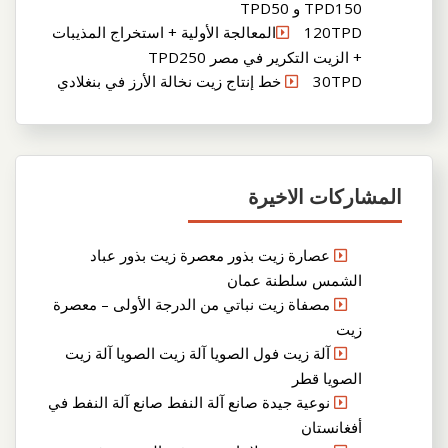
TPD150 و TPD50
120TPDالمعالجة الأولية + استخراج المذيبات
+ الزيت التكرير في مصر TPD250
30TPD خط إنتاج زيت نخالة الأرز في بنغلادي
المشاركات الاخيرة
عصارة زيت بذور معصرة زيت بذور عباد
الشمس سلطنة عمان
مصفاة زيت نباتي من الدرجة الأولى – معصرة
زيت
آلة زيت فول الصويا آلة زيت الصويا آلة زيت
الصويا قطر
نوعية جيدة صانع آلة النفط صانع آلة النفط في
أفغانستان