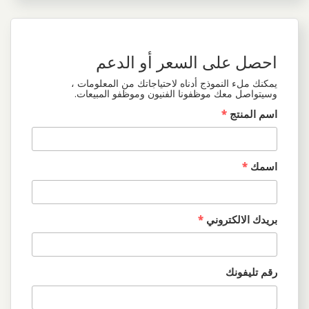
احصل على السعر أو الدعم
يمكنك ملء النموذج أدناه لاحتياجاتك من المعلومات ،
وسيتواصل معك موظفونا الفنيون وموظفو المبيعات.
اسم المنتج
*
اسمك
*
بريدك الالكتروني
*
رقم تليفونك