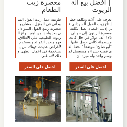
معصرة زيت
| أفضل بيع آلة
الطعام
الزيوت
طريقة عمل زيت الفول الس
تعرف على آلات وتكلفة خط
وداني في المنزل - مشاريع
إنتاج زيت الفول السوداني ف
صغيرة. زيت الفول السوادان
ي إدلب اقتصاد. تصل تكلفة
ي يعد واحداً من اهم انواع ال
معصرة الزيتون إلى حوالي
زيوت الطبيعية علي الاطلاق،
١٧٥ ألف دولار في حال كانت
فهو متعدد الفوائد ويستخدم
مستعملة كالتي حصل عليها
لأغراض عديدة، فهناك من ي
"أبو صالح" موضحاً "الخط الذ
ستخدمة في اعمال الطهي و
ي قمت بشراءه مستعمل لم
ذلك لأنة غني
وسم واحد وله ميزة أن
احصل على السعر
احصل على السعر