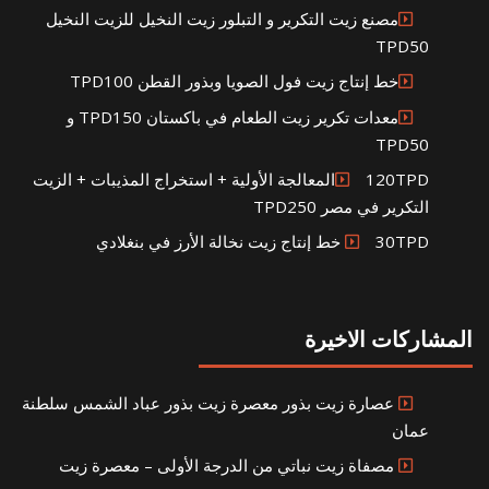
مصنع زيت التكرير و التبلور زيت النخيل للزيت النخيل
TPD50
خط إنتاج زيت فول الصويا وبذور القطن TPD100
معدات تكرير زيت الطعام في باكستان TPD150 و
TPD50
120TPDالمعالجة الأولية + استخراج المذيبات + الزيت
التكرير في مصر TPD250
30TPD خط إنتاج زيت نخالة الأرز في بنغلادي
المشاركات الاخيرة
عصارة زيت بذور معصرة زيت بذور عباد الشمس سلطنة
عمان
مصفاة زيت نباتي من الدرجة الأولى – معصرة زيت