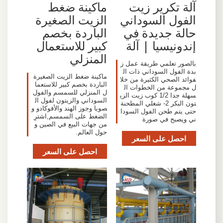
آلة تكرير زيت
ماكينة ضغط
الفول السوداني
الزيت الصغيرة
حالة جديدة في
الباردة بخصم
إندونيسيا | آلة
كبير للاستعمال
المنزلي
بالصور تعلمي طريقة عمل ز
بدة الفول السوداني ذات ال
ماكينة ضغط الزيت الصغيرة
فوائد الصحي الكثيرة من خلا
الباردة بخصم كبير للاستعما
ل مجموعة من الخطوات ال
ل المنزلي للسمسم والفول
سهلة جدا 1/2 كوب زيت الزي
السوداني والزيتون لفول ال
تون البكر 2- شغلي المطحنة
صويا وجوز الهند والأفوكادو و
حتى يتم طحن الفول السودا
الضغط على السمسم,اشترِ
ني ويصبح في صورة
من جهات البيع في الصين و
حول العالم.
احصل على السعر
احصل على السعر