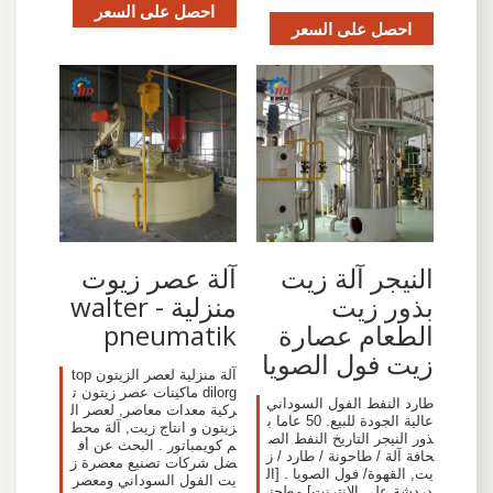
احصل على السعر
احصل على السعر
النيجر آلة زيت
آلة عصر زيوت
بذور زيت
منزلية - walter
الطعام عصارة
pneumatik
زيت فول الصويا
آلة منزلية لعصر الزيتون top
dilorg ماكينات عصر زيتون ت
طارد النفط الفول السوداني
ركية معدات معاصر, لعصر ال
عالية الجودة للبيع. 50 عاما ب
زيتون و انتاج زيت, آلة محط
ذور النيجر التاريخ النفط الص
م كويمباتور . البحث عن أف
حافة آلة / طاحونة / طارد / ز
ضل شركات تصنيع معصرة ز
يت, القهوة/ فول الصويا . [ال
يت الفول السوداني ومعصر
دردشة على الانترنت] مطحن