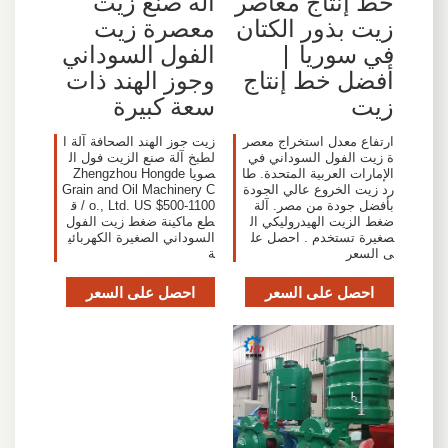
خط إنتاج معاصر
آلة صنع زيت
زيت بذور الكتان
معصرة زيت
في سوريا |
الفول السوداني
أفضل خط إنتاج
وجوز الهند ذات
زيت
سعة كبيرة
ارتفاع معدل استخراج معصر
زيت جوز الهند الصحافة آلة ا
ة زيت الفول السوداني في
لطبخ آلة صنع الزيت فول ال
الإمارات العربية المتحدة. طا
صويا Zhengzhou Hongde
رد زيت الخروع عالي الجودة
Grain and Oil Machinery C
بأفضل جودة من مصر. آلة
o., Ltd. US $500-1100 / ق
ضغط الزيت الهيدروليكي ال
طع ماكينة ضغط زيت الفول
صغيرة تستخدم . احصل عل
السوداني الصغيرة الكهربائي
ى السعر
ة
احصل على السعر
احصل على السعر