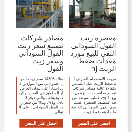
معصرة زيت
مصادر شركات
الفول السوداني
تصنيع سعر زيت
النقي للبيع مورد
الفول السوداني
معدات ضغط
وسعر زيت
الزيت hj
الفول
مريحة الاستخدام المنزلي آل
هناك 14305 سعر زيت الفو
ة ضغط الزيت عباد الشمس
ل السوداني من المورِّدين ف
بكفاءة عالية مصادر شركات
ي آسيا. أعلى بلدان العرض
تصنيع معاصر زيت الزيتون لل
أو المناطق هي الصين، والهن
بيع. zyj-1 عملية بسيطة مري
د، وفيتنام ، والتي توفر 9
حة التنظيف الصغيرة السم
6%، و1%، و1% من سعر زي
سم الفول السوداني آلة ضغ
ت الفول السوداني ، على ال
ط ماكينة ضغط زيت
توالي.
احصل على السعر
احصل على السعر