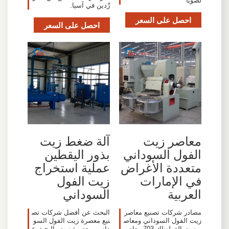
لصويا
رِّدين في آسيا.
احصل على السعر
احصل على السعر
معاصر زيت
آلة ضغط زيت
الفول السوداني
بذور اليقطين
متعددة الأغراض
عملية استخراج
في الإمارات
زيت الفول
العربية
السوداني
مصادر شركات تصنيع معاصر
البحث عن أفضل شركات تص
زيت الفول السوداني ومعاص
نيع معصرة زيت الفول السو
ر زيت الفولهناك 703 معاصر
داني ومعصرة زيت. البحث ع