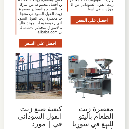
زيت الفول السوداني من ال
ن أفضل مجموعة من شركا
مورِّدين في آسيا.
ت التصنيع والمصادر معصرة
زيت الفول السوداني منتجا
ت معصرة زيت الفول السود
احصل على السعر
اني رخيصة وذات جودة عالي
ة لأسواق متحدثي arabic ف
ي alibaba.com
احصل على السعر
كيفية صنع زيت
معصرة زيت
الفول السوداني
الطعام باليتو
في | مورد
للبيع في سوريا