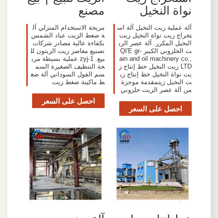
نواة النخيل
مصنع
آلة عملية زيت النخيل آلة اس
مريحة الاستخدام المنزلي آل
تخراج زيت نواة النخيل زيت
ة ضغط الزيت عباد الشمس
النخيل المكرر. آلة عصر الزي
بكفاءة عالية مصادر شركات
ت الحلزوني الكبير -QI'E gr
تصنيع معاصر زيت الزيتون لل
ain and oil machinery co.,
بيع. zyj-1 عملية بسيطة مري
LTD زيت النخيل خط إنتاج ز
حة التنظيف الصغيرة السم
يت نواة النخيل خط إنتاج زي
سم الفول السوداني آلة ضغ
ت النخيل زيتمقدمة موجزة
ط ماكينة ضغط زيت
من آلة عصر الزيت حلزوني
احصل على السعر
احصل على السعر