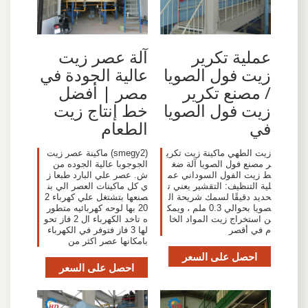
عملية تكرير
آلة عصر زيت
زيت فول الصويا
عالية الجودة في
/ مصنع تكرير
مصر | أفضل
زيت فول الصويا
خط إنتاج زيت
في
الطعام
زيت الطهي ماكينة زيت تكري
(smegy2) ماكينة عصر زيت
ر مصنع فول الصويا آلة ضغ
الجوجوبا عالية الجوده من
ط زيت الفول السوداني عم
ش. عصر علي البارد طبعا ز
لية التنظيف: التقشير يعني ت
ي كل ماكينات العصر الي بن
حديد دقيقًا لسمك شريحة ال
صنعها بتشتغل علي كهرباء 2
صويا بحوالي 0.3 ملم ، ويمك
20 بها لوحه كهربائيه متطور
ن استخراج زيت المواد الخا
ه تاخد الكهرباء ال 2 فاز تحو
م في أقصر
لها 3 فاز فتوفر في الكهرباء
بامكانها عصر اكثر من
احصل على السعر
احصل على السعر