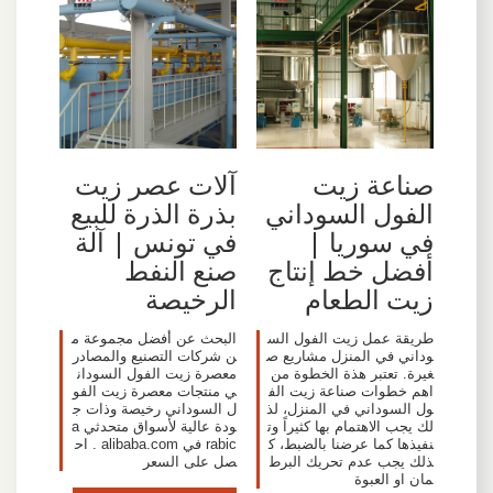
صناعة زيت
آلات عصر زيت
الفول السوداني
بذرة الذرة للبيع
في سوريا |
في تونس | آلة
أفضل خط إنتاج
صنع النفط
زيت الطعام
الرخيصة
طريقة عمل زيت الفول الس
البحث عن أفضل مجموعة م
وداني في المنزل مشاريع ص
ن شركات التصنيع والمصادر
غيرة. تعتبر هذة الخطوة من
معصرة زيت الفول السودان
اهم خطوات صناعة زيت الف
ي منتجات معصرة زيت الفو
ول السوداني في المنزل، لذ
ل السوداني رخيصة وذات ج
لك يجب الاهتمام بها كثيراً وت
ودة عالية لأسواق متحدثي a
نفيذها كما عرضنا بالضبط، ك
rabic في alibaba.com . اح
ذلك يجب عدم تحريك البرط
صل على السعر
مان او العبوة