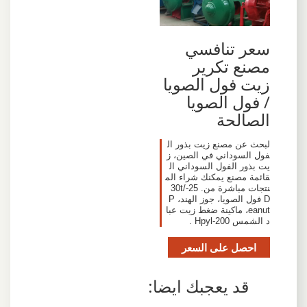
سعر تنافسي
مصنع تكرير
زيت فول الصويا
/ فول الصويا
الصالحة
لبحث عن مصنع زيت بذور ال
فول السوداني في الصين، ز
يت بذور الفول السوداني ال
قائمة مصنع يمكنك شراء الم
نتجات مباشرة من. 25-30t/
D فول الصويا، جوز الهند، P
eanut، ماكينة ضغط زيت عبا
د الشمس Hpyl-200 .
احصل على السعر
قد يعجبك ايضا: