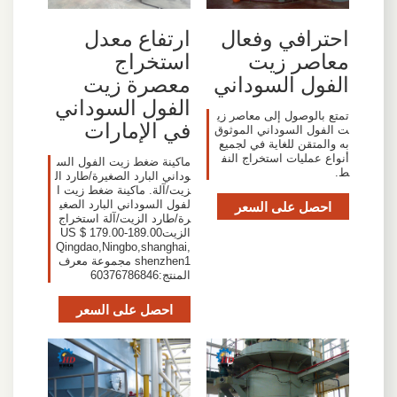
احترافي وفعال
ارتفاع معدل
معاصر زيت
استخراج
الفول السوداني
معصرة زيت
الفول السوداني
تمتع بالوصول إلى معاصر زي
في الإمارات
ت الفول السوداني الموثوق
به والمتقن للغاية في لجميع
أنواع عمليات استخراج النف
ماكينة ضغط زيت الفول الس
ط.
وداني البارد الصغيرة/طارد ال
زيت/آلة. ماكينة ضغط زيت ا
احصل على السعر
لفول السوداني البارد الصغي
رة/طارد الزيت/آلة استخراج
الزيتUS $ 179.00-189.00
Qingdao,Ningbo,shanghai,
shenzhen1 مجموعة معرف
المنتج:60376786846
احصل على السعر