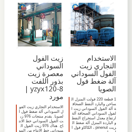
الاستخدام
زيت الفول
التجاري زيت
السوداني
الفول السوداني
معصرة زيت
آلة ضغط فول
بذور اللفت
الصويا
yzyx120-8 |
مورد
1 قطعة 220 فولت المنزل ال
ساخن والبارد النفط الصحاف
الاستخدام التجاري زيت الفو
ة آلة الفول السوداني زيت ا
ل السوداني آلة ضغط فول ا
لفول السوداني الصحافة آلة
لصويا. يقدم منتجات 976 زي
ارتفاع معدل استخراج النفط
ت الفول السوداني خط الانت
و الباردة المنزل آلة ضغط ال
اج. هناك 976 زيت الفول ال
زيت pinenut ، الكاكاو فول ا
سوداني خط الانتاج من المو