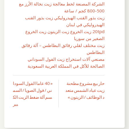
الشركة المصنعة لخط معالجة زيت نخالة الأرز مع
500-800 كجم / ساعة
زيت بذور القنب الهيدروليكي زيت بذور القنب
الهيدروليكي في لبنان
20tpd زيت الخروع زيت الزيتون زيت الخروع
الصغير من سوريا
زيت مختلف لقلي رقائق البطاطس – آلة رقائق
البطاطس
مصنعي آلات استخراج زيت الفول السوداني
الصالحة للأكل في المملكة العربية السعودية
حار بيع مشروع مطحنة
« 40 عاما الفول السودا
تصفّح
زيت عباد الشمس متعد
ني / فول الصويا / السم
المقالات
د الوظائف / الزيتون »
سم آلة ضغط الزيت الك
بير