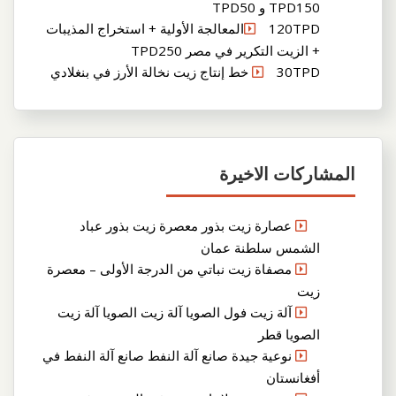
TPD150 و TPD50
120TPDالمعالجة الأولية + استخراج المذيبات
+ الزيت التكرير في مصر TPD250
30TPD خط إنتاج زيت نخالة الأرز في بنغلادي
المشاركات الاخيرة
عصارة زيت بذور معصرة زيت بذور عباد
الشمس سلطنة عمان
مصفاة زيت نباتي من الدرجة الأولى – معصرة
زيت
آلة زيت فول الصويا آلة زيت الصويا آلة زيت
الصويا قطر
نوعية جيدة صانع آلة النفط صانع آلة النفط في
أفغانستان