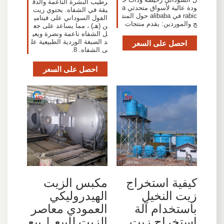
رطيب البشرة الناعمة والدق
ودة عالية لأسواق متحدثي a
يقة في الشفاه. يحتوي زيت
rabic في alibaba حول المنت
الفول السوداني على فيتامي
ج والموردين: يقدم منتجات
ن (هـ) ، مما يساعد على جع
ل الشفاه ناعمة ونضرة ويعي
احصل على السعر
د الصبغة الوردية الطبيعية عل
ى الشفاه. 8.
احصل على السعر
كيفية استخراج
مكبس الزيت
زيت النخيل
الهيدروليكي
باستخدام آلة
العمودي معاصر
استخراج زيت
الزيت للبيع | بيع