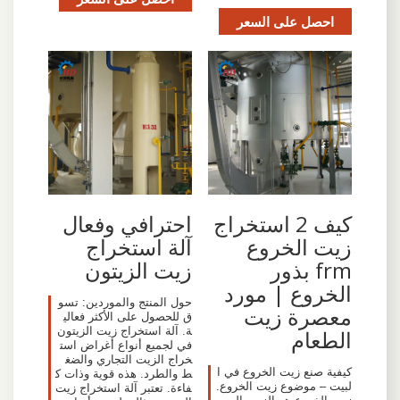
احصل على السعر
احترافي وفعال
كيف 2 استخراج
آلة استخراج
زيت الخروع
زيت الزيتون
frm بذور
الخروع | مورد
حول المنتج والموردين: تسو
معصرة زيت
ق للحصول على الأكثر فعالي
ة. آلة استخراج زيت الزيتون
الطعام
في لجميع أنواع أغراض است
خراج الزيت التجاري والضغ
كيفية صنع زيت الخروع في ا
ط والطرد. هذه قوية وذات ك
لبيت – موضوع زيت الخروع.
فاءة. تعتبر آلة استخراج زيت