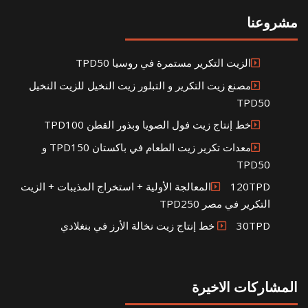
مشروعنا
الزيت التكرير مستمرة في روسيا TPD50
مصنع زيت التكرير و التبلور زيت النخيل للزيت النخيل
TPD50
خط إنتاج زيت فول الصويا وبذور القطن TPD100
معدات تكرير زيت الطعام في باكستان TPD150 و
TPD50
120TPDالمعالجة الأولية + استخراج المذيبات + الزيت
التكرير في مصر TPD250
30TPD خط إنتاج زيت نخالة الأرز في بنغلادي
المشاركات الاخيرة