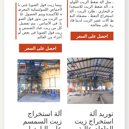
، مثل آلة ضغط الزيت اللولبي
بينما زيت فول الصويا غني با
ة ، آلة ضغط الزيت للاستخدا
لأحماض اللينولينيكية المعرض
م التجاري ، طارد الزيت ، آلة
ة للأكسدة ويتم الحصول عل
استخراج النفط ، مصفاة النف
ى الزيت من بذور فول الصو
ط آلات عصر الزيت لدينا قاد
يا. في الأساس ، يتم تفضيل
رة على معالجة
كل من زيت عباد الشمس و
زيت فول الصويا في بعض أو
احصل على السعر
أجزاء من العالم.
احصل على السعر
توريد آلة
آلة استخراج
استخراج زيت
زيت السمسم
الطعام عالية
على البارد |