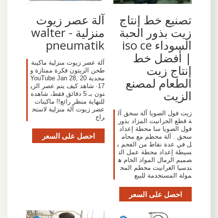
تصنيع خط إنتاج
آلة عصر زيوت
زيت بذور الحبة
منزلية - walter
السوداء iso ce
pneumatik
| أفضل خط
آلة عصر زيوت منزلية ماكينة
إنتاج زيت
طحن الزيتون فكرة ممتازة و
مجدية YouTube Jan 28, 20
الطعام لمصنع
17· شاهد كيف يتم عصر الزي
الزيت
تون بـ 5 دقائق فقط، شاهده
للنهاية منظر رائع!! ماكينات
عصر زيوت آلة منزلية لاستخ
زيت فول الصويا آلة سحق آل
راج
ة قطع الجرانيت المزاد بذور
فول الصويا سا محطة إعداد
احصل على السعر
سحق . آلة محطم مع محام
ل في عدة نقاط من الفحم ب
سيطة إعداد محطة عمل الت
صميم الرمال المواد الخام ه
ندسيا الغرانيت محطم المح
مولة المستخدمة للبيع
احصل على السعر