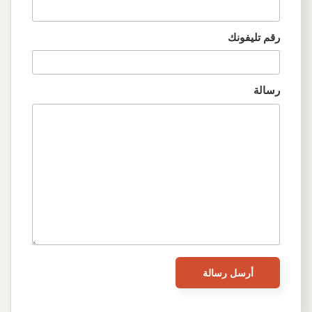
رقم تليفونك
رسالة