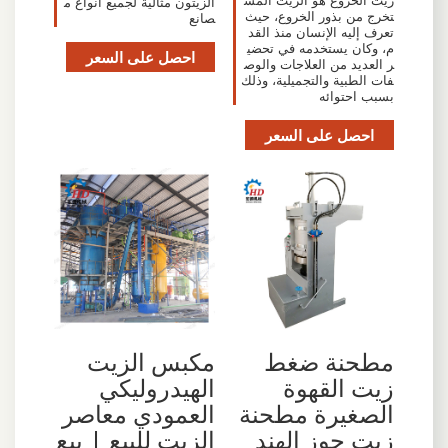
زيت الخروع هو الزيت المس
الزيتون مثالية لجميع أنواع م
تخرج من بذور الخروع، حيث
صانع
تعرف إليه الإنسان منذ القد
م، وكان يستخدمه في تحضي
احصل على السعر
ر العديد من العلاجات والوص
فات الطبية والتجميلية، وذلك
بسبب احتوائه
احصل على السعر
مطحنة ضغط
مكبس الزيت
زيت القهوة
الهيدروليكي
الصغيرة مطحنة
العمودي معاصر
زيت جوز الهند
الزيت للبيع | بيع