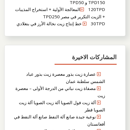
TPD150 و TPD50
120TPDالمعالجة الأولية + استخراج المذيبات
+ الزيت التكرير في مصر TPD250
30TPD خط إنتاج زيت نخالة الأرز في بنغلادي
المشاركات الاخيرة
عصارة زيت بذور معصرة زيت بذور عباد
الشمس سلطنة عمان
مصفاة زيت نباتي من الدرجة الأولى – معصرة
زيت
آلة زيت فول الصويا آلة زيت الصويا آلة زيت
الصويا قطر
نوعية جيدة صانع آلة النفط صانع آلة النفط في
أفغانستان