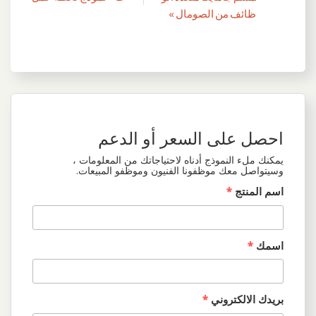
المقالات
ظائف من الصومال »
احصل على السعر أو الدعم
يمكنك ملء النموذج أدناه لاحتياجاتك من المعلومات ،
وسيتواصل معك موظفونا الفنيون وموظفو المبيعات.
اسم المنتج
*
اسمك
*
بريدك الالكتروني
*