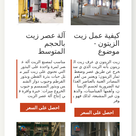
كيفية عمل زيت
آلة عصر زيت
الزيتون -
بالحجم
موضوع
المتوسط
زيت الزيتون ي عرف زيت ال
مناسب لمصنع الزيت آلة ع
زيتون بأنه الزيت الذي ي ست
صر لمرة واحدة على البذور
خرج عن طريق عصر وضغط
التي تحتوي على زيت كبير م
ثمار الزيتون؛ ويعتبر من أهم
ثل حبات بذرة القطن وبذور
المصادر الغنية بالعناصر الغذا
القرطم وحبوب دوار الشم
ئية الضرورية لجسم الإنسا
س وبذور السمسم و حبوب
ن، وأهمها الفيتامينات، والده
الخروع ميزات: خبرة وافرة ف
ون غير المشبعة، لذلك فهو ي
ي إنتاج آلة عصر الزيت
وفر
احصل على السعر
احصل على السعر