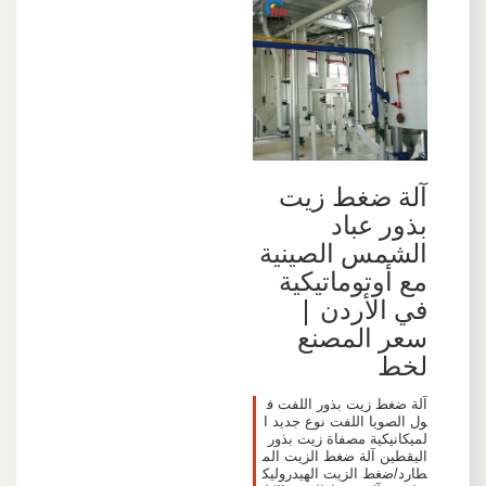
آلة ضغط زيت
بذور عباد
الشمس الصينية
مع أوتوماتيكية
في الأردن |
سعر المصنع
لخط
آلة ضغط زيت بذور اللفت ف
ول الصويا اللفت نوع جديد ا
لميكانيكية مصفاة زيت بذور
اليقطين آلة ضغط الزيت الم
طارد/ضغط الزيت الهيدروليك