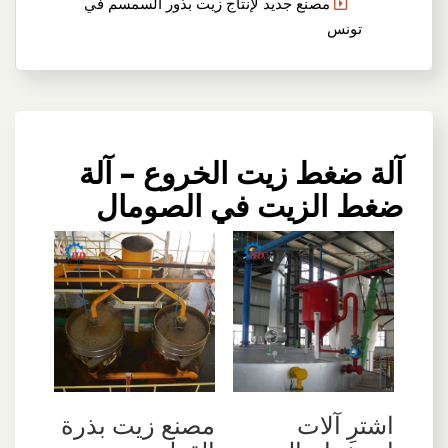
مصنع جديد لإنتاج زيت بذور السمسم في
تونس
آلة ضغط زيت الخروع – آلة
ضغط الزيت في الصومال
اشترِ آلات
مصنع زيت بذرة