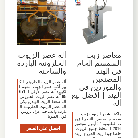
معاصر زيت
آلة عصر الزيوت
السمسم الخام
الحلزونية الباردة
في الهند
والساخنة
المصنعين
آلة عصر الزيت الحلزوني الك
والموردين في
بير آلات عصر الزيت الحجم ا
لكبير/ آلة عصر الأولي 6YL-1
الهند | أفضل بيع
85 آلة عصر الزيت الحلزوني
آلة
آلة ضغط الزيت الهيدروليكي
آلة عصر الزيوت الحلزونية ال
باردة والساخنة عزل بروتين
ماكينة عصر الزيوت زيت ال
فول الصويا
سمسم. معصرة النصر للزيو
ت الطبيعية 24 أيلول سبتمبر
احصل على السعر
2016 1- تخلط جميع الزيوت
خلطا جيدا زيت الخروع، زيت