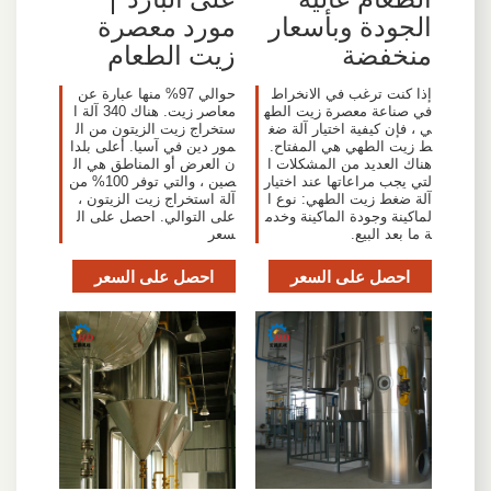
الجودة وبأسعار
مورد معصرة
منخفضة
زيت الطعام
إذا كنت ترغب في الانخراط
حوالي 97% منها عبارة عن
في صناعة معصرة زيت الطه
معاصر زيت. هناك 340 آلة ا
ي ، فإن كيفية اختيار آلة ضغ
ستخراج زيت الزيتون من ال
ط زيت الطهي هي المفتاح.
مور دين في آسيا. أعلى بلدا
هناك العديد من المشكلات ا
ن العرض أو المناطق هي ال
لتي يجب مراعاتها عند اختيار
صين ، والتي توفر 100% من
آلة ضغط زيت الطهي: نوع ا
آلة استخراج زيت الزيتون ،
لماكينة وجودة الماكينة وخدم
على التوالي. احصل على ال
ة ما بعد البيع.
سعر
احصل على السعر
احصل على السعر