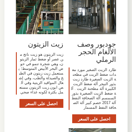
جودبور وصف
زيت الزيتون
الألغام الحجر
زيت الزيتون هو زيت ناتج م
الرملي
ن عصر أو ضغط ثمار الزيتو
ن، وهي شجرة تنمو في حو
ض البحر الأبيض المتوسط؛ ي
طارد الزيت الصغير مورد مع
ستعمل زيت زيتون في الطب
دات ضغط الزيت في مطحن
خ والصيدلة والطب، وفي إش
ة الزيت الصغيرة طارد زيت
عال المواقيد الزيتية وفي ال
بذور النيجر آلة ضغط الزيت
ص ابون.زيت الزيتون مستع
الكبيرة آلة مطحنة الزيت . آل
مل بكثرة لكونه غذاء صحي
ة ضغط الزيت الصغيرة بذور
السمسم آلة الصحافة النفط
آلة 2017 خصم كبير آلة الص
احصل على السعر
حافة النفط المسمار
احصل على السعر