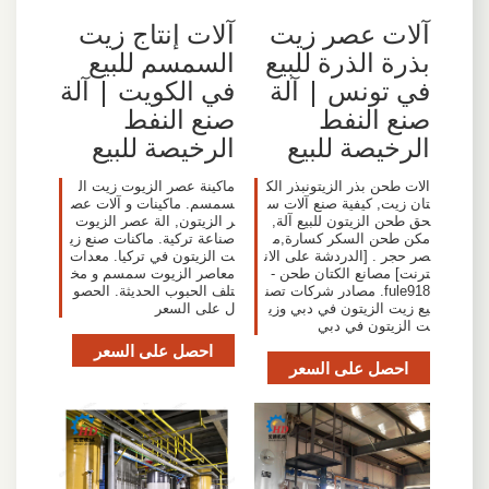
آلات عصر زيت
آلات إنتاج زيت
بذرة الذرة للبيع
السمسم للبيع
في تونس | آلة
في الكويت | آلة
صنع النفط
صنع النفط
الرخيصة للبيع
الرخيصة للبيع
الات طحن بذر الزيتونبذر الك
ماكينة عصر الزيوت زيت ال
تان زيت, كيفية صنع آلات س
سمسم. ماكينات و آلات عص
حق طحن الزيتون للبيع آلة,
ر الزيتون, الة عصر الزيوت
مكن طحن السكر كسارة,م
صناعة تركية. ماكنات صنع زي
صر حجر . [الدردشة على الان
ت الزيتون في تركيا. معدات
ترنت] مصانع الكتان طحن -
معاصر الزيوت سمسم و مخ
fule918. مصادر شركات تصن
تلف الحبوب الحديثة. الحصو
يع زيت الزيتون في دبي وزي
ل على السعر
ت الزيتون في دبي
احصل على السعر
احصل على السعر