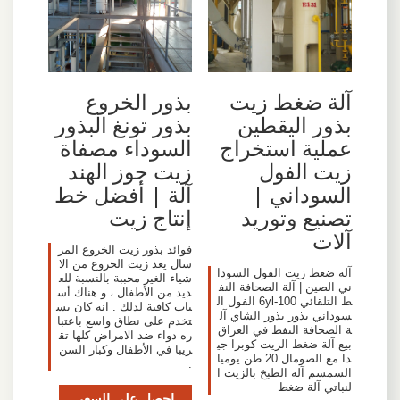
آلة ضغط زيت
بذور الخروع
بذور اليقطين
بذور تونغ البذور
عملية استخراج
السوداء مصفاة
زيت الفول
زيت جوز الهند
السوداني |
آلة | أفضل خط
تصنيع وتوريد
إنتاج زيت
آلات
فوائد بذور زيت الخروع المر
سال يعد زيت الخروع من الا
آلة ضغط زيت الفول السودا
شياء الغير محببة بالنسبة للع
ني الصين | آلة الصحافة النف
ديد من الأطفال ، و هناك أس
ط التلقائي 6yl-100 الفول ال
باب كافية لذلك . انه كان يس
سوداني بذور بذور الشاي آل
تخدم على نطاق واسع باعتبا
ة الصحافة النفط في العراق
ره دواء ضد الامراض كلها تق
بيع آلة ضغط الزيت كوبرا جي
ريبا في الأطفال وكبار السن
دا مع الصومال 20 طن يوميا
.
السمسم آلة الطبخ بالزيت ا
لنباتي آلة ضغط
احصل على السعر