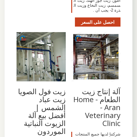
اللوز، زيت جوز الهند، زيت ال
سمسم، زيت النخاع وزيت ال
ذرة 2- يجب أن .
احصل على السعر
آلة إنتاج زيت
زيت فول الصويا
الطعام - Home
زيت عباد
- Aran
الشمس |
Veterinary
أفضل بيع آلة
Clinic
الزيوت النباتية
الموردون
شركتنا لديها جميع المنتجات