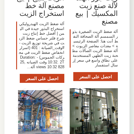
لآلة صنع زيت
مصنع آلة خط
المكسيك | بيع
استخراج الزيت
مصنع
آلة ضغط الزيت الهيدروليكي
استخراج البذور جيدة في الي
آلة ضغط الزيت الصغيرة بذو
من | أفضل خط إنتاج زيت
ر السمسم آلة الصحافة النف
شرح فلتر حساس ضغط الزي
ط أنت هنا: الصفحة الرئيسي
ت في شريحة توزيع الزيت -
ة > معدات معاصر الزيوت >
#وقت_الصيانة : 401 (اسرار
آلة ضغط الزيت الصآلات مط
انخفاض ضغط الزيت في مح
حنة زيت الطهي المستخدمة
ركات الجموس) - Duration:
على نطاق واسع في سعر إر
10:32. 2T وقت الصيانه 25,
سال استفسار
828 views 10:32 آلة...
احصل على السعر
احصل على السعر