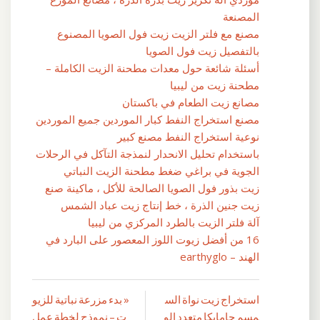
المصنعة
مصنع مع فلتر الزيت زيت فول الصويا المصنوع
بالتفصيل زيت فول الصويا
أسئلة شائعة حول معدات مطحنة الزيت الكاملة –
مطحنة زيت من ليبيا
مصانع زيت الطعام في باكستان
مصنع استخراج النفط كبار الموردين جميع الموردين
نوعية استخراج النفط مصنع كبير
باستخدام تحليل الانحدار لنمذجة التآكل في الرحلات
الجوية في براغي ضغط مطحنة الزيت النباتي
زيت بذور فول الصويا الصالحة للأكل ، ماكينة صنع
زيت جنين الذرة ، خط إنتاج زيت عباد الشمس
آلة فلتر الزيت بالطرد المركزي من ليبيا
16 من أفضل زيوت اللوز المعصور على البارد في
الهند – earthyglo
استخراج زيت نواة الس
« بدء مزرعة نباتية للزيو
تصفّح
مسم جامايكا متعدد الو
ت – نموذج لخطة عمل