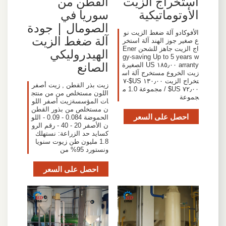
استخراج الزيت
القطن من
الأوتوماتيكية
سوريا في
الصومال | جودة
الأفوكادو آلة ضغط الزيت نو
آلة ضغط الزيت
ع صغير جوز الهند آلة استخر
اج الزيت جاهز للشحن Ener
الهيدروليكي
gy-saving Up to 5 years w
الصانع
arranty ١٨٥٫٠٠ US الصغيرة
زيت الخروع مستخرج آلة اس
تخراج الزيت ١٣٠٫٠٠ US$-٧
زيت بذر القطن , زيت أصفر
٧٢٫٠٠ US$ / مجموعة 1.0 م
اللون مستخلص من من منتج
جموعة
ات المؤسسةزيت أصفر اللو
ن مستخلص من بذور القطن
احصل على السعر
الحموضة 0.084 - 0.09 - اللو
ن الأصفر 20 - 40 - رقم الرو
كسايد حد الزراعة: نستهلك
1.8 مليون طن زيوت سنويا
ونستورد 95% من
احصل على السعر