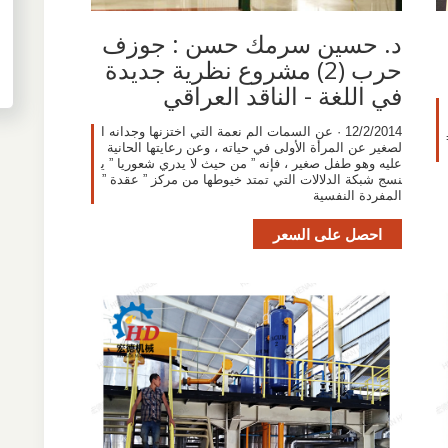
د. حسين سرمك حسن : جوزف
حرب (2) مشروع نظرية جديدة
في اللغة - الناقد العراقي
12/2/2014 · عن السمات الم نعمة التي اختزنها وجدانه ا
لصغير عن المرأة الأولى في حياته ، وعن رعايتها الحانية
عليه وهو طفل صغير ، فإنه ” من حيث لا يدري شعوريا ” ي
نسج شبكة الدلالات التي تمتد خيوطها من مركز ” عقدة ”
المفردة النفسية
احصل على السعر