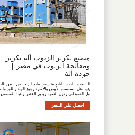
مصنع تكرير الزيوت آلة تكرير
ومعالجة الزيوت في مصر |
جودة آلة
آلة ضغط الزيت البارد مناسبة لطرد الزيت من البذور الز
يتية مثل السمسم الأبيض والأسود وجوز الهند واللوز والف
ول السوداني وفول الصويا وبذور القطن وعباد الشمس.
احصل على السعر