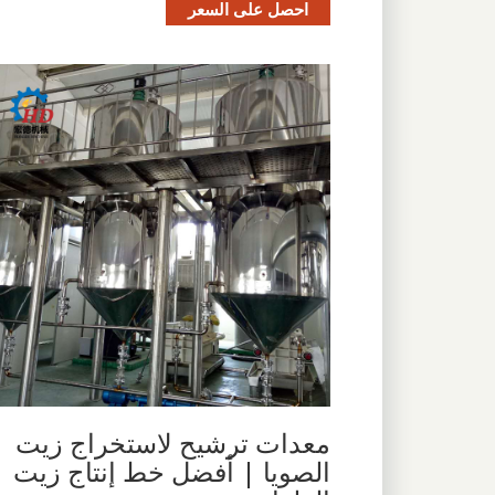
احصل على السعر
معدات ترشيح لاستخراج زيت
الصويا | أفضل خط إنتاج زيت