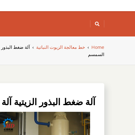
Skip
to
content
Home
›
خط معالجة الزيوت النباتية
›
آلة ضغط البذور ا
السمسم
آلة ضغط البذور الزيتية آل