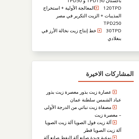
باكستان TPD150 و TPD50
120TPDالمعالجة الأولية + استخراج
المذيبات + الزيت التكرير في مصر
TPD250
30TPD خط إنتاج زيت نخالة الأرز في
بنغلادي
المشاركات الاخيرة
عصارة زيت بذور معصرة زيت بذور
عباد الشمس سلطنة عمان
مصفاة زيت نباتي من الدرجة الأولى
– معصرة زيت
آلة زيت فول الصويا آلة زيت الصويا
آلة زيت الصويا قطر
نوعية جيدة صانع آلة النفط صانع آلة