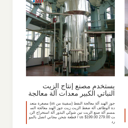
يستخدم مصنع إنتاج الزيت
النباتي الكبير معدات آلة معالجة
جوز الهند آلة معالجة النفط (سفينة من us) مصغرة متعد
دة الوظائف آلة ضغط الزيت زيت جوز الهند معالجة الس
مسم آلة صنع الزيت تين شوكي البذور آلة استخراج الزي
ت us $199.00 279.00 / قطعة شحن مجاني اتصل بالمو
رد