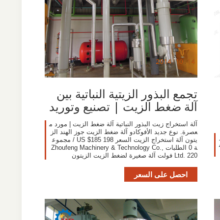
تجمع البذور الزيتية النباتية بين
آلة ضغط الزيت | تصنيع وتوريد
آلة استخراج زيت البذور النباتية آلة ضغط الزيت | مورد م
عصرة. نوع جديد الأفوكادو آلة ضغط الزيت جوز الهند الز
يتون آلة استخراج الزيت السعر US $185 198 / مجموع
ة 0 الطلبات Zhoufeng Machinery & Technology Co.,
Ltd. 220 فولت آلة صغيرة لضغط الزيت الزيتون
احصل على السعر