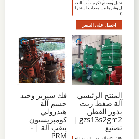
نخيل ومصنع تكرير زيت النخي
ل وغيرها من معدات استخرا
ج
احصل على السعر
المنتج الرئيسي
فك سيريز وحيد
آلة ضغط زيت
جسم آلة
بذور القطن -
هيدرولي
gzs13s2gm2 |
كومبريسيون
تصنيع
يثقب آلة | -
PRM
6YL-185 آلة عصر الزيت الح