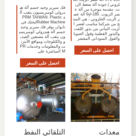
لزوني | جودة آلة ضغط الزي
فك سيريز وحيد جسم آلة هي
ت. مقدمة موجزة من آلة ع
درولي كومبريسيون يثقب آل
صر الزيوت. 6yl-185 آلة عص
ة PRM TAIWAN: Plastic
ر الزيت الحلزوني ، هي المنت
Rubber Machineلبحثك في
ج من شركتنا مناسب لعصر ا
تايوان يوفر فك سيريز وحيد
لزيت النباتي من بذور اللفت
جسم آلة هيدرولي كومبريسي
والبذور القطنية وفول الصويا
ون يثقب آلة مصنعين الفيدي
والفول السوداني المقشر
و والكتلوجات ومواقع الأنترن
ت والمعلومات وخدمات PR
احصل على السعر
M المباشرة على
احصل على السعر
معدات
التلقائي النفط