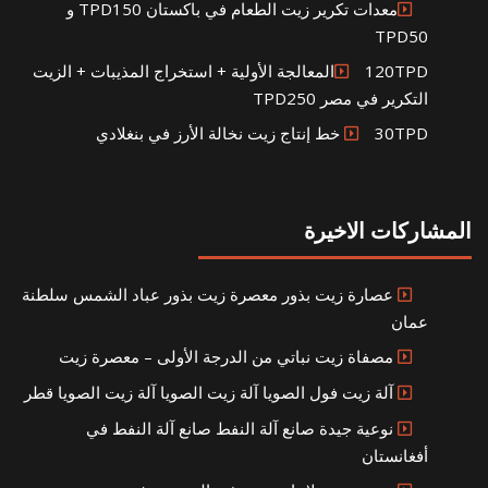
معدات تكرير زيت الطعام في باكستان TPD150 و
TPD50
120TPDالمعالجة الأولية + استخراج المذيبات + الزيت
التكرير في مصر TPD250
30TPD خط إنتاج زيت نخالة الأرز في بنغلادي
المشاركات الاخيرة
عصارة زيت بذور معصرة زيت بذور عباد الشمس سلطنة
عمان
مصفاة زيت نباتي من الدرجة الأولى – معصرة زيت
آلة زيت فول الصويا آلة زيت الصويا آلة زيت الصويا قطر
نوعية جيدة صانع آلة النفط صانع آلة النفط في
أفغانستان