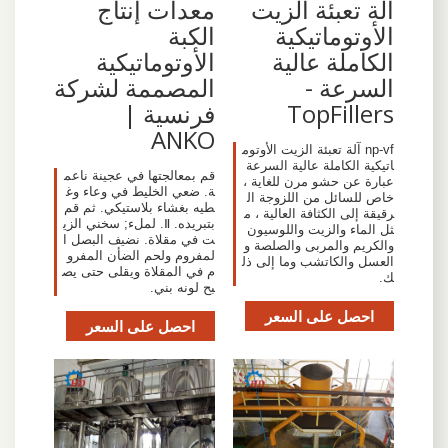
آلة تعبئة الزيت
معدات إنتاج
الأوتوماتيكية
الكبة
الكاملة عالية
الأوتوماتيكية
السرعة -
المصممة لشركة
TopFillers
فرنسية |
ANKO
np-vf آلة تعبئة الزيت الأوتوم
اتيكية الكاملة عالية السرعة
قم بمعالجتها في عجينة ناعم
عبارة عن حشو مرن للغاية ،
ة. ضعي الخليط في وعاء وغ
خاص للسائل من اللزوجة ال
طيه بغشاء بلاستيكي. ثم قم
رقيقة إلى الكثافة العالية ، م
بتبريده. Ⅱ. لملء; سخني الزي
ثل الماء والزيت واللوسيون
ت في مقلاة. نضيف البصل ا
والكريم والمربى والصلصة و
لمفروم ولحم الضأن المفرو
العسل والكاتشب وما إلى ذل
م في المقلاة ويقلى حتى يص
ك.
بح لونه بني.
احصل على السعر
احصل على السعر