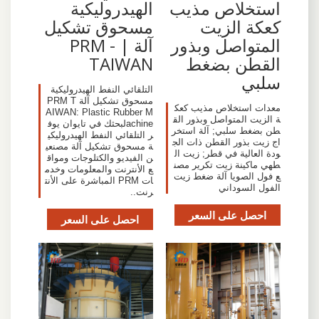
استخلاص مذيب
الهيدروليكية
كعكة الزيت
مسحوق تشكيل
المتواصل وبذور
آلة | - PRM
القطن بضغط
TAIWAN
سلبي
التلقائي النفط الهيدروليكية
مسحوق تشكيل آلة PRM T
معدات استخلاص مذيب كعك
AIWAN: Plastic Rubber M
ة الزيت المتواصل وبذور الق
achineلبحثك في تايوان يوف
طن بضغط سلبي; آلة استخر
ر التلقائي النفط الهيدروليكي
اج زيت بذور القطن ذات الج
ة مسحوق تشكيل آلة مصنعي
ودة العالية في قطر; زيت ال
ن الفيديو والكتلوجات ومواق
طهي ماكينة زيت تكرير مصن
ع الأنترنت والمعلومات وخدم
ع فول الصويا آلة ضغط زيت
ات PRM المباشرة على الأنت
الفول السوداني
رنت..
احصل على السعر
احصل على السعر