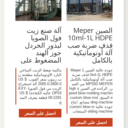
الصين Meper
آلة صنع زيت
10ml-1L HDPE
فول الصويا
قذف ضربة صب
لبذور الخردل
آلة أوتوماتيكية
جوز الهند
بالكامل
المضغوط على
جودة عالية الصين Meper 1
ماكينة ضغط الزيت الساخن
0ml-1L HDPE قذف ضربة
البارد الأوتوماتيكية مطحنة زي
صب آلة أوتوماتيكية بالكامل
ت زيتون سعر الفوب: US $
MP55D MEPER من الصي
2000.0-2800.0 آلة استخراج
ن, الرائدة في الصين high s
الزيت من فول الصويا KXY-
peed blow molding machin
OP03 عالية الكفاءةUS $ 1
e المنتج, custom blow mol
00-2291 قطعة معرف المنت
ding machine مصانع, انتاج
ج.
جودة عالية custom blow m
olding machine المنتجات.
احصل على السعر
احصل على السعر