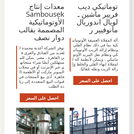
توماتيكي ديب
معدات إنتاج
فريير ماشين ـ
Sambousek
لويال اندوريال
الأوتوماتيكية
مانوفيير ر
المصممة بقالب
دوار نصف
آلة المقلاة العميقة الأوتوماتي
كية بما في ذلك نظام القلي
توفر الشركة أغذية مجمدة ل
ونظام إزالة الزيت الأوتوماتي
لعديد من الفنادق والقرى ف
كي ونظام نقل التبريد الأوتو
ي القاهرة ، مصر. يمكن للم
ماتيكي ، ويمكن لأنظمة آلة ا
ستهلكين أيضًا شراء منتجاته
لمقلاة إنهاء القلي والخلط وإ
م عبر الإنترنت أو في محلات
زالة الزيت ونقله تلقائيًا.
السوبر ماركت أو الأطعمة ال
جاهزة. أدى بيع المنتجات في
احصل على السعر
قنوات البيع المتعددة إلى زيا
دة الطلب
احصل على السعر