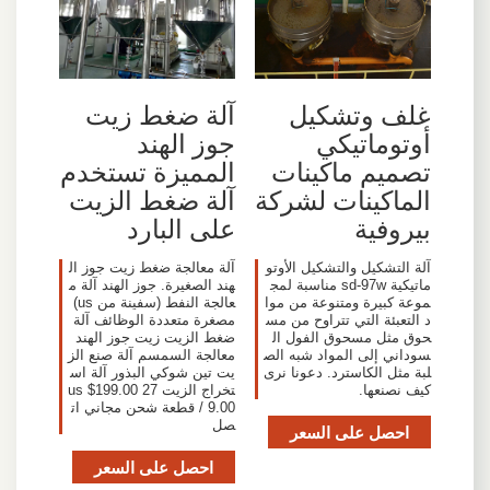
غلف وتشكيل
آلة ضغط زيت
أوتوماتيكي
جوز الهند
تصميم ماكينات
المميزة تستخدم
الماكينات لشركة
آلة ضغط الزيت
بيروفية
على البارد
آلة التشكيل والتشكيل الأوتو
آلة معالجة ضغط زيت جوز ال
ماتيكية sd-97w مناسبة لمج
هند الصغيرة. جوز الهند آلة م
موعة كبيرة ومتنوعة من موا
عالجة النفط (سفينة من us)
د التعبئة التي تتراوح من مس
مصغرة متعددة الوظائف آلة
حوق مثل مسحوق الفول ال
ضغط الزيت زيت جوز الهند
سوداني إلى المواد شبه الص
معالجة السمسم آلة صنع الز
لبة مثل الكاسترد. دعونا نرى
يت تين شوكي البذور آلة اس
كيف نصنعها.
تخراج الزيت us $199.00 27
9.00 / قطعة شحن مجاني ات
صل
احصل على السعر
احصل على السعر