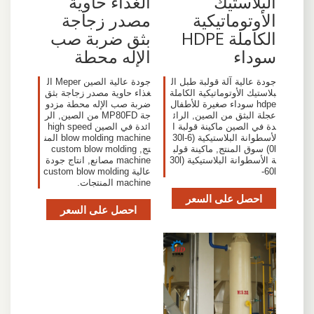
البلاستيك
الغذاء حاوية
الأوتوماتيكية
مصدر زجاجة
الكاملة HDPE
بثق ضربة صب
سوداء
الإله محطة
جودة عالية آلة قولبة طبل ال
جودة عالية الصين Meper ال
بلاستيك الأوتوماتيكية الكاملة
غذاء حاوية مصدر زجاجة بثق
hdpe سوداء صغيرة للأطفال
ضربة صب الإله محطة مزدو
عجلة البثق من الصين, الرائ
جة MP80FD من الصين, الر
دة في الصين ماكينة قولبة ا
ائدة في الصين high speed
لأسطوانة البلاستيكية (30l-6
blow molding machine المن
0l) سوق المنتج, ماكينة قولب
تج, custom blow molding
ة الأسطوانة البلاستيكية (30l
machine مصانع, انتاج جودة
-60l
عالية custom blow molding
machine المنتجات.
احصل على السعر
احصل على السعر