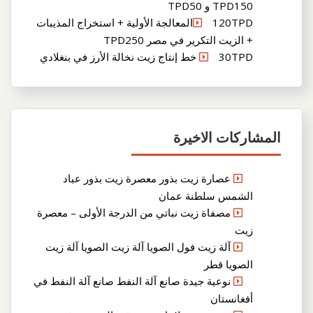
TPD150 و TPD50
120TPDالمعالجة الأولية + استخراج المذيبات
+ الزيت التكرير في مصر TPD250
30TPD خط إنتاج زيت نخالة الأرز في بنغلادي
المشاركات الاخيرة
عصارة زيت بذور معصرة زيت بذور عباد
الشمس سلطنة عمان
مصفاة زيت نباتي من الدرجة الأولى – معصرة
زيت
آلة زيت فول الصويا آلة زيت الصويا آلة زيت
الصويا قطر
نوعية جيدة صانع آلة النفط صانع آلة النفط في
أفغانستان