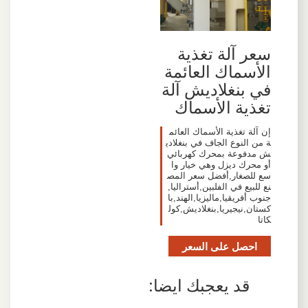
سعر آلة تغذية
الأسماك العائمة
في بنغلاديش آلة
تغذية الأسماك
إن آلة تغذية الأسماك العائم
ة من النوع الجاف في بنغلادي
ش مدفوعة بمحرك كهربائي
أو محرك ديزل وهي خيار وا
سع للصغار,أفضل سعر المص
نع للبيع في الفلبين,أستراليا,
جنوب أفريقيا,ماليزيا,الهند,با
كستان,نيجيريا,بنغلاديش,كول
كاتا
احصل على السعر
قد يعجبك ايضا: