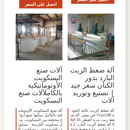
احصل على السعر
آلة ضغط الزيت
آلات صنع
البارد بذور
البسكويت
الكتان سعر جيد
الأوتوماتيكية
| تصنيع وتوريد
بالكاملآلات صنع
آلات
البسكويت
آلة ضغط الزيت عالية الجود
آلة صنع البسكويت الأوتوماتي
ة Yzyx140 في مصر; آلة ض
كية بالكامل يمكنها صنع أنوا
غط زيت بذرة القطن 6yl-16
ع مختلفة من البسكويت. مث
0 آلة ضغط الزيت البارد; 2 ف
ل بسكويت الكريمة ، بسكوي
ي 1 مكبس ملء مصنع تعبئة
ت السندويتش ، بسكويت تك