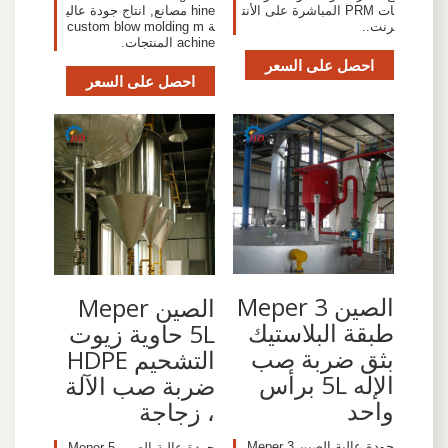
ات PRM المباشرة على الأنت
hine مصانع, انتاج جودة عالي
رنت..
ة custom blow molding m
achine المنتجات.
احصل على السعر
احصل على السعر
الصين Meper 3
الصين Meper
طبقة البلاستيك
5L حاوية زيوت
بثق ضربة صب
التشحيم HDPE
الإله 5L برأس
ضربة صب الآلة
واحد
، زجاجة
جودة عالية الصين Meper 3
جودة عالية الصين Meper 5