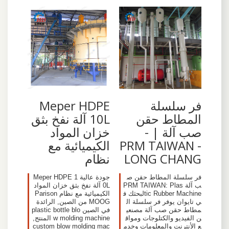
فر سلسلة
Meper HDPE
المطاط حقن
10L آلة نفخ بثق
صب آلة | -
خزان المواد
PRM TAIWAN -
الكيميائية مع
LONG CHANG
نظام
فر سلسلة المطاط حقن ص
جودة عالية Meper HDPE 1
ب آلة PRM TAIWAN: Plas
0L آلة نفخ بثق خزان المواد
tic Rubber Machineلبحثك ف
الكيميائية مع نظام Parison
ي تايوان يوفر فر سلسلة ال
MOOG من الصين, الرائدة
مطاط حقن صب آلة مصنعي
في الصين plastic bottle blo
ن الفيديو والكتلوجات ومواق
w molding machine المنتج,
ع الأنترنت والمعلومات وخدم
custom blow molding mac