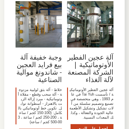
آلة عجين الفطير
وجبة خفيفة آلة
الأوتوماتيكية |
بيع فرايد العجين
الشركة المصنعة
- شاندونغ موالية
لآلة الغذاء
الصناعية
آلة عجين الفطير الأوتوماتيكي
خلاط - آلة بثق لولبية مزدوج
ة / تأسست Tai Yuh في عا
ة - آلة سحب وقطع - مقلاة أ
م 1993 ، وهي متخصصة في
وتوماتيكية - مبرد إزالة الزي
تصنيع وتصميم سلسلة من آ
ت بالاهتزاز - أسطوانة تواب
لات تشكيل وتشكيل الأطعمة
ل. تكوين خط أوتوماتيكي بال
عالية الجودة والفعالة ، وكذل
كامل: (100-150 كجم / ساع
ك المعدات النسبية.
ة ، 200-250 كجم / ساعة ، 3
00-500 كجم / ساعة)
احصل على السعر