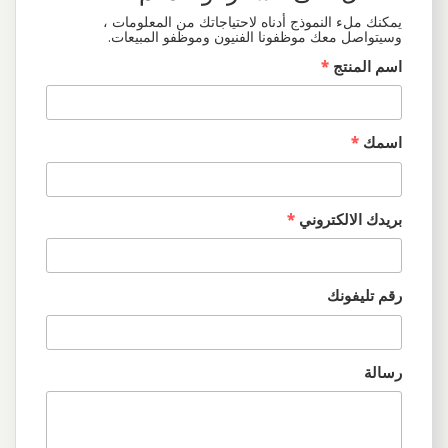
يمكنك ملء النموذج أدناه لاحتياجاتك من المعلومات ،
وسيتواصل معك موظفونا الفنيون وموظفو المبيعات.
اسم المنتج
*
اسمك
*
بريدك الالكتروني
*
رقم تليفونك
رسالة