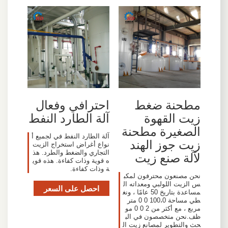
مطحنة ضغط
احترافي وفعال
زيت القهوة
آلة الطارد النفط
الصغيرة مطحنة
آلة الطارد النفط في لجميع أ
زيت جوز الهند
نواع أغراض استخراج الزيت
التجاري والضغط والطرد. هذ
لآلة صنع زيت
ه قوية وذات كفاءة. هذه قوي
ة وذات كفاءة.
نحن مصنعون محترفون لمكب
س الزيت اللولبي ومعداته ال
احصل على السعر
مساعدة بتاريخ 50 عامًا ، ونغ
طي مساحة 100،0 0 0 متر
مربع ، مع أكثر من 2 0 0 مو
ظف.نحن متخصصون في الب
حث والتطوير لمصانع زيت ال