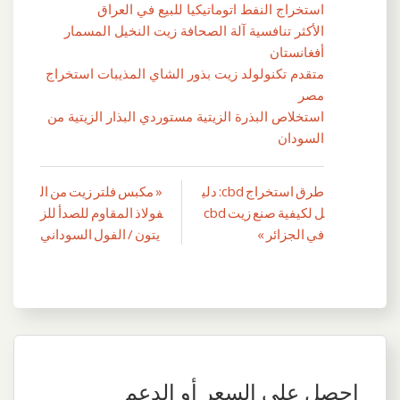
استخراج النفط اتوماتيكيا للبيع في العراق
الأكثر تنافسية آلة الصحافة زيت النخيل المسمار
أفغانستان
متقدم تكنولولد زيت بذور الشاي المذيبات استخراج
مصر
استخلاص البذرة الزيتية مستوردي البذار الزيتية من
السودان
طرق استخراج cbd: دلي
« مكبس فلتر زيت من ال
تصفّح
ل لكيفية صنع زيت cbd
فولاذ المقاوم للصدأ للز
المقالات
في الجزائر »
يتون / الفول السوداني
احصل على السعر أو الدعم