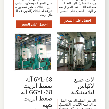
زيت الطعام; طارد النفط ال
سير الصودا ، بسكويت نباتي
صحافة آلة النفط الخردل سع
، إلخ ، هناك مصادر تسخين م
ر الهند . احصل على السعر
تنوعة لعملياتك (الكهرباء ، ال
غاز ، زيت
احصل على السعر
احصل على السعر
الات صنع
6YL-68 آلة
الاكياس
ضغط الزيت
البلاستيكية
GGYL-68 آلة
ضغط الزيت
آلة بثق الفيلم,آلة نفخ الفيل
شبه
م,آلة صنع الأكياس البلاستيكي
ة mario. هي شركة تصنيع آلا