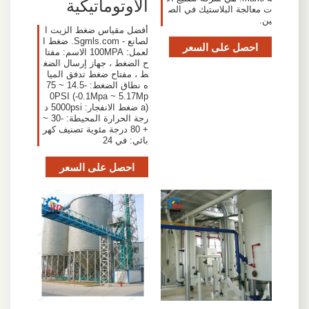
الأوتوماتيكية
ت معالجة البلاستيك في الص
ين.
أفضل مقياس ضغط الزيت ا
لصانع - Sgmls.com. ضغط ا
احصل على السعر
لعمل: 100MPA الاسم: مفتا
ح الضغط ، جهاز إرسال الضغ
ط ، مفتاح ضغط تدفق الميا
ه نطاق الضغط: -14.5 ~ 75
0PSI (-0.1Mpa ~ 5.17Mp
a) ضغط الانفجار: 5000psi د
رجة الحرارة المحيطة: -30 ~
+ 80 درجة مئوية تصنيف كهر
بائي: في 24
احصل على السعر