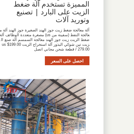
المميزة تستخدم آلة ضغط
الزيت على البارد | تصنيع
وتوريد آلات
آلة معالجة ضغط زيت جوز الهند الصغيرة جوز الهند آلة م
عالجة النفط (سفينة من us) مصغرة متعددة الوظائف آلة
ضغط الزيت زيت جوز الهند معالجة السمسم آلة صنع ال
زيت تين شوكي البذور آلة استخراج الزيت us $199.00
279.00 / قطعة شحن مجاني اتصل
احصل على السعر