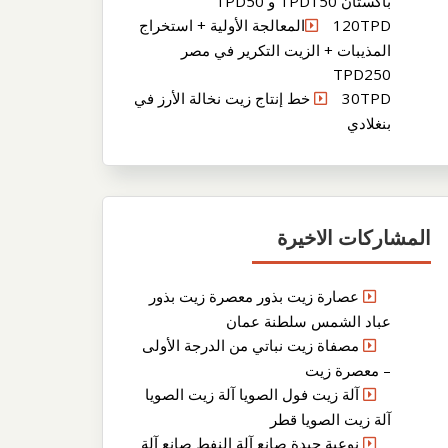
باكستان TPD150 و TPD50
120TPDالمعالجة الأولية + استخراج
المذيبات + الزيت التكرير في مصر
TPD250
30TPD خط إنتاج زيت نخالة الأرز في
بنغلادي
المشاركات الاخيرة
عصارة زيت بذور معصرة زيت بذور
عباد الشمس سلطنة عمان
مصفاة زيت نباتي من الدرجة الأولى
– معصرة زيت
آلة زيت فول الصويا آلة زيت الصويا
آلة زيت الصويا قطر
نوعية جيدة صانع آلة النفط صانع آلة