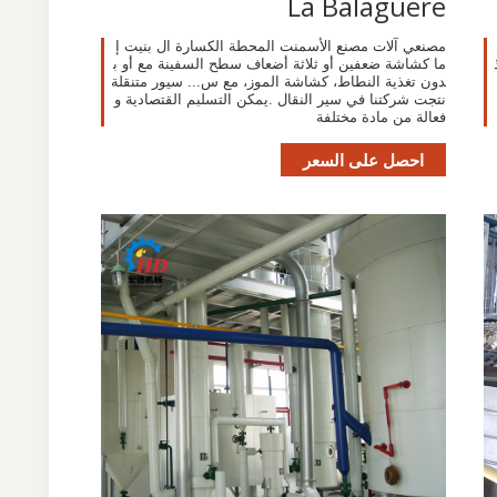
La Balaguere
مصنعي آلات مصنع الأسمنت المحطة الكسارة ال بنيت إ
ما كشاشة ضعفين أو ثلاثة أضعاف سطح السفينة مع أو ب
دون تغذية النطاط، كشاشة الموز، مع س... سيور متنقلة
نتجت شركتنا في سير النقال .يمكن التسلبم القتصادية و
فعالة من مادة مختلفة
احصل على السعر