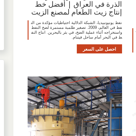
الذرة في العراق | أفضل خط
إنتاج زيت الطعام لمصنع الزيت
نفط يونيونبيديا، الشبكة الدلالية احتياطيات مؤكدة من الن
فط في العالم، 2009. تصغير طلمبة مستمرة لضخ النفط
واستخراجه أثناء عملية الضخ، في بئر بالبحرين. انتاج النف
ط في البحر أمام ساحل فيتنام.
احصل على السعر