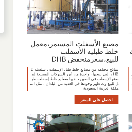
مصنع الأسفلت المستمر،معمل
خلط طبليه الأسفلت
للبيع،سعرمنخفض DHB
نماذج مختلفة من مصانع خلط طبل الإسفلت ، سلسلة D
HB ، التي ننتجها ، واحدة من أبرز الشركات المصنعة لم
top
صنع الإسفلت في الصين ، لديها مصانع خلط إسفلت طب
ل للبيع وت ظهر وجودها في العديد من البلدان ، مثل الم
ملكة العربية السعودية
احصل على السعر