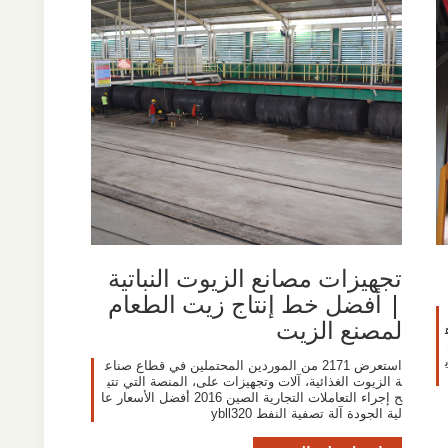
تجهيزات مصانع الزيوت النباتية
| أفضل خط إنتاج زيت الطعام
لمصنع الزيت
استعرض 2171 من الموردين المحتملين في قطاع صناع
ة الزيوت الغذائية، آلات وتجهيزات على، المنصة التي تتي
ح إجراء التعاملات التجارية الصين 2016 أفضل الأسعار عا
لية الجودة آلة تصفية النفط ybll320