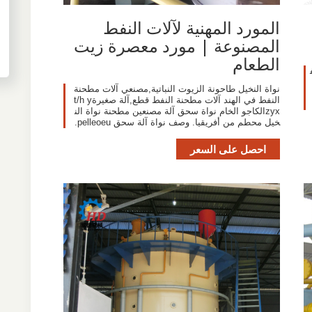
المورد المهنية لآلات النفط
المصنوعة | مورد معصرة زيت
الطعام
نواة النخيل طاحونة الزيوت النباتية,مصنعي آلات مطحنة
النفط في الهند آلات مطحنة النفط قطع,آلة صغيرةt/h y
zyxالكاجو الخام نواة سحق آلة مصنعين مطحنة نواة الن
خيل محطم من أفريقيا. وصف نواة آلة سحق pelleoeu.
احصل على السعر