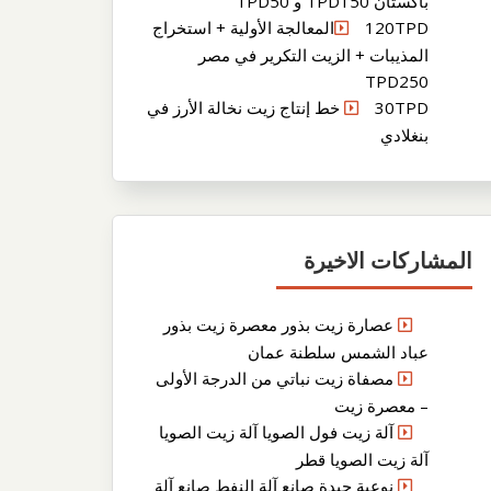
باكستان TPD150 و TPD50
120TPDالمعالجة الأولية + استخراج
المذيبات + الزيت التكرير في مصر
TPD250
30TPD خط إنتاج زيت نخالة الأرز في
بنغلادي
المشاركات الاخيرة
عصارة زيت بذور معصرة زيت بذور
عباد الشمس سلطنة عمان
مصفاة زيت نباتي من الدرجة الأولى
– معصرة زيت
آلة زيت فول الصويا آلة زيت الصويا
آلة زيت الصويا قطر
نوعية جيدة صانع آلة النفط صانع آلة