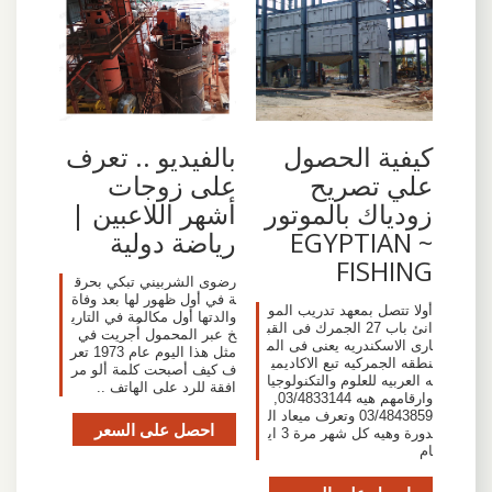
كيفية الحصول
بالفيديو .. تعرف
علي تصريح
على زوجات
زودياك بالموتور
أشهر اللاعبين |
~ EGYPTIAN
رياضة دولية
FISHING
رضوى الشربيني تبكي بحرق
ة في أول ظهور لها بعد وفاة
أولا تتصل بمعهد تدريب المو
والدتها أول مكالمة في التاري
انئ باب 27 الجمرك فى القب
خ عبر المحمول أُجريت في
ارى الاسكندريه يعنى فى الم
مثل هذا اليوم عام 1973 تعر
نطقه الجمركيه تبع الاكاديمي
ف كيف أصبحت كلمة ألو مر
ه العربيه للعلوم والتكنولوجيا
افقة للرد على الهاتف ..
وارقامهم هيه 03/4833144,
03/4843859 وتعرف ميعاد ال
احصل على السعر
دورة وهيه كل شهر مرة 3 اي
ام