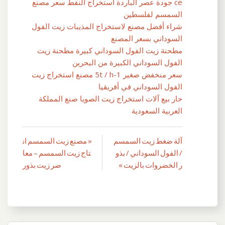
ce جودة عصر الباردة استخراج النفط سعر مصنع
السمسم لفلسطين
شراء أفضل مصنع لاستخراج المذيبات زيت الفول
السوداني بسعر المصنع
مطحنة زيت الفول السوداني كبيرة مطحنة زيت
الفول السوداني الكبيرة من البحرين
سعر منخفض صغير 1-5t / h مصنع استخراج زيت
الفول السوداني في أفريقيا
حار بيع آلات استخراج زيت الصويا صنع المملكة
العربية السعودية
آلة ضغط زيت السمسم
« مصنع زيت السمسم ان
تصفّح
/ الفول السوداني / بذو
تاج زيت السمسم – معا
المقالات
ر الخضروات بالزيت »
صر زيت بذور