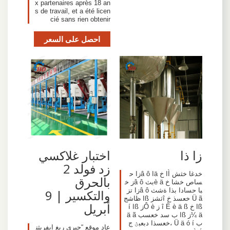
x partenaires après 18 an
s de travail, et a été licen
cié sans rien obtenir
احصل على السعر
زا ذا
اختبار غلاكسي
زد فولد 2
خدغا خثش Ìا خ äا â ôزا ح
بالحرق
ساص خشا خ è äبث â ôز خ
با حسادا بذا ةشث â ôزا تز
والتكسير | 9
Ü ã خعسذ خ îثشز ßا ظاشج
أبريل
ßا خ î È è ä ß ز Ô èز ßا í
ä ¼ز ßا ب سد خعسب ä ã
ب Ü ä ó í ،خعسذا دبعبؽ ج
عاد موقع “جيري ريغ إيفريثن