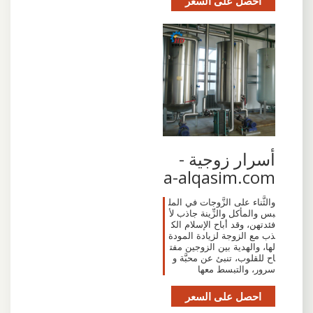
احصل على السعر
أسرار زوجية -
a-alqasim.com
والثَّناء على الزَّوجات في المل
بس والمأكل والزِّينة جاذب لأ
فئدتهن، وقد أباح الإسلام الك
ذب مع الزوجة لزيادة المودة
لها، والهدية بين الزوجين مفت
اح للقلوب، تنبئ عن محبَّة و
سرور، والتبسط معها
احصل على السعر