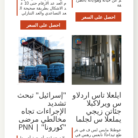
م عن حياته وهواياته بالطري
م العد عد الارقام حتى 10 ع
قة
د الاشكال بطريقة صحيحة ال
عد التصاعدي والعد التنازلي
احصل على السعر
احصل على السعر
ايلعلا تاس اردلاو
"إسرائيل" تبحث
س ويرلاكبلا
تشديد
جئاتن زيجي
الإجراءات تجاه
يملعلا س لجلما
مخالطي مرضى
"كورونا" | PNN
عوطتلا مايس لس ف في ةر
طع ثيداحأا نابعس رهس في
ولا توجد لدى أي جهة أي معل