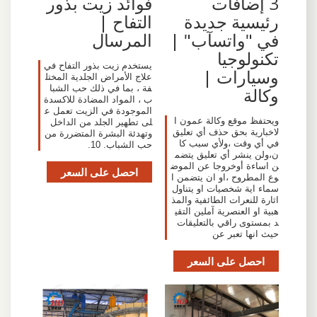
3 إضافات
فوائد زيت بذور
رئيسية جديدة
التفاح |
في "واتسآب" |
المرسال
تكنولوجيا
يستخدم زيت بذور التفاح في
وسيارات |
علاج الأمراض الجلدية المختل
فة ، بما في ذلك حب الشبا
وكالة
ب ، المواد المضادة للاكسدة
الموجودة في الزيت تعمل ع
ويحتفظ موقع وكالة عمون ا
لى تطهير الجلد من الداخل
لاخبارية بحق حذف أي تعليق
وتهدئة البشرة المتضررة من
في أي وقت ،ولأي سبب كا
حب الشباب. 10.
ن،ولن ينشر أي تعليق يتضم
ن اساءة أوخروجا عن الموض
احصل على السعر
وع المطروح ،او ان يتضمن ا
سماء اية شخصيات او يتناول
اثارة للنعرات الطائفية والمذ
هبية او العنصرية آملين التقي
د بمستوى راقي بالتعليقات
حيث انها تعبر عن
احصل على السعر