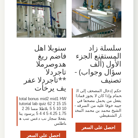
سلسلة زاد
سنوبلا اهل
المستقنع الجزء
فاضم ريغ
الأول (ألف
هدوصرملا
سؤال وجواب) -
تاجردلا
تصنيف
**تاجردلا عفر
يف يرخأت
حكم إدخال المصحف إلى ال
حمام وإذا كان لا يجوز فماذا
total bonus mid2 mid1 HW
يفعل من يحمل مصحفا في
tutorial lab quiz 62 2 15 15
جيبه خوفا عليه من السرقه -
5 5 10 10 بلاطلا مسا 26 2
الشيخ محمد بن محمد المخت
1.75 4.25 5 4 4 5 يرسود ينا
ار الشنقيطي
بقحلا سجار نب دعس تنب ه
ناطلس
احصل على السعر
احصل على السعر