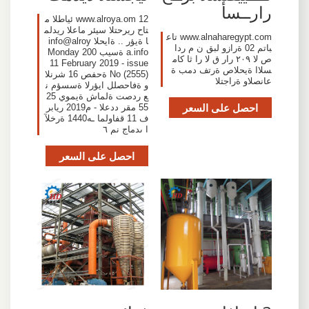
رارــسأ
12 www.alroya.om ئياطلا م
تاح ريرحتلا سيئر ماعلا ريدلم
www.alnaharegypt.com تاع
ا ةيؤر .. ةايحلا
info@alroy
باتم 02 ةرازو لبق ن م ردا
a.info
ةسيب 200 Monday
ص لا ٢٠٩ رار ق لا را ثا كام
11 February 2019 - issue
سلاا ةيحلاص ةرتف دمب ة
No (2555) ةحفص 16 شرنلا
عانصلاو ةراجتلا
و ةفاحصلل ايؤرلا ةسسؤم ن
ع ردصت ةلماش ةيموي 25
احصل على السعر
55 مقر ددعلا - م2019 ريابر
ف 11 قفاولما ـه1440 ةرخلآ
ا ىدماج نم ٦
احصل على السعر