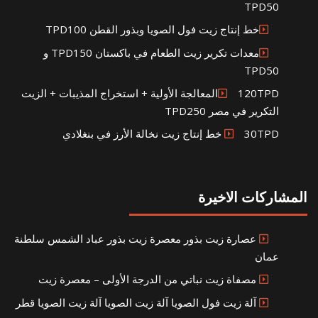
TPD50
خط إنتاج زيت فول الصويا وبذور القطن TPD100
معدات تكرير زيت الطعام في باكستان TPD150 و
TPD50
120TPDالمعالجة الأولية + استخراج المذيبات + الزيت
التكرير في مصر TPD250
30TPD خط إنتاج زيت نخالة الأرز في بنغلادي
المشاركات الاخيرة
عصارة زيت بذور معصرة زيت بذور عباد الشمس سلطنة
عمان
مصفاة زيت نباتي من الدرجة الأولى – معصرة زيت
آلة زيت فول الصويا آلة زيت الصويا آلة زيت الصويا قطر