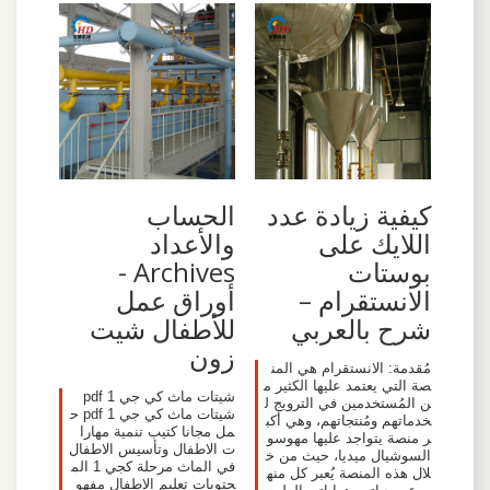
كيفية زيادة عدد
الحساب
اللايك على
والأعداد
بوستات
Archives -
الانستقرام –
أوراق عمل
شرح بالعربي
للأطفال شيت
زون
مُقدمة: الانستقرام هي المن
صة التي يعتمد عليها الكثير م
شيتات ماث كي جي 1 pdf
ن المُستخدمين في الترويج ل
شيتات ماث كي جي 1 pdf ح
خدماتهم ومُنتجاتهم، وهي أكب
مل مجانا كتيب تنمية مهارا
ر منصة يتواجد عليها مهوسو
ت الاطفال وتأسيس الاطفال
السوشيال ميديا، حيث من خ
في الماث مرحلة كجي 1 الم
لال هذه المنصة يُعبر كل منه
حتويات تعليم الاطفال مفهو