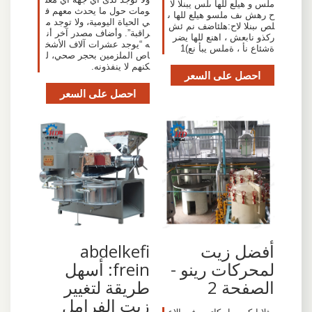
ملس و هيلع للها ىلس يبنلا لا
ومات حول ما يحدث معهم ف
ح رهش ىف ملسو هيلع للها ى
ي الحياة اليومية، ولا توجد م
لص ىبنلا لاح:هلئاضف نم ئش
راقبة”. وأضاف مصدر آخر أن
ركذو نابعش ، اهنع للها يضر
ه “يوجد عشرات آلاف الأشخ
ةشئاع نأ ، ةملس يبأ نع)1
اص الملزمين بحجر صحي، ل
كنهم لا ينفذونه.
احصل على السعر
احصل على السعر
أفضل زيت
abdelkefi
لمحركات رينو -
frein: أسهل
الصفحة 2
طريقة لتغيير
زيت الفرامل