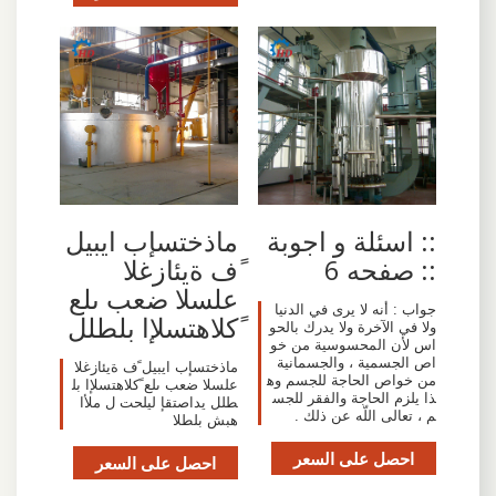
:: اسئلة و اجوبة
ماذختسإب ايبيل
:: صفحه 6
ًف ةيئازغلا
علسلا ضعب ىلع
جواب : أنه لا يرى في الدنيا
ًكلاهتسلإا بلطلل
ولا في الآخرة ولا يدرك بالحو
اس لأن المحسوسية من خو
اص الجسمية ، والجسمانية
ماذختسإب ايبيل ًف ةيئازغلا
من خواص الحاجة للجسم وه
علسلا ضعب ىلع ًكلاهتسلإا بل
ذا يلزم الحاجة والفقر للجس
طلل يداصتقإ ليلحت ل ملأا
م ، تعالى اللّه‏ عن ذلك .
هبش بلطلا
احصل على السعر
احصل على السعر