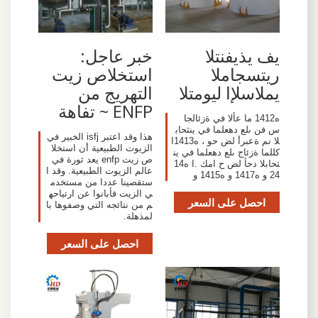
يف يذيفنتلا
خبر عاجل:
ريتسجاملا
استخلاص زيت
يملاسلإا ليومتلا
التهريج من
ENFP ~ تفاهة
ه1412 ما عألا في ةزئالجا
س فن ىلع دهعلما في ينثحاب
هذا وقد اعتبر isfj الخبير في
لا نم ةعبرأ لض حو ، ه1413ا
الزيوت الطبيعية أن استخلا
كللما ةزئاج ىلع دهعلما في ين
ص زيت enfp يعد ثورة في
ثحابلا دحأ لض ح امك .ا ه14
عالم الزيوت الطبيعية. وقد ا
24 و ه1417 و ه1415 و
ستقصينا عددا من مستخدم
ي الزيت فأبانوا عن ارتياحه
احصل على السعر
م من نتائجه التي وصفوها با
لمذهلة.
احصل على السعر