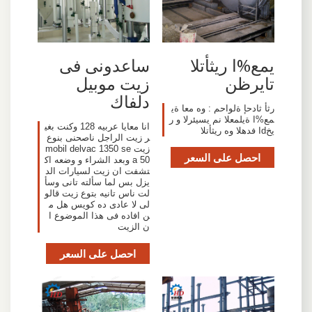
يمع%ا ريثأتلا
ساعدونى فى
تايرظن
زيت موبيل
دلفاك
رثأ ثادحإ ةلواحم : وه معا ةي
مع%ا ةيلمعلا نم يسيئرلا و ر
انا معايا عربيه 128 وكنت بغي
يخdا فدهلا وه ريثأتلا
ر زيت الراجل ناصحنى بنوع
زيت mobil delvac 1350 se
احصل على السعر
a 50 وبعد الشراء و وضعه اك
تشفت ان زيت لسيارات الد
يزل بس لما سألته تانى وسأ
لت ناس تانيه بتوع زيت قالو
لى لا عادى ده كويس هل م
ن افاده فى هذا الموضوع ا
ن الزيت
احصل على السعر