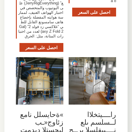
à ó
غ” (JerryRigEverything) عل
ى اليوتيوب والمتخصص في
احصل على السعر
اختبار الهواتف العنيف، لممار
سة هوايته المفضلة بإخضاع
هاتف سامسونغ القابل للط
ي “غلاكسي زد فولد 2” (Gal
axy Z Fold 2) لعدد من اختبا
رات المتانة، مثل: الحرق
احصل على السعر
راــــيتخلاا
»ةحايسلل نامع
لــسلسم ىلع
زئاوج«ـب
نــــييفلسلا برــح
ليجستلا ديدمت