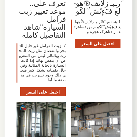
َرـ­بـ زلاَََيف®َََه­و­
تعرف على..
لع فََََءٍيْش َََََ َل­كََََو
موعد تغيير زيت
فرامل
1 هحفص َ®َرـ­بـ زلاَََيف®َََه­و­ل
السيارة"شاهد
ع فََََءٍيْش َََََ َل­كََََو ،رمق تساهرت
ف ر دناهرک هچره و
التفاصيل كاملة
احصل على السعر
7- زيت الفرامل غير قابل للت
بخر والنقصان مثل زيت المح
رك وبالتالي ليس من المفرو
ض أن ينقص نهائيا إذا كانت
السيارة بالحالة المثالية وفي
حال نقصانه بشكل كبير فيعن
ي ذلك وجود تسريب في من
طقة ما أما
احصل على السعر