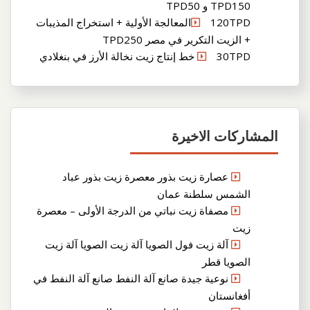
TPD150 و TPD50
120TPDالمعالجة الأولية + استخراج المذيبات
+ الزيت التكرير في مصر TPD250
30TPD خط إنتاج زيت نخالة الأرز في بنغلادي
المشاركات الاخيرة
عصارة زيت بذور معصرة زيت بذور عباد
الشمس سلطنة عمان
مصفاة زيت نباتي من الدرجة الأولى – معصرة
زيت
آلة زيت فول الصويا آلة زيت الصويا آلة زيت
الصويا قطر
نوعية جيدة صانع آلة النفط صانع آلة النفط في
أفغانستان