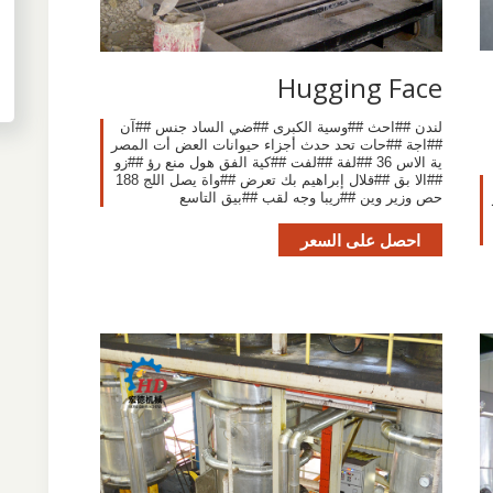
Hugging Face
لندن ##احث ##وسية الكبرى ##ضي الساد جنس ##آن
##اجة ##حات تحد حدث أجزاء حيوانات العض أت المصر
ية الاس 36 ##لفة ##لفت ##كية الفق هول منع رؤ ##زو
##الا بق ##قلال إبراهيم بك تعرض ##واة يصل اللج 188
حص وزير وين ##ريبا وجه لقب ##بيق التاسع
احصل على السعر