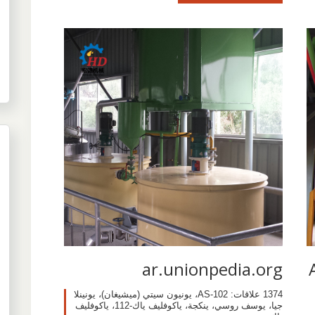
ar.unionpedia.org
1374 علاقات: AS-102، يونيون سيتي (ميشيغان)، يونينلا
جيا، يوسف روسي، ينكجة، ياكوفليف ياك-112، ياكوفليف