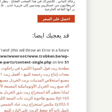
رحالة ألماني , للاشتراك في هذا الصخب العجاج . ينظر ا
لبريطانيون من عسكريين ومدنيين إلى جزيرة عدن , عل
ى أنها القاعة الخارجية
احصل على السعر
قد يعجبك ايضا:
and' (this will throw an Error in a future
www/wwwroot/www.trobken.be/wp-
e-parts/content-single.php
on line
51
مطحنة زيت فول الصويا الكبيرة في راجكوت
معدات إنتاج زيت رخيصة للبيع – أفضل زيت 2021
مصنع استخلاص المذيبات بزيت الخردل مصنع 
آلة صنع زيت الخردل الأوتوماتيكية المصنعة لآ
لماذا تحظى آلة استخراج زيت بذور الخردل بشع
6yl-165 مصنع طاحونة الزيت ذات السعة الكبيرة بتونس
zy202-3 مكبس استخراج زيت عباد الشمس كبير من السودان
تاميل نادو آلة ضغط الزيت على البارد للبيع