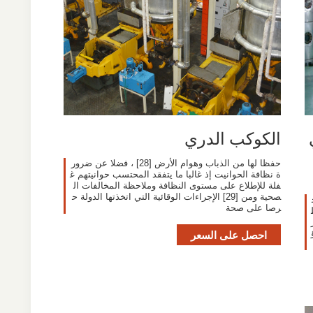
الكوكب الدري
حفظا لها من الذباب وهوام الأرض [28] ، فضلا عن ضرور
ة نظافة الحوانيت إذ غالبا ما يتفقد المحتسب حوانيتهم غ
فلة للإطلاع على مستوى النظافة وملاحظة المخالفات ال
صحية ومن [29] الإجراءات الوقائية التي اتخذتها الدولة ح
رصا على صحة
عط
احصل على السعر