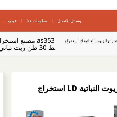
وسائل الاتصال
معلومات عنا
فيديو
as353 مصنع استخراج الزيوت النباتية ld استخراج
ط 30 طن زيت نباتي
AS353 مصنع استخراج الزيوت النباتية LD استخراج