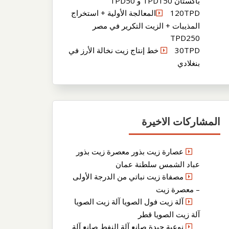
باكستان TPD150 و TPD50
120TPDالمعالجة الأولية + استخراج
المذيبات + الزيت التكرير في مصر
TPD250
30TPD خط إنتاج زيت نخالة الأرز في
بنغلادي
المشاركات الاخيرة
عصارة زيت بذور معصرة زيت بذور
عباد الشمس سلطنة عمان
مصفاة زيت نباتي من الدرجة الأولى
– معصرة زيت
آلة زيت فول الصويا آلة زيت الصويا
آلة زيت الصويا قطر
نوعية جيدة صانع آلة النفط صانع آلة