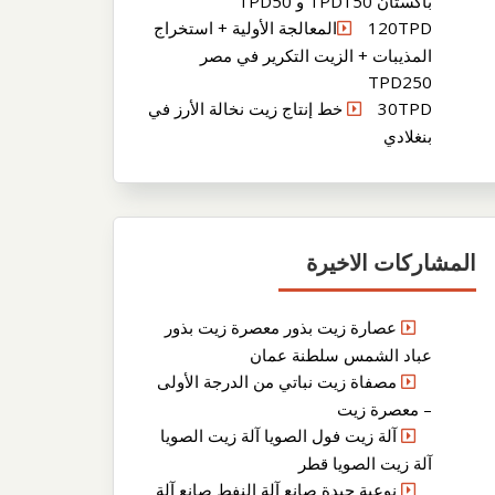
باكستان TPD150 و TPD50
120TPDالمعالجة الأولية + استخراج
المذيبات + الزيت التكرير في مصر
TPD250
30TPD خط إنتاج زيت نخالة الأرز في
بنغلادي
المشاركات الاخيرة
عصارة زيت بذور معصرة زيت بذور
عباد الشمس سلطنة عمان
مصفاة زيت نباتي من الدرجة الأولى
– معصرة زيت
آلة زيت فول الصويا آلة زيت الصويا
آلة زيت الصويا قطر
نوعية جيدة صانع آلة النفط صانع آلة