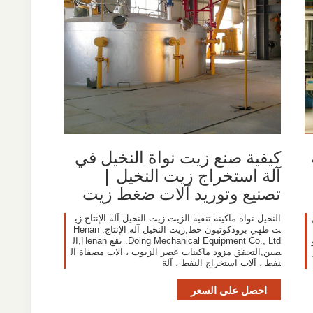
كيفية صنع زيت نواة النخيل في
آلة استخراج زيت النخيل |
تصنيع وتوريد آلات ضغط زيت
النخيل نواة ماكينة تنقية الزيت زيت النخيل آلة الإنتاج زي
ت طهي برودكوتيون خط,زيت النخيل آلة الإنتاج. Henan
Doing Mechanical Equipment Co., Ltd. تقع Henan,ال
صين,التحقق مزود ماكينات عصر الزيوت ، آلات مصفاة ال
نفط ، آلات استخراج النفط ، آلة
احصل على السعر