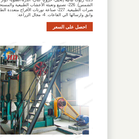
الشمس). 226- تصنيع وتعبئة الأعشاب الطبيعية والمستح
ضرات الطبيعية. 227- صناعة تورتات الأفراح متعددة الط
وابق وارسالها الي القاعات. 4- مجال الزراعة:
احصل على السعر