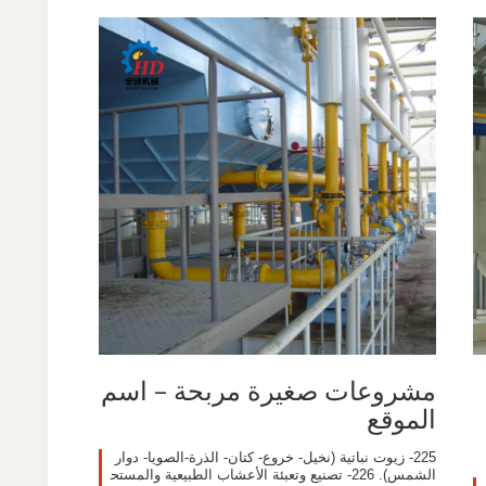
مشروعات صغيرة مربحة – اسم
الموقع
225- زيوت نباتية (نخيل- خروع- كتان- الذرة-الصويا- دوار
الشمس). 226- تصنيع وتعبئة الأعشاب الطبيعية والمستح