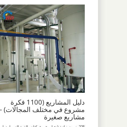
دليل المشاريع (1100 فكرة
مشروع في مختلف المجالات) -
مشاريع صغيرة
225- زيوت نباتية (نخيل- خروع- كتان- الذرة-الصويا- دوار