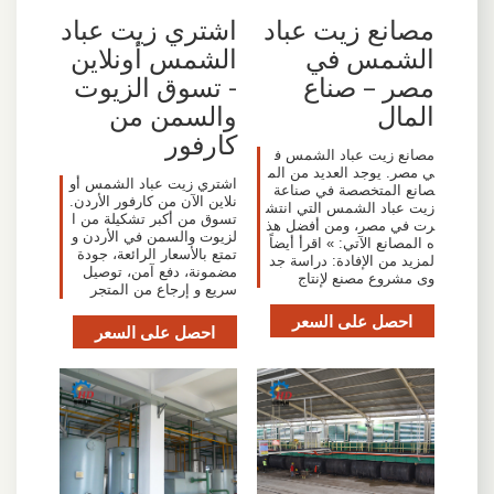
مصانع زيت عباد
اشتري زيت عباد
الشمس في
الشمس أونلاين
مصر – صناع
- تسوق الزيوت
المال
والسمن من
كارفور
مصانع زيت عباد الشمس ف
ي مصر. يوجد العديد من الم
اشتري زيت عباد الشمس أو
صانع المتخصصة في صناعة
نلاين الآن من كارفور الأردن.
زيت عباد الشمس التي انتش
تسوق من أكبر تشكيلة من ا
رت في مصر، ومن أفضل هذ
لزيوت والسمن في الأردن و
ه المصانع الآتي: » اقرأ أيضاً
تمتع بالأسعار الرائعة، جودة
لمزيد من الإفادة: دراسة جد
مضمونة، دفع آمن، توصيل
وى مشروع مصنع لإنتاج
سريع و إرجاع من المتجر
احصل على السعر
احصل على السعر