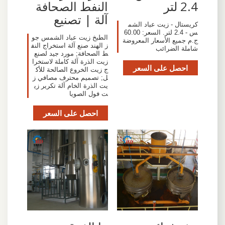
2.4 لتر
النفط الصحافة
آلة | تصنيع
كريستال - زيت عباد الشم
س - 2.4 لتر. السعر: 60.00
الطبخ زيت عباد الشمس جو
ج.م جميع الأسعار المعروضة
ز الهند صنع آلة استخراج النف
شاملة الضرائب
ط الصحافة; مورد جيد لصنع
زيت الذرة آلة كاملة لاستخرا
احصل على السعر
ج زيت الخروع الصالحة للأك
ل; تصميم محترف مصافي ز
يت الذرة الخام آلة تكرير زي
ت فول الصويا
احصل على السعر