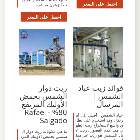
احصل على السعر
ت الزيتون مباشرة.
احصل على السعر
فوائد زيت عباد
زيت دوار
الشمس |
الشمس بحمض
المرسال
الأوليك المرتفع
80% - Rafael
عباد الشمس ، أصلي إلى أم
Salgado
ريكا ، وقد استخدم على نطا
ق واسع لاستخراج زيت الطه
ي منذ أقدم العصور . زيت ع
ما هي مكونات زيت دوار ال
باد الشمس هو زيت غير متق
شمس بحمض الأوليك المرت