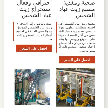
صحية ومغذية
احترافي وفعال
مصنع زيت عباد
استخراج زيت
الشمس
عباد الشمس
مصنع زيت عباد الشمس في
تمتع بالوصول إلى استخراج
لجميع متطلبات الطهي. هؤلا
زيت عباد الشمس الموثوق
ء. تعتبر مصنع زيت عباد الش
به والمتقن للغاية في لجميع
مس من أكثر المنتجات مبيعًا
أنواع عمليات استخراج النف
على الموقع ويوصى بها بشد
ط.
ة لكل من يريدون أن يعيشو
ا حياة صحية. المجموعات ال
احصل على السعر
متنوعة من.
احصل على السعر