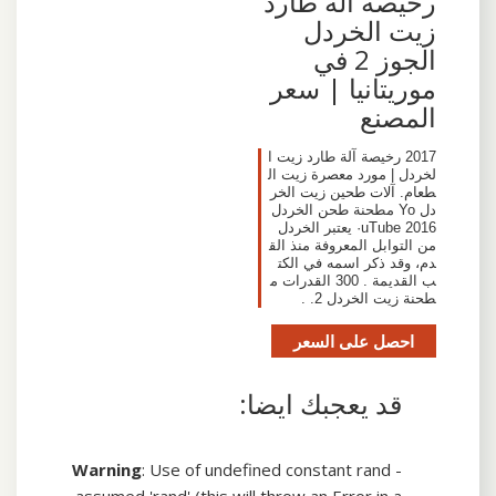
رخيصة آلة طارد
زيت الخردل
الجوز 2 في
موريتانيا | سعر
المصنع
2017 رخيصة آلة طارد زيت ا
لخردل | مورد معصرة زيت ال
طعام. آلات طحين زيت الخر
دل ‫مطحنة طحن الخردل‬‎ Yo
uTube 2016· يعتبر الخردل
من التوابل المعروفة منذ الق
دم، وقد ذكر اسمه في الكت
ب القديمة . 300 القدرات م
طحنة زيت الخردل 2. .
احصل على السعر
قد يعجبك ايضا:
Warning
: Use of undefined constant rand -
assumed 'rand' (this will throw an Error in a