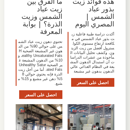
هذه فوائد زيت
ما الفرق بين
بذور عباد
زيت عباد
الشمس |
الشمس وزيت
المصري اليوم
الذرة؟ | بوابة
المعرفة
أكدت دراسة طبية فاعلية زي
ت بذور عباد الشمس في م
تحتوي دهون زيت عباد الشم
كافحة ارتفاع مستوى الكول
س على حوالي 90% من الد
سترول أفضل من زيت الزيت
هون غير المشبعة الصحية H
ون. وكشف تحليل البيانات ال
ealthy Unsaturated Fats، و
مأخوذة من عشرات الدراسا
10% من الدهون المشبعة غ
ت أن استبدال الدهون المش
ير الصحية Unhealthy Satur
بعة في النظام الغذائي عالي
ated Fats. أما من أجل زيت
الدهون بدهون غير مشبعة
الذرة فإنه يحتوي حوالي 8
5% دهن غير مشبع و 15% م
احصل على السعر
شبع.
احصل على السعر