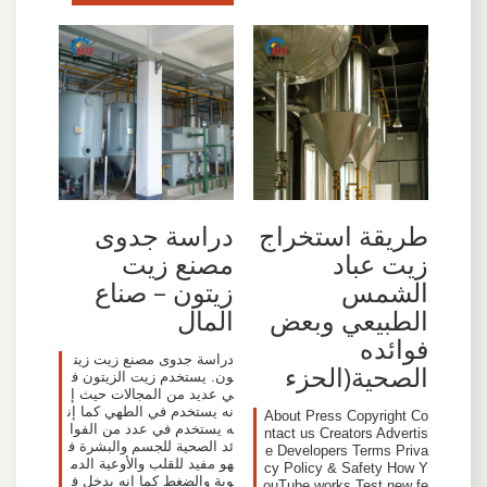
طريقة استخراج
دراسة جدوى
زيت عباد
مصنع زيت
الشمس
زيتون – صناع
الطبيعي وبعض
المال
فوائده
دراسة جدوى مصنع زيت زيت
الصحية(الحزء
ون. يستخدم زيت الزيتون ف
ي عديد من المجالات حيث إ
نه يستخدم في الطهي كما إن
About Press Copyright Co
ه يستخدم في عدد من الفوا
ntact us Creators Advertis
ئد الصحية للجسم والبشرة ف
e Developers Terms Priva
هو مفيد للقلب والأوعية الدم
cy Policy & Safety How Y
وية والضغط كما إنه يدخل ف
ouTube works Test new fe