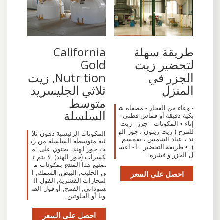
طريقة سهلة
California
لتحضير زيت
Gold
الجزر في
Nutrition, زيت
المنزل
ثلاثي الجليسريد
متوسط
- وعاء من الفخار - مصفاة ش
السلسلة
بكية دقيقة أو قماش قطني -
إناء • المكونات - جزر - زيت
للمزج ( زيت زيتون ، جوز اله
المكونات الرئيسية دهون ثلا
ند ، عباد الشمس ، سمسم
ثية متوسطة السلسلة من زي
). • طريقة التحضير : 1- اغس
ت جوز الهند. يحتوي على: م
ل الجزر و قشره.
كسرات (جوز الهند). لا يتم ت
صنيع هذا المنتج بمكونات م
احصل على السعر
ن الحليب, البيض, السمك, ا
لمحارات القشرية, الفول ال
سوداني, القمح, أو فول الص
ويا أو الجلوتين.
احصل على السعر