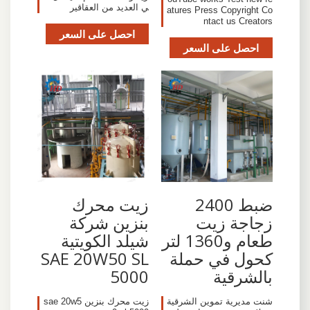
ي العديد من العقاقير
atures Press Copyright Co
ntact us Creators
احصل على السعر
احصل على السعر
ضبط 2400
زيت محرك
زجاجة زيت
بنزين شركة
طعام و1360 لتر
شيلد الكويتية
كحول في حملة
SAE 20W50 SL
بالشرقية
5000
شنت مديرية تموين الشرقية
زيت محرك بنزين sae 20w5