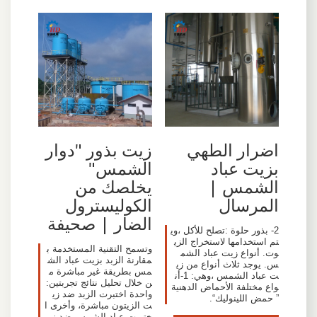
اضرار الطهي
زيت بذور "دوار
بزيت عباد
الشمس"
الشمس |
يخلصك من
المرسال
الكوليسترول
الضار | صحيفة
2- بذور حلوة :تصلح للأكل ،وي
تم استخدامها لاستخراج الزي
وتسمح التقنية المستخدمة ب
وت. أنواع زيت عباد الشم
مقارنة الزبد بزيت عباد الش
س. يوجد ثلاث أنواع من زي
مس بطريقة غير مباشرة م
ت عباد الشمس ،وهي: 1-أن
ن خلال تحليل نتائج تجربتين:
واع مختلفة الأحماض الدهنية
واحدة اختبرت الزبد ضد زي
” حمض اللينوليك“.
ت الزيتون مباشرة، وأخرى ا
ختبرت عباد الشمس ضد زي