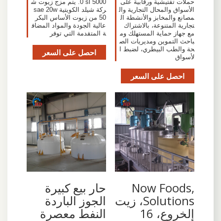
حملات تفتيشية ورقابية على
0 sl 5000. يتم مزج زيوت ش
الأسواق والمحال التجارية وال
ركة شيلد الكويتية sae 20w
مصانع والمخابز والأنشطة ال
50 من زيوت الأساس البكر
تجارية المتنوعة، بالاشتراك
عالية الجودة والمواد المضاف
مع جهاز حماية المستهلك وم
ة المتقدمة التي توفر
باحث التموين ومديريات الص
حة والطب البيطري، لضبط ا
احصل على السعر
لأسواق
احصل على السعر
Now Foods,
حار بيع كبيرة
Solutions، زيت
الجوز الباردة
الخروع، 16
النفط معصرة