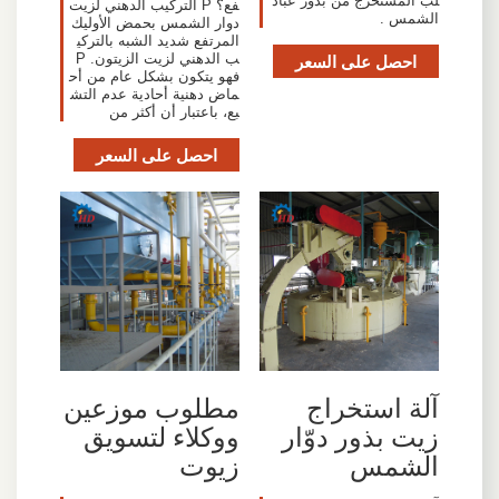
لب المستخرج من بذور عباد
فع؟ P التركيب الدهني لزيت
الشمس .
دوار الشمس بحمض الأوليك
المرتفع شديد الشبه بالتركي
احصل على السعر
ب الدهني لزيت الزيتون. P
فهو يتكون بشكل عام من أح
ماض دهنية أحادية عدم التش
بع، باعتبار أن أكثر من
احصل على السعر
آلة استخراج
مطلوب موزعين
زيت بذور دوّار
ووكلاء لتسويق
الشمس
زيوت