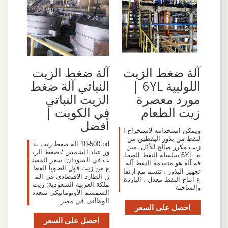
آلة ضغط الزيت
آلة ضغط الزيت
اللولبية 6YL |
النباتي آلة ضغط
مورد معصرة
الزيت النباتي
زيت الطعام
في الكويت |
أفضل
ويمكن استخدامه لاستخراج ا
لنفط من بذور اليقطين من
10-500tpd آلة ضغط زيت بذ
زيت مكرر صالح للأكل. ميز
ور عباد الشمس / ضغط الزي
ة: 6YL سلسلة النفط الصحا
ت في السودان; سعر المصن
فة آلة هو متقدمة النفط آلة
ع من زيت فول الصويا القط
تجهيز البذور ، تتسم مع ارتفا
ن الطارد الاقتصادي في الم
ع انتاج النفط معدل ، الباردة
ملكة العربية السعودية; زيت
والساخنة
السمسم الأوتوماتيكي متعدد
الوظائف في مصر
احصل على السعر
احصل على السعر