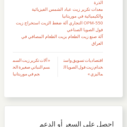
الذرة
معدات تكرير زيت عباد الشمس الفيزيائية
والكيميائية في موريتانيا
OPM-550 التجاري آلة ضغط الزيت استخراج زيت
فول الصويا الصناعي
آلة صنع زيت الطعام بزيت الطعام المصافي في
العراق
اقتصاديات تسويق واست
« آلات تكرير زيت السم
تصفّح
خدام زيت فول الصويا ال
سم النباتي صغيرة الح
المقالات
ماليزي »
جم في موريتانيا
احصل على السعر أو الدعم