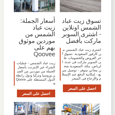
تسوق زيت عباد
أسعار الجملة:
الشمس اونلاين
زيت عباد
- اشترى السوبر
الشمس من
ماركت بأفضل
موردين موثوق
بهم على
اشترى زيت عباد الشمس م
Qoovee
ن كارفور السعودية. تسوق آ
خر العروض والخصومات عل
ى السوبر ماركت فى جدة، ا
زيت عباد الشمس - عمليات
لرياض، مكة، السعودية.شح
الشراء عبر الإنترنت بأسعار
ن مجاني متوفر - توصيل سر
الجملة من موردين من الصي
يع - إمكانية الدفع عند الإستلا
ن وروسيا وتركيا ودول رابطة
م والإرجاع فى المتجر
الدول المستقلة على Qoove
e
احصل على السعر
احصل على السعر