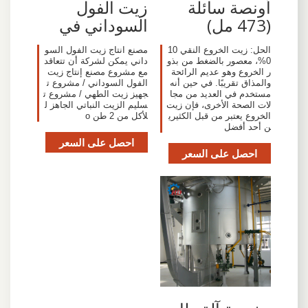
أونصة سائلة
زيت الفول
(473 مل)
السوداني في
الحل: زيت الخروع النقي 10
مصنع انتاج زيت الفول السو
0%، معصور بالضغط من بذو
داني يمكن لشركة أن تتعاقد
ر الخروع وهو عديم الرائحة
مع مشروع مصنع إنتاج زيت
والمذاق تقريبًا. في حين أنه
الفول السوداني / مشروع ت
مستخدم في العديد من مجا
جهيز زيت الطهي / مشروع ت
لات الصحة الأخرى، فإن زيت
سليم الزيت النباتي الجاهز ل
الخروع يعتبر من قبل الكثيري
لأكل من 2 طن o
ن أحد أفضل
احصل على السعر
احصل على السعر