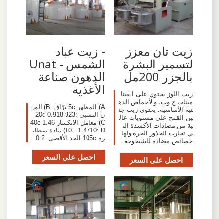
زيت تان معزز
- زيت عباد
لتسمير البشرة
الشمس - Unat
بالجزر 200مل
الدهون صناعة
الأغذية
زيت اللوز يحتوي على الفيتا
مينات ج وب، والأحماض الده
A) المظهر 5c برّاق: B) الوز
نية الأساسية. يحتوي زيت جن
ن النسبي 20c 0.918-923:
ين القمح على مستويات عال
C) معامل الانكسار 40c 1.46
ية من مضادات الأكسدة الت
10 - 1.4710: D) مادة متطاي
ي تحارب الجذور الحرة ولها
رة 105c الحد الأقصى: 0.2
خصائص مضادة للشيخوخة.
احصل على السعر
احصل على السعر