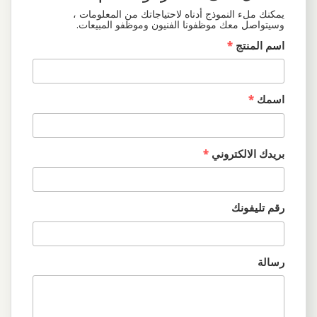
يمكنك ملء النموذج أدناه لاحتياجاتك من المعلومات ،
وسيتواصل معك موظفونا الفنيون وموظفو المبيعات.
اسم المنتج
*
اسمك
*
بريدك الالكتروني
*
رقم تليفونك
رسالة