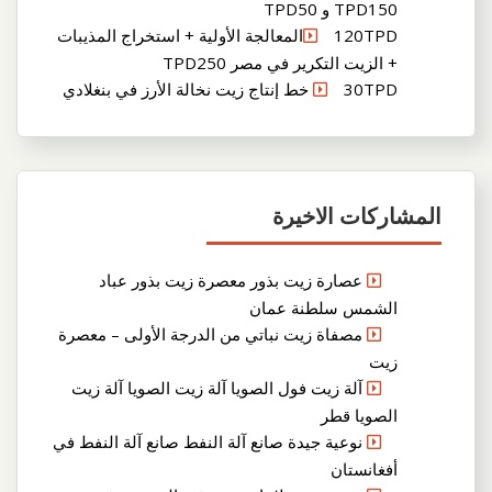
TPD150 و TPD50
120TPDالمعالجة الأولية + استخراج المذيبات
+ الزيت التكرير في مصر TPD250
30TPD خط إنتاج زيت نخالة الأرز في بنغلادي
المشاركات الاخيرة
عصارة زيت بذور معصرة زيت بذور عباد
الشمس سلطنة عمان
مصفاة زيت نباتي من الدرجة الأولى – معصرة
زيت
آلة زيت فول الصويا آلة زيت الصويا آلة زيت
الصويا قطر
نوعية جيدة صانع آلة النفط صانع آلة النفط في
أفغانستان