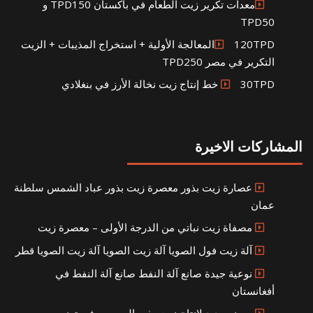
معدات تكرير زيت الطعام في باكستان TPD150 و
TPD50
120TPDالمعالجة الأولية + استخراج المذيبات + الزيت
التكرير في مصر TPD250
30TPD خط إنتاج زيت نخالة الأرز في بنغلادي
المشاركات الاخيرة
عصارة زيت بذور معصرة زيت بذور عباد الشمس سلطنة
عمان
مصفاة زيت نباتي من الدرجة الأولى – معصرة زيت
آلة زيت فول الصويا آلة زيت الصويا آلة زيت الصويا قطر
نوعية جيدة صانع آلة النفط صانع آلة النفط في
أفغانستان
مصنع جديد لإنتاج زيت بذور السمسم في تونس