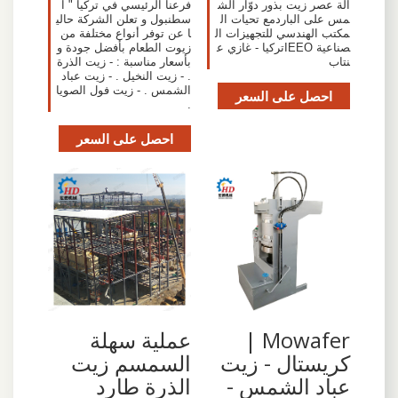
آلة عصر زيت بذور دوّار الش
فرعنا الرئيسي في تركيا " ا
مس على الباردمع تحيات ال
سطنبول و تعلن الشركة حالي
مكتب الهندسي للتجهيزات ال
ا عن توفر أنواع مختلفة من
صناعية IEEOتركيا - غازي ع
زيوت الطعام بأفضل جودة و
نتاب
بأسعار مناسبة : - زيت الذرة
. - زيت النخيل . - زيت عباد
الشمس . - زيت فول الصويا
احصل على السعر
.
احصل على السعر
Mowafer |
عملية سهلة
كريستال - زيت
السمسم زيت
عباد الشمس -
الذرة طارد