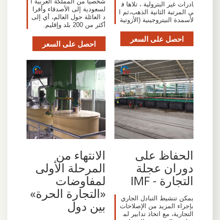
شخصيًا من المملكة العربية ا
ادرات غير البترولية ، تلاها ف
لسعودية إلى الأصدقاء وأفرا
ي المرتبة الثانية الذهب،ثم ا
د العائلة حول العالم، أي إلى
لأسمدة النيتروجينية (الأزوتية
أكثر من 200 بلد وإقليم.
احصل على السعر
احصل على السعر
الحفاظ على
الانتهاء من
دوران عجلة
المرحلة الأولى
التجارة - IMF
لمفاوضات
«التجارة الحرة»
يمكن تنشيط التبادل الجاري
بين دول
بإجراء المزيد من الإصلاحات
التجارية، مع اتخاذ تدابير لم