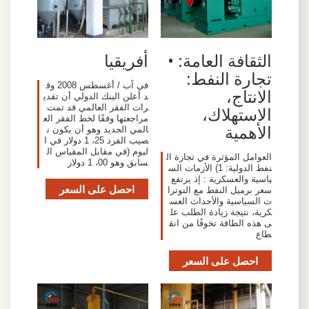
الثقافة العامة: •
أفريقيا
تجارة النفط:
في آب / أغسطس 2008 وق
الانتاج،
د أعلن البنك الدولي أن تقدي
رات الفقر العالمي قد تمت
الاستهلاك،
مراجعتها وفقًا لخط الفقر الع
الأهمية
المي الجديد وهو أن يكون ن
صيب الفرد 25، 1 دولار في ا
ليوم (في مقابل المقياس ال
العوامل المؤثرة في تجارة ال
سابق وهو 00، 1 دولار
نفط الدولية: 1) الأزمات الس
ياسية والعسكرية : إذ يرتفع
احصل على السعر
سعر برميل النفط مع التوترا
ت السياسية والأحداث العس
كرية، نتيجة زيادة الطلب عل
ى هذه الطاقة تخوفًا من انق
طاع
احصل على السعر