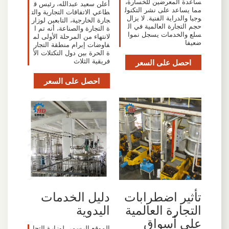
ساعدة المعرضين للخسارة،
أعلن سعيد عبدالله، رئيس ق
مما يساعد على نشر التكنول
طاعي الاتفاقات التجارية والت
وجيا والدراية الفنية. لا يزال
جارة الخارجية، التابعين لوزار
حجم التجارة العالمية في ال
ة التجارة والصناعة، أنه تم ا
سلع والخدمات يسجل نموا
لانتهاء من المرحلة الأولى لم
ضعيفا
فاوضات إبرام منطقة التجار
ة الحرة بين دول التكتلات الأ
احصل على السعر
فريقية الثلاث
احصل على السعر
تأثير اضطرابات
دليل الخدمات
التجارة العالمية
اليدوية
على أسواق
الموقع الرسمي لوزارة التجا