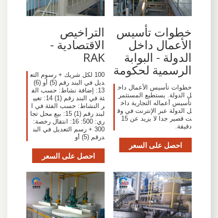
خطوات تأسيس
التراخيص
الأعمال داخل
الاقتصادية -
الدولة - البوابة
RAK
الرسمية لحكومة
100 لكل شريك + رسوم التع
ديل في البند رقم (5) أو (6)
خطوات تأسيس الأعمال داخ
13: إضافة نشاط: حسب الف
ل الدولة. يستطيع المستثمر
ئة في البند رقم (1) 14: تغيي
تأسيس أعماله التجارية داخ
ر النشاط: حسب الفئة في ا
ل الدولة عبر الإنترنت في وق
لبند رقم (1) 15: بيع محل تجا
ت قصير جدا لا يزيد عن 15
ري: 500: 16: انتقال رخصة:
دقيقة.
300 + رسم التعديل في البن
درقم (5) أو
احصل على السعر
احصل على السعر