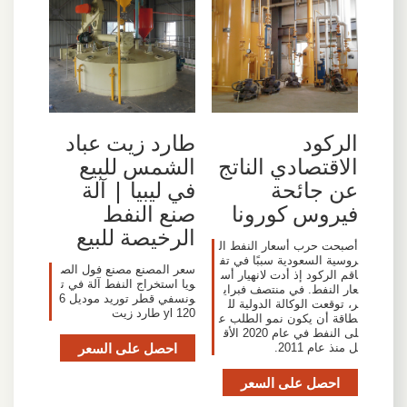
الركود
طارد زيت عباد
الاقتصادي الناتج
الشمس للبيع
عن جائحة
في ليبيا | آلة
فيروس كورونا
صنع النفط
الرخيصة للبيع
أصبحت حرب أسعار النفط ال
روسية السعودية سببًا في تف
سعر المصنع مصنع فول الص
اقم الركود إذ أدت لانهيار أس
ويا استخراج النفط آلة في ت
عار النفط. في منتصف فبراي
ونسفي قطر توريد موديل 6
ر، توقعت الوكالة الدولية لل
yl 120 طارد زيت
طاقة أن يكون نمو الطلب ع
لى النفط في عام 2020 الأق
احصل على السعر
ل منذ عام 2011.
احصل على السعر