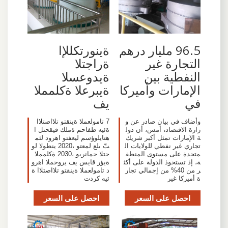
96.5 مليار درهم
ةينورتكللإا
التجارة غير
ةراجتلا
النفطية بين
ةيدوعسلا
الإمارات وأميركا
ةيبرعلا ةكلمملا
في
يف
وأضاف في بيان صادر عن و
7 تامولعملا ةينقتو تلااصتلاا
زارة الاقتصاد، أمس، أن دول
ةئيه ظفاحم ةملك قيقحتل ا
ة الإمارات تمثل أكبر شريك
هتايلوؤسم ليعفتو اهرود لثم
تجاري غير نفطي للولايات ال
تّ ىلع لمعتو ،2020 ينطولا لو
متحدة على مستوى المنطق
حتلا جمانربو ،2030 ةكلمملا
ة، إذ تستحوذ الدولة على أكث
ةيؤر قايس يف يروحملا اهرو
ر من 40% من إجمالي تجار
د تامولعملا ةينقتو تلااصتلاا ة
ة أميركا غير
ئيه كردت
احصل على السعر
احصل على السعر