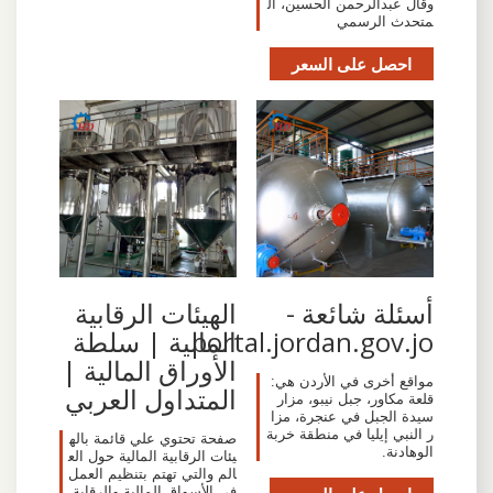
وقال عبدالرحمن الحسين، ال
متحدث الرسمي
احصل على السعر
أسئلة شائعة -
الهيئات الرقابية
portal.jordan.gov.jo
المالية | سلطة
الأوراق المالية |
مواقع أخرى في الأردن هي:
المتداول العربي
قلعة مكاور، جبل نيبو، مزار
سيدة الجبل في عنجرة، مزا
ر النبي إيليا في منطقة خربة
صفحة تحتوي علي قائمة باله
الوهادنة.
يئات الرقابية المالية حول الع
الم والتي تهتم بتنظيم العمل
في الأسواق المالية والرقابة