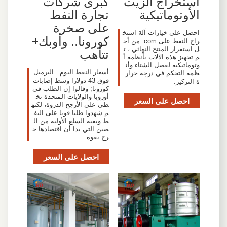
استخراج الزيت
كبرى شركات
الأوتوماتيكية
تجارة النفط
على صخرة
احصل على خيارات آلة استخ
كورونا.. وأوبك+
راج النفط على.com. من أج
ل استقرار المنتج النهائي ، ت
تتأهب
م تجهيز هذه الآلات بأنظمة أ
وتوماتيكية لفصل الشتاء وأن
أسعار النفط اليوم.. البرميل
ظمة التحكم في درجة حرار
فوق 43 دولارا وسط إصابات
ة التركيز.
كورونا; وقالوا إن الطلب في
أوروبا والولايات المتحدة تخ
احصل على السعر
طى على الأرجح الذروة، لكنه
م شهدوا طلبا قويا على النف
ط وبقية السلع الأولية من ال
صين التي بدا أن اقتصادها خ
رج بقوة
احصل على السعر