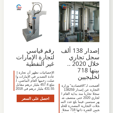
إصدار 138 ألف
رقم قياسي
سجل تجاري
لتجارة الإمارات
خلال 2020 ..
غير النفطية
بينها 718
الإحصائيات تظهر أن تجارة إ
لخليجيين
عادة التصدير في الإمارات وا
صلت زخمها العام الماضي، ل
تبلغ 457.4 مليار درهم مقابل
أفصحت لـ"الاقتصادية" وزارة
431.55 مليار درهم في 2018
التجارة عن إصدار 138259
سجلا تجاريا منذ بداية العام ا
لجاري 2020 حتى منتصف ش
احصل على السعر
هر سبتمبر، فيما بلغ عدد الس
جلات التجارية المصدرة للخلي
جيين للفترة ذاتها 718 سجلا.