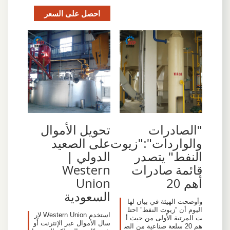
احصل على السعر
"الصادرات
تحويل الأموال
والواردات":"زيوت
على الصعيد
النفط" يتصدر
الدولي |
قائمة صادرات
Western
أهم 20
Union
السعودية
وأوضحت الهيئة في بيان لها
اليوم أن “زيوت النفط” احتل
استخدم Western Union لإر
ت المرتبة الأولى من حيث أ
سال الأموال عبر الإنترنت أو
هم 20 سلعة صناعية من الص