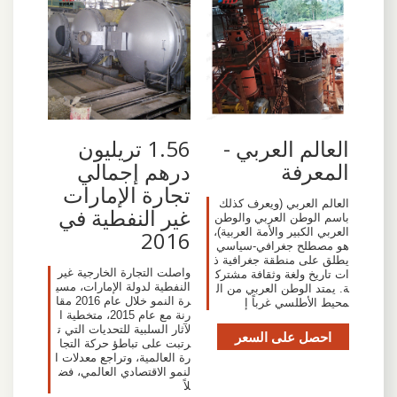
العالم العربي -
1.56 تريليون
المعرفة
درهم إجمالي
تجارة الإمارات
العالم العربي (ويعرف كذلك
غير النفطية في
باسم الوطن العربي والوطن
العربي الكبير والأمة العربية)،
2016
هو مصطلح جغرافي-سياسي
يطلق على منطقة جغرافية ذ
واصلت التجارة الخارجية غير
ات تاريخ ولغة وثقافة مشترك
النفطية لدولة الإمارات، مسي
ة. يمتد الوطن العربي من ال
رة النمو خلال عام 2016 مقا
محيط الأطلسي غرباً إ
رنة مع عام 2015، متخطية ا
لآثار السلبية للتحديات التي ت
احصل على السعر
رتبت على تباطؤ حركة التجا
رة العالمية، وتراجع معدلات ا
لنمو الاقتصادي العالمي، فض
لاً