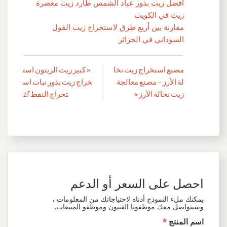
أفضل زيت بذور عباد الشمس طارد زيت معصرة
زيت في الكويت
مقارنة بين أربع طرق لاستخراج زيت الفول
السوداني في الجزائر
مصنع استخراج زيت نخا
« كبير زيت الزيتون است
تصفّح
لة الأرز – مصنع معالجة
خراج زيت بذور نبات اس
المقالات
زيت نخالة الأرز »
تخراج النفط zf
احصل على السعر أو الدعم
يمكنك ملء النموذج أدناه لاحتياجاتك من المعلومات ،
وسيتواصل معك موظفونا الفنيون وموظفو المبيعات.
اسم المنتج
*