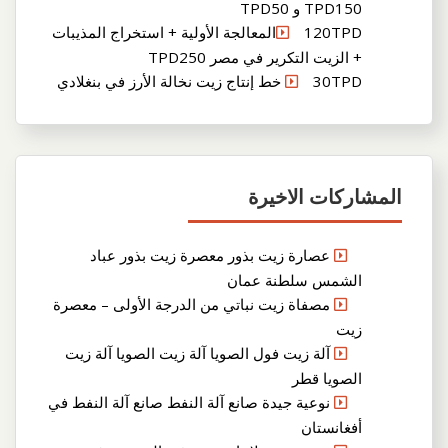
TPD150 و TPD50
120TPDالمعالجة الأولية + استخراج المذيبات
+ الزيت التكرير في مصر TPD250
30TPD خط إنتاج زيت نخالة الأرز في بنغلادي
المشاركات الاخيرة
عصارة زيت بذور معصرة زيت بذور عباد
الشمس سلطنة عمان
مصفاة زيت نباتي من الدرجة الأولى – معصرة
زيت
آلة زيت فول الصويا آلة زيت الصويا آلة زيت
الصويا قطر
نوعية جيدة صانع آلة النفط صانع آلة النفط في
أفغانستان