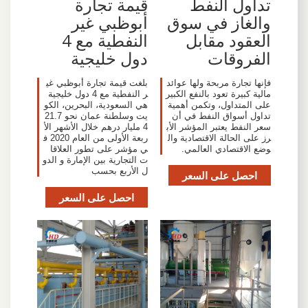
تداول النفط
قيمة تجارة
والغاز في سوق
أبوظبي غير
العقود مقابل
النفطية مع 4
الفروقات
دول خليجية
فإنها تجارة مربحة ولها عوائد
بلغت قيمة تجارة أبوظبي غي
مالية كبيرة تعود بالنفع الكبير
ر النفطية مع 4 دول خليجية
على المتداول، وتكمن أهمية
هي السعودية، البحرين، الكو
تداول أسواق النفط في أن
يت وسلطنة عمان نحو 21.7
سعر النفط يعتبر المؤشر الأب
4 مليار درهم خلال الأشهر الأ
رز على الحالة الاقتصادية وال
ربعة الأولى من العام 2020 ف
وضع الاقتصادي العالمي.
ي مؤشر على تطور العلاقا
ت التجارية بين الإمارة و الدو
ل الأربع بحسب
احصل على السعر
احصل على السعر