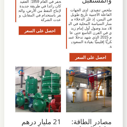
حفر في العام 1859: العقيد
كان رائدا في طريقة جديدة
ملخص تنفيذي. لدى الجهات
لإنتاج النفط من الأرض، والح
الفاعلة الأجنبية تأريخ طويل
فر باستخدام في المقابل، و
في اليمن، إذ غيّر الدخلاء م
عدت الشركة
سار السياسة المحلية في الب
لاد منذ وصول أول إمام زيد
احصل على السعر
ي في القرن التاسع حتى عا
م 2015 الذي شهد تدخلًا عس
كريًّا إقليميًّا بقيادة السعودي
ة.
احصل على السعر
مصادر الطاقة:
21 مليار درهم