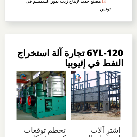
مصنع جديد لإنتاج زيت بذور السمسم في
تونس
6YL-120 تجارة آلة استخراج
النفط في إثيوبيا
اشترِ آلات
تحطم توقعات