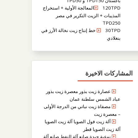
باكستان TPD150 و TPD50
120TPDالمعالجة الأولية + استخراج
المذيبات + الزيت التكرير في مصر
TPD250
30TPD خط إنتاج زيت نخالة الأرز في
بنغلادي
المشاركات الاخيرة
عصارة زيت بذور معصرة زيت بذور
عباد الشمس سلطنة عمان
مصفاة زيت نباتي من الدرجة الأولى
– معصرة زيت
آلة زيت فول الصويا آلة زيت الصويا
آلة زيت الصويا قطر
نوعية جيدة صانع آلة النفط صانع آلة