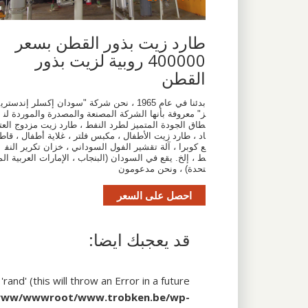
طارد زيت بذور القطن بسعر
400000 روبية لزيت بذور
القطن
بدئنا في عام 1965 ، نحن شركة "سودان إكسلر إندستري
ز" معروفة بأنها الشركة المصنعة والمصدرة والموردة لن
طاق الجودة المتميز لطرد النفط ، طارد زيت مزدوج العت
اد ، طارد زيت الأطفال ، مكبس فلتر ، غلاية أطفال ، قاط
ع كوبرا ، آلة تقشير الفول السوداني ، خزان تكرير النف
ط ، إلخ. يقع في السودان (البنجاب ، الإمارات العربية الم
تحدة) ، ونحن مدعومون
احصل على السعر
قد يعجبك ايضا:
and' (this will throw an Error in a future
www/wwwroot/www.trobken.be/wp-